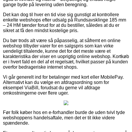
gange byde på levering uden beregning.
Det kan dog til hver en tid vise sig gunstigt at kontrollere
enkelte webshops efter udsalg på Rundsavsklinge 185 mm
– 24 HM tænder forud for at du bestiller, således at du er
sikret at få den mindst kostelige pris.
Du bør trods alt være så påpasselig, at såfremt en online
webshop tilbyder varer for en salgspris som kan virke
uendeligt tiltalende, kunne det for det meste være et
karakteristika der viser en uoprigtig online webshop. Kortkøb
er i hvert fald en del af et regelsæt, hvilket passer på kunden
overfor bedrageriske internet shops.
Vi går generelt ind for betalinger med kort eller MobilePay.
Alternativt kan du vælge en afdragsordning som for
eksempel ViaBill, forudsat du gerne vil afdrage
omkostningerne over flere uger.
Før folk køber hos en e-forhandler burde de uden tvivl tyde
webshoppens handelsaftale, men det er tit ikke videre
spændende.