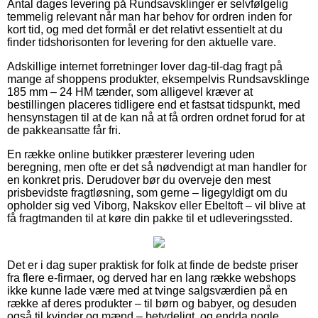
Antal dages levering på Rundsavsklinger er selvfølgelig
temmelig relevant når man har behov for ordren inden for
kort tid, og med det formål er det relativt essentielt at du
finder tidshorisonten for levering for den aktuelle vare.
Adskillige internet forretninger lover dag-til-dag fragt på
mange af shoppens produkter, eksempelvis Rundsavsklinge
185 mm – 24 HM tænder, som alligevel kræver at
bestillingen placeres tidligere end et fastsat tidspunkt, med
hensynstagen til at de kan nå at få ordren ordnet forud for at
de pakkeansatte får fri.
En række online butikker præsterer levering uden
beregning, men ofte er det så nødvendigt at man handler for
en konkret pris. Derudover bør du overveje den mest
prisbevidste fragtløsning, som gerne – ligegyldigt om du
opholder sig ved Viborg, Nakskov eller Ebeltoft – vil blive at
få fragtmanden til at køre din pakke til et udleveringssted.
Det er i dag super praktisk for folk at finde de bedste priser
fra flere e-firmaer, og derved har en lang række webshops
ikke kunne lade være med at tvinge salgsværdien på en
række af deres produkter – til børn og babyer, og desuden
også til kvinder og mænd – betydeligt, og endda nogle