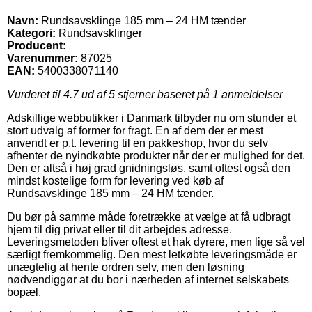
Navn:
Rundsavsklinge 185 mm – 24 HM tænder
Kategori:
Rundsavsklinger
Producent:
Varenummer:
87025
EAN:
5400338071140
Vurderet til
4.7
ud af 5 stjerner baseret på
1
anmeldelser
Adskillige webbutikker i Danmark tilbyder nu om stunder et
stort udvalg af former for fragt. En af dem der er mest
anvendt er p.t. levering til en pakkeshop, hvor du selv
afhenter de nyindkøbte produkter når der er mulighed for det.
Den er altså i høj grad gnidningsløs, samt oftest også den
mindst kostelige form for levering ved køb af
Rundsavsklinge 185 mm – 24 HM tænder.
Du bør på samme måde foretrække at vælge at få udbragt
hjem til dig privat eller til dit arbejdes adresse.
Leveringsmetoden bliver oftest et hak dyrere, men lige så vel
særligt fremkommelig. Den mest letkøbte leveringsmåde er
unægtelig at hente ordren selv, men den løsning
nødvendiggør at du bor i nærheden af internet selskabets
bopæl.