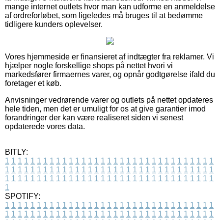
mange internet outlets hvor man kan udforme en anmeldelse
af ordreforløbet, som ligeledes må bruges til at bedømme
tidligere kunders oplevelser.
Vores hjemmeside er finansieret af indtægter fra reklamer. Vi
hjælper nogle forskellige shops på nettet hvori vi
markedsfører firmaernes varer, og opnår godtgørelse ifald du
foretager et køb.
Anvisninger vedrørende varer og outlets på nettet opdateres
hele tiden, men det er umuligt for os at give garantier imod
forandringer der kan være realiseret siden vi senest
opdaterede vores data.
BITLY:
1
1
1
1
1
1
1
1
1
1
1
1
1
1
1
1
1
1
1
1
1
1
1
1
1
1
1
1
1
1
1
1
1
1
1
1
1
1
1
1
1
1
1
1
1
1
1
1
1
1
1
1
1
1
1
1
1
1
1
1
1
1
1
1
1
1
1
1
1
1
1
1
1
1
1
1
1
1
1
1
1
1
1
1
1
1
1
1
1
1
1
1
1
1
1
1
1
1
1
1
SPOTIFY:
1
1
1
1
1
1
1
1
1
1
1
1
1
1
1
1
1
1
1
1
1
1
1
1
1
1
1
1
1
1
1
1
1
1
1
1
1
1
1
1
1
1
1
1
1
1
1
1
1
1
1
1
1
1
1
1
1
1
1
1
1
1
1
1
1
1