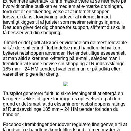
Et nemmere alternativ kunne måske være at se nærmere på
hvorvidt online butikken er medlem af e-mærke ordningen,
fordi det er en tilkendegivelse af at internet shoppen
forsvarer dansk lovgivning, udover at internet firmaet
jævnligt kigges til af jurister som mestrer retningslinjerne.
Desuden giver det dig chance for support, såfremt du skulle
få besvær ved din shopping.
Tilmed er det godt at køber er vidende om de mest relevante
vilkår der spiller ind i forbindelse med handlen, fx hvilken
bytteret netshoppen anvender. Her er det tillige essesentielt,
at man altid sikrer ens kvittering på e-mail, således man i
fremtiden vil kunne bevise sin shopping af Rundsavsklinge
185 mm – 24 HM tænder, hvad end man er på udkig efter
varer til en pige eller dreng.
Trustpilot genererer fuldt ud sikre løsninger til at eftergå en
længere række tidligere forbrugeres oplevelser og af den
grund er det smart, at du eksaminerer webshoppens ratings
af Rundsavsklinge 185 mm – 24 HM tænder forinden du
handler.
Facebook frembringer derudover regulære fine genveje til at
få indsigt i e-handlens kundetilfredshed. Tilmed møder vi