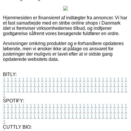
Hjemmesiden er finansieret af indtægter fra annoncer. Vi har
et fast samarbejde med en stribe online shops i Danmark
idet vi fremviser virksomhedernes tilbud, og indtjener
godtgørelse såfremt vores besøgende fuldfører en ordre.
Anvisninger omkring produkter og e-forhandlere opdateres
løbende, men vi ønsker ikke at påtage os ansvaret for
justeringer der muligvis er lavet efter at vi sidste gang
opdaterede websitets data.
BITLY:
1
1
1
1
1
1
1
1
1
1
1
1
1
1
1
1
1
1
1
1
1
1
1
1
1
1
1
1
1
1
1
1
1
1
1
1
1
1
1
1
1
1
1
1
1
1
1
1
1
1
1
1
1
1
1
1
1
1
1
1
1
1
1
1
1
1
1
1
1
1
1
1
1
1
1
1
1
1
1
1
1
1
1
1
1
1
1
1
1
1
1
1
1
1
1
1
1
1
1
1
SPOTIFY:
1
1
1
1
1
1
1
1
1
1
1
1
1
1
1
1
1
1
1
1
1
1
1
1
1
1
1
1
1
1
1
1
1
1
1
1
1
1
1
1
1
1
1
1
1
1
1
1
1
1
1
1
1
1
1
1
1
1
1
1
1
1
1
1
1
1
1
1
1
1
1
1
1
1
1
1
1
1
1
1
1
1
1
1
1
1
1
1
1
1
1
1
1
1
1
1
1
1
1
1
CUTTLY BIO: