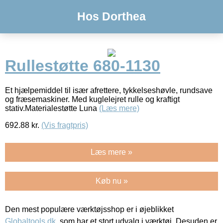
Hos Dorthea
Rullestøtte 680-1130
Et hjælpemiddel til især afrettere, tykkelseshøvle, rundsave
og fræsemaskiner. Med kuglelejret rulle og kraftigt
stativ.Materialestøtte Luna
(Læs mere)
692.88
kr.
(Vis fragtpris)
Læs mere »
Køb nu »
Den mest populære værktøjsshop er i øjeblikket
Globaltools.dk
, som har et stort udvalg i værktøj. Desuden er