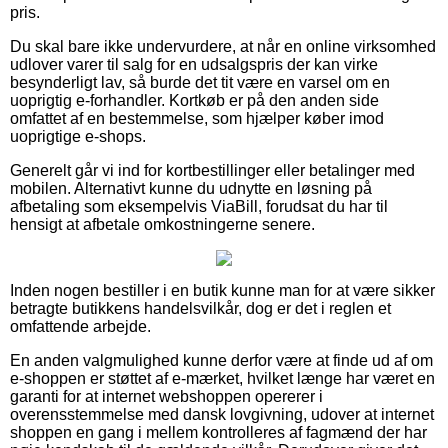
pris.
Du skal bare ikke undervurdere, at når en online virksomhed
udlover varer til salg for en udsalgspris der kan virke
besynderligt lav, så burde det tit være en varsel om en
uoprigtig e-forhandler. Kortkøb er på den anden side
omfattet af en bestemmelse, som hjælper køber imod
uoprigtige e-shops.
Generelt går vi ind for kortbestillinger eller betalinger med
mobilen. Alternativt kunne du udnytte en løsning på
afbetaling som eksempelvis ViaBill, forudsat du har til
hensigt at afbetale omkostningerne senere.
Inden nogen bestiller i en butik kunne man for at være sikker
betragte butikkens handelsvilkår, dog er det i reglen et
omfattende arbejde.
En anden valgmulighed kunne derfor være at finde ud af om
e-shoppen er støttet af e-mærket, hvilket længe har været en
garanti for at internet webshoppen opererer i
overensstemmelse med dansk lovgivning, udover at internet
shoppen en gang i mellem kontrolleres af fagmænd der har