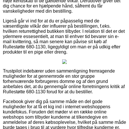
nøje kendskab til de gældende vilkår. Derudover giver det
dig chance for en hjælpende hånd, såfremt du får
vanskeligheder med din bestilling.
Ligeså går vi ind for at du er påpasselig med de
væsentligste vilkår der influerer på bestillingen, f.eks.
hvilken returrettighed butikken tilbyder. I relation til det er det
ydermere essesentielt, at man til enhver tid bevarer sin e-
mail kvittering, så man senere kan påvise sit køb af
Rullestøtte 680-1130, ligegyldigt om man er på udkig efter
produkter til en pige eller dreng.
Trustpilot indebærer uden sammenligning fremragende
muligheder for at gennemrode en stor gruppe
forhenværende forbrugeres domme og af den grund
anbefales det, at du gennemgår online forretningens kritik af
Rullestøtte 680-1130 forud for at du bestiller.
Facebook giver dig på samme måde en del gode
muligheder for at få et kig ind i internet webshoppens
kundefokus. Foruden det møder vi en række online
webshops som tilbyder kunderne at tilkendegive en
anmeldelse af deres købsoplevelse, hvilket på samme måde
burde tages i brug til at vurdere hvor tilfredse kunderne er.