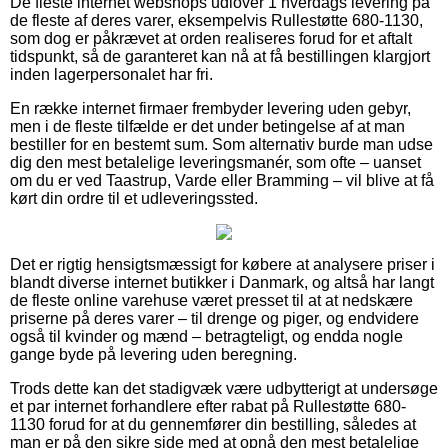
De fleste internet webshops udlover 1 hverdags levering på
de fleste af deres varer, eksempelvis Rullestøtte 680-1130,
som dog er påkrævet at orden realiseres forud for et aftalt
tidspunkt, så de garanteret kan nå at få bestillingen klargjort
inden lagerpersonalet har fri.
En række internet firmaer frembyder levering uden gebyr,
men i de fleste tilfælde er det under betingelse af at man
bestiller for en bestemt sum. Som alternativ burde man udse
dig den mest betalelige leveringsmanér, som ofte – uanset
om du er ved Taastrup, Varde eller Bramming – vil blive at få
kørt din ordre til et udleveringssted.
Det er rigtig hensigtsmæssigt for købere at analysere priser i
blandt diverse internet butikker i Danmark, og altså har langt
de fleste online varehuse været presset til at at nedskære
priserne på deres varer – til drenge og piger, og endvidere
også til kvinder og mænd – betragteligt, og endda nogle
gange byde på levering uden beregning.
Trods dette kan det stadigvæk være udbytterigt at undersøge
et par internet forhandlere efter rabat på Rullestøtte 680-
1130 forud for at du gennemfører din bestilling, således at
man er på den sikre side med at opnå den mest betalelige