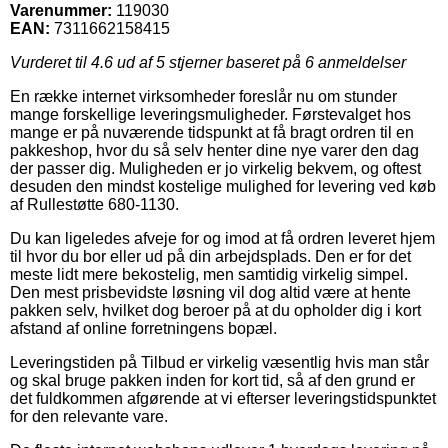
Varenummer:
119030
EAN:
7311662158415
Vurderet til
4.6
ud af 5 stjerner baseret på
6
anmeldelser
En række internet virksomheder foreslår nu om stunder
mange forskellige leveringsmuligheder. Førstevalget hos
mange er på nuværende tidspunkt at få bragt ordren til en
pakkeshop, hvor du så selv henter dine nye varer den dag
der passer dig. Muligheden er jo virkelig bekvem, og oftest
desuden den mindst kostelige mulighed for levering ved køb
af Rullestøtte 680-1130.
Du kan ligeledes afveje for og imod at få ordren leveret hjem
til hvor du bor eller ud på din arbejdsplads. Den er for det
meste lidt mere bekostelig, men samtidig virkelig simpel.
Den mest prisbevidste løsning vil dog altid være at hente
pakken selv, hvilket dog beroer på at du opholder dig i kort
afstand af online forretningens bopæl.
Leveringstiden på Tilbud er virkelig væsentlig hvis man står
og skal bruge pakken inden for kort tid, så af den grund er
det fuldkommen afgørende at vi efterser leveringstidspunktet
for den relevante vare.