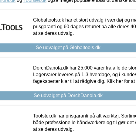
nola.dk
og
Toolster.dk
også meget populære iblandt danske for
Globaltools.dk har et stort udvalg i værktøj og m
prisgaranti og 60 dages returret på alle deres 40.
at se deres udvalg.
Se udvalget på Globaltools.dk
DorchDanola.dk har 25.000 varer fra alle de st
Lagervarer leveres på 1-3 hverdage, og i kundes
fageksperter klar til at rådgive dig. Klik her for a
Se udvalget på DorchDanola.dk
Toolster.dk har prisgaranti på alt værktøj. Sortim
både professionelle håndværkere og til gør-det-se
at se deres udvalg.