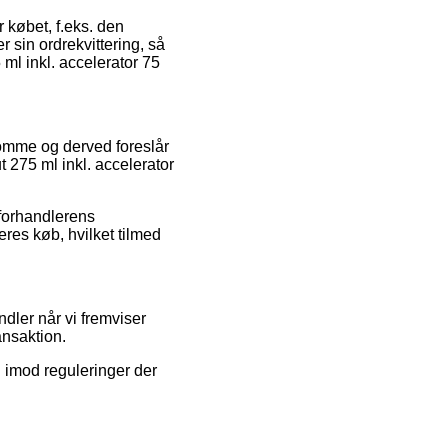
købet, f.eks. den
 sin ordrekvittering, så
ml inkl. accelerator 75
domme og derved foreslår
 275 ml inkl. accelerator
 forhandlerens
res køb, hvilket tilmed
ndler når vi fremviser
ansaktion.
i imod reguleringer der