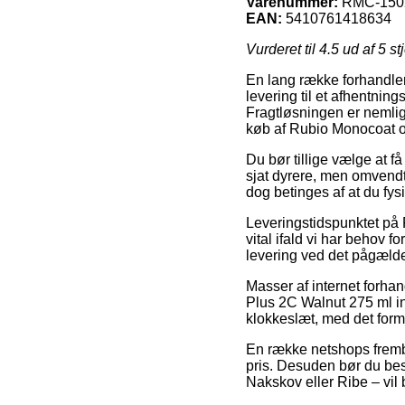
Varenummer:
RMC-150
EAN:
5410761418634
Vurderet til
4.5
ud af 5 st
En lang række forhandlere
levering til et afhentning
Fragtløsningen er nemlig
køb af Rubio Monocoat ol
Du bør tillige vælge at få
sjat dyrere, men omvendt
dog betinges af at du fysi
Leveringstidspunktet på 
vital ifald vi har behov f
levering ved det pågæld
Masser af internet forhan
Plus 2C Walnut 275 ml ink
klokkeslæt, med det formå
En række netshops frembyd
pris. Desuden bør du besl
Nakskov eller Ribe – vil b