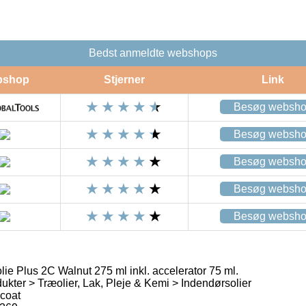
Bedst anmeldte webshops
bshop
Stjerner
Link
Besøg websh
Besøg websh
Besøg websh
Besøg websh
Besøg websh
e Plus 2C Walnut 275 ml inkl. accelerator 75 ml.
ukter > Træolier, Lak, Pleje & Kemi > Indendørsolier
coat