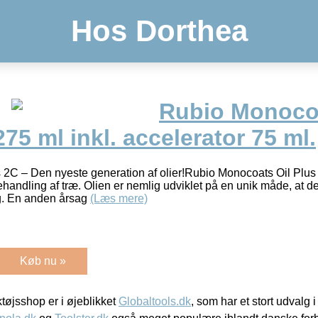
Hos Dorthea
Rubio Monocoa
75 ml inkl. accelerator 75 ml.
2C – Den nyeste generation af olier!Rubio Monocoats Oil Plus 2
ehandling af træ. Olien er nemlig udviklet på en unik måde, at 
ag. En anden årsag
(Læs mere)
Køb nu »
øjsshop er i øjeblikket
Globaltools.dk
, som har et stort udvalg