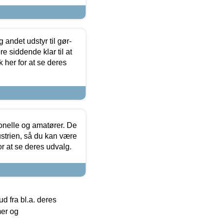
 andet udstyr til gør-
 siddende klar til at
 her for at se deres
ionelle og amatører. De
strien, så du kan være
or at se deres udvalg.
 fra bl.a. deres
mer og