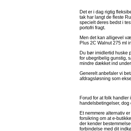
Det er i dag rigtig fleksi
tak har langt de fleste 
specielt deres bedst i te
portofri fragt.
Men det kan alligevel vær
Plus 2C Walnut 275 ml ink
Du bør imidlertid huske på
for ubegribelig gunstig, 
mindre dækket ind under e
Generelt anbefaler vi bet
afdragsløsning som eksemp
Forud for at folk handle
handelsbetingelser, dog e
Et nemmere alternativ er
forsikring om at e-butikk
der kender bestemmelsern
forbindelse med dit indk