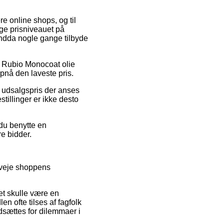
re online shops, og til
ge prisniveauet på
 endda nogle gange tilbyde
på Rubio Monocoat olie
opnå den laveste pris.
en udsalgspris der anses
tillinger er ikke desto
 du benytte en
re bidder.
rveje shoppens
et skulle være en
en ofte tilses af fagfolk
dsættes for dilemmaer i