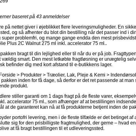
269
jerner baseret på
43
anmeldelser
 på nettet giver i øjeblikket flere leveringsmuligheder. En sikk
ssted, og så afhenter du blot din bestilling når det passer ind i d
 super problemfri, og mange gange endda den mest prisbevidste
ie Plus 2C Walnut 275 ml inkl. accelerator 75 ml..
 pakken bragt til din lejlighed eller til når du er på job. Fragttype
 vældig smart. Den mest letkøbte fragtløsning er unægtelig selv
sk befinder dig med kort afstand til e-butikkens lager.
Forside > Produkter > Træolier, Lak, Pleje & Kemi > Indendørsoli
or pakken inden for få dage, så derfor er det ret passende at man 
ende produkt.
dlere stiller garanti om 1 dags fragt på de fleste varer, eksemp
l. accelerator 75 ml., som afhænger af at bestillingen indsendes
l at de garanteret kan nå at få produkterne betjent inden de pak
er portofri levering, men i de fleste tilfælde er det betinget af a
utte sig for den prisbilligste fragtmulighed, der gerne – hvad e
live at få bragt bestillingen til et udleveringssted.