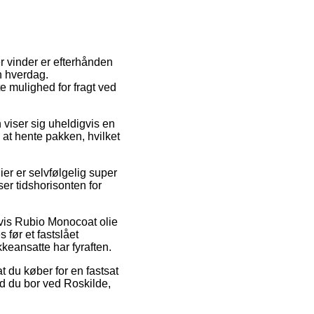
er vinder er efterhånden
in hverdag.
 mulighed for fragt ved
n viser sig uheldigvis en
 at hente pakken, hvilket
er er selvfølgelig super
ser tidshorisonten for
elvis Rubio Monocoat olie
 før et fastslået
keansatte har fyraften.
t du køber for en fastsat
nd du bor ved Roskilde,