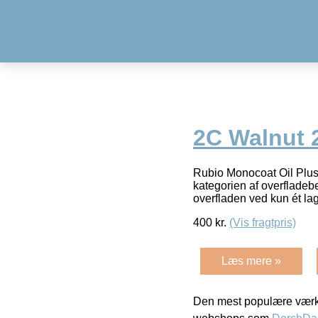
2C Walnut 2
Rubio Monocoat Oil Plus 
kategorien af overfladeb
overfladen ved kun ét l
400
kr.
(Vis fragtpris)
Læs mere »
Den mest populære værkt