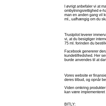
I øvrigt anbefaler vi at
ombytningsrettighed e-han
man en anden gang vil ku
ml., uafhængig om du skal
Trustpilot leverer immer
vi, at du besigtiger int
75 ml. forinden du bestill
Facebook genererer derud
kundetilfredshed. Her se
burde anvendes til at dan
Vores website er finansie
deres tilbud, og opnår bet
Viden omkring produkter o
kan være implementeret s
BITLY: