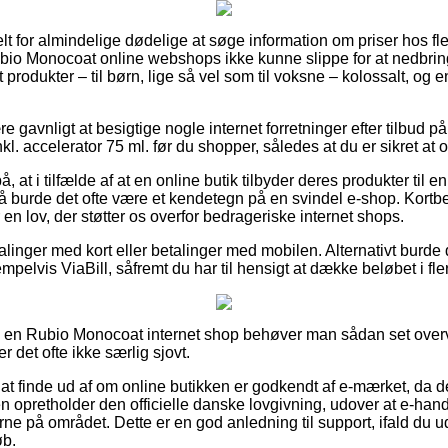
belt for almindelige dødelige at søge information om priser hos fle
Rubio Monocoat online webshops ikke kunne slippe for at nedbrin
st produkter – til børn, lige så vel som til voksne – kolossalt, og
e gavnligt at besigtige nogle internet forretninger efter tilbud 
l. accelerator 75 ml. før du shopper, således at du er sikret at 
, at i tilfælde af at en online butik tilbyder deres produkter til 
så burde det ofte være et kendetegn på en svindel e-shop. Kortbes
n lov, der støtter os overfor bedrageriske internet shops.
alinger med kort eller betalinger med mobilen. Alternativt burde
elvis ViaBill, såfremt du har til hensigt at dække beløbet i fle
r i en Rubio Monocoat internet shop behøver man sådan set ove
r det ofte ikke særlig sjovt.
 at finde ud af om online butikken er godkendt af e-mærket, da d
en opretholder den officielle danske lovgivning, udover at e-handl
e på området. Dette er en god anledning til support, ifald du u
øb.