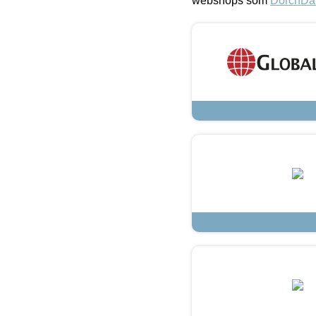
webshops som
DorchDa