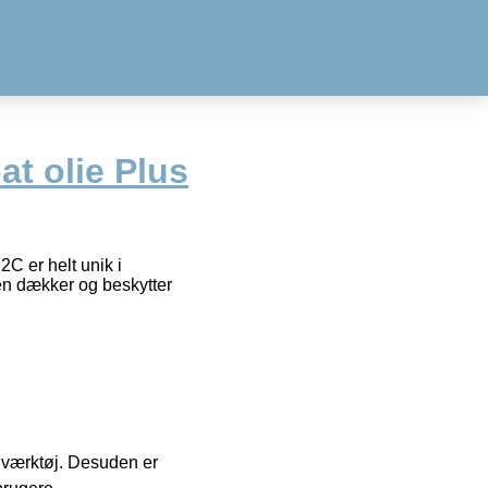
t olie Plus
C er helt unik i
den dækker og beskytter
 i værktøj. Desuden er