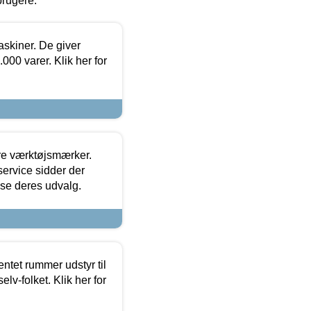
brugere.
askiner. De giver
000 varer. Klik her for
ore værktøjsmærker.
ervice sidder der
t se deres udvalg.
entet rummer udstyr til
lv-folket. Klik her for