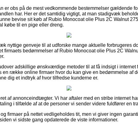
 man er obs på de mest vedkommende bestemmelser gældende for 
dlen har. Her er det samtidig vigtigt, at man stadigvæk beholder
nne bevise sit køb af Rubio Monocoat olie Plus 2C Walnut 275 
 købe til en pige eller dreng.
væk nyttige genveje til at udforske mange aktuelle forbrugeres 
ernet firmaets bedømmelser af Rubio Monocoat olie Plus 2C Walnut
er.
over adskillige ønskværdige metoder til at få indsigt i internet
s en række online firmaer hvor du kan give en bedømmelse af de
ne dig et indtryk af hvor tilfredse kunderne er.
ret af annonceindtægter. Vi har aftaler med en stribe internet ha
aling i tilfælde af at de personer vi sender videre fuldfører en tr
g firmaer på nettet vedligeholdes tit, men vi giver ingen garant
iden vi sidste gang opdaterede de viste informationer.