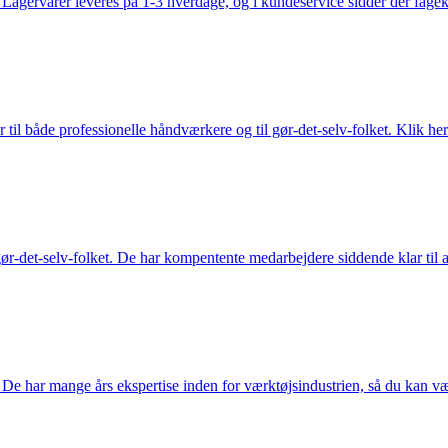
gervarer leveres på 1-3 hverdage, og i kundeservice sidder der fageksper
 til både professionelle håndværkere og til gør-det-selv-folket. Klik her
ør-det-selv-folket. De har kompentente medarbejdere siddende klar til at
De har mange års ekspertise inden for værktøjsindustrien, så du kan være