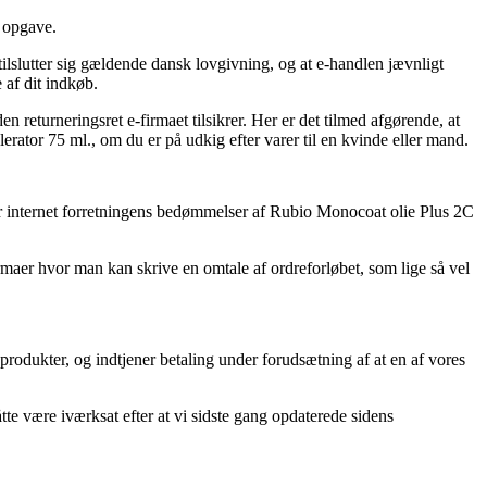
e opgave.
ilslutter sig gældende dansk lovgivning, og at e-handlen jævnligt
 af dit indkøb.
n returneringsret e-firmaet tilsikrer. Her er det tilmed afgørende, at
rator 75 ml., om du er på udkig efter varer til en kvinde eller mand.
beser internet forretningens bedømmelser af Rubio Monocoat olie Plus 2C
firmaer hvor man kan skrive en omtale af ordreforløbet, som lige så vel
produkter, og indtjener betaling under forudsætning af at en af vores
åtte være iværksat efter at vi sidste gang opdaterede sidens