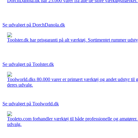
DorchDanola.dk har 25.000 varer fra alle de store værktøjsmærker. La
Se udvalget på DorchDanola.dk
Toolster.dk har prisgaranti på alt værktøj. Sortimentet rummer udstyr
Se udvalget på Toolster.dk
Toolworld.dks 80.000 varer er primært værktøj og andet udstyr til g
deres udvalg.
Se udvalget på Toolworld.dk
Tooleto.com forhandler værktøj til både professionelle og amatører. 
udvalg.