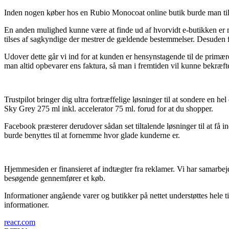
Inden nogen køber hos en Rubio Monocoat online butik burde man til h
En anden mulighed kunne være at finde ud af hvorvidt e-butikken er me
tilses af sagkyndige der mestrer de gældende bestemmelser. Desuden får
Udover dette går vi ind for at kunden er hensynstagende til de primære 
man altid opbevarer ens faktura, så man i fremtiden vil kunne bekræft
Trustpilot bringer dig ultra fortræffelige løsninger til at sondere en 
Sky Grey 275 ml inkl. accelerator 75 ml. forud for at du shopper.
Facebook præsterer derudover sådan set tiltalende løsninger til at få i
burde benyttes til at fornemme hvor glade kunderne er.
Hjemmesiden er finansieret af indtægter fra reklamer. Vi har samarbejd
besøgende gennemfører et køb.
Informationer angående varer og butikker på nettet understøttes hele ti
informationer.
reacr.com