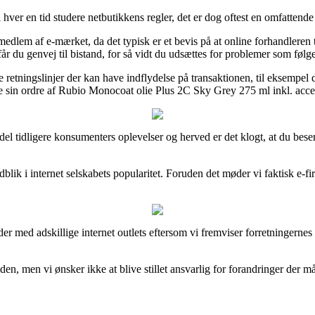
ver en tid studere netbutikkens regler, det er dog oftest en omfattend
dlem af e-mærket, da det typisk er et bevis på at online forhandleren t
 du genvej til bistand, for så vidt du udsættes for problemer som følge
retningslinjer der kan have indflydelse på transaktionen, til eksempel de
e sin ordre af Rubio Monocoat olie Plus 2C Sky Grey 275 ml inkl. accele
hel del tidligere konsumenters oplevelser og herved er det klogt, at du 
ndblik i internet selskabets popularitet. Foruden det møder vi faktisk e-
er med adskillige internet outlets eftersom vi fremviser forretningernes 
den, men vi ønsker ikke at blive stillet ansvarlig for forandringer der m