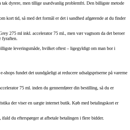
n tak dyrere, men tillige usædvanlig problemfri. Den billigste metode
m kort tid, så med det formål er det i sandhed afgørende at du finder
Grey 275 ml inkl. accelerator 75 ml., men vær vagtsom da det beroer
 fyraften.
illigste leveringsmåde, hvilket oftest – ligegyldigt om man bor i
e-shops fundet det uundgåeligt at reducere udsalgspriserne på varerne
celerator 75 ml. inden du gennemfører din bestilling, så du er
ristika der viser en uægte internet butik. Køb med betalingskort er
fald du efterspørger at afbetale betalingen i flere bidder.