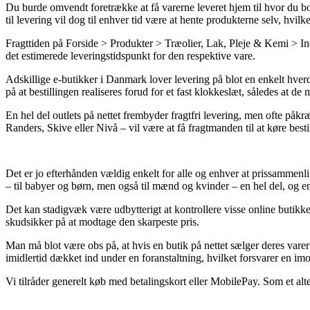
Du burde omvendt foretrække at få varerne leveret hjem til hvor du bor
til levering vil dog til enhver tid være at hente produkterne selv, hvil
Fragttiden på Forside > Produkter > Træolier, Lak, Pleje & Kemi > Ind
det estimerede leveringstidspunkt for den respektive vare.
Adskillige e-butikker i Danmark lover levering på blot en enkelt hv
på at bestillingen realiseres forud for et fast klokkeslæt, således at d
En hel del outlets på nettet frembyder fragtfri levering, men ofte påkr
Randers, Skive eller Nivå – vil være at få fragtmanden til at køre bestil
Det er jo efterhånden vældig enkelt for alle og enhver at prissammen
– til babyer og børn, men også til mænd og kvinder – en hel del, og en
Det kan stadigvæk være udbytterigt at kontrollere visse online butikk
skudsikker på at modtage den skarpeste pris.
Man må blot være obs på, at hvis en butik på nettet sælger deres varer 
imidlertid dækket ind under en foranstaltning, hvilket forsvarer en imo
Vi tilråder generelt køb med betalingskort eller MobilePay. Som et alter