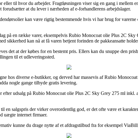
 eller til hvor du arbejder. Fragtløsningen viser sig en gang i mellem e
ket forudsætter at du lever i nærheden af e-forhandlerens arbejdslager.
endørsolier kan være rigtig bestemmende hvis vi har brug for varerne o
erdag på en række varer, eksempelvis Rubio Monocoat olie Plus 2C Sky 
e med sikkerhed kan nå at få varen betjent forinden de pakkeansatte holder
æves det at der købes for en bestemt pris. Ellers kan du snuppe den prisb
lingen til et udleveringssted.
ligne hos diverse e-butikker, og derved har massevis af Rubio Monocoat 
dda nogle gange tilbyde gratis levering.
er efter udsalg på Rubio Monocoat olie Plus 2C Sky Grey 275 ml inkl. ac
til en salgspris der virker overordentlig god, er det ofte være et karakte
d uægte internet firmaer.
nativ kunne du drage nytte af et afdragstilbud fra for eksempel ViaBill, i