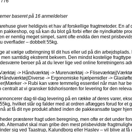
7776
jerner baseret på
16
anmeldelser
rehuse giver heldigvis et hav af forskellige fragtmetoder. En af
 en pakkeshop, og så kan du blot gå forbi efter de nyindkøbte prod
en er nemlig meget simpel, samt ofte endda den mest prisbevids
u overflader – dobbelt 55kg.
 at vælge udbringning til dit hus eller ud på din arbejdsplads
, men samtidig ekstremt bekvem. Den mindst kostelige fragttype e
desværre beroer på at du lever lige ved online forretningens ad
Værktøj -> Håndværktøj -> Murerværktøj -> Fliseværktøj|Værktø
 Håndværktøj|Diverse -> Ergonomiske hjælpemidler -> Glasløfte
r|Mærker -> Rubi kan være temmelig essentiel når man har beh
jo centralt at vi gransker tidshorisonten for levering for den relev
 annoncerer dag-til-dag levering på en række af deres varer, 
 55kg, hvilket står og falder med at ordren aflægges forud for et 
e nå at få dit nye produkt afsted inden de pakkeansatte tager hje
omheder præsterer fragt uden beregning, men ofte er det under fo
løb. Alternativt skal man gribe den mest prisbevidste fragtmulig
er sig ved Taastrup, Kalundborg eller Haslev – vil blive at få d