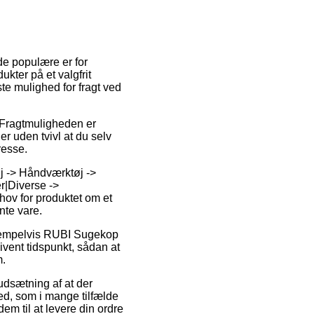
 de populære er for
ukter på et valgfrit
te mulighed for fragt ved
. Fragtmuligheden er
r uden tvivl at du selv
resse.
j -> Håndværktøj ->
r|Diverse ->
ov for produktet om et
ante vare.
eksempelvis RUBI Sugekop
givent tidspunkt, sådan at
m.
rudsætning af at der
hed, som i mange tilfælde
em til at levere din ordre