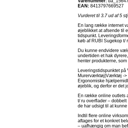
Varenummer:
da_1564
EAN:
8413797669527
Vurderet til
3.7
ud af 5 st
En lang række internet va
øjeblikket at afsende til
tidspunkt. Leveringsform
køb af RUBI Sugekop t/ r
Du kunne endvidere vælge
undertiden et hak dyrere
henter produkterne, som 
Leveringstidspunktet på 
Murerværktøj|Værktøj ->
Ergonomiske hjælpemidle
øjeblik, og derfor er det 
En række online outlets
t/ ru overflader – dobbelt
de har udsigt til at kunn
Indtil flere online virks
aftages for et konkret be
– uafhængig om man befind