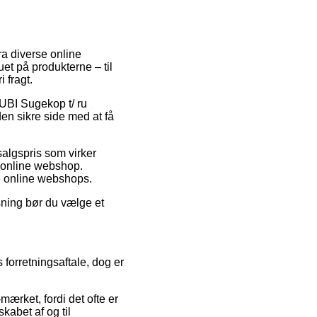
ra diverse online
uet på produkterne – til
 fragt.
 RUBI Sugekop t/ ru
den sikre side med at få
salgspris som virker
k online webshop.
ke online webshops.
sning bør du vælge et
forretningsaftale, dog er
mærket, fordi det ofte er
skabet af og til