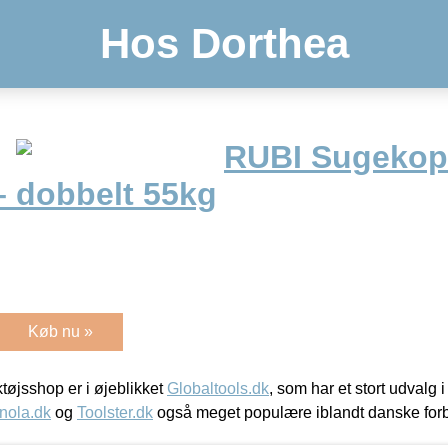
Hos Dorthea
RUBI Sugekop 
– dobbelt 55kg
Køb nu »
øjsshop er i øjeblikket
Globaltools.dk
, som har et stort udvalg
nola.dk
og
Toolster.dk
også meget populære iblandt danske for