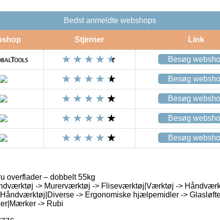
Bedst anmeldte webshops
bshop
Stjerner
Link
Besøg websh
Besøg websh
Besøg websh
Besøg websh
Besøg websh
u overflader – dobbelt 55kg
dværktøj -> Murerværktøj -> Fliseværktøj|Værktøj -> Håndværk
 Håndværktøj|Diverse -> Ergonomiske hjælpemidler -> Glasløfte
er|Mærker -> Rubi