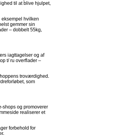
hed til at blive hjulpet,
il eksempel hvilken
 helst gemmer sin
ader – dobbelt 55kg,
ers iagttagelser og af
p t/ ru overflader –
ebshoppens troværdighed.
dreforløbet, som
 e-shops og promoverer
emmeside realiserer et
ger forbehold for
r.