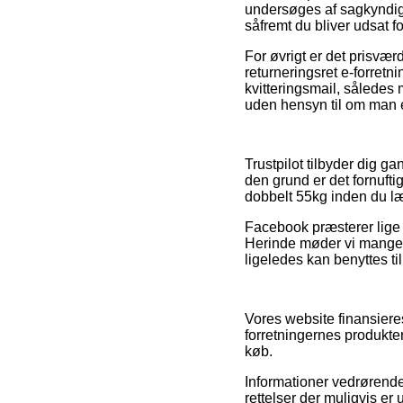
undersøges af sagkyndige 
såfremt du bliver udsat fo
For øvrigt er det prisvær
returneringsret e-forretn
kvitteringsmail, således 
uden hensyn til om man er
Trustpilot tilbyder dig g
den grund er det fornufti
dobbelt 55kg inden du læ
Facebook præsterer lige s
Herinde møder vi mange o
ligeledes kan benyttes ti
Vores website finansiere
forretningernes produkter
køb.
Informationer vedrørende
rettelser der muligvis e