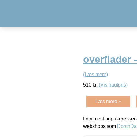
overflader 
(Læs mere)
510
kr.
(Vis fragtpris)
Læs mere »
Den mest populære værkt
webshops som
DorchDa