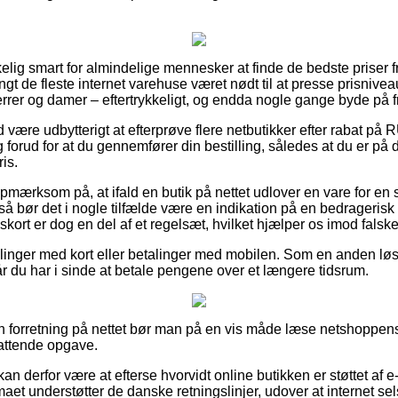
kelig smart for almindelige mennesker at finde de bedste priser f
ngt de fleste internet varehuse været nødt til at presse prisnivea
errer og damer – eftertrykkeligt, og endda nogle gange byde på fri
id være udbytterigt at efterprøve flere netbutikker efter rabat på
 forud for at du gennemfører din bestilling, således at du er på 
ris.
pmærksom på, at ifald en butik på nettet udlover en vare for en 
 så bør det i nogle tilfælde være en indikation på en bedrageris
skort er dog en del af et regelsæt, hvilket hjælper os imod fals
tillinger med kort eller betalinger med mobilen. Som en anden lø
 når du har i sinde at betale pengene over et længere tidsrum.
n forretning på nettet bør man på en vis måde læse netshoppens 
attende opgave.
 derfor være at efterse hvorvidt online butikken er støttet af e-
rmaet understøtter de danske retningslinjer, udover at internet sel