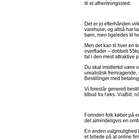
til et afhentningssted.
Det er jo efterhånden vir
varehuse, og altså har la
børn, men ligeledes til h
Men det kan til hver en t
overflader – dobbelt 55kg
fat i den mest attraktive p
Du skal imidlertid være o
urealistisk fremragende,
Bestillinger med betaling
Vi foreslår generelt bes
tilbud fra f.eks. ViaBill,
Forinden folk køber på e
det almindeligvis en omf
En anden valgmulighed kan
et billede på at online fi