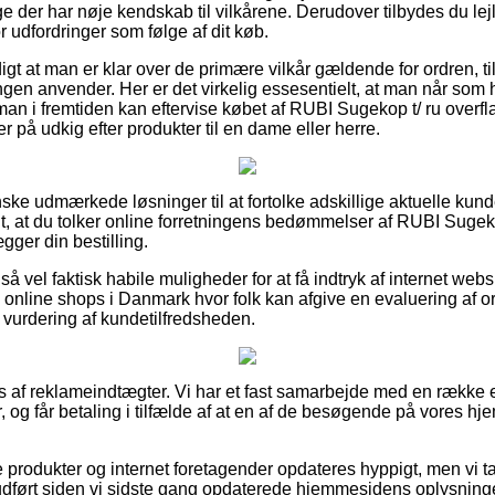
der har nøje kendskab til vilkårene. Derudover tilbydes du lejlig
r udfordringer som følge af dit køb.
digt at man er klar over de primære vilkår gældende for ordren, t
ingen anvender. Her er det virkelig essesentielt, at man når som
man i fremtiden kan eftervise købet af RUBI Sugekop t/ ru overfl
 på udkig efter produkter til en dame eller herre.
anske udmærkede løsninger til at fortolke adskillige aktuelle kund
gt, at du tolker online forretningens bedømmelser af RUBI Sugeko
gger din bestilling.
å vel faktisk habile muligheder for at få indtryk af internet w
nline shops i Danmark hvor folk kan afgive en evaluering af or
l vurdering af kundetilfredsheden.
s af reklameindtægter. Vi har et fast samarbejde med en række
, og får betaling i tilfælde af at en af de besøgende på vores hj
 produkter og internet foretagender opdateres hyppigt, men vi ta
r udført siden vi sidste gang opdaterede hjemmesidens oplysninge