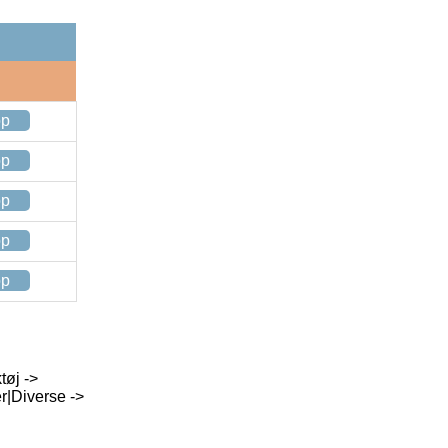
op
op
op
op
op
tøj ->
r|Diverse ->