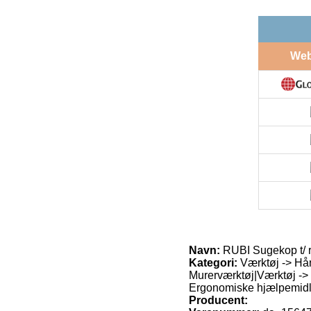
We
Navn:
RUBI Sugekop t/ r
Kategori:
Værktøj -> Hån
Murerværktøj|Værktøj ->
Ergonomiske hjælpemidl
Producent: