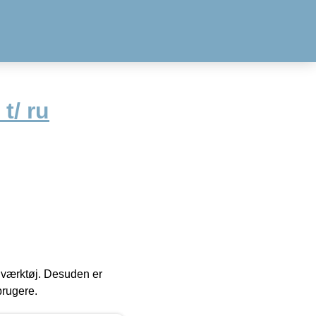
t/ ru
 i værktøj. Desuden er
brugere.