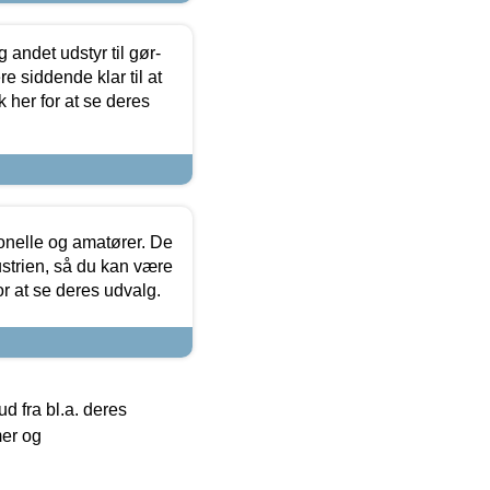
 andet udstyr til gør-
 siddende klar til at
 her for at se deres
ionelle og amatører. De
strien, så du kan være
or at se deres udvalg.
 fra bl.a. deres
mer og