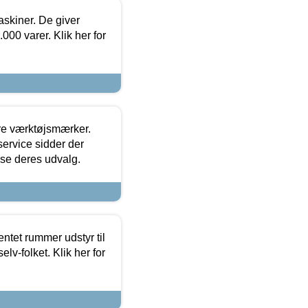
askiner. De giver
000 varer. Klik her for
ore værktøjsmærker.
ervice sidder der
t se deres udvalg.
entet rummer udstyr til
lv-folket. Klik her for