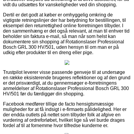
vidt du udsættes for vanskeligheder ved din shopping.
Dertil er det godt at køber er omhyggelig omkring de
vigtigste retningslinjer der har betydning for bestillingen, til
eksempel den returrettighed online forretningen tilbyder. I
den sammenhæng er det også relevant, at man til enhver tid
beholder sin faktura e-mail, så man når som helst kan
dokumentere sin shopping af Rotationslaser Professional
Bosch GRL 300 HV/501, uden hensyn til om man er på
udkig efter produkter til en dreng eller pige.
Trustpilot leverer visse passende genveje til at undersøge
en række eksisterende brugeres reflektioner og af den grund
er det prisværdigt, at du gennemsøger e-forretningens
anmeldelser af Rotationslaser Professional Bosch GRL 300
HV/501 før du færdiggør din shopping.
Facebook medfører tillige de facto hensigtsmæssige
muligheder for at få indsigt i e-firmaets pålidelighed. Her er
der endda outlets på nettet som tilbyder folk at afgive en
vurdering af ordreforløbet, hvilket lige så vel burde drages
fordel af til at fornemme hvor tilfredse kunderne er.