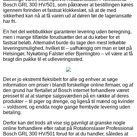
Bosch GRL 300 HV/501, som påkræver at bestillingen køres
igennem forinden et fastsat klokkeslæt, så at de med
sikkerhed kan nå at få varen ud af døren før de lageransatte
har fri.
En hel del webbutikker garanterer levering uden beregning,
men i mange tilfælde forudsætter det at du køber for et
fastsat beløb. Alternativt burde du tage den mest letkøbte
leveringsmulighed, hvilket tit – uafhængig om man er tæt på
Helsingør, Nykøbing Falster eller Bjerringbro – vil være at få
bragt din pakke til et udleveringssted.
Det er jo ekstremt fleksibelt for alle og enhver at søge
information om priser i blandt forskellige online firmaer, og af
den grund har flertallet af Bosch internet forhandlere været
presset til at at stampe salgsværdien på en række af deres
produkter – til piger og drenge, og ligeså til mænd og kvinder
– voldsomt, og endda nogle gange frembyde levering uden
betaling.
Derfor kan det trods alt vise sig gavnligt at granske nogle
online forhandlere efter rabat på Rotationslaser Professional
Bosch GRL 300 HV/501 forud for at du handler, således at