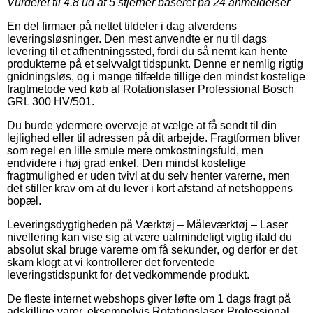
Vurderet til
4.8
ud af 5 stjerner baseret på
24
anmeldelser
En del firmaer på nettet tildeler i dag alverdens
leveringsløsninger. Den mest anvendte er nu til dags
levering til et afhentningssted, fordi du så nemt kan hente
produkterne på et selvvalgt tidspunkt. Denne er nemlig rigtig
gnidningsløs, og i mange tilfælde tillige den mindst kostelige
fragtmetode ved køb af Rotationslaser Professional Bosch
GRL 300 HV/501.
Du burde ydermere overveje at vælge at få sendt til din
lejlighed eller til adressen på dit arbejde. Fragtformen bliver
som regel en lille smule mere omkostningsfuld, men
endvidere i høj grad enkel. Den mindst kostelige
fragtmulighed er uden tvivl at du selv henter varerne, men
det stiller krav om at du lever i kort afstand af netshoppens
bopæl.
Leveringsdygtigheden på Værktøj – Måleværktøj – Laser
nivellering kan vise sig at være ualmindeligt vigtig ifald du
absolut skal bruge varerne om få sekunder, og derfor er det
skam klogt at vi kontrollerer det forventede
leveringstidspunkt for det vedkommende produkt.
De fleste internet webshops giver løfte om 1 dags fragt på
adskillige varer, eksempelvis Rotationslaser Professional