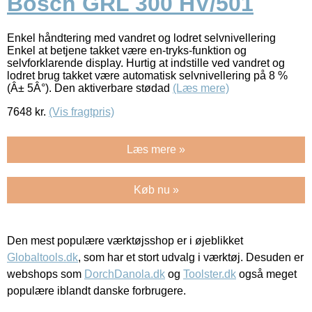
Bosch GRL 300 HV/501
Enkel håndtering med vandret og lodret selvnivellering
Enkel at betjene takket være en-tryks-funktion og
selvforklarende display. Hurtig at indstille ved vandret og
lodret brug takket være automatisk selvnivellering på 8 %
(Â± 5Â°). Den aktiverbare stødad
(Læs mere)
7648
kr.
(Vis fragtpris)
Læs mere »
Køb nu »
Den mest populære værktøjsshop er i øjeblikket
Globaltools.dk
, som har et stort udvalg i værktøj. Desuden er
webshops som
DorchDanola.dk
og
Toolster.dk
også meget
populære iblandt danske forbrugere.