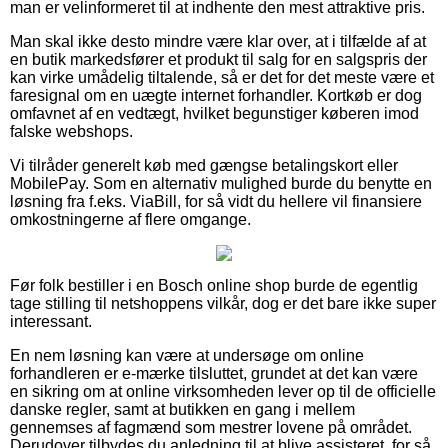
man er velinformeret til at indhente den mest attraktive pris.
Man skal ikke desto mindre være klar over, at i tilfælde af at
en butik markedsfører et produkt til salg for en salgspris der
kan virke umådelig tiltalende, så er det for det meste være et
faresignal om en uægte internet forhandler. Kortkøb er dog
omfavnet af en vedtægt, hvilket begunstiger køberen imod
falske webshops.
Vi tilråder generelt køb med gængse betalingskort eller
MobilePay. Som en alternativ mulighed burde du benytte en
løsning fra f.eks. ViaBill, for så vidt du hellere vil finansiere
omkostningerne af flere omgange.
Før folk bestiller i en Bosch online shop burde de egentlig
tage stilling til netshoppens vilkår, dog er det bare ikke super
interessant.
En nem løsning kan være at undersøge om online
forhandleren er e-mærke tilsluttet, grundet at det kan være
en sikring om at online virksomheden lever op til de officielle
danske regler, samt at butikken en gang i mellem
gennemses af fagmænd som mestrer lovene på området.
Derudover tilbydes du anledning til at blive assisteret, for så