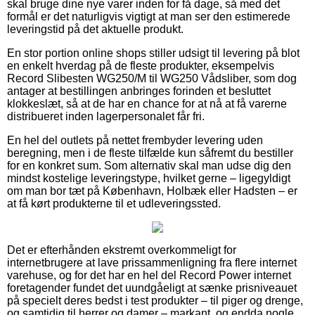
skal bruge dine nye varer inden for få dage, så med det
formål er det naturligvis vigtigt at man ser den estimerede
leveringstid på det aktuelle produkt.
En stor portion online shops stiller udsigt til levering på blot
en enkelt hverdag på de fleste produkter, eksempelvis
Record Slibesten WG250/M til WG250 Vådsliber, som dog
antager at bestillingen anbringes forinden et besluttet
klokkeslæt, så at de har en chance for at nå at få varerne
distribueret inden lagerpersonalet får fri.
En hel del outlets på nettet frembyder levering uden
beregning, men i de fleste tilfælde kun såfremt du bestiller
for en konkret sum. Som alternativ skal man udse dig den
mindst kostelige leveringstype, hvilket gerne – ligegyldigt
om man bor tæt på København, Holbæk eller Hadsten – er
at få kørt produkterne til et udleveringssted.
Det er efterhånden ekstremt overkommeligt for
internetbrugere at lave prissammenligning fra flere internet
varehuse, og for det har en hel del Record Power internet
foretagender fundet det uundgåeligt at sænke prisniveauet
på specielt deres bedst i test produkter – til piger og drenge,
og samtidig til herrer og damer – markant, og endda nogle