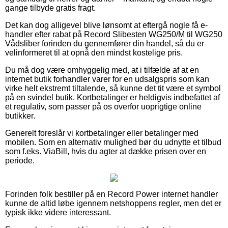
gange tilbyde gratis fragt.
Det kan dog alligevel blive lønsomt at eftergå nogle få e-
handler efter rabat på Record Slibesten WG250/M til WG250
Vådsliber forinden du gennemfører din handel, så du er
velinformeret til at opnå den mindst kostelige pris.
Du må dog være omhyggelig med, at i tilfælde af at en
internet butik forhandler varer for en udsalgspris som kan
virke helt ekstremt tiltalende, så kunne det tit være et symbol
på en svindel butik. Kortbetalinger er heldigvis indbefattet af
et regulativ, som passer på os overfor uoprigtige online
butikker.
Generelt foreslår vi kortbetalinger eller betalinger med
mobilen. Som en alternativ mulighed bør du udnytte et tilbud
som f.eks. ViaBill, hvis du agter at dække prisen over en
periode.
Forinden folk bestiller på en Record Power internet handler
kunne de altid løbe igennem netshoppens regler, men det er
typisk ikke videre interessant.