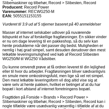
Slibemaskiner og tilbehør, Record > Slibesten, Record
Producent:
Record Power
Varenummer:
RECWG250-M
EAN:
5055151153155
Vurderet til
3.9
ud af 5 stjerner baseret på
40
anmeldelser
Masser af internet selskaber udlover på nuværende
tidspunkt et hav af forskellige fragtløsninger. En sikker vinder
er nu om dage levering til en pakkeshop, så du selv kan
hente produkterne når det passer dig bedst. Muligheden er
nemlig i høj grad simpel, samt desuden derudover den mest
letkøbte leveringsmulighed ved køb af Record Slibesten
WG250/M til WG250 Vådsliber.
Du kunne omvendt prøve at få ordren leveret til din lejlighed
eller til hvor du arbejder. Fragtløsningen bliver sædvanligvis
en smule mere omkostningsfuld, men lige så vel ret simpel.
Den mest letkøbte leveringsform vil dog altid vise sig at
være selv at hente pakken, hvilket er betinget af at du har
bopæl i kort afstand af internet forretningens bopæl.
Fragttiden på Forside > Brands > Record Power >
Slibemaskiner og tilbehør, Record > Slibesten, Record kan i
nogle tilfælde være usædvanlig væsentlig i tilfælde af at du