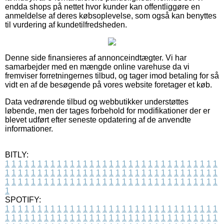
endda shops på nettet hvor kunder kan offentliggøre en
anmeldelse af deres købsoplevelse, som også kan benyttes
til vurdering af kundetilfredsheden.
Denne side finansieres af annonceindtægter. Vi har
samarbejder med en mængde online varehuse da vi
fremviser forretningernes tilbud, og tager imod betaling for så
vidt en af de besøgende på vores website foretager et køb.
Data vedrørende tilbud og webbutikker understøttes
løbende, men der tages forbehold for modifikationer der er
blevet udført efter seneste opdatering af de anvendte
informationer.
BITLY:
1
1
1
1
1
1
1
1
1
1
1
1
1
1
1
1
1
1
1
1
1
1
1
1
1
1
1
1
1
1
1
1
1
1
1
1
1
1
1
1
1
1
1
1
1
1
1
1
1
1
1
1
1
1
1
1
1
1
1
1
1
1
1
1
1
1
1
1
1
1
1
1
1
1
1
1
1
1
1
1
1
1
1
1
1
1
1
1
1
1
1
1
1
1
1
1
1
1
1
1
SPOTIFY:
1
1
1
1
1
1
1
1
1
1
1
1
1
1
1
1
1
1
1
1
1
1
1
1
1
1
1
1
1
1
1
1
1
1
1
1
1
1
1
1
1
1
1
1
1
1
1
1
1
1
1
1
1
1
1
1
1
1
1
1
1
1
1
1
1
1