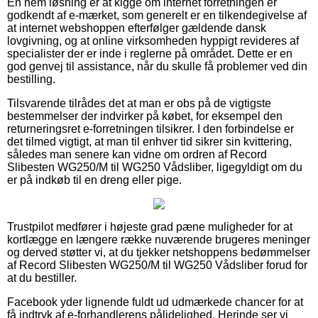
En nem løsning er at kigge om internet forretningen er
godkendt af e-mærket, som generelt er en tilkendegivelse af
at internet webshoppen efterfølger gældende dansk
lovgivning, og at online virksomheden hyppigt revideres af
specialister der er inde i reglerne på området. Dette er en
god genvej til assistance, når du skulle få problemer ved din
bestilling.
Tilsvarende tilrådes det at man er obs på de vigtigste
bestemmelser der indvirker på købet, for eksempel den
returneringsret e-forretningen tilsikrer. I den forbindelse er
det tilmed vigtigt, at man til enhver tid sikrer sin kvittering,
således man senere kan vidne om ordren af Record
Slibesten WG250/M til WG250 Vådsliber, ligegyldigt om du
er på indkøb til en dreng eller pige.
Trustpilot medfører i højeste grad pæne muligheder for at
kortlægge en længere række nuværende brugeres meninger
og derved støtter vi, at du tjekker netshoppens bedømmelser
af Record Slibesten WG250/M til WG250 Vådsliber forud for
at du bestiller.
Facebook yder lignende fuldt ud udmærkede chancer for at
få indtryk af e-forhandlerens pålidelighed. Herinde ser vi