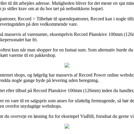
eller til dit arbejdes adresse. Muligheden bliver for det meste en sjat 
 jo stiller krav om at du bor tæt på netbutikkens bopæl.
roner, Record > Tilbehør til spændepatroner, Record kan i nogle tilf
å leveringstiden på den vedkommende vare.
 på massevis af varenumre, eksempelvis Record Planskive 100mm (126mm),
kepersonalet har fri.
test kun når man shopper for en fastsat sum. Som alternativ burde du ud
kørt varerne til en pakkeshop.
internet shops, og følgelig har massevis af Record Power online webshop
g endda nogle gange byde på levering uden beregning.
ttet efter tilbud på Record Planskive 100mm (126mm) inden du handler, 
rer en vare til en salgspris som anses for ufattelig fremragende, så bør 
den overfor snydagtige webshops.
ør du overveje en løsning fra for eksempel ViaBill, forudsat du gerne vil