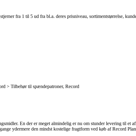
er fra 1 til 5 ud fra bl.a. deres prisniveau, sortimentstørrelse, kunde
d > Tilbehør til spændepatroner, Record
ingsmidler. En der er meget almindelig er nu om stunder levering til et af
ge gange ydermere den mindst kostelige fragtform ved køb af Record P