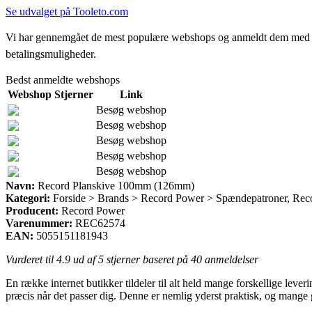
Se udvalget på Tooleto.com
Vi har gennemgået de mest populære webshops og anmeldt dem med stjern
betalingsmuligheder.
Bedst anmeldte webshops
Webshop
Stjerner
Link
Besøg webshop
Besøg webshop
Besøg webshop
Besøg webshop
Besøg webshop
Navn:
Record Planskive 100mm (126mm)
Kategori:
Forside > Brands > Record Power > Spændepatroner, Recor
Producent:
Record Power
Varenummer:
REC62574
EAN:
5055151181943
Vurderet til
4.9
ud af 5 stjerner baseret på
40
anmeldelser
En række internet butikker tildeler til alt held mange forskellige lever
præcis når det passer dig. Denne er nemlig yderst praktisk, og man