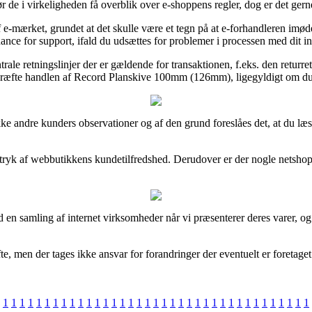
ør de i virkeligheden få overblik over e-shoppens regler, dog er det gern
f e-mærket, grundet at det skulle være et tegn på at e-forhandleren imø
ance for support, ifald du udsættes for problemer i processen med dit i
rale retningslinjer der er gældende for transaktionen, f.eks. den returr
ekræfte handlen af Record Planskive 100mm (126mm), ligegyldigt om du s
ække andre kunders observationer og af den grund foreslåes det, at du 
 indtryk af webbutikkens kundetilfredshed. Derudover er der nogle netsho
 en samling af internet virksomheder når vi præsenterer deres varer, og
men der tages ikke ansvar for forandringer der eventuelt er foretaget s
1
1
1
1
1
1
1
1
1
1
1
1
1
1
1
1
1
1
1
1
1
1
1
1
1
1
1
1
1
1
1
1
1
1
1
1
1