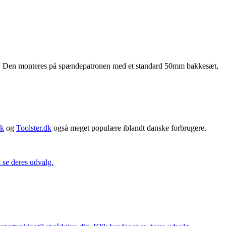
uhandy. Den monteres på spændepatronen med et standard 50mm bakkesæt,
dk
og
Toolster.dk
også meget populære iblandt danske forbrugere.
t se deres udvalg.