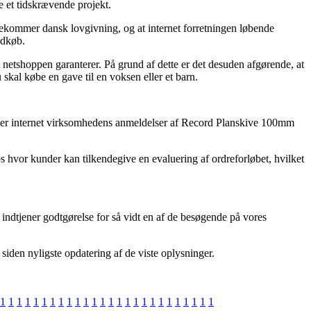
e et tidskrævende projekt.
dekommer dansk lovgivning, og at internet forretningen løbende
ndkøb.
et netshoppen garanterer. På grund af dette er det desuden afgørende, at
kal købe en gave til en voksen eller et barn.
læser internet virksomhedens anmeldelser af Record Planskive 100mm
ps hvor kunder kan tilkendegive en evaluering af ordreforløbet, hvilket
 indtjener godtgørelse for så vidt en af de besøgende på vores
iden nyligste opdatering af de viste oplysninger.
1
1
1
1
1
1
1
1
1
1
1
1
1
1
1
1
1
1
1
1
1
1
1
1
1
1