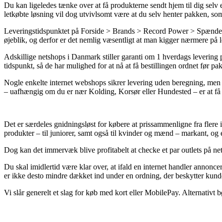
Du kan ligeledes tænke over at få produkterne sendt hjem til dig selv 
letkøbte løsning vil dog utvivlsomt være at du selv henter pakken, som
Leveringstidspunktet på Forside > Brands > Record Power > Spændepat
øjeblik, og derfor er det nemlig væsentligt at man kigger nærmere p
Adskillige netshops i Danmark stiller garanti om 1 hverdags levering
tidspunkt, så de har mulighed for at nå at få bestillingen ordnet før pak
Nogle enkelte internet webshops sikrer levering uden beregning, men of
– uafhængig om du er nær Kolding, Korsør eller Hundested – er at få 
Det er særdeles gnidningsløst for købere at prissammenligne fra flere 
produkter – til juniorer, samt også til kvinder og mænd – markant, o
Dog kan det immervæk blive profitabelt at checke et par outlets på ne
Du skal imidlertid være klar over, at ifald en internet handler annonce
er ikke desto mindre dækket ind under en ordning, der beskytter kun
Vi slår generelt et slag for køb med kort eller MobilePay. Alternativt b