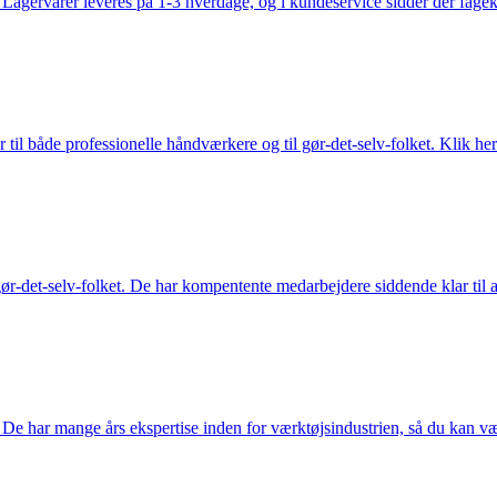
gervarer leveres på 1-3 hverdage, og i kundeservice sidder der fageksper
 til både professionelle håndværkere og til gør-det-selv-folket. Klik her
ør-det-selv-folket. De har kompentente medarbejdere siddende klar til at
De har mange års ekspertise inden for værktøjsindustrien, så du kan være