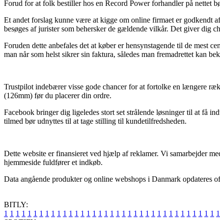
Forud for at folk bestiller hos en Record Power forhandler på nettet b
Et andet forslag kunne være at kigge om online firmaet er godkendt a
besøges af jurister som behersker de gældende vilkår. Det giver dig ch
Foruden dette anbefales det at køber er hensynstagende til de mest cent
man når som helst sikrer sin faktura, således man fremadrettet kan b
Trustpilot indebærer visse gode chancer for at fortolke en længere r
(126mm) før du placerer din ordre.
Facebook bringer dig ligeledes stort set strålende løsninger til at få
tilmed bør udnyttes til at tage stilling til kundetilfredsheden.
Dette website er finansieret ved hjælp af reklamer. Vi samarbejder med
hjemmeside fuldfører et indkøb.
Data angående produkter og online webshops i Danmark opdateres ofte, 
BITLY:
1
1
1
1
1
1
1
1
1
1
1
1
1
1
1
1
1
1
1
1
1
1
1
1
1
1
1
1
1
1
1
1
1
1
1
1
1