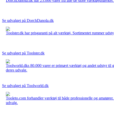
DorchDanola.dk har 25.000 varer fra alle de store værktøjsmærker. La
Se udvalget på DorchDanola.dk
Toolster.dk har prisgaranti på alt værktøj. Sortimentet rummer udstyr
Se udvalget på Toolster.dk
Toolworld.dks 80.000 varer er primært værktøj og andet udstyr til g
deres udvalg.
Se udvalget på Toolworld.dk
Tooleto.com forhandler værktøj til både professionelle og amatører. 
udvalg.