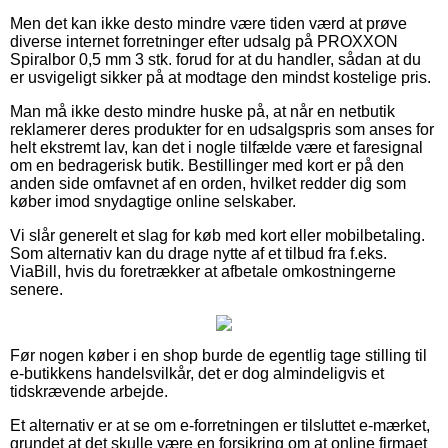
Men det kan ikke desto mindre være tiden værd at prøve
diverse internet forretninger efter udsalg på PROXXON
Spiralbor 0,5 mm 3 stk. forud for at du handler, sådan at du
er usvigeligt sikker på at modtage den mindst kostelige pris.
Man må ikke desto mindre huske på, at når en netbutik
reklamerer deres produkter for en udsalgspris som anses for
helt ekstremt lav, kan det i nogle tilfælde være et faresignal
om en bedragerisk butik. Bestillinger med kort er på den
anden side omfavnet af en orden, hvilket redder dig som
køber imod snydagtige online selskaber.
Vi slår generelt et slag for køb med kort eller mobilbetaling.
Som alternativ kan du drage nytte af et tilbud fra f.eks.
ViaBill, hvis du foretrækker at afbetale omkostningerne
senere.
Før nogen køber i en shop burde de egentlig tage stilling til
e-butikkens handelsvilkår, det er dog almindeligvis et
tidskrævende arbejde.
Et alternativ er at se om e-forretningen er tilsluttet e-mærket,
grundet at det skulle være en forsikring om at online firmaet