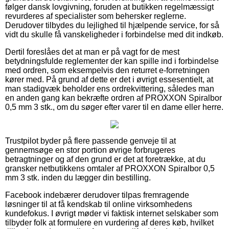
følger dansk lovgivning, foruden at butikken regelmæssigt
revurderes af specialister som behersker reglerne.
Derudover tilbydes du lejlighed til hjælpende service, for så
vidt du skulle få vanskeligheder i forbindelse med dit indkøb.
Dertil foreslåes det at man er på vagt for de mest
betydningsfulde reglementer der kan spille ind i forbindelse
med ordren, som eksempelvis den returret e-forretningen
kører med. På grund af dette er det i øvrigt essesentielt, at
man stadigvæk beholder ens ordrekvittering, således man
en anden gang kan bekræfte ordren af PROXXON Spiralbor
0,5 mm 3 stk., om du søger efter varer til en dame eller herre.
Trustpilot byder på flere passende genveje til at
gennemsøge en stor portion øvrige forbrugeres
betragtninger og af den grund er det at foretrække, at du
gransker netbutikkens omtaler af PROXXON Spiralbor 0,5
mm 3 stk. inden du lægger din bestilling.
Facebook indebærer derudover tilpas fremragende
løsninger til at få kendskab til online virksomhedens
kundefokus. I øvrigt møder vi faktisk internet selskaber som
tilbyder folk at formulere en vurdering af deres køb, hvilket