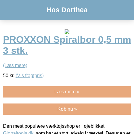
Hos Dorthea
PROXXON Spiralbor 0,5 mm
3 stk.
(Læs mere)
50
kr.
(Vis fragtpris)
Læs mere »
Køb nu »
Den mest populære værktøjsshop er i øjeblikket
Globaltools.dk
, som har et stort udvalg i værktøj. Desuden er