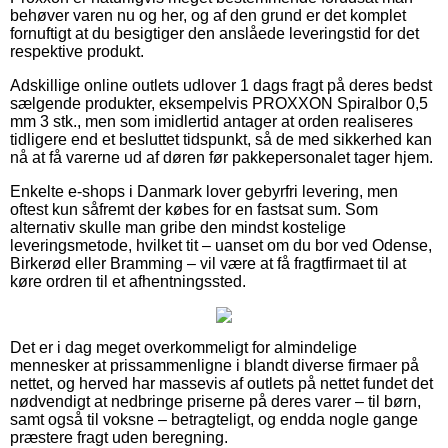
behøver varen nu og her, og af den grund er det komplet
fornuftigt at du besigtiger den anslåede leveringstid for det
respektive produkt.
Adskillige online outlets udlover 1 dags fragt på deres bedst
sælgende produkter, eksempelvis PROXXON Spiralbor 0,5
mm 3 stk., men som imidlertid antager at orden realiseres
tidligere end et besluttet tidspunkt, så de med sikkerhed kan
nå at få varerne ud af døren før pakkepersonalet tager hjem.
Enkelte e-shops i Danmark lover gebyrfri levering, men
oftest kun såfremt der købes for en fastsat sum. Som
alternativ skulle man gribe den mindst kostelige
leveringsmetode, hvilket tit – uanset om du bor ved Odense,
Birkerød eller Bramming – vil være at få fragtfirmaet til at
køre ordren til et afhentningssted.
Det er i dag meget overkommeligt for almindelige
mennesker at prissammenligne i blandt diverse firmaer på
nettet, og herved har massevis af outlets på nettet fundet det
nødvendigt at nedbringe priserne på deres varer – til børn,
samt også til voksne – betragteligt, og endda nogle gange
præstere fragt uden beregning.