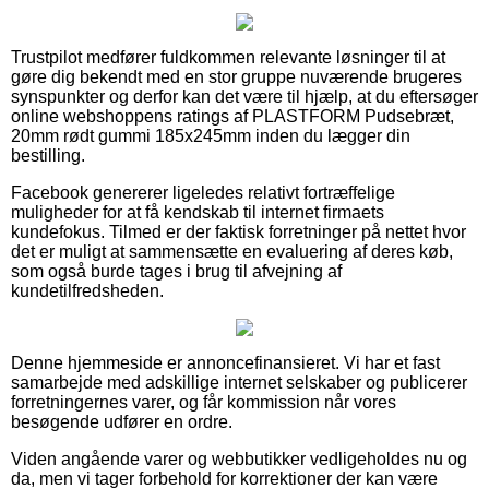
Trustpilot medfører fuldkommen relevante løsninger til at
gøre dig bekendt med en stor gruppe nuværende brugeres
synspunkter og derfor kan det være til hjælp, at du eftersøger
online webshoppens ratings af PLASTFORM Pudsebræt,
20mm rødt gummi 185x245mm inden du lægger din
bestilling.
Facebook genererer ligeledes relativt fortræffelige
muligheder for at få kendskab til internet firmaets
kundefokus. Tilmed er der faktisk forretninger på nettet hvor
det er muligt at sammensætte en evaluering af deres køb,
som også burde tages i brug til afvejning af
kundetilfredsheden.
Denne hjemmeside er annoncefinansieret. Vi har et fast
samarbejde med adskillige internet selskaber og publicerer
forretningernes varer, og får kommission når vores
besøgende udfører en ordre.
Viden angående varer og webbutikker vedligeholdes nu og
da, men vi tager forbehold for korrektioner der kan være