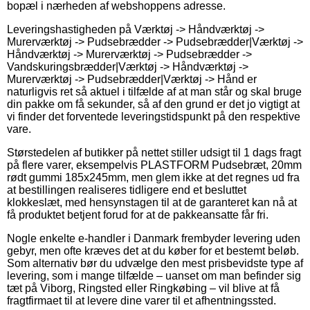
bopæl i nærheden af webshoppens adresse.
Leveringshastigheden på Værktøj -> Håndværktøj ->
Murerværktøj -> Pudsebrædder -> Pudsebrædder|Værktøj ->
Håndværktøj -> Murerværktøj -> Pudsebrædder ->
Vandskuringsbrædder|Værktøj -> Håndværktøj ->
Murerværktøj -> Pudsebrædder|Værktøj -> Hånd er
naturligvis ret så aktuel i tilfælde af at man står og skal bruge
din pakke om få sekunder, så af den grund er det jo vigtigt at
vi finder det forventede leveringstidspunkt på den respektive
vare.
Størstedelen af butikker på nettet stiller udsigt til 1 dags fragt
på flere varer, eksempelvis PLASTFORM Pudsebræt, 20mm
rødt gummi 185x245mm, men glem ikke at det regnes ud fra
at bestillingen realiseres tidligere end et besluttet
klokkeslæt, med hensynstagen til at de garanteret kan nå at
få produktet betjent forud for at de pakkeansatte får fri.
Nogle enkelte e-handler i Danmark frembyder levering uden
gebyr, men ofte kræves det at du køber for et bestemt beløb.
Som alternativ bør du udvælge den mest prisbevidste type af
levering, som i mange tilfælde – uanset om man befinder sig
tæt på Viborg, Ringsted eller Ringkøbing – vil blive at få
fragtfirmaet til at levere dine varer til et afhentningssted.