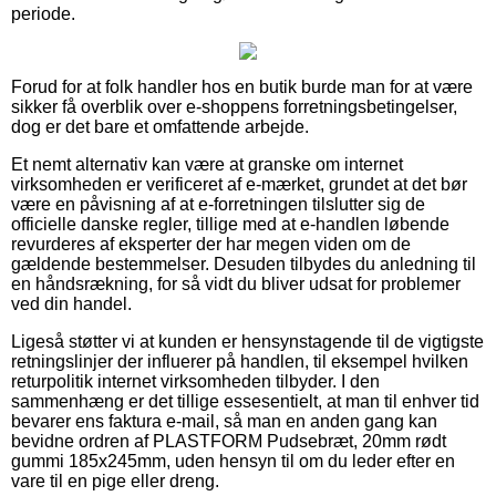
periode.
Forud for at folk handler hos en butik burde man for at være
sikker få overblik over e-shoppens forretningsbetingelser,
dog er det bare et omfattende arbejde.
Et nemt alternativ kan være at granske om internet
virksomheden er verificeret af e-mærket, grundet at det bør
være en påvisning af at e-forretningen tilslutter sig de
officielle danske regler, tillige med at e-handlen løbende
revurderes af eksperter der har megen viden om de
gældende bestemmelser. Desuden tilbydes du anledning til
en håndsrækning, for så vidt du bliver udsat for problemer
ved din handel.
Ligeså støtter vi at kunden er hensynstagende til de vigtigste
retningslinjer der influerer på handlen, til eksempel hvilken
returpolitik internet virksomheden tilbyder. I den
sammenhæng er det tillige essesentielt, at man til enhver tid
bevarer ens faktura e-mail, så man en anden gang kan
bevidne ordren af PLASTFORM Pudsebræt, 20mm rødt
gummi 185x245mm, uden hensyn til om du leder efter en
vare til en pige eller dreng.