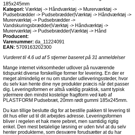
185x245mm
Kategori:
Værktøj -> Håndværktøj -> Murerværktøj ->
Pudsebrædder -> Pudsebrædder|Værktøj -> Håndværktøj ->
Murerværktøj -> Pudsebrædder ->
Vandskuringsbrædder|Værktøj -> Håndværktøj ->
Murerværktøj -> Pudsebrædder|Værktøj -> Hånd
Producent:
Varenummer:
da_11224091
EAN:
5709163202300
Vurderet til
4.6
ud af 5 stjerner baseret på
31
anmeldelser
Mange internet virksomheder udlover på nuværende
tidspunkt diverse forskellige former for levering. En der er
meget almindelig er nu om stunder udleveringssteder, hvor
du selv kan hente dine nye produkter præcis når det passer
dig. Leveringsformen er altså vældig praktisk, samt typisk
ydermere den mindst kostelige fragtform ved køb af
PLASTFORM Pudsebræt, 20mm rødt gummi 185x245mm.
Du kan tillige beslutte dig for at bestille pakken til levering til
dit hus eller ud til dit arbejdes adresse. Leveringsformen
bliver i regelen et hak mere pebret, men samtidig rigtig
enkel. Den mest betalelige løsning er uden tvivl at du selv
henter produkterne, som desværre forudsætter at du har