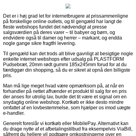
Det er i høj grad let for internetbrugere at prissammenligne
på forskellige online outlets, og til gengæld har langt de
fleste webshops fundet det nødvendigt at presse
salgsværdien på deres varer – til babyer og børn, og
endvidere også til damer og herrer – markant, og endda
nogle gange sikre fragtfri levering.
Til gengæld kan det trods alt blive gavnligt at besigtige nogle
enkelte internet webshops efter udsalg på PLASTFORM
Pudsebræt, 20mm rødt gummi 185x245mm forud for at du
færdiggør din shopping, så du er sikret at opnå den billigste
pris.
Man må lige meget hvad være opmærksom på, at når en
forhandler på nettet afhænder et produkt til salg for en pris
der anses for utrolig lav, burde det tit være et signal om en
snydagtig online webshop. Kortkøb er ikke desto mindre
omfattet af en lovbestemmelse, som hjælper os imod uægte
e-handler.
Generelt foreslår vi kortkøb eller MobilePay. Alternativt kan
du drage nytte af et afbetalingstilbud fra eksempelvis ViaBill,
såfremt du hellere vil godtgøre omkostningerne over en