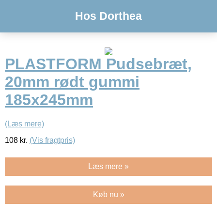
Hos Dorthea
PLASTFORM Pudsebræt,
20mm rødt gummi
185x245mm
(Læs mere)
108
kr.
(Vis fragtpris)
Læs mere »
Køb nu »