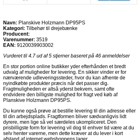
Navn:
Planskive Holzmann DP95PS
Kategori:
Tilbehør til drejebænke
Producent:
Varenummer:
3519
EAN:
9120039903002
Vurderet til
4.7
ud af 5 stjerner baseret på
46
anmeldelser
En stor portion online butikker yder efterhånden et bredt
udvalg af muligheder for levering. En sikker vinder er for
nærværende udleveringssteder, hvor du kan afhente de
nyindkøbte produkter præcis når det passer dig.
Fragtmuligheden er altså yderst bekvem, samt ofte
endvidere den billigste mulighed for fragt ved køb af
Planskive Holzmann DP95PS.
Du kunne også prøve at bestille levering til din adresse eller
til din arbejdsplads. Fragtformen bliver sædvanligvis lidt
dyrere, men lige så vel særdeles ukompliceret. Den
prisbilligste form for levering vil dog til enhver tid være at du
selv henter varerne, men dette kræver at du lever i kort
afstand af internet webshoppens lager.