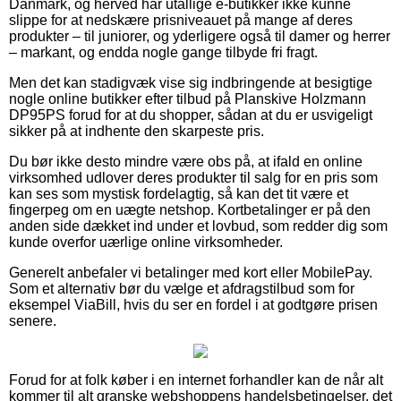
Danmark, og herved har utallige e-butikker ikke kunne
slippe for at nedskære prisniveauet på mange af deres
produkter – til juniorer, og yderligere også til damer og herrer
– markant, og endda nogle gange tilbyde fri fragt.
Men det kan stadigvæk vise sig indbringende at besigtige
nogle online butikker efter tilbud på Planskive Holzmann
DP95PS forud for at du shopper, sådan at du er usvigeligt
sikker på at indhente den skarpeste pris.
Du bør ikke desto mindre være obs på, at ifald en online
virksomhed udlover deres produkter til salg for en pris som
kan ses som mystisk fordelagtig, så kan det tit være et
fingerpeg om en uægte netshop. Kortbetalinger er på den
anden side dækket ind under et lovbud, som redder dig som
kunde overfor uærlige online virksomheder.
Generelt anbefaler vi betalinger med kort eller MobilePay.
Som et alternativ bør du vælge et afdragstilbud som for
eksempel ViaBill, hvis du ser en fordel i at godtgøre prisen
senere.
Forud for at folk køber i en internet forhandler kan de når alt
kommer til alt granske webshoppens handelsbetingelser, det