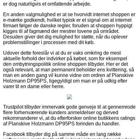
er dog naturligvis et omfattende arbejde.
En anden valgmulighed er at se hvorvidt internet shoppen er
e-mærke godkendt, hvilket typisk er et signal om at internet
firmaet følger de danske regler, foruden at shoppen hyppigt
kigges til af fagmænd der mestrer lovene på området.
Desuden giver det dig mulighed for støtte, når du oplever
problemstillinger i processen med dit køb.
Udover dette foreslår vi at du er vaks omkring de mest
aktuelle forhold der indvirker på købet, som for eksempel
den ombytningspolitik online shoppen tilbyder. Her er det
også relevant, at man permanent beholder ens kvittering, så
man en anden gang vil kunne vidne om ordren af Planskive
Holzmann DP95PS, ligegyldigt om man er på udkig efter
varer til en dame eller herre.
Trustpilot tilbyder immervæk gode genveje til at gennemrode
flere forhenværende kunders anmeldelser og derved
rekommanderer vi, at du efterforsker online butikkens ratings
af Planskive Holzmann DP95PS forinden du handler.
Facebook tilbyder dig på samme måde en lang række