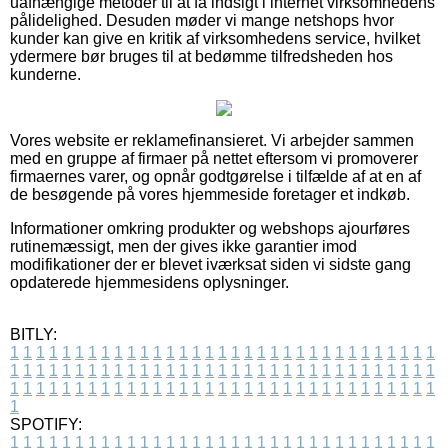
uafhængige metoder til at få indsigt i internet virksomhedens
pålidelighed. Desuden møder vi mange netshops hvor
kunder kan give en kritik af virksomhedens service, hvilket
ydermere bør bruges til at bedømme tilfredsheden hos
kunderne.
Vores website er reklamefinansieret. Vi arbejder sammen
med en gruppe af firmaer på nettet eftersom vi promoverer
firmaernes varer, og opnår godtgørelse i tilfælde af at en af
de besøgende på vores hjemmeside foretager et indkøb.
Informationer omkring produkter og webshops ajourføres
rutinemæssigt, men der gives ikke garantier imod
modifikationer der er blevet iværksat siden vi sidste gang
opdaterede hjemmesidens oplysninger.
BITLY:
1
1
1
1
1
1
1
1
1
1
1
1
1
1
1
1
1
1
1
1
1
1
1
1
1
1
1
1
1
1
1
1
1
1
1
1
1
1
1
1
1
1
1
1
1
1
1
1
1
1
1
1
1
1
1
1
1
1
1
1
1
1
1
1
1
1
1
1
1
1
1
1
1
1
1
1
1
1
1
1
1
1
1
1
1
1
1
1
1
1
1
1
1
1
1
1
1
1
1
1
SPOTIFY:
1
1
1
1
1
1
1
1
1
1
1
1
1
1
1
1
1
1
1
1
1
1
1
1
1
1
1
1
1
1
1
1
1