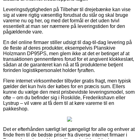
Leveringsdygtigheden på Tilbehør til drejebænke kan vise
sig at være rigtig væsentlig forudsat du står og skal bruge
varerne nu og her, og med det formål er det uden tvivl
essentielt at man ser nærmere på leveringstiden for den
pågældende vare.
En del online firmaer stiller udsigt til dag-til-dag levering på
de fleste af deres produkter, eksempelvis Planskive
Holzmann DP95PS, men glem ikke at det er betinget af at
transaktionen gennemføres forud for et angivent klokkeslæt,
sådan at de garanteret kan nå at få produkterne betjent
forinden logistikpersonalet holder fyraften.
Flere internet virksomheder tilbyder gratis fragt, men typisk
gælder det kun hvis der købes for en præcis sum. Ellers
kunne du vælge den mest prisbevidste leveringsmodel, som
ofte – om du befinder sig i Roskilde, Frederikshavn eller
Lystrup – vil være at få dem til at køre varerne til en
pakkeshop.
Det er efterhånden særligt let gængeligt for alle og enhver at
finde frem til de bedste priser fra diverse internet firmaer i