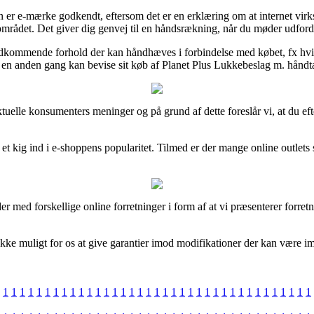
 er e-mærke godkendt, eftersom det er en erklæring om at internet virk
 området. Det giver dig genvej til en håndsrækning, når du møder udford
edkommende forhold der kan håndhæves i forbindelse med købet, fx hvi
 en anden gang kan bevise sit køb af Planet Plus Lukkebeslag m. håndta
aktuelle konsumenters meninger og på grund af dette foreslår vi, at du e
 få et kig ind i e-shoppens popularitet. Tilmed er der mange online outlet
r med forskellige online forretninger i form af at vi præsenterer forretn
kke muligt for os at give garantier imod modifikationer der kan være im
1
1
1
1
1
1
1
1
1
1
1
1
1
1
1
1
1
1
1
1
1
1
1
1
1
1
1
1
1
1
1
1
1
1
1
1
1