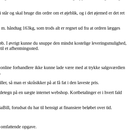
år og skal bruge din ordre om et øjeblik, og i det øjemed er det ret
m. håndtag 163kg, som trods alt er regnet ud fra at ordren lægges
eløb. I øvrigt kunne du snuppe den mindst kostelige leveringsmulighed,
il et afhentningssted.
lus online forhandlere ikke kunne lade være med at trykke salgsværdien
.
er, så man er skråsikker på at få fat i den laveste pris.
ndetegn på en uægte internet webshop. Kortbetalinger er i hvert fald
ll, forudsat du har til hensigt at finansiere beløbet over tid.
en omfattende opgave.