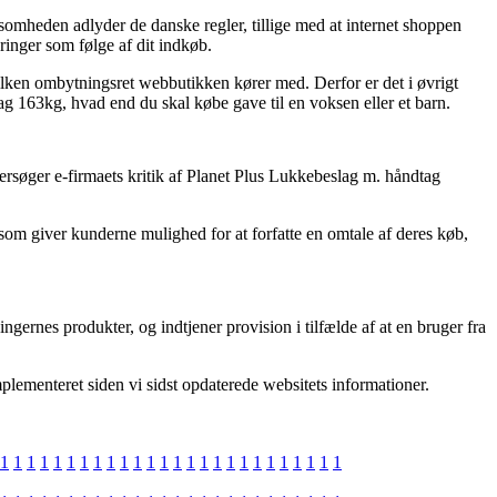
somheden adlyder de danske regler, tillige med at internet shoppen
ringer som følge af dit indkøb.
lken ombytningsret webbutikken kører med. Derfor er det i øvrigt
g 163kg, hvad end du skal købe gave til en voksen eller et barn.
ftersøger e-firmaets kritik af Planet Plus Lukkebeslag m. håndtag
s som giver kunderne mulighed for at forfatte en omtale af deres køb,
ingernes produkter, og indtjener provision i tilfælde af at en bruger fra
plementeret siden vi sidst opdaterede websitets informationer.
1
1
1
1
1
1
1
1
1
1
1
1
1
1
1
1
1
1
1
1
1
1
1
1
1
1