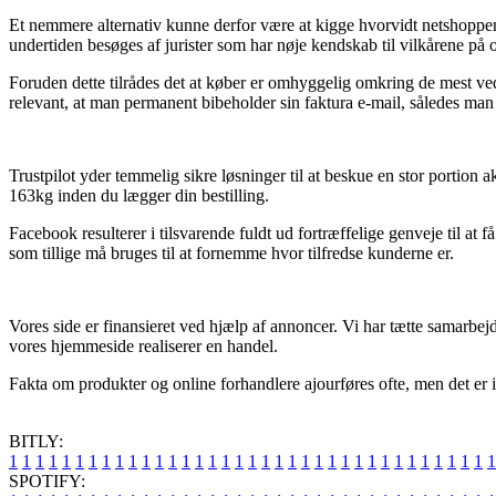
Et nemmere alternativ kunne derfor være at kigge hvorvidt netshoppen
undertiden besøges af jurister som har nøje kendskab til vilkårene på
Foruden dette tilrådes det at køber er omhyggelig omkring de mest v
relevant, at man permanent bibeholder sin faktura e-mail, således man
Trustpilot yder temmelig sikre løsninger til at beskue en stor portion 
163kg inden du lægger din bestilling.
Facebook resulterer i tilsvarende fuldt ud fortræffelige genveje til at
som tillige må bruges til at fornemme hvor tilfredse kunderne er.
Vores side er finansieret ved hjælp af annoncer. Vi har tætte samarbejde
vores hjemmeside realiserer en handel.
Fakta om produkter og online forhandlere ajourføres ofte, men det er i
BITLY:
1
1
1
1
1
1
1
1
1
1
1
1
1
1
1
1
1
1
1
1
1
1
1
1
1
1
1
1
1
1
1
1
1
1
1
1
1
SPOTIFY: