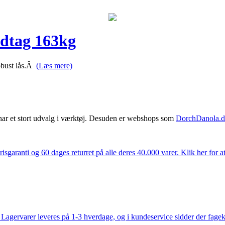
ndtag 163kg
obust lås.Â
(Læs mere)
har et stort udvalg i værktøj. Desuden er webshops som
DorchDanola.
isgaranti og 60 dages returret på alle deres 40.000 varer. Klik her for a
gervarer leveres på 1-3 hverdage, og i kundeservice sidder der fageksper