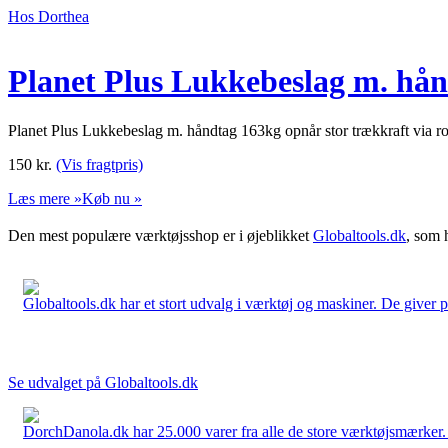
Hos Dorthea
Planet Plus Lukkebeslag m. hå
Planet Plus Lukkebeslag m. håndtag 163kg opnår stor trækkraft via r
150
kr.
(Vis fragtpris)
Læs mere »
Køb nu »
Den mest populære værktøjsshop er i øjeblikket
Globaltools.dk
, som 
Globaltools.dk har et stort udvalg i værktøj og maskiner. De giver pr
Se udvalget på Globaltools.dk
DorchDanola.dk har 25.000 varer fra alle de store værktøjsmærker. La