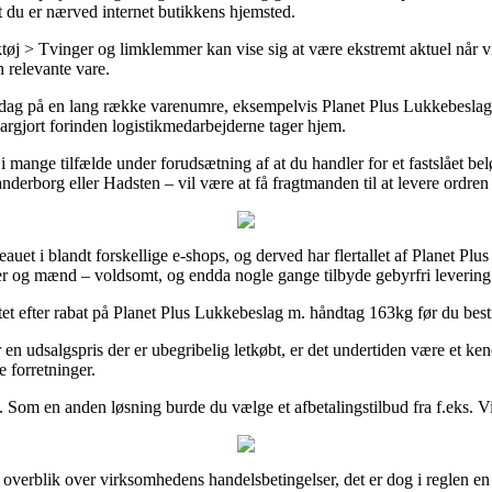
at du er nærved internet butikkens hjemsted.
> Tvinger og limklemmer kan vise sig at være ekstremt aktuel når vi st
 relevante vare.
rdag på en lang række varenumre, eksempelvis Planet Plus Lukkebeslag 
klargjort forinden logistikmedarbejderne tager hjem.
i mange tilfælde under forudsætning af at du handler for et fastslået b
nderborg eller Hadsten – vil være at få fragtmanden til at levere ordren t
eauet i blandt forskellige e-shops, og derved har flertallet af Planet P
der og mænd – voldsomt, og endda nogle gange tilbyde gebyrfri levering
tet efter rabat på Planet Plus Lukkebeslag m. håndtag 163kg før du bestill
en udsalgspris der er ubegribelig letkøbt, er det undertiden være et ke
e forretninger.
om en anden løsning burde du vælge et afbetalingstilbud fra f.eks. ViaBi
få overblik over virksomhedens handelsbetingelser, det er dog i reglen 