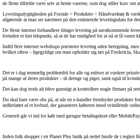
de fleste tilfælde være selv at hente varerne, som dog stiller krav om 
Leveringsdygtigheden på Forside > Produkter > Håndværktøj & værktøj 
afgørende at man ser nærmere på den estimerede leveringsdato for den
De fleste internet forhandlere tilsiger levering på næstkommende hve
forinden et fast tidspunkt, så at de har mulighed for at nå at få varen 
Indtil flere internet webshops præsterer levering uden beregning, men 
hvilket oftest – ligegyldigt om man opholder sig tæt på Fredericia, Ska
Det er i dag temmelig problemfrit for alle og enhver at vurdere prisniv
på mange af deres produkter – til drenge og piger, samt også til kvin
Det kan dog trods alt blive gunstigt at kontrollere nogle firmaer på net
Du skal bare være obs på, at når en e-handler frembyder produkter for 
indbefattet af et lovbud, der garanterer køberen imod svindlende onlin
Generelt går vi ind for køb med gængse betalingskort eller MobilePay. S
Inden folk shopper i en Planet Plus butik på nettet burde de i reglen 