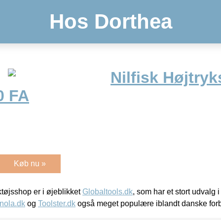
Hos Dorthea
Nilfisk Højtry
0 FA
Køb nu »
øjsshop er i øjeblikket
Globaltools.dk
, som har et stort udvalg
nola.dk
og
Toolster.dk
også meget populære iblandt danske for