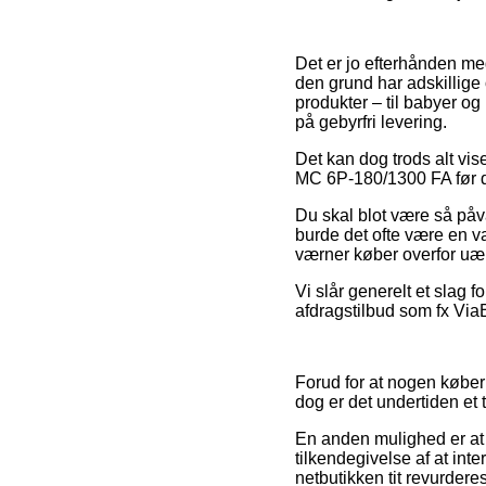
Det er jo efterhånden meg
den grund har adskillige 
produkter – til babyer o
på gebyrfri levering.
Det kan dog trods alt vise
MC 6P-180/1300 FA før du
Du skal blot være så påva
burde det ofte være en va
værner køber overfor uær
Vi slår generelt et slag 
afdragstilbud som fx ViaB
Forud for at nogen køber 
dog er det undertiden et
En anden mulighed er at 
tilkendegivelse af at int
netbutikken tit revurder