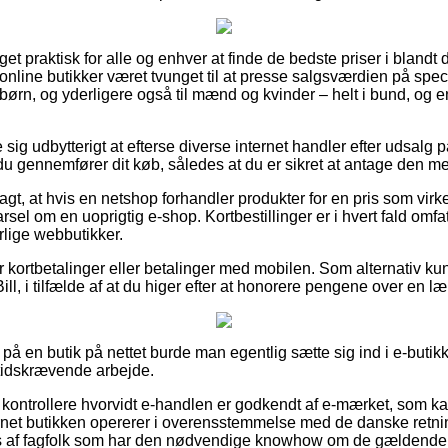
et praktisk for alle og enhver at finde de bedste priser i blandt 
online butikker været tvunget til at presse salgsværdien på speci
g børn, og yderligere også til mænd og kvinder – helt i bund, o
 sig udbytterigt at efterse diverse internet handler efter udsalg 
 gennemfører dit køb, således at du er sikret at antage den mest
gt, at hvis en netshop forhandler produkter for en pris som virk
rsel om en uoprigtig e-shop. Kortbestillinger er i hvert fald omfa
lige webbutikker.
for kortbetalinger eller betalinger med mobilen. Som alternativ 
ill, i tilfælde af at du higer efter at honorere pengene over en l
på en butik på nettet burde man egentlig sætte sig ind i e-buti
 tidskrævende arbejde.
kontrollere hvorvidt e-handlen er godkendt af e-mærket, som k
ernet butikken opererer i overensstemmelse med de danske retnin
es af fagfolk som har den nødvendige knowhow om de gældende r