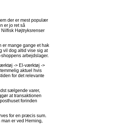
dem der er mest populær
 er jo ret så
Nilfisk Højtryksrenser
ngen er mange gange et hak
vil dog altid vise sig at
e-shoppens arbejdslager.
rktøj -> El-værktøj ->
s temmelig aktuel hvis
tiden for det relevante
edst sælgende varer,
gør at transaktionen
 posthuset forinden
erves for en præcis sum.
m man er ved Herning,