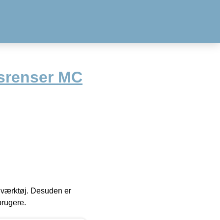
ksrenser MC
 i værktøj. Desuden er
brugere.