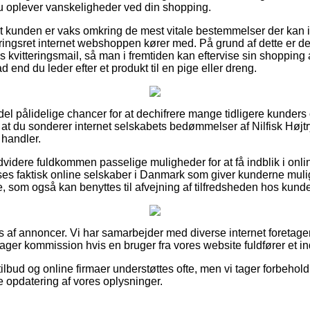
 du oplever vanskeligheder ved din shopping.
 at kunden er vaks omkring de mest vitale bestemmelser der kan 
ingsret internet webshoppen kører med. På grund af dette er de
kvitteringsmail, så man i fremtiden kan eftervise sin shopping a
nd du leder efter et produkt til en pige eller dreng.
 del pålidelige chancer for at dechifrere mange tidligere kunders
for, at du sonderer internet selskabets bedømmelser af Nilfisk Hø
 handler.
dvidere fuldkommen passelige muligheder for at få indblik i onli
s faktisk online selskaber i Danmark som giver kunderne mulighe
, som også kan benyttes til afvejning af tilfredsheden hos kund
s af annoncer. Vi har samarbejder med diverse internet foretage
ager kommission hvis en bruger fra vores website fuldfører et i
lbud og online firmaer understøttes ofte, men vi tager forbehold 
e opdatering af vores oplysninger.