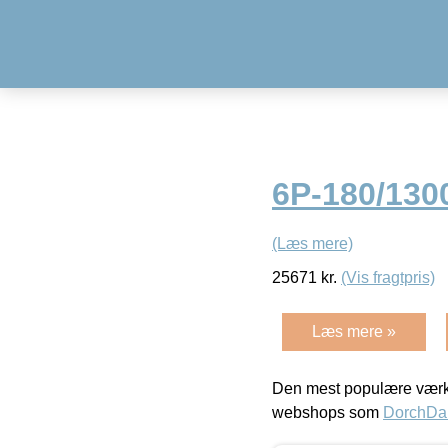
6P-180/130
(Læs mere)
25671
kr.
(Vis fragtpris)
Læs mere »
Den mest populære værkt
webshops som
DorchDa