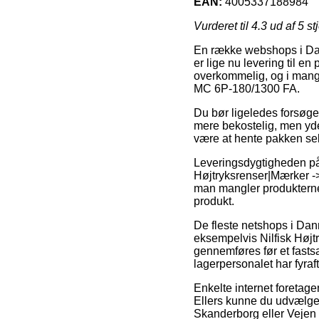
EAN:
4005337188984
Vurderet til
4.3
ud af 5 st
En række webshops i Dan
er lige nu levering til e
overkommelig, og i mange
MC 6P-180/1300 FA.
Du bør ligeledes forsøge 
mere bekostelig, men yder
være at hente pakken sel
Leveringsdygtigheden på 
Højtryksrenser|Mærker -> 
man mangler produkterne n
produkt.
De fleste netshops i Dan
eksempelvis Nilfisk Høj
gennemføres før et fastsa
lagerpersonalet har fyraf
Enkelte internet foretage
Ellers kunne du udvælge 
Skanderborg eller Vejen –