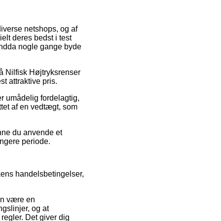
diverse netshops, og af
elt deres bedst i test
g endda nogle gange byde
på Nilfisk Højtryksrenser
 attraktive pris.
er umådelig fordelagtig,
ttet af en vedtægt, som
kunne du anvende et
ængere periode.
kkens handelsbetingelser,
an være en
gslinjer, og at
egler. Det giver dig