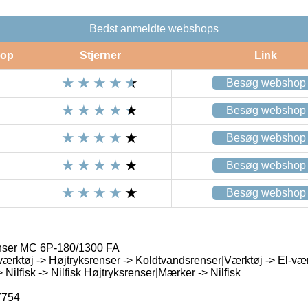
Bedst anmeldte webshops
op
Stjerner
Link
Besøg webshop
Besøg webshop
Besøg webshop
Besøg webshop
Besøg webshop
enser MC 6P-180/1300 FA
værktøj -> Højtryksrenser -> Koldtvandsrenser|Værktøj -> El-vær
Nilfisk -> Nilfisk Højtryksrenser|Mærker -> Nilfisk
7754