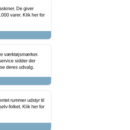
askiner. De giver
000 varer. Klik her for
ore værktøjsmærker.
ervice sidder der
t se deres udvalg.
entet rummer udstyr til
lv-folket. Klik her for