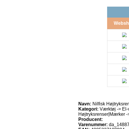
Websh
Navn:
Nilfisk Højtryksr
Kategori:
Værktøj -> El-
Højtryksrenser|Mærker -> 
Producent:
Varenummer:
da_1488