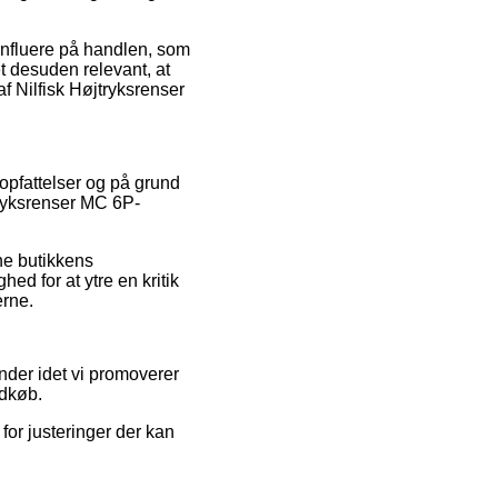
influere på handlen, som
t desuden relevant, at
f Nilfisk Højtryksrenser
 opfattelser og på grund
jtryksrenser MC 6P-
ne butikkens
d for at ytre en kritik
erne.
nder idet vi promoverer
ndkøb.
for justeringer der kan