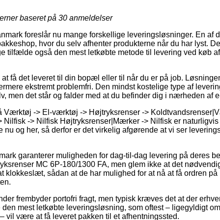
jerner baseret på
30
anmeldelser
mark foreslår nu mange forskellige leveringsløsninger. En af 
n pakkeshop, hvor du selv afhenter produkterne når du har lyst. Den
 tilfælde også den mest letkøbte metode til levering ved køb af 
at få det leveret til din bopæl eller til når du er på job. Løsni
mere ekstremt problemfri. Den mindst kostelige type af levering 
v, men det står og falder med at du befinder dig i nærheden af 
Værktøj -> El-værktøj -> Højtryksrenser -> Koldtvandsrenser|Væ
Nilfisk -> Nilfisk Højtryksrenser|Mærker -> Nilfisk er naturligvi
u og her, så derfor er det virkelig afgørende at vi ser leverings
mark garanterer muligheden for dag-til-dag levering på deres b
tryksrenser MC 6P-180/1300 FA, men glem ikke at det nødvendig
t klokkeslæt, sådan at de har mulighed for at nå at få ordren på
ten.
nder frembyder portofri fragt, men typisk kræves det at der erhv
den mest letkøbte leveringsløsning, som oftest – ligegyldigt o
 vil være at få leveret pakken til et afhentningssted.