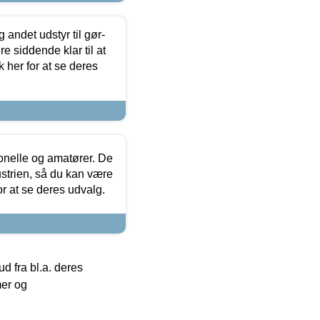
 andet udstyr til gør-
 siddende klar til at
 her for at se deres
ionelle og amatører. De
strien, så du kan være
or at se deres udvalg.
 fra bl.a. deres
mer og