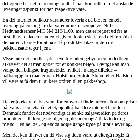
det øjemed er det ret meningsfuldt at man kontrollerer det anslåede
leveringstidspunkt for den respektive vare.
En del internet butikker garanterer levering på blot en enkelt
hverdag på en lang række varenumre, eksempelvis Nilfisk
Hedtvandsrenser MH 5M-210/1100, men det er regnet ud fra at
bestillingen placeres inden et givent klokkeslæt, med det formål at
de har en chance for at nå at få produktet fikset inden de
pakkeansatte tager hjem.
Visse internet handler yder levering uden gebyr, men undertiden
afkræver det at man køber for et konkret beløb. I øvrigt kan man
vælge den billigste fragtmetode, hvilket i mange tilfælde –
uafhængig om man er nær Holstebro, Solrød Strand eller Hadsten –
vil være at få dem til at køre ordren til en pakkeshop.
Det er jo ekstremt bekvemt for enhver at finde information om priser
på tværs af outlets på nettet, og altså har flere internet handler i
Danmark fundet det nødvendigt at sænke salgsværdien på deres
produkter – til drenge og piger, og desuden også til kvinder og
mænd – en hel del, og endda nogle gange byde på gratis levering.
Men det kan til hver en tid vise sig tiden værd at eftergå nogle få