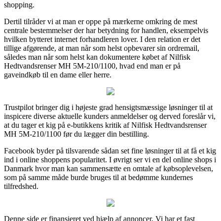
shopping.
Dertil tilråder vi at man er oppe på mærkerne omkring de mest
centrale bestemmelser der har betydning for handlen, eksempelvis
hvilken bytteret internet forhandleren lover. I den relation er det
tillige afgørende, at man når som helst opbevarer sin ordremail,
således man når som helst kan dokumentere købet af Nilfisk
Hedtvandsrenser MH 5M-210/1100, hvad end man er på
gaveindkøb til en dame eller herre.
Trustpilot bringer dig i højeste grad hensigtsmæssige løsninger til at
inspicere diverse aktuelle kunders anmeldelser og derved foreslår vi,
at du tager et kig på e-butikkens kritik af Nilfisk Hedtvandsrenser
MH 5M-210/1100 før du lægger din bestilling.
Facebook byder på tilsvarende sådan set fine løsninger til at få et kig
ind i online shoppens popularitet. I øvrigt ser vi en del online shops i
Danmark hvor man kan sammensætte en omtale af købsoplevelsen,
som på samme måde burde bruges til at bedømme kundernes
tilfredshed.
Denne side er finansieret ved hjælp af annoncer. Vi har et fast