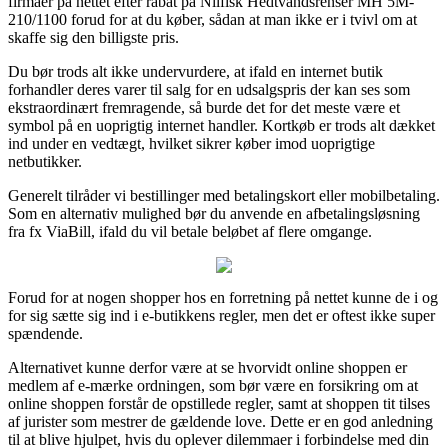
firmaer på nettet efter rabat på Nilfisk Hedtvandsrenser MH 5M-
210/1100 forud for at du køber, sådan at man ikke er i tvivl om at
skaffe sig den billigste pris.
Du bør trods alt ikke undervurdere, at ifald en internet butik
forhandler deres varer til salg for en udsalgspris der kan ses som
ekstraordinært fremragende, så burde det for det meste være et
symbol på en uoprigtig internet handler. Kortkøb er trods alt dækket
ind under en vedtægt, hvilket sikrer køber imod uoprigtige
netbutikker.
Generelt tilråder vi bestillinger med betalingskort eller mobilbetaling.
Som en alternativ mulighed bør du anvende en afbetalingsløsning
fra fx ViaBill, ifald du vil betale beløbet af flere omgange.
Forud for at nogen shopper hos en forretning på nettet kunne de i og
for sig sætte sig ind i e-butikkens regler, men det er oftest ikke super
spændende.
Alternativet kunne derfor være at se hvorvidt online shoppen er
medlem af e-mærke ordningen, som bør være en forsikring om at
online shoppen forstår de opstillede regler, samt at shoppen tit tilses
af jurister som mestrer de gældende love. Dette er en god anledning
til at blive hjulpet, hvis du oplever dilemmaer i forbindelse med din