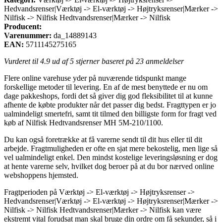
Hedvandsrenser|Værktøj -> El-værktøj -> Højtryksrenser|Mærker ->
Nilfisk -> Nilfisk Hedtvandsrenser|Mærker -> Nilfisk
Producent:
Varenummer:
da_14889143
EAN:
5711145275165
Vurderet til
4.9
ud af 5 stjerner baseret på
23
anmeldelser
Flere online varehuse yder på nuværende tidspunkt mange
forskellige metoder til levering. En af de mest benyttede er nu om
dage pakkeshops, fordi det så giver dig god fleksibilitet til at kunne
afhente de købte produkter når det passer dig bedst. Fragttypen er jo
ualmindeligt smertefri, samt tit tilmed den billigste form for fragt ved
køb af Nilfisk Hedtvandsrenser MH 5M-210/1100.
Du kan også foretrække at få varerne sendt til dit hus eller til dit
arbejde. Fragtmuligheden er ofte en sjat mere bekostelig, men lige så
vel ualmindeligt enkel. Den mindst kostelige leveringsløsning er dog
at hente varerne selv, hvilket dog beroer på at du bor nærved online
webshoppens hjemsted.
Fragtperioden på Værktøj -> El-værktøj -> Højtryksrenser ->
Hedvandsrenser|Værktøj -> El-værktøj -> Højtryksrenser|Mærker ->
Nilfisk -> Nilfisk Hedtvandsrenser|Mærker -> Nilfisk kan være
ekstremt vital forudsat man skal bruge din ordre om få sekunder, så i