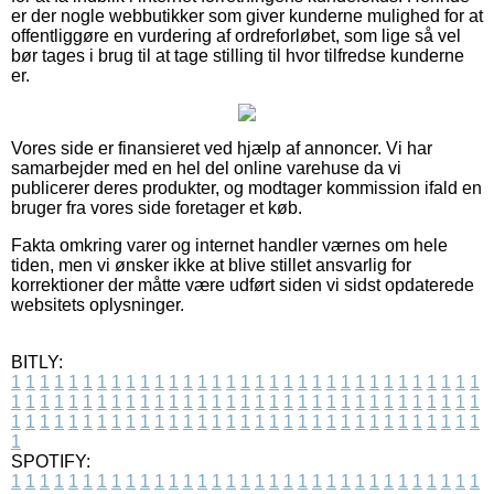
er der nogle webbutikker som giver kunderne mulighed for at
offentliggøre en vurdering af ordreforløbet, som lige så vel
bør tages i brug til at tage stilling til hvor tilfredse kunderne
er.
Vores side er finansieret ved hjælp af annoncer. Vi har
samarbejder med en hel del online varehuse da vi
publicerer deres produkter, og modtager kommission ifald en
bruger fra vores side foretager et køb.
Fakta omkring varer og internet handler værnes om hele
tiden, men vi ønsker ikke at blive stillet ansvarlig for
korrektioner der måtte være udført siden vi sidst opdaterede
websitets oplysninger.
BITLY:
1
1
1
1
1
1
1
1
1
1
1
1
1
1
1
1
1
1
1
1
1
1
1
1
1
1
1
1
1
1
1
1
1
1
1
1
1
1
1
1
1
1
1
1
1
1
1
1
1
1
1
1
1
1
1
1
1
1
1
1
1
1
1
1
1
1
1
1
1
1
1
1
1
1
1
1
1
1
1
1
1
1
1
1
1
1
1
1
1
1
1
1
1
1
1
1
1
1
1
1
SPOTIFY:
1
1
1
1
1
1
1
1
1
1
1
1
1
1
1
1
1
1
1
1
1
1
1
1
1
1
1
1
1
1
1
1
1