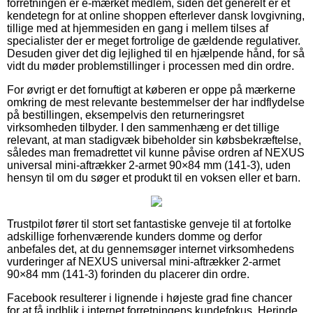
forretningen er e-mærket medlem, siden det generelt er et
kendetegn for at online shoppen efterlever dansk lovgivning,
tillige med at hjemmesiden en gang i mellem tilses af
specialister der er meget fortrolige de gældende regulativer.
Desuden giver det dig lejlighed til en hjælpende hånd, for så
vidt du møder problemstillinger i processen med din ordre.
For øvrigt er det fornuftigt at køberen er oppe på mærkerne
omkring de mest relevante bestemmelser der har indflydelse
på bestillingen, eksempelvis den returneringsret
virksomheden tilbyder. I den sammenhæng er det tillige
relevant, at man stadigvæk bibeholder sin købsbekræftelse,
således man fremadrettet vil kunne påvise ordren af NEXUS
universal mini-aftrækker 2-armet 90×84 mm (141-3), uden
hensyn til om du søger et produkt til en voksen eller et barn.
Trustpilot fører til stort set fantastiske genveje til at fortolke
adskillige forhenværende kunders domme og derfor
anbefales det, at du gennemsøger internet virksomhedens
vurderinger af NEXUS universal mini-aftrækker 2-armet
90×84 mm (141-3) forinden du placerer din ordre.
Facebook resulterer i lignende i højeste grad fine chancer
for at få indblik i internet forretningens kundefokus. Herinde