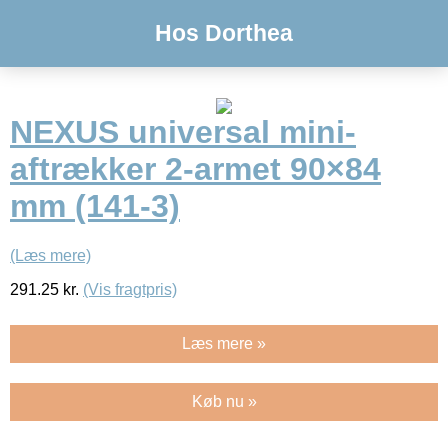
Hos Dorthea
NEXUS universal mini-
aftrækker 2-armet 90×84
mm (141-3)
(Læs mere)
291.25
kr.
(Vis fragtpris)
Læs mere »
Køb nu »