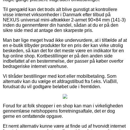
Til gengæld kan det trods alt blive gunstigt at kontrollere
visse internet virksomheder i Danmark efter tilbud på
NEXUS universal mini-aftrækker 2-armet 90×84 mm (141-3)
inden du gennemfører din handel, sådan at du er på den
sikre side med at antage den skarpeste pris.
Man bør lige meget hvad ikke undervurdere, at i tilfælde af at
en e-butik tilbyder produkter for en pris der kan virke utrolig
beskeden, så kan det for det meste være en indikator for en
fup online shop. Kortbestillinger er på den anden side
indbefattet af en bestemmelse, der passer på køber overfor
bedrageriske internet varehuse.
Vi tilråder bestillinger med kort eller mobilbetaling. Som
alternativ kan du vælge et afdragstilbud fra f.eks. ViaBill,
forudsat du vil godtgøre beløbet ude i fremtiden.
Forud for at folk shopper i en shop kan man i virkeligheden
gennemlæse netshoppens forretningsaftale, det er dog
gerne en omfattende opgave.
Et nemt alternativ kunne være at finde ud af hvorvidt internet