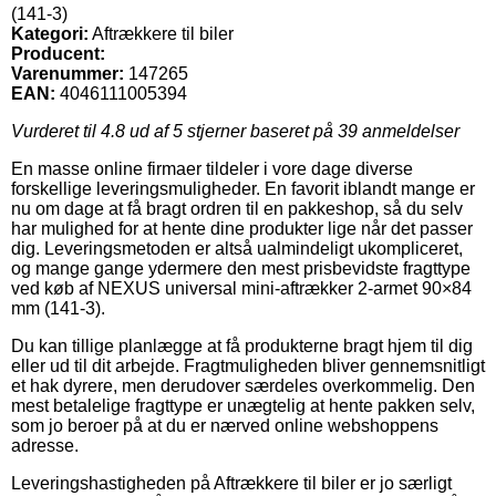
(141-3)
Kategori:
Aftrækkere til biler
Producent:
Varenummer:
147265
EAN:
4046111005394
Vurderet til
4.8
ud af 5 stjerner baseret på
39
anmeldelser
En masse online firmaer tildeler i vore dage diverse
forskellige leveringsmuligheder. En favorit iblandt mange er
nu om dage at få bragt ordren til en pakkeshop, så du selv
har mulighed for at hente dine produkter lige når det passer
dig. Leveringsmetoden er altså ualmindeligt ukompliceret,
og mange gange ydermere den mest prisbevidste fragttype
ved køb af NEXUS universal mini-aftrækker 2-armet 90×84
mm (141-3).
Du kan tillige planlægge at få produkterne bragt hjem til dig
eller ud til dit arbejde. Fragtmuligheden bliver gennemsnitligt
et hak dyrere, men derudover særdeles overkommelig. Den
mest betalelige fragttype er unægtelig at hente pakken selv,
som jo beroer på at du er nærved online webshoppens
adresse.
Leveringshastigheden på Aftrækkere til biler er jo særligt