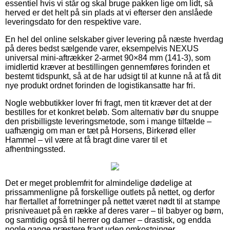
essentiel hvis vi står og skal bruge pakken lige om lidt, så
herved er det helt på sin plads at vi efterser den anslåede
leveringsdato for den respektive vare.
En hel del online selskaber giver levering på næste hverdag
på deres bedst sælgende varer, eksempelvis NEXUS
universal mini-aftrækker 2-armet 90×84 mm (141-3), som
imidlertid kræver at bestillingen gennemføres forinden et
bestemt tidspunkt, så at de har udsigt til at kunne nå at få dit
nye produkt ordnet forinden de logistikansatte har fri.
Nogle webbutikker lover fri fragt, men tit kræver det at der
bestilles for et konkret beløb. Som alternativ bør du snuppe
den prisbilligste leveringsmetode, som i mange tilfælde –
uafhængig om man er tæt på Horsens, Birkerød eller
Hammel – vil være at få bragt dine varer til et
afhentningssted.
Det er meget problemfrit for almindelige dødelige at
prissammenligne på forskellige outlets på nettet, og derfor
har flertallet af forretninger på nettet været nødt til at stampe
prisniveauet på en række af deres varer – til babyer og børn,
og samtidig også til herrer og damer – drastisk, og endda
nogle gange præstere fragt uden omkostninger.