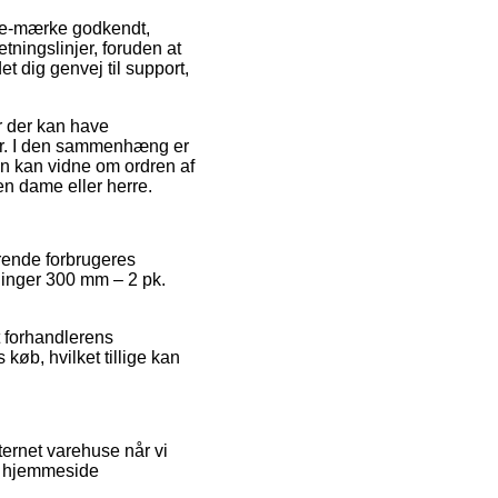
r e-mærke godkendt,
ningslinjer, foruden at
et dig genvej til support,
r der kan have
ger. I den sammenhæng er
en kan vidne om ordren af
n dame eller herre.
ærende forbrugeres
klinger 300 mm – 2 pk.
t forhandlerens
køb, hvilket tillige kan
ernet varehuse når vi
es hjemmeside