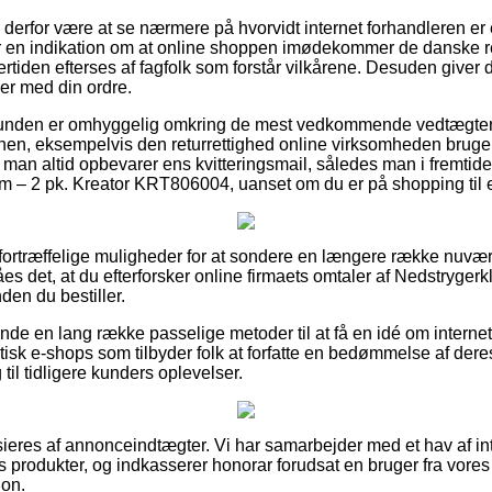
e derfor være at se nærmere på hvorvidt internet forhandleren e
er en indikation om at online shoppen imødekommer de danske ret
ertiden efterses af fagfolk som forstår vilkårene. Desuden giver d
er med din ordre.
t kunden er omhyggelig omkring de mest vedkommende vedtægte
ionen, eksempelvis den returrettighed online virksomheden bru
t man altid opbevarer ens kvitteringsmail, således man i fremtid
 – 2 pk. Kreator KRT806004, uanset om du er på shopping til e
ig fortræffelige muligheder for at sondere en længere række nuv
es det, at du efterforsker online firmaets omtaler af Nedstryger
en du bestiller.
de en lang række passelige metoder til at få en idé om interne
tisk e-shops som tilbyder folk at forfatte en bedømmelse af deres 
ng til tidligere kunders oplevelser.
eres af annonceindtægter. Vi har samarbejder med et hav af int
es produkter, og indkasserer honorar forudsat en bruger fra vor
ion.