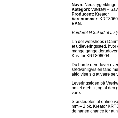
Navn:
Nedstrygerklinge
Kategori:
Værktøj – Sav
Producent:
Kreator
Varenummer:
KRT8060
EAN:
Vurderet til
3.9
ud af 5 st
En del webshops i Danmark
et udleveringssted, hvor 
mange gange derudover d
Kreator KRT806004.
Du burde derudover overve
sædvanligvis en tand mer
altid vise sig at være se
Leveringstiden på Værktøj
om et øjeblik, og af den 
vare.
Størstedelen af online va
mm – 2 pk. Kreator KRT806
de har en chance for at nå