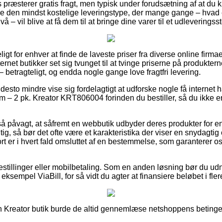
ræsterer gratis fragt, men typisk under forudsætning af at du k
den mindst kostelige leveringstype, der mange gange – hvad 
å – vil blive at få dem til at bringe dine varer til et udleveringss
igt for enhver at finde de laveste priser fra diverse online firma
ternet butikker set sig tvunget til at tvinge priserne på produktern
 – betragteligt, og endda nogle gange love fragtfri levering.
desto mindre vise sig fordelagtigt at udforske nogle få internet h
 – 2 pk. Kreator KRT806004 forinden du bestiller, så du ikke er 
å påvagt, at såfremt en webbutik udbyder deres produkter for e
gtig, så bør det ofte være et karakteristika der viser en snydagt
 er i hvert fald omsluttet af en bestemmelse, som garanterer o
bestillinger eller mobilbetaling. Som en anden løsning bør du ud
 eksempel ViaBill, for så vidt du agter at finansiere beløbet i fler
 Kreator butik burde de altid gennemlæse netshoppens betingel