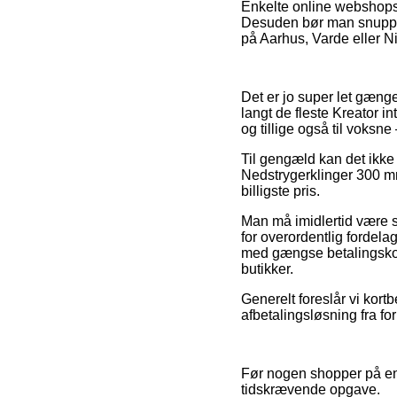
Enkelte online webshops p
Desuden bør man snuppe 
på Aarhus, Varde eller Niv
Det er jo super let gængel
langt de fleste Kreator in
og tillige også til voksne
Til gengæld kan det ikke 
Nedstrygerklinger 300 mm
billigste pris.
Man må imidlertid være s
for overordentlig fordela
med gængse betalingskort
butikker.
Generelt foreslår vi kort
afbetalingsløsning fra for
Før nogen shopper på en
tidskrævende opgave.