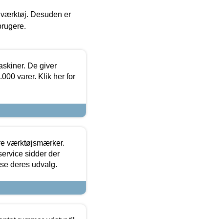
 i værktøj. Desuden er
brugere.
askiner. De giver
000 varer. Klik her for
ore værktøjsmærker.
ervice sidder der
t se deres udvalg.