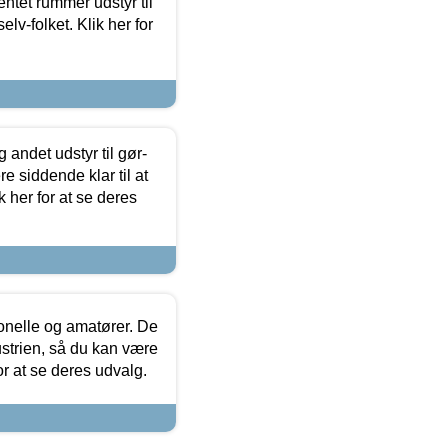
entet rummer udstyr til
lv-folket. Klik her for
 andet udstyr til gør-
 siddende klar til at
 her for at se deres
ionelle og amatører. De
strien, så du kan være
or at se deres udvalg.