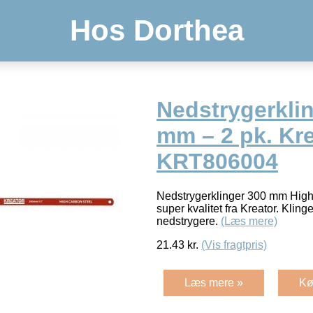
Hos Dorthea
Nedstrygerkli
mm – 2 pk. Kr
KRT806004
Nedstrygerklinger 300 mm High c
super kvalitet fra Kreator. Klinge
nedstrygere.
(Læs mere)
21.43
kr.
(Vis fragtpris)
Læs mere »
Kø