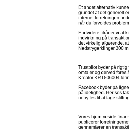
Et andet alternativ kunn
grundet at det generelt 
internet forretningen und
når du forvoldes problem
Endvidere tilråder vi a
indvirkning på transakt
det virkelig afgørende, a
Nedstrygerklinger 300 mm
Trustpilot byder på rigt
omtaler og derved foreslå
Kreator KRT806004 forind
Facebook byder på lignen
pålidelighed. Her ses fak
udnyttes til at tage stilli
Vores hjemmeside finansi
publicerer forretningern
gennemfører en transakt