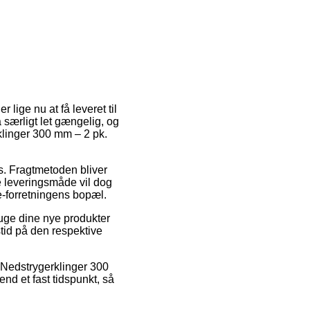
lige nu at få leveret til
 særligt let gængelig, og
linger 300 mm – 2 pk.
ds. Fragtmetoden bliver
e leveringsmåde vil dog
e-forretningens bopæl.
ruge dine nye produkter
stid på den respektive
s Nedstrygerklinger 300
nd et fast tidspunkt, så