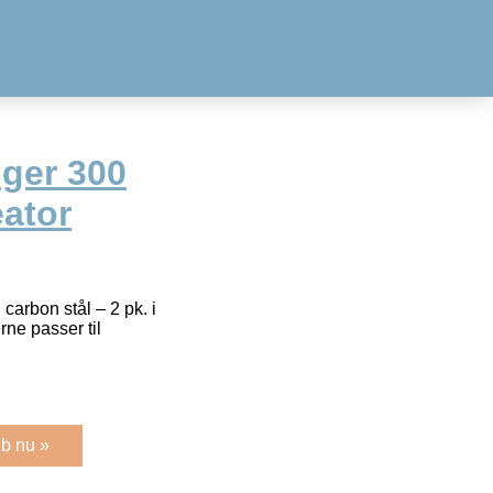
nger 300
eator
arbon stål – 2 pk. i
rne passer til
b nu »