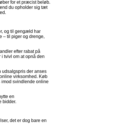
øber for et præcist beløb.
end du opholder sig tæt
ted.
er, og til gengæld har
e – til piger og drenge,
andler efter rabat på
i tvivl om at opnå den
n udsalgspris der anses
ig online virksomhed. Køb
s imod svindlende online
nytte en
e bidder.
ser, det er dog bare en