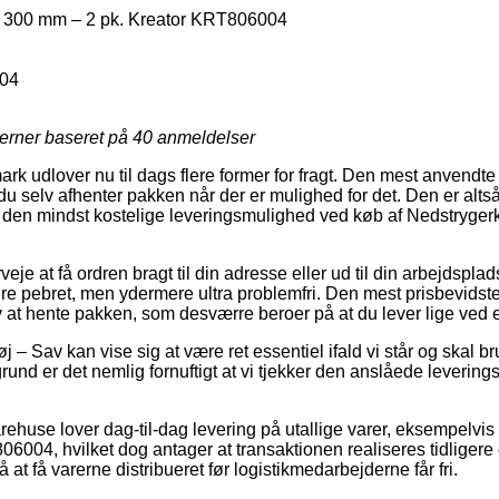
r 300 mm – 2 pk. Kreator KRT806004
04
jerner baseret på
40
anmeldelser
 udlover nu til dags flere former for fragt. Den mest anvendte er 
du selv afhenter pakken når der er mulighed for det. Den er altså
en mindst kostelige leveringsmulighed ved køb af Nedstrygerk
je at få ordren bragt til din adresse eller ud til din arbejdspla
e pebret, men ydermere ultra problemfri. Den mest prisbevidst
lv at hente pakken, som desværre beroer på at du lever lige ved 
 – Sav kan vise sig at være ret essentiel ifald vi står og skal b
grund er det nemlig fornuftigt at vi tjekker den anslåede levering
rehuse lover dag-til-dag levering på utallige varer, eksempelvi
004, hvilket dog antager at transaktionen realiseres tidligere e
 at få varerne distribueret før logistikmedarbejderne får fri.