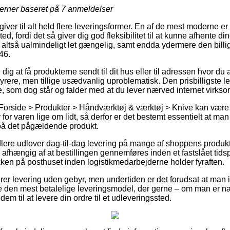
jerner baseret på
7
anmeldelser
giver til alt held flere leveringsformer. En af de mest moderne er f
sted, fordi det så giver dig god fleksibilitet til at kunne afhente 
 altså ualmindeligt let gængelig, samt endda ydermere den billi
46.
ig at få produkterne sendt til dit hus eller til adressen hvor du 
dyrere, men tillige usædvanlig uproblematisk. Den prisbilligste 
rne, som dog står og falder med at du lever nærved internet virk
Forside > Produkter > Håndværktøj & værktøj > Knive kan være 
v for varen lige om lidt, så derfor er det bestemt essentielt at m
 på det pågældende produkt.
ndlere udlover dag-til-dag levering på mange af shoppens produ
r afhængig af at bestillingen gennemføres inden et fastslået tids
akken på posthuset inden logistikmedarbejderne holder fyraften.
rer levering uden gebyr, men undertiden er det forudsat at man i
ge den mest betalelige leveringsmodel, der gerne – om man er n
dem til at levere din ordre til et udleveringssted.