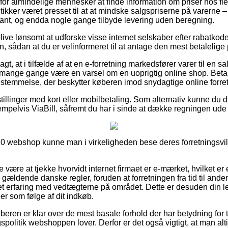
for almindelige mennesker at finde information om priser hos fler
utikker været presset til at at mindske salgspriserne på varerne – 
nt, og endda nogle gange tilbyde levering uden beregning.
ive lønsomt at udforske visse internet selskaber efter rabatkod
n, sådan at du er velinformeret til at antage den mest betalelige 
, at i tilfælde af at en e-forretning markedsfører varer til en sa
et mange gange være en varsel om en uoprigtig online shop. Betal
bestemmelse, der beskytter køberen imod snydagtige online forret
tillinger med kort eller mobilbetaling. Som alternativ kunne du d
pelvis ViaBill, såfremt du har i sinde at dække regningen ude 
n 0 webshop kunne man i virkeligheden bese deres forretningsvilkå
 være at tjekke hvorvidt internet firmaet er e-mærket, hvilket er 
ældende danske regler, foruden at forretningen fra tid til anden
 erfaring med vedtægterne på området. Dette er desuden din lejl
ger som følge af dit indkøb.
beren er klar over de mest basale forhold der har betydning for 
olitik webshoppen lover. Derfor er det også vigtigt, at man alti