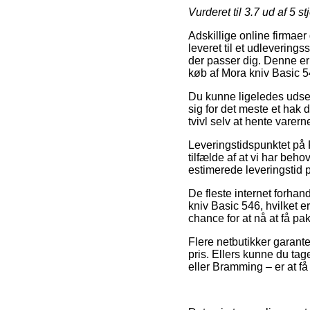
Vurderet til
3.7
ud af 5 st
Adskillige online firmaer 
leveret til et udleverings
der passer dig. Denne er
køb af Mora kniv Basic 5
Du kunne ligeledes udse d
sig for det meste et hak 
tvivl selv at hente vare
Leveringstidspunktet på 
tilfælde af at vi har beho
estimerede leveringstid
De fleste internet forha
kniv Basic 546, hvilket e
chance for at nå at få p
Flere netbutikker garante
pris. Ellers kunne du ta
eller Bramming – er at få 