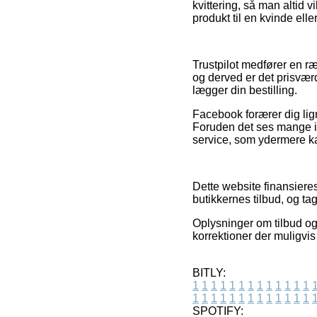
kvittering, så man altid 
produkt til en kvinde ell
Trustpilot medfører en r
og derved er det prisværd
lægger din bestilling.
Facebook forærer dig lig
Foruden det ses mange in
service, som ydermere kan
Dette website finansiere
butikkernes tilbud, og t
Oplysninger om tilbud og 
korrektioner der muligvi
BITLY:
1
1
1
1
1
1
1
1
1
1
1
1
1
1
1
1
1
1
1
1
1
1
1
1
1
1
SPOTIFY: