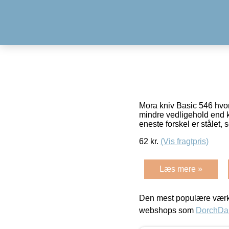
Mora kniv Basic 546 hvor 
mindre vedligehold end k
eneste forskel er stålet,
62
kr.
(Vis fragtpris)
Læs mere »
Den mest populære værkt
webshops som
DorchDa