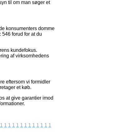
syn til om man søger et
erende konsumenters domme
 546 forud for at du
erens kundefokus.
uering af virksomhedens
e eftersom vi formidler
retager et køb.
os at give garantier imod
formationer.
1
1
1
1
1
1
1
1
1
1
1
1
1