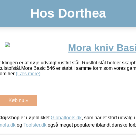
Hos Dorthea
Mora kniv Bas
klingen er af nøje udvalgt rustfrit stål. Rustfrit stål holder sk
ulstofstål.Mora Basic 546 er støbt i samme form som vores gam
 som her
(Læs mere)
Køb nu »
øjsshop er i øjeblikket
Globaltools.dk
, som har et stort udvalg
nola.dk
og
Toolster.dk
også meget populære iblandt danske for