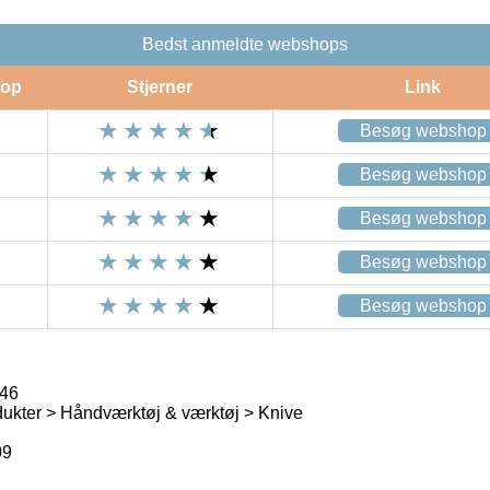
Bedst anmeldte webshops
op
Stjerner
Link
Besøg webshop
Besøg webshop
Besøg webshop
Besøg webshop
Besøg webshop
546
ukter > Håndværktøj & værktøj > Knive
09