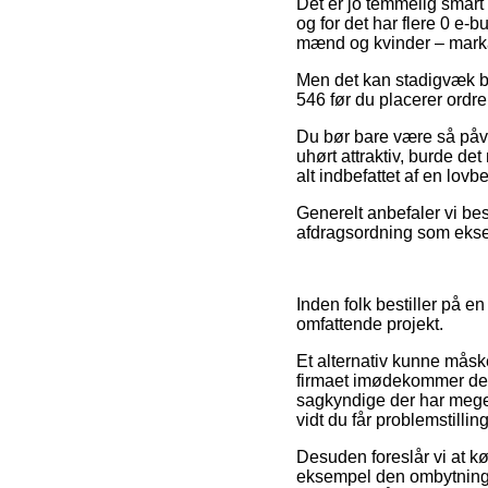
Det er jo temmelig smart 
og for det har flere 0 e-b
mænd og kvinder – marka
Men det kan stadigvæk bl
546 før du placerer ordre
Du bør bare være så påvagt
uhørt attraktiv, burde d
alt indbefattet af en lov
Generelt anbefaler vi bes
afdragsordning som eksem
Inden folk bestiller på e
omfattende projekt.
Et alternativ kunne måske
firmaet imødekommer de g
sagkyndige der har meget
vidt du får problemstillin
Desuden foreslår vi at kø
eksempel den ombytningsp