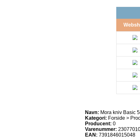
Websh
Navn:
Mora kniv Basic 
Kategori:
Forside > Prod
Producent:
0
Varenummer:
2307701
EAN:
7391846015048