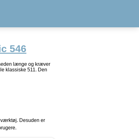
ic 546
arpheden længe og kræver
le klassiske 511. Den
 i værktøj. Desuden er
brugere.