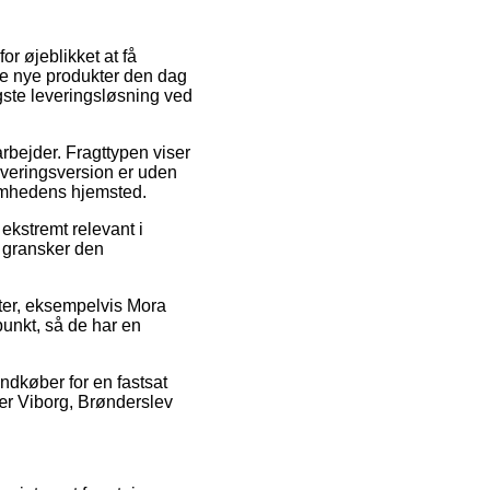
or øjeblikket at få
dine nye produkter den dag
gste leveringsløsning ved
arbejder. Fragttypen viser
leveringsversion er uden
somhedens hjemsted.
ekstremt relevant i
an gransker den
kter, eksempelvis Mora
punkt, så de har en
ndkøber for en fastsat
ær Viborg, Brønderslev