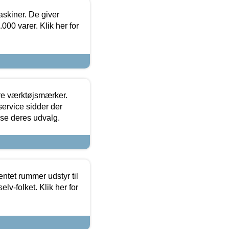
askiner. De giver
000 varer. Klik her for
ore værktøjsmærker.
ervice sidder der
t se deres udvalg.
entet rummer udstyr til
lv-folket. Klik her for