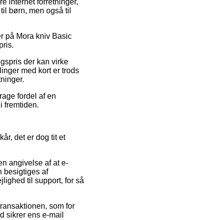
e internet forretninger,
til børn, men også til
er på Mora kniv Basic
pris.
lgspris der kan virke
inger med kort er trods
ninger.
rage fordel af en
i fremtiden.
r, det er dog tit et
en angivelse af at e-
 besigtiges af
ighed til support, for så
transaktionen, som for
d sikrer ens e-mail