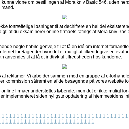
vil kunne vidne om bestillingen af Mora kniv Basic 546, uden hen
er mand.
ække fortræffelige løsninger til at dechifrere en hel del eksist
igt, at du eksaminerer online firmaets ratings af Mora kniv Basic
nende nogle habile genveje til at få en idé om internet forhandl
ternet foretagender hvor det er muligt at tilkendegive en eval
 anvendes til at få et indtryk af tilfredsheden hos kunderne.
s af reklamer. Vi arbejder sammen med en gruppe af e-forhandler
ager kommission såfremt en af de besøgende på vores website fo
online firmaer understøttes løbende, men det er ikke muligt for 
s er implementeret siden nyligste opdatering af hjemmesidens in
1
1
1
1
1
1
1
1
1
1
1
1
1
1
1
1
1
1
1
1
1
1
1
1
1
1
1
1
1
1
1
1
1
1
1
1
1
1
1
1
1
1
1
1
1
1
1
1
1
1
1
1
1
1
1
1
1
1
1
1
1