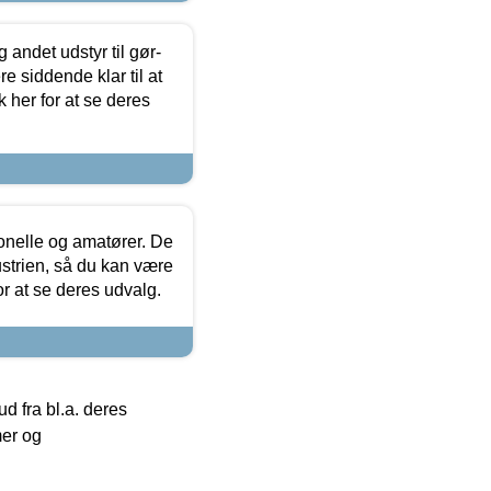
 andet udstyr til gør-
 siddende klar til at
 her for at se deres
ionelle og amatører. De
strien, så du kan være
or at se deres udvalg.
 fra bl.a. deres
mer og