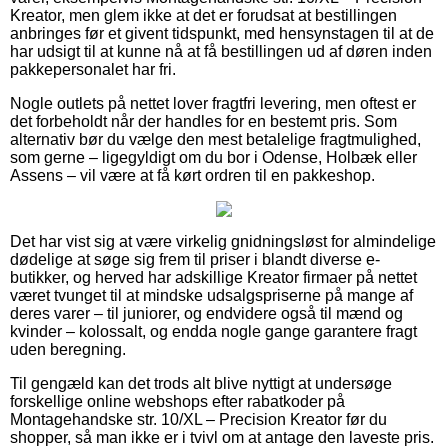
Kreator, men glem ikke at det er forudsat at bestillingen
anbringes før et givent tidspunkt, med hensynstagen til at de
har udsigt til at kunne nå at få bestillingen ud af døren inden
pakkepersonalet har fri.
Nogle outlets på nettet lover fragtfri levering, men oftest er
det forbeholdt når der handles for en bestemt pris. Som
alternativ bør du vælge den mest betalelige fragtmulighed,
som gerne – ligegyldigt om du bor i Odense, Holbæk eller
Assens – vil være at få kørt ordren til en pakkeshop.
Det har vist sig at være virkelig gnidningsløst for almindelige
dødelige at søge sig frem til priser i blandt diverse e-
butikker, og herved har adskillige Kreator firmaer på nettet
været tvunget til at mindske udsalgspriserne på mange af
deres varer – til juniorer, og endvidere også til mænd og
kvinder – kolossalt, og endda nogle gange garantere fragt
uden beregning.
Til gengæld kan det trods alt blive nyttigt at undersøge
forskellige online webshops efter rabatkoder på
Montagehandske str. 10/XL – Precision Kreator før du
shopper, så man ikke er i tvivl om at antage den laveste pris.