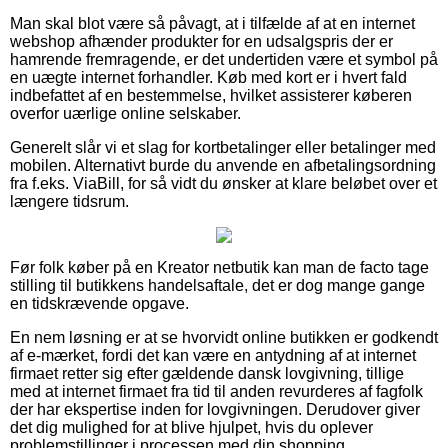
Man skal blot være så påvagt, at i tilfælde af at en internet
webshop afhænder produkter for en udsalgspris der er
hamrende fremragende, er det undertiden være et symbol på
en uægte internet forhandler. Køb med kort er i hvert fald
indbefattet af en bestemmelse, hvilket assisterer køberen
overfor uærlige online selskaber.
Generelt slår vi et slag for kortbetalinger eller betalinger med
mobilen. Alternativt burde du anvende en afbetalingsordning
fra f.eks. ViaBill, for så vidt du ønsker at klare beløbet over et
længere tidsrum.
Før folk køber på en Kreator netbutik kan man de facto tage
stilling til butikkens handelsaftale, det er dog mange gange
en tidskrævende opgave.
En nem løsning er at se hvorvidt online butikken er godkendt
af e-mærket, fordi det kan være en antydning af at internet
firmaet retter sig efter gældende dansk lovgivning, tillige
med at internet firmaet fra tid til anden revurderes af fagfolk
der har ekspertise inden for lovgivningen. Derudover giver
det dig mulighed for at blive hjulpet, hvis du oplever
problemstillinger i processen med din shopping.