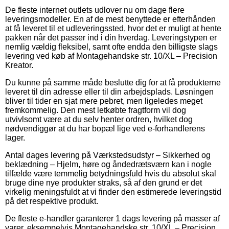
De fleste internet outlets udlover nu om dage flere
leveringsmodeller. En af de mest benyttede er efterhånden
at få leveret til et udleveringssted, hvor det er muligt at hente
pakken når det passer ind i din hverdag. Leveringstypen er
nemlig vældig fleksibel, samt ofte endda den billigste slags
levering ved køb af Montagehandske str. 10/XL – Precision
Kreator.
Du kunne på samme måde beslutte dig for at få produkterne
leveret til din adresse eller til din arbejdsplads. Løsningen
bliver til tider en sjat mere pebret, men ligeledes meget
fremkommelig. Den mest letkøbte fragtform vil dog
utvivlsomt være at du selv henter ordren, hvilket dog
nødvendiggør at du har bopæl lige ved e-forhandlerens
lager.
Antal dages levering på Værkstedsudstyr – Sikkerhed og
beklædning – Hjelm, høre og åndedrætsværn kan i nogle
tilfælde være temmelig betydningsfuld hvis du absolut skal
bruge dine nye produkter straks, så af den grund er det
virkelig meningsfuldt at vi finder den estimerede leveringstid
på det respektive produkt.
De fleste e-handler garanterer 1 dags levering på masser af
varer, eksempelvis Montagehandske str. 10/XL – Precision