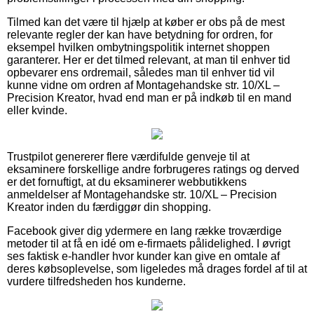
Tilmed kan det være til hjælp at køber er obs på de mest
relevante regler der kan have betydning for ordren, for
eksempel hvilken ombytningspolitik internet shoppen
garanterer. Her er det tilmed relevant, at man til enhver tid
opbevarer ens ordremail, således man til enhver tid vil
kunne vidne om ordren af Montagehandske str. 10/XL –
Precision Kreator, hvad end man er på indkøb til en mand
eller kvinde.
Trustpilot genererer flere værdifulde genveje til at
eksaminere forskellige andre forbrugeres ratings og derved
er det fornuftigt, at du eksaminerer webbutikkens
anmeldelser af Montagehandske str. 10/XL – Precision
Kreator inden du færdiggør din shopping.
Facebook giver dig ydermere en lang række troværdige
metoder til at få en idé om e-firmaets pålidelighed. I øvrigt
ses faktisk e-handler hvor kunder kan give en omtale af
deres købsoplevelse, som ligeledes må drages fordel af til at
vurdere tilfredsheden hos kunderne.