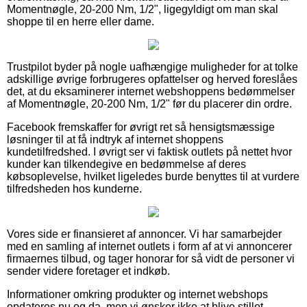
Momentnøgle, 20-200 Nm, 1/2", ligegyldigt om man skal
shoppe til en herre eller dame.
Trustpilot byder på nogle uafhængige muligheder for at tolke
adskillige øvrige forbrugeres opfattelser og herved foreslåes
det, at du eksaminerer internet webshoppens bedømmelser
af Momentnøgle, 20-200 Nm, 1/2" før du placerer din ordre.
Facebook fremskaffer for øvrigt ret så hensigtsmæssige
løsninger til at få indtryk af internet shoppens
kundetilfredshed. I øvrigt ser vi faktisk outlets på nettet hvor
kunder kan tilkendegive en bedømmelse af deres
købsoplevelse, hvilket ligeledes burde benyttes til at vurdere
tilfredsheden hos kunderne.
Vores side er finansieret af annoncer. Vi har samarbejder
med en samling af internet outlets i form af at vi annoncerer
firmaernes tilbud, og tager honorar for så vidt de personer vi
sender videre foretager et indkøb.
Informationer omkring produkter og internet webshops
opdateres nu og da, men vi ønsker ikke at blive stillet