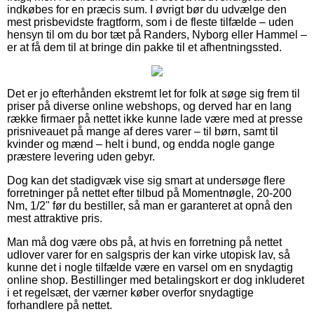
indkøbes for en præcis sum. I øvrigt bør du udvælge den
mest prisbevidste fragtform, som i de fleste tilfælde – uden
hensyn til om du bor tæt på Randers, Nyborg eller Hammel –
er at få dem til at bringe din pakke til et afhentningssted.
Det er jo efterhånden ekstremt let for folk at søge sig frem til
priser på diverse online webshops, og derved har en lang
række firmaer på nettet ikke kunne lade være med at presse
prisniveauet på mange af deres varer – til børn, samt til
kvinder og mænd – helt i bund, og endda nogle gange
præstere levering uden gebyr.
Dog kan det stadigvæk vise sig smart at undersøge flere
forretninger på nettet efter tilbud på Momentnøgle, 20-200
Nm, 1/2" før du bestiller, så man er garanteret at opnå den
mest attraktive pris.
Man må dog være obs på, at hvis en forretning på nettet
udlover varer for en salgspris der kan virke utopisk lav, så
kunne det i nogle tilfælde være en varsel om en snydagtig
online shop. Bestillinger med betalingskort er dog inkluderet
i et regelsæt, der værner køber overfor snydagtige
forhandlere på nettet.