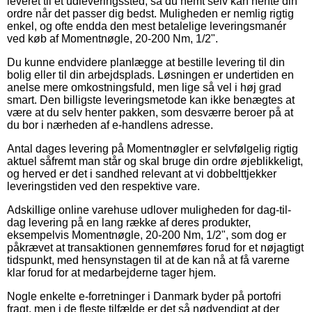
leveret til et udleveringssted, så du nemt selv kan hente din
ordre når det passer dig bedst. Muligheden er nemlig rigtig
enkel, og ofte endda den mest betalelige leveringsmanér
ved køb af Momentnøgle, 20-200 Nm, 1/2".
Du kunne endvidere planlægge at bestille levering til din
bolig eller til din arbejdsplads. Løsningen er undertiden en
anelse mere omkostningsfuld, men lige så vel i høj grad
smart. Den billigste leveringsmetode kan ikke benægtes at
være at du selv henter pakken, som desværre beroer på at
du bor i nærheden af e-handlens adresse.
Antal dages levering på Momentnøgler er selvfølgelig rigtig
aktuel såfremt man står og skal bruge din ordre øjeblikkeligt,
og herved er det i sandhed relevant at vi dobbelttjekker
leveringstiden ved den respektive vare.
Adskillige online varehuse udlover muligheden for dag-til-
dag levering på en lang række af deres produkter,
eksempelvis Momentnøgle, 20-200 Nm, 1/2", som dog er
påkrævet at transaktionen gennemføres forud for et nøjagtigt
tidspunkt, med hensynstagen til at de kan nå at få varerne
klar forud for at medarbejderne tager hjem.
Nogle enkelte e-forretninger i Danmark byder på portofri
fragt, men i de fleste tilfælde er det så nødvendigt at der