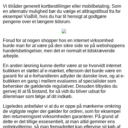
Vi tilråder generelt kortbestillinger eller mobilbetaling. Som
en alternativ mulighed bør du vælge et afdragstilbud fra for
eksempel ViaBill, hvis du har til hensigt at godtgøre
pengene over et længere tidsrum.
Forud for at nogen shopper hos en internet virksomhed
burde man for at være på den sikre side se på webshoppens
handelsbetingelser, men det er normalt et tidskrævende
arbejde.
En anden løsning kunne derfor være at se hvorvidt internet
butikken er støttet af e-mærket, eftersom det burde være en
garanti for at e-forhandleren adlyder de danske love, og at e-
butikken en gang i mellem evalueres af specialister som
behersker de gældende regulativer. Desuden tilbydes du
genvej til at få bistand, for så vidt du bliver udsat for
dilemmaer som følge af dit indkøb.
Ligeledes anbefaler vi at du er oppe på mærkerne omkring
de vigtigste regler der gælder for ordren, som for eksempel
den returneringsret virksomheden garanterer. På grund af
dette er det tillige essesentielt, at man altid gemmer ens
ordrekvittering, så man fremadrettet kan eftervise sit køb af