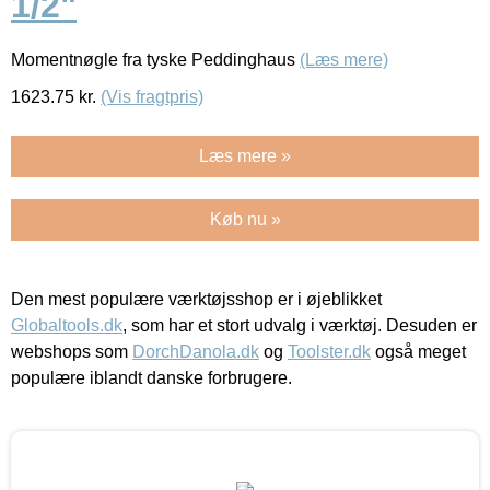
1/2"
Momentnøgle fra tyske Peddinghaus
(Læs mere)
1623.75
kr.
(Vis fragtpris)
Læs mere »
Køb nu »
Den mest populære værktøjsshop er i øjeblikket
Globaltools.dk
, som har et stort udvalg i værktøj. Desuden er
webshops som
DorchDanola.dk
og
Toolster.dk
også meget
populære iblandt danske forbrugere.