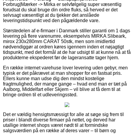
Forbrug|Mærker -> Mirka er selvfølgelig super væsentlig
forudsat du skal bruge din ordre fluks, så herved er det
selvsagt væsentligt at du tjekker det anslåede
leveringstidspunkt ved den pågældende vare.
Størstedelen af e-firmaer i Danmark stiller garanti om 1 dags
levering på flere varenumre, eksempelvis MIRKA Slibeark,
mirox 230x280mm CARAT 50stk, men som imidlertid
nødvendiggør at ordren køres igennem inden et nøjagtigt
tidspunkt, med det formål at de har udsigt til at kunne nå at få
produkterne ekspederet før de lageransatte tager hjem.
En række internet varehuse lover levering uden gebyr, men
typisk er det påkrævet at man shopper for en fastsat pris.
Ellers kunne man udse dig den mindst kostelige
fragtmulighed, der mange gange – hvad end man er tæt på
Aalborg, Middelfart eller Skjern – vil blive at få dem til at
bringe ordren til et udleveringssted.
Det er vældig hensigtsmæssigt for alle at søge sig frem til
priser i blandt diverse firmaer på nettet, og derved har
utallige internet shops været nødt til at formindske
salgsværdien på en række af deres varer – til børn og