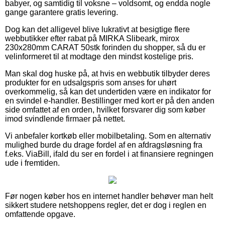
babyer, og samtidig til voksne – voldsomt, og endda nogle
gange garantere gratis levering.
Dog kan det alligevel blive lukrativt at besigtige flere
webbutikker efter rabat på MIRKA Slibeark, mirox
230x280mm CARAT 50stk forinden du shopper, så du er
velinformeret til at modtage den mindst kostelige pris.
Man skal dog huske på, at hvis en webbutik tilbyder deres
produkter for en udsalgspris som anses for uhørt
overkommelig, så kan det undertiden være en indikator for
en svindel e-handler. Bestillinger med kort er på den anden
side omfattet af en orden, hvilket forsvarer dig som køber
imod svindlende firmaer på nettet.
Vi anbefaler kortkøb eller mobilbetaling. Som en alternativ
mulighed burde du drage fordel af en afdragsløsning fra
f.eks. ViaBill, ifald du ser en fordel i at finansiere regningen
ude i fremtiden.
Før nogen køber hos en internet handler behøver man helt
sikkert studere netshoppens regler, det er dog i reglen en
omfattende opgave.