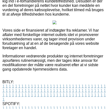
kig ind i e-forhandlerens kundetilfredshed. Desuden er der
en del forretninger på nettet hvor kunder kan meddele en
vurdering af deres købsoplevelse, hvilket tilmed må bruges
til at afveje tilfredsheden hos kunderne.
Vores side er finansieret af indtægter fra reklamer. Vi har
aftaler med forskellige internet outlets idet vi promoverer
virksomhedernes varer, og tager imod provision under
forudsætning af at en af de besøgende på vores website
foretager en handel.
Informationer vedrørende produkter og internet forretninger
ajourføres rutinemæssigt, men der tages ikke ansvar for
modifikationer der måtte være realiseret efter at vi sidste
gang opdaterede hjemmesidens data.
BITLY:
1
1
1
1
1
1
1
1
1
1
1
1
1
1
1
1
1
1
1
1
1
1
1
1
1
1
1
1
1
1
1
1
1
1
1
1
1
1
1
1
1
1
1
1
1
1
1
1
1
1
1
1
1
1
1
1
1
1
1
1
1
1
1
1
1
1
1
1
1
1
1
1
1
1
1
1
1
1
1
1
1
1
1
1
1
1
1
1
1
1
1
1
1
1
1
1
1
1
1
1
SPOTIFY:
1
1
1
1
1
1
1
1
1
1
1
1
1
1
1
1
1
1
1
1
1
1
1
1
1
1
1
1
1
1
1
1
1