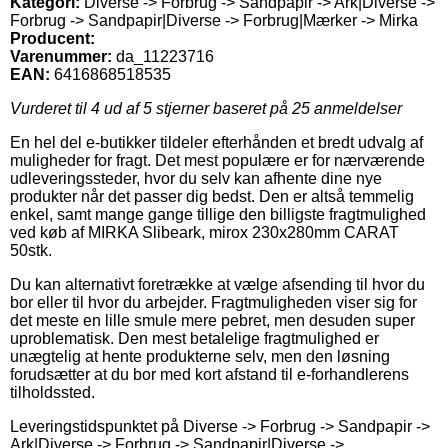
Kategori:
Diverse -> Forbrug -> Sandpapir -> Ark|Diverse ->
Forbrug -> Sandpapir|Diverse -> Forbrug|Mærker -> Mirka
Producent:
Varenummer:
da_11223716
EAN:
6416868518535
Vurderet til
4
ud af 5 stjerner baseret på
25
anmeldelser
En hel del e-butikker tildeler efterhånden et bredt udvalg af
muligheder for fragt. Det mest populære er for nærværende
udleveringssteder, hvor du selv kan afhente dine nye
produkter når det passer dig bedst. Den er altså temmelig
enkel, samt mange gange tillige den billigste fragtmulighed
ved køb af MIRKA Slibeark, mirox 230x280mm CARAT
50stk.
Du kan alternativt foretrække at vælge afsending til hvor du
bor eller til hvor du arbejder. Fragtmuligheden viser sig for
det meste en lille smule mere pebret, men desuden super
uproblematisk. Den mest betalelige fragtmulighed er
unægtelig at hente produkterne selv, men den løsning
forudsætter at du bor med kort afstand til e-forhandlerens
tilholdssted.
Leveringstidspunktet på Diverse -> Forbrug -> Sandpapir ->
Ark|Diverse -> Forbrug -> Sandpapir|Diverse ->