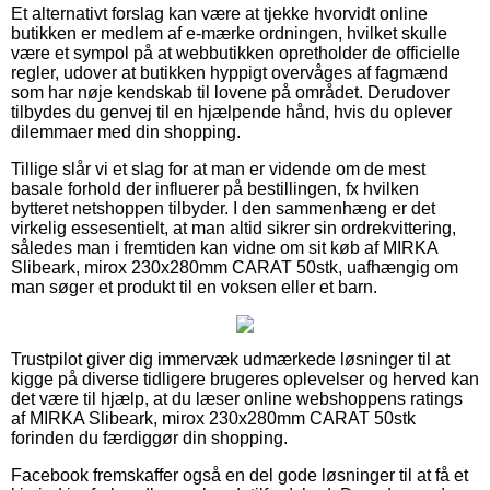
Et alternativt forslag kan være at tjekke hvorvidt online
butikken er medlem af e-mærke ordningen, hvilket skulle
være et sympol på at webbutikken opretholder de officielle
regler, udover at butikken hyppigt overvåges af fagmænd
som har nøje kendskab til lovene på området. Derudover
tilbydes du genvej til en hjælpende hånd, hvis du oplever
dilemmaer med din shopping.
Tillige slår vi et slag for at man er vidende om de mest
basale forhold der influerer på bestillingen, fx hvilken
bytteret netshoppen tilbyder. I den sammenhæng er det
virkelig essesentielt, at man altid sikrer sin ordrekvittering,
således man i fremtiden kan vidne om sit køb af MIRKA
Slibeark, mirox 230x280mm CARAT 50stk, uafhængig om
man søger et produkt til en voksen eller et barn.
Trustpilot giver dig immervæk udmærkede løsninger til at
kigge på diverse tidligere brugeres oplevelser og herved kan
det være til hjælp, at du læser online webshoppens ratings
af MIRKA Slibeark, mirox 230x280mm CARAT 50stk
forinden du færdiggør din shopping.
Facebook fremskaffer også en del gode løsninger til at få et