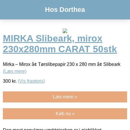
Hos Dorthea
MIRKA Slibeark, mirox
230x280mm CARAT 50stk
Mirka – Mirox â¢ Tørslibepapir 230 x 280 mm â¢ Slibeark
(Læs mere)
300
kr.
(Vis fragtpris)
Læs mere »
Køb nu »