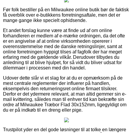
Før folk bestiller på en Milwaukee online butik bør de faktisk
få overblik over e-butikkens forretningsaftale, men det er
mange gange ikke specielt ophidsende.
Et andet forslag kunne være at finde ud af om online
forhandleren er medlem af e-mærke ordningen, da det ofte
er en angivelse af at online virksomheden opererer i
overensstemmelse med de danske retningslinjer, samt at
online forretningen hyppigt tilses af fagfolk der har meget
erfaring med de gældende vilkår. Derudover tilbydes du
anledning til at blive hjulpet, for så vidt du bliver udsat for
dilemmaer i processen med din handel.
Udover dette slår vi et slag for at du er opmærksom på de
mest centrale reglementer der influerer på handlen,
eksempelvis den returneringsret online firmaet tilsikrer.
Derfor er det ydermere relevant, at man altid gemmer sin e-
mail kvittering, således man til enhver tid kan bekræfte sin
ordre af Milwaukee Træbor Flad 30x152mm, ligegyldigt om
du er på indkøb til en dreng eller pige.
Trustpilot yder en del gode løsninger til at tolke en længere