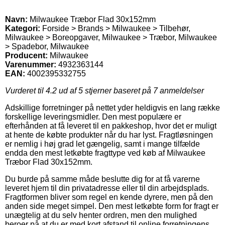
Navn:
Milwaukee Træbor Flad 30x152mm
Kategori:
Forside > Brands > Milwaukee > Tilbehør,
Milwaukee > Boreopgaver, Milwaukee > Træbor, Milwaukee
> Spadebor, Milwaukee
Producent:
Milwaukee
Varenummer:
4932363144
EAN:
4002395332755
Vurderet til
4.2
ud af 5 stjerner baseret på
7
anmeldelser
Adskillige forretninger på nettet yder heldigvis en lang række
forskellige leveringsmidler. Den mest populære er
efterhånden at få leveret til en pakkeshop, hvor det er muligt
at hente de købte produkter når du har lyst. Fragtløsningen
er nemlig i høj grad let gængelig, samt i mange tilfælde
endda den mest letkøbte fragttype ved køb af Milwaukee
Træbor Flad 30x152mm.
Du burde på samme måde beslutte dig for at få varerne
leveret hjem til din privatadresse eller til din arbejdsplads.
Fragtformen bliver som regel en kende dyrere, men på den
anden side meget simpel. Den mest letkøbte form for fragt er
unægtelig at du selv henter ordren, men den mulighed
beroer på at du er med kort afstand til online forretningens