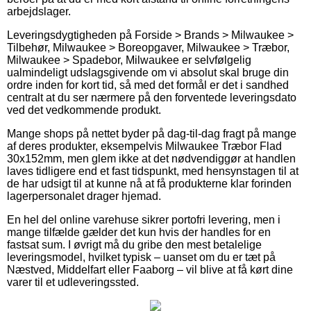
arbejdslager.
Leveringsdygtigheden på Forside > Brands > Milwaukee >
Tilbehør, Milwaukee > Boreopgaver, Milwaukee > Træbor,
Milwaukee > Spadebor, Milwaukee er selvfølgelig
ualmindeligt udslagsgivende om vi absolut skal bruge din
ordre inden for kort tid, så med det formål er det i sandhed
centralt at du ser nærmere på den forventede leveringsdato
ved det vedkommende produkt.
Mange shops på nettet byder på dag-til-dag fragt på mange
af deres produkter, eksempelvis Milwaukee Træbor Flad
30x152mm, men glem ikke at det nødvendiggør at handlen
laves tidligere end et fast tidspunkt, med hensynstagen til at
de har udsigt til at kunne nå at få produkterne klar forinden
lagerpersonalet drager hjemad.
En hel del online varehuse sikrer portofri levering, men i
mange tilfælde gælder det kun hvis der handles for en
fastsat sum. I øvrigt må du gribe den mest betalelige
leveringsmodel, hvilket typisk – uanset om du er tæt på
Næstved, Middelfart eller Faaborg – vil blive at få kørt dine
varer til et udleveringssted.