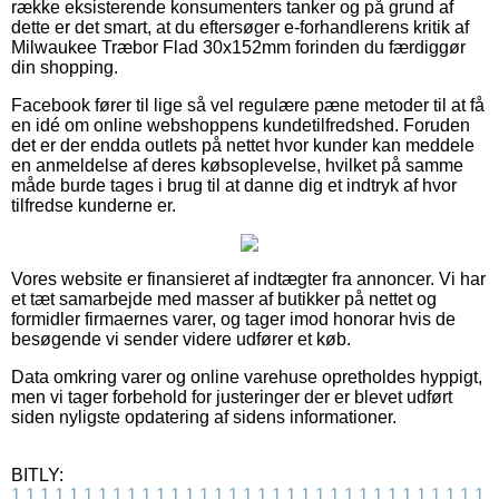
række eksisterende konsumenters tanker og på grund af
dette er det smart, at du eftersøger e-forhandlerens kritik af
Milwaukee Træbor Flad 30x152mm forinden du færdiggør
din shopping.
Facebook fører til lige så vel regulære pæne metoder til at få
en idé om online webshoppens kundetilfredshed. Foruden
det er der endda outlets på nettet hvor kunder kan meddele
en anmeldelse af deres købsoplevelse, hvilket på samme
måde burde tages i brug til at danne dig et indtryk af hvor
tilfredse kunderne er.
Vores website er finansieret af indtægter fra annoncer. Vi har
et tæt samarbejde med masser af butikker på nettet og
formidler firmaernes varer, og tager imod honorar hvis de
besøgende vi sender videre udfører et køb.
Data omkring varer og online varehuse opretholdes hyppigt,
men vi tager forbehold for justeringer der er blevet udført
siden nyligste opdatering af sidens informationer.
BITLY:
1
1
1
1
1
1
1
1
1
1
1
1
1
1
1
1
1
1
1
1
1
1
1
1
1
1
1
1
1
1
1
1
1