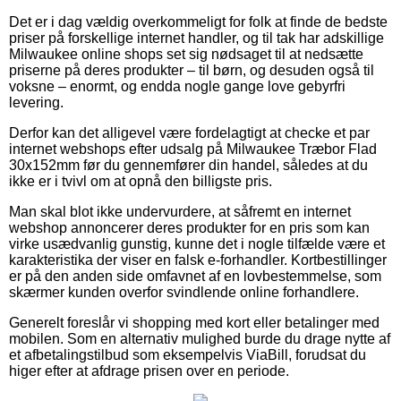
Det er i dag vældig overkommeligt for folk at finde de bedste
priser på forskellige internet handler, og til tak har adskillige
Milwaukee online shops set sig nødsaget til at nedsætte
priserne på deres produkter – til børn, og desuden også til
voksne – enormt, og endda nogle gange love gebyrfri
levering.
Derfor kan det alligevel være fordelagtigt at checke et par
internet webshops efter udsalg på Milwaukee Træbor Flad
30x152mm før du gennemfører din handel, således at du
ikke er i tvivl om at opnå den billigste pris.
Man skal blot ikke undervurdere, at såfremt en internet
webshop annoncerer deres produkter for en pris som kan
virke usædvanlig gunstig, kunne det i nogle tilfælde være et
karakteristika der viser en falsk e-forhandler. Kortbestillinger
er på den anden side omfavnet af en lovbestemmelse, som
skærmer kunden overfor svindlende online forhandlere.
Generelt foreslår vi shopping med kort eller betalinger med
mobilen. Som en alternativ mulighed burde du drage nytte af
et afbetalingstilbud som eksempelvis ViaBill, forudsat du
higer efter at afdrage prisen over en periode.