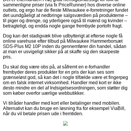
sammenligne priser (via fx PriceRunner) hos diverse online
outlets, og ergo har de fleste Milwaukee e-forretninger fundet
det uundgåeligt at nedbringe salgsværdien på produkterne –
til piger og drenge, og yderligere også til mænd og kvinder –
betragteligt, og endda nogle gange frembyde portofri fragt.
Dog kan det stadigvæk blive udbytterigt at efterse nogle få
online varehuse efter tilbud på Milwaukee Hammerborsæt
SDS-Plus M2 10P inden du gennemfører din handel, sådan
at man er usvigeligt sikker på at skaffe sig den skarpeste
pris.
Du skal dog være obs på, at såfremt en e-forhandler
frembyder deres produkter for en pris der kan ses som
grænseløst god, så kan det i nogle tilfælde være et fingerpeg
om en falsk internet virksomhed. Handler med kort er ikke
desto mindre en del af Indsigelsesordningen, som støtter dig
som køber overfor uærlige webbutikker.
Vi tilråder handler med kort eller betalinger med mobilen.
Alternativt kan du bruge en løsning fra for eksempel ViaBill,
når du vil betale prisen ude i fremtiden.