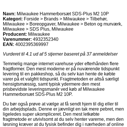
Navn:
Milwaukee Hammerborsæt SDS-Plus M2 10P
Kategori:
Forside > Brands > Milwaukee > Tilbehør,
Milwaukee > Boreopgaver, Milwaukee > Beton og murværk,
Milwaukee > SDS Plus, Milwaukee
Producent:
Milwaukee
Varenummer:
4932352340
EAN:
4002395369997
Vurderet til
4.1
ud af 5 stjerner baseret på
37
anmeldelser
Temmelig mange internet varehuse yder efterhånden flere
fragtformer. Den mest moderne er på nuværende tidspunkt
levering til en pakkeshop, så du selv kan hente de købte
varer på et valgfrit tidspunkt. Fragtmetoden er altså særligt
hensigtsmæssig, samt typisk ydermere den mest
prisbevidste leveringsmanér ved køb af Milwaukee
Hammerborsæt SDS-Plus M2 10P.
Du bør også prøve at vælge at få sendt hjem til dig eller til
din arbejdsplads. Denne er jævnligt en tak mere pebret, men
ligeledes super ukompliceret. Den mest letkøbte
fragtmetode er utvivlsomt at du selv henter varerne, men den
løsning kræver at du fysisk befinder dig i nærheden af online