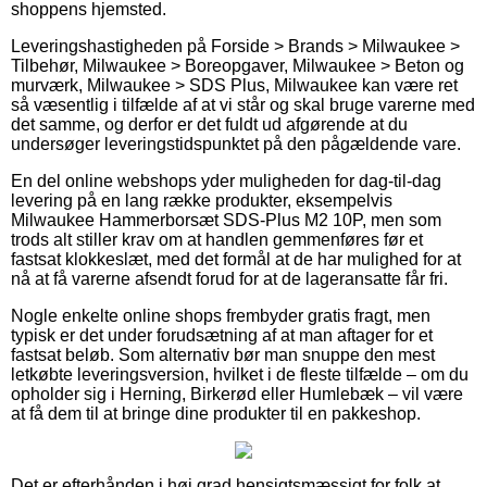
shoppens hjemsted.
Leveringshastigheden på Forside > Brands > Milwaukee >
Tilbehør, Milwaukee > Boreopgaver, Milwaukee > Beton og
murværk, Milwaukee > SDS Plus, Milwaukee kan være ret
så væsentlig i tilfælde af at vi står og skal bruge varerne med
det samme, og derfor er det fuldt ud afgørende at du
undersøger leveringstidspunktet på den pågældende vare.
En del online webshops yder muligheden for dag-til-dag
levering på en lang række produkter, eksempelvis
Milwaukee Hammerborsæt SDS-Plus M2 10P, men som
trods alt stiller krav om at handlen gemmenføres før et
fastsat klokkeslæt, med det formål at de har mulighed for at
nå at få varerne afsendt forud for at de lageransatte får fri.
Nogle enkelte online shops frembyder gratis fragt, men
typisk er det under forudsætning af at man aftager for et
fastsat beløb. Som alternativ bør man snuppe den mest
letkøbte leveringsversion, hvilket i de fleste tilfælde – om du
opholder sig i Herning, Birkerød eller Humlebæk – vil være
at få dem til at bringe dine produkter til en pakkeshop.
Det er efterhånden i høj grad hensigtsmæssigt for folk at