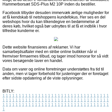
Hammerborsæt SDS-Plus M2 10P inden du bestiller.
Facebook tilbyder desuden immervæk ærlige muligheder for
at få kendskab til netshoppens kundefokus. Her ses en del
webshops hvor du kan tilkendegive en bedømmelse af
deres køb, hvilket også bør udnyttes til at få et indblik i hvor
tilfredse kunderne er.
Dette website finansieres af reklamer. Vi har
samarbejdsaftaler med en stribe online butikker når vi
fremviser firmaernes tilbud, og tager imod honorar for så vidt
vores besøgende laver en handel.
Data om varer og online forretninger understøttes fra tid til
anden, men vi tager forbehold for justeringer der er foretaget
efter sidste opdatering af de viste oplysninger.
BITLY:
1
1
1
1
1
1
1
1
1
1
1
1
1
1
1
1
1
1
1
1
1
1
1
1
1
1
1
1
1
1
1
1
1
1
1
1
1
1
1
1
1
1
1
1
1
1
1
1
1
1
1
1
1
1
1
1
1
1
1
1
1
1
1
1
1
1
1
1
1
1
1
1
1
1
1
1
1
1
1
1
1
1
1
1
1
1
1
1
1
1
1
1
1
1
1
1
1
1
1
1