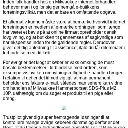
Inden folk handler hos en Milwaukee internet forhandler
behøver man i og for sig gennemgå e-butikkens
forretningsvilkår, men det er bare en omfattende opgave.
Et alternativ kunne måske være at bemærke hvorvidt internet
forretningen er medlem af e-mærke ordningen, som længe
har været et bevis på at online firmaet opretholder dansk
lovgivning, og at butikken tit gennemses af sagkyndige som
har ekspertise inden for de gældende regler. Derudover
giver det dig anledning til assistance, ifald du får dilemmaer i
forbindelse med dit køb.
For øvrigt er det klogt at køber er vaks omkring de mest
basale bestemmelser i forbindelse med ordren, som
eksempelvis hvilken ombytningsrettighed e-handlen bruger.
I relation til det er det tilmed vigtigt, at man permanent
beholder ens faktura e-mail, således man senere kan vidne
om handlen af Milwaukee Hammerborsæt SDS-Plus M2
10P, uafhængig om du søger et produkt til en pige eller
dreng.
Trustpilot giver dig super fremragende løsninger til at
kontrollere mange øvrige køberes domme og derfor er det
klogt, at du læser e-forhandlerens anmeldelser af Milwaukee