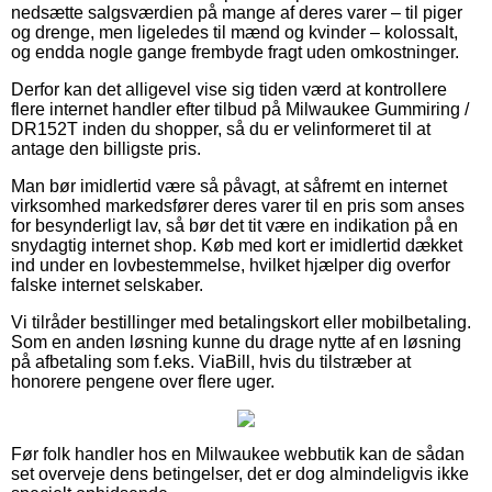
nedsætte salgsværdien på mange af deres varer – til piger
og drenge, men ligeledes til mænd og kvinder – kolossalt,
og endda nogle gange frembyde fragt uden omkostninger.
Derfor kan det alligevel vise sig tiden værd at kontrollere
flere internet handler efter tilbud på Milwaukee Gummiring /
DR152T inden du shopper, så du er velinformeret til at
antage den billigste pris.
Man bør imidlertid være så påvagt, at såfremt en internet
virksomhed markedsfører deres varer til en pris som anses
for besynderligt lav, så bør det tit være en indikation på en
snydagtig internet shop. Køb med kort er imidlertid dækket
ind under en lovbestemmelse, hvilket hjælper dig overfor
falske internet selskaber.
Vi tilråder bestillinger med betalingskort eller mobilbetaling.
Som en anden løsning kunne du drage nytte af en løsning
på afbetaling som f.eks. ViaBill, hvis du tilstræber at
honorere pengene over flere uger.
Før folk handler hos en Milwaukee webbutik kan de sådan
set overveje dens betingelser, det er dog almindeligvis ikke