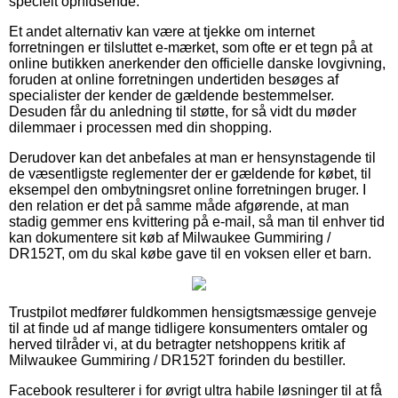
specielt ophidsende.
Et andet alternativ kan være at tjekke om internet
forretningen er tilsluttet e-mærket, som ofte er et tegn på at
online butikken anerkender den officielle danske lovgivning,
foruden at online forretningen undertiden besøges af
specialister der kender de gældende bestemmelser.
Desuden får du anledning til støtte, for så vidt du møder
dilemmaer i processen med din shopping.
Derudover kan det anbefales at man er hensynstagende til
de væsentligste reglementer der er gældende for købet, til
eksempel den ombytningsret online forretningen bruger. I
den relation er det på samme måde afgørende, at man
stadig gemmer ens kvittering på e-mail, så man til enhver tid
kan dokumentere sit køb af Milwaukee Gummiring /
DR152T, om du skal købe gave til en voksen eller et barn.
Trustpilot medfører fuldkommen hensigtsmæssige genveje
til at finde ud af mange tidligere konsumenters omtaler og
herved tilråder vi, at du betragter netshoppens kritik af
Milwaukee Gummiring / DR152T forinden du bestiller.
Facebook resulterer i for øvrigt ultra habile løsninger til at få