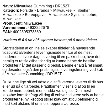
Navn:
Milwaukee Gummiring / DR152T
Kategori:
Forside > Brands > Milwaukee > Tilbehør,
Milwaukee > Boreopgaver, Milwaukee > Systemtilbehør,
Milwaukee
Producent:
Milwaukee
Varenummer:
4932352678
EAN:
4002395373369
Vurderet til
4.6
ud af 5 stjerner baseret på
6
anmeldelser
Størstedelen af online selskaber tildeler på nuværende
tidspunkt alverdens leveringsmodeller. En af de mest
moderne er i vore dage levering til en pakkeshop, hvor det
nemlig er ret fleksibelt for dig at kunne hente de bestilte
produkter når det passer dig bedst. Denne er altså ret smart,
og desuden også den prisbilligste leveringsløsning ved køb
af Milwaukee Gummiring / DR152T.
Du kunne lige så vel udse dig at få varerne leveret til dit hus
eller ud på dit arbejde. Fragtformen viser sig af og til en
kende mere pebret, men endda vældig let. Den mest
letkøbte form for fragt vil dog til enhver tid være selv at hente
produkterne, hvilket dog stiller krav om at du befinder dig
med kort afstand til online shoppens adresse.