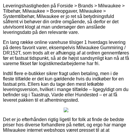
Leveringshastigheden på Forside > Brands > Milwaukee >
Tilbehør, Milwaukee > Boreopgaver, Milwaukee >
Systemtilbehør, Milwaukee er jo ret så betydningsfuld
såfremt vi behøver din ordre omgående, så derfor er det
utvivlsomt klogt at man undersøger den anslåede
leveringsdato på den relevante vare.
En lang række online varehuse tilsiger 1 hverdags levering
på deres favorit varer, eksempelvis Milwaukee Gummiring /
DR152T, som trods alt er afhængig af at ordren gennemføres
før et fastsat tidspunkt, så at de højst sandsynligt kan nå at få
varerne fikset før logistikmedarbejderne har fri.
Indtil flere e-butikker sikrer fragt uden betaling, men i de
fleste tilfælde er det kun gældende hvis du indkøber for en
fastsat pris. Ellers kan du tage den mest letkøbte
leveringsversion, hvilket i mange tilfælde – ligegyldigt om du
befinder sig i Taastrup, Varde eller Hundested – er at få
leveret pakken til et afhentningssted.
Det er jo efterhånden rigtig ligetil for folk at finde de bedste
priser hos diverse forhandlere på nettet, og ergo har mange
Milwaukee internet webshops været presset til at at