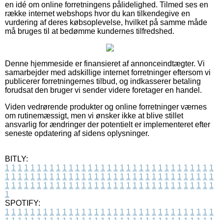
en idé om online forretningens pålidelighed. Tilmed ses en
række internet webshops hvor du kan tilkendegive en
vurdering af deres købsoplevelse, hvilket på samme måde
må bruges til at bedømme kundernes tilfredshed.
Denne hjemmeside er finansieret af annonceindtægter. Vi
samarbejder med adskillige internet forretninger eftersom vi
publicerer forretningernes tilbud, og indkasserer betaling
forudsat den bruger vi sender videre foretager en handel.
Viden vedrørende produkter og online forretninger værnes
om rutinemæssigt, men vi ønsker ikke at blive stillet
ansvarlig for ændringer der potentielt er implementeret efter
seneste opdatering af sidens oplysninger.
BITLY:
1
1
1
1
1
1
1
1
1
1
1
1
1
1
1
1
1
1
1
1
1
1
1
1
1
1
1
1
1
1
1
1
1
1
1
1
1
1
1
1
1
1
1
1
1
1
1
1
1
1
1
1
1
1
1
1
1
1
1
1
1
1
1
1
1
1
1
1
1
1
1
1
1
1
1
1
1
1
1
1
1
1
1
1
1
1
1
1
1
1
1
1
1
1
1
1
1
1
1
1
SPOTIFY:
1
1
1
1
1
1
1
1
1
1
1
1
1
1
1
1
1
1
1
1
1
1
1
1
1
1
1
1
1
1
1
1
1