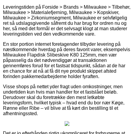
Leveringstiden på Forside > Brands > Milwaukee > Tilbehør,
Milwaukee > Materialefjerning, Milwaukee > Kopskiver,
Milwaukee > Zirkoniumsegment, Milwaukee er selvfølgelig
ret så udslagsgivende såfremt du har brug for ordren nu og
her, så med det formål er det selvsagt klogt at man studerer
leveringstiden ved den vedkommende vare.
En stor portion internet foretagender tilbyder levering på
næstkommende hverdag på deres favorit varer, eksempelvis
Milwaukee Flapdisk Slibeskive K80 125mm, men vær
påpasselig da det nødvendiggør at transaktionen
gennemføres forud for et fastsat tidspunkt, sådan at de har
en chance for at nå at få dit nye produkt skippet afsted
forinden pakkemedarbejderne holder fyraften.
Visse shops på nettet yder fragt uden omkostninger, men
undertiden kun hvis man handler for et fastslået beløb.
Derudover skal du foretrække den mest letkøbte
leveringsform, hvilket typisk – hvad end du bor nær Køge,
Rønne eller Ribe – vil blive at få kørt din bestilling til et
afhentningssted.
Det er jo efterhånden rigtig ukompliceret for forbrugerne at