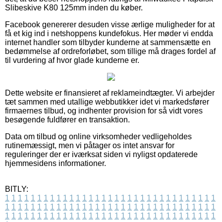
Slibeskive K80 125mm inden du køber.
Facebook genererer desuden visse ærlige muligheder for at
få et kig ind i netshoppens kundefokus. Her møder vi endda
internet handler som tilbyder kunderne at sammensætte en
bedømmelse af ordreforløbet, som tillige må drages fordel af
til vurdering af hvor glade kunderne er.
Dette website er finansieret af reklameindtægter. Vi arbejder
tæt sammen med utallige webbutikker idet vi markedsfører
firmaernes tilbud, og indhenter provision for så vidt vores
besøgende fuldfører en transaktion.
Data om tilbud og online virksomheder vedligeholdes
rutinemæssigt, men vi påtager os intet ansvar for
reguleringer der er iværksat siden vi nyligst opdaterede
hjemmesidens informationer.
BITLY:
1
1
1
1
1
1
1
1
1
1
1
1
1
1
1
1
1
1
1
1
1
1
1
1
1
1
1
1
1
1
1
1
1
1
1
1
1
1
1
1
1
1
1
1
1
1
1
1
1
1
1
1
1
1
1
1
1
1
1
1
1
1
1
1
1
1
1
1
1
1
1
1
1
1
1
1
1
1
1
1
1
1
1
1
1
1
1
1
1
1
1
1
1
1
1
1
1
1
1