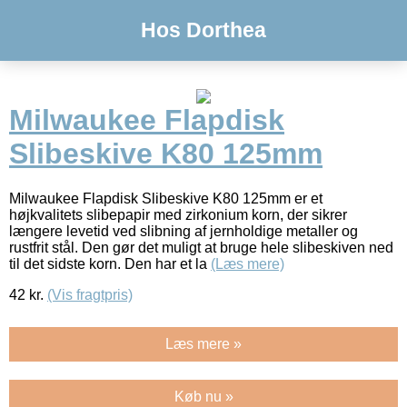
Hos Dorthea
Milwaukee Flapdisk
Slibeskive K80 125mm
Milwaukee Flapdisk Slibeskive K80 125mm er et
højkvalitets slibepapir med zirkonium korn, der sikrer
længere levetid ved slibning af jernholdige metaller og
rustfrit stål. Den gør det muligt at bruge hele slibeskiven ned
til det sidste korn. Den har et la
(Læs mere)
42
kr.
(Vis fragtpris)
Læs mere »
Køb nu »