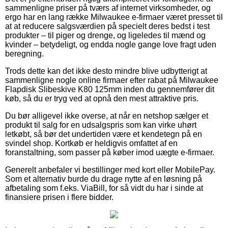
sammenligne priser på tværs af internet virksomheder, og
ergo har en lang række Milwaukee e-firmaer været presset til
at at reducere salgsværdien på specielt deres bedst i test
produkter – til piger og drenge, og ligeledes til mænd og
kvinder – betydeligt, og endda nogle gange love fragt uden
beregning.
Trods dette kan det ikke desto mindre blive udbytterigt at
sammenligne nogle online firmaer efter rabat på Milwaukee
Flapdisk Slibeskive K80 125mm inden du gennemfører dit
køb, så du er tryg ved at opnå den mest attraktive pris.
Du bør alligevel ikke overse, at når en netshop sælger et
produkt til salg for en udsalgspris som kan virke uhørt
letkøbt, så bør det undertiden være et kendetegn på en
svindel shop. Kortkøb er heldigvis omfattet af en
foranstaltning, som passer på køber imod uægte e-firmaer.
Generelt anbefaler vi bestillinger med kort eller MobilePay.
Som et alternativ burde du drage nytte af en løsning på
afbetaling som f.eks. ViaBill, for så vidt du har i sinde at
finansiere prisen i flere bidder.