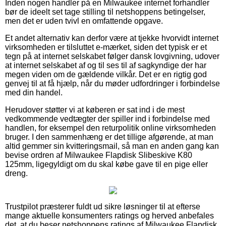
Inden nogen handler på en Milwaukee internet forhandler
bør de ideelt set tage stilling til netshoppens betingelser,
men det er uden tvivl en omfattende opgave.
Et andet alternativ kan derfor være at tjekke hvorvidt internet
virksomheden er tilsluttet e-mærket, siden det typisk er et
tegn på at internet selskabet følger dansk lovgivning, udover
at internet selskabet af og til ses til af sagkyndige der har
megen viden om de gældende vilkår. Det er en rigtig god
genvej til at få hjælp, når du møder udfordringer i forbindelse
med din handel.
Herudover støtter vi at køberen er sat ind i de mest
vedkommende vedtægter der spiller ind i forbindelse med
handlen, for eksempel den returpolitik online virksomheden
bruger. I den sammenhæng er det tillige afgørende, at man
altid gemmer sin kvitteringsmail, så man en anden gang kan
bevise ordren af Milwaukee Flapdisk Slibeskive K80
125mm, ligegyldigt om du skal købe gave til en pige eller
dreng.
Trustpilot præsterer fuldt ud sikre løsninger til at efterse
mange aktuelle konsumenters ratings og herved anbefales
det, at du beser netshoppens ratings af Milwaukee Flapdisk