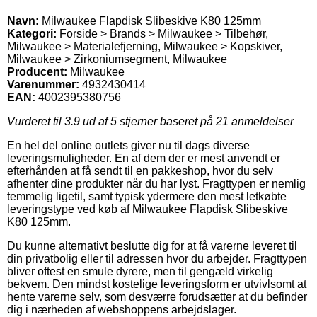
Navn:
Milwaukee Flapdisk Slibeskive K80 125mm
Kategori:
Forside > Brands > Milwaukee > Tilbehør,
Milwaukee > Materialefjerning, Milwaukee > Kopskiver,
Milwaukee > Zirkoniumsegment, Milwaukee
Producent:
Milwaukee
Varenummer:
4932430414
EAN:
4002395380756
Vurderet til
3.9
ud af 5 stjerner baseret på
21
anmeldelser
En hel del online outlets giver nu til dags diverse
leveringsmuligheder. En af dem der er mest anvendt er
efterhånden at få sendt til en pakkeshop, hvor du selv
afhenter dine produkter når du har lyst. Fragttypen er nemlig
temmelig ligetil, samt typisk ydermere den mest letkøbte
leveringstype ved køb af Milwaukee Flapdisk Slibeskive
K80 125mm.
Du kunne alternativt beslutte dig for at få varerne leveret til
din privatbolig eller til adressen hvor du arbejder. Fragttypen
bliver oftest en smule dyrere, men til gengæld virkelig
bekvem. Den mindst kostelige leveringsform er utvivlsomt at
hente varerne selv, som desværre forudsætter at du befinder
dig i nærheden af webshoppens arbejdslager.