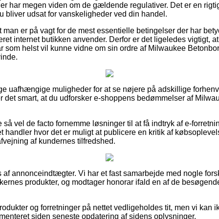
r har megen viden om de gældende regulativer. Det er en rigti
 bliver udsat for vanskeligheder ved din handel.
t man er på vagt for de mest essentielle betingelser der har bet
ret internet butikken anvender. Derfor er det ligeledes vigtigt, 
når som helst vil kunne vidne om sin ordre af Milwaukee Beton
vinde.
llige uafhængige muligheder for at se nøjere på adskillige forh
er det smart, at du udforsker e-shoppens bedømmelser af Mil
 så vel de facto fornemme løsninger til at få indtryk af e-forretn
net handler hvor det er muligt at publicere en kritik af købsoplev
fvejning af kundernes tilfredshed.
s af annonceindtægter. Vi har et fast samarbejde med nogle fors
kkernes produkter, og modtager honorar ifald en af de besøgend
dukter og forretninger på nettet vedligeholdes tit, men vi kan 
ementeret siden seneste opdatering af sidens oplysninger.