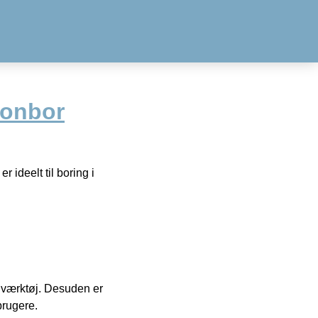
tonbor
ideelt til boring i
 i værktøj. Desuden er
brugere.