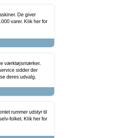
askiner. De giver
000 varer. Klik her for
ore værktøjsmærker.
ervice sidder der
t se deres udvalg.
entet rummer udstyr til
lv-folket. Klik her for