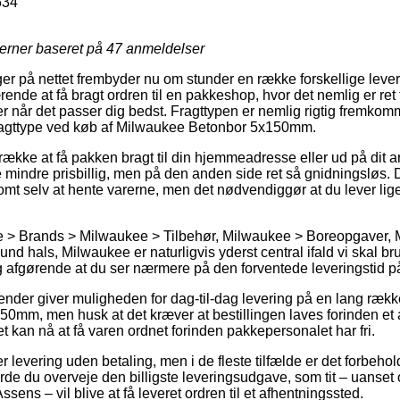
634
jerner baseret på
47
anmeldelser
nger på nettet frembyder nu om stunder en række forskellige leve
ende at få bragt ordren til en pakkeshop, hvor det nemlig er ret f
r når det passer dig bedst. Fragttypen er nemlig rigtig fremkomm
 fragttype ved køb af Milwaukee Betonbor 5x150mm.
trække at få pakken bragt til din hjemmeadresse eller ud på dit
le mindre prisbillig, men på den anden side ret så gnidningsløs.
omt selv at hente varerne, men det nødvendiggør at du lever lig
e > Brands > Milwaukee > Tilbehør, Milwaukee > Boreopgaver,
 hals, Milwaukee er naturligvis yderst central ifald vi skal bru
g afgørende at du ser nærmere på den forventede leveringstid på
agender giver muligheden for dag-til-dag levering på en lang ræk
mm, men husk at det kræver at bestillingen laves forinden et 
et kan nå at få varen ordnet forinden pakkepersonalet har fri.
er levering uden betaling, men i de fleste tilfælde er det forbeho
 burde du overveje den billigste leveringsudgave, som tit – uanse
sens – vil blive at få leveret ordren til et afhentningssted.