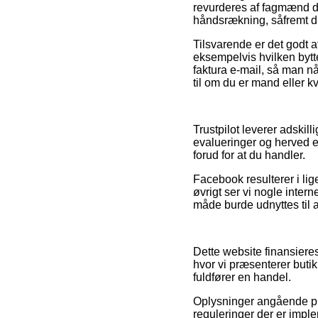
revurderes af fagmænd de
håndsrækning, såfremt du
Tilsvarende er det godt a
eksempelvis hvilken bytte
faktura e-mail, så man 
til om du er mand eller k
Trustpilot leverer adski
evalueringer og herved 
forud for at du handler.
Facebook resulterer i lige
øvrigt ser vi nogle inter
måde burde udnyttes til a
Dette website finansiere
hvor vi præsenterer buti
fuldfører en handel.
Oplysninger angående pro
reguleringer der er impl