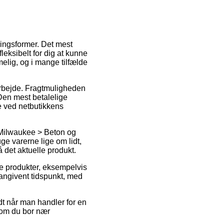
ringsformer. Det mest
leksibelt for dig at kunne
elig, og i mange tilfælde
 arbejde. Fragtmuligheden
 Den mest betalelige
e ved netbutikkens
 Milwaukee > Beton og
ge varerne lige om lidt,
 det aktuelle produkt.
ke produkter, eksempelvis
angivent tidspunkt, med
ldt når man handler for en
t om du bor nær