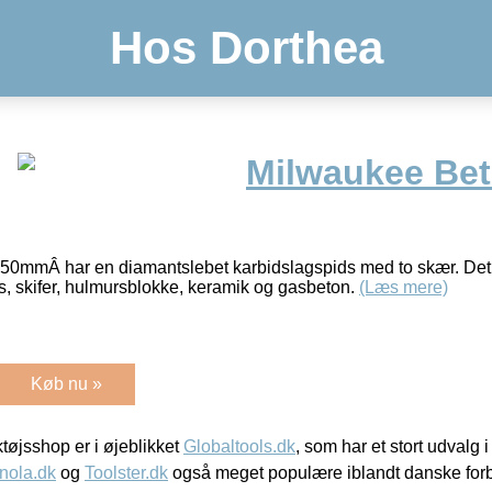
Hos Dorthea
Milwaukee Be
mmÂ har en diamantslebet karbidslagspids med to skær. Det er 
ds, skifer, hulmursblokke, keramik og gasbeton.
(Læs mere)
Køb nu »
øjsshop er i øjeblikket
Globaltools.dk
, som har et stort udvalg
nola.dk
og
Toolster.dk
også meget populære iblandt danske for