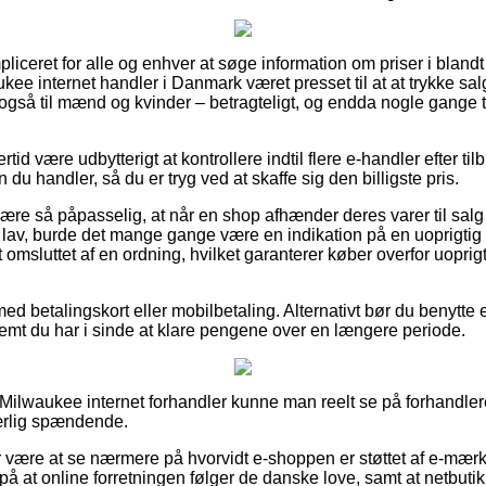
pliceret for alle og enhver at søge information om priser i blandt
ukee internet handler i Danmark været presset til at at trykke s
e også til mænd og kvinder – betragteligt, og endda nogle gange 
rtid være udbytterigt at kontrollere indtil flere e-handler efter t
 handler, så du er tryg ved at skaffe sig den billigste pris.
re så påpasselig, at når en shop afhænder deres varer til salg 
v, burde det mange gange være en indikation på en uoprigtig o
t omsluttet af en ordning, hvilket garanterer køber overfor uoprigt
med betalingskort eller mobilbetaling. Alternativt bør du benytte 
remt du har i sinde at klare pengene over en længere periode.
 Milwaukee internet forhandler kunne man reelt se på forhandlere
særlig spændende.
r være at se nærmere på hvorvidt e-shoppen er støttet af e-mærk
på at online forretningen følger de danske love, samt at netbutikk