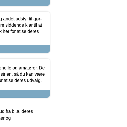
 andet udstyr til gør-
 siddende klar til at
 her for at se deres
ionelle og amatører. De
strien, så du kan være
or at se deres udvalg.
 fra bl.a. deres
mer og