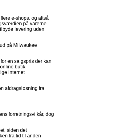
 flere e-shops, og altså
algsværdien på varerne –
tilbyde levering uden
ilbud på Milwaukee
for en salgspris der kan
nline butik.
ige internet
en afdragsløsning fra
ns forretningsvilkår, dog
et, siden det
en fra tid til anden