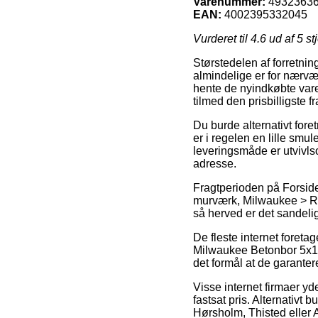
Varenummer:
4932363
EAN:
4002395332045
Vurderet til
4.6
ud af 5 st
Størstedelen af forretni
almindelige er for nærvær
hente de nyindkøbte vare
tilmed den prisbilligste
Du burde alternativt fore
er i regelen en lille smu
leveringsmåde er utvivls
adresse.
Fragtperioden på Forsid
murværk, Milwaukee > Rund
så herved er det sandeli
De fleste internet foret
Milwaukee Betonbor 5x150
det formål at de garanter
Visse internet firmaer yd
fastsat pris. Alternativt
Hørsholm, Thisted eller As