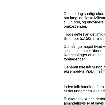
Det er i dag særligt ukom
har langt de fleste Milwa
til juniorer, og endvider
omkostninger.
Trods dette kan det imidle
Betonbor 5x150mm inden du
Du må lige meget hvad væ
ses som himmelråbende la
Kortbetalinger er trods al
foretagender.
Generelt foreslår vi køb 
eksempelvis ViaBill, såf
Inden folk handler på en
er det undertiden ikke 
Et alternativ kunne derfo
almindeligvis er et bevis 