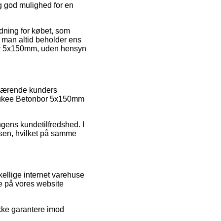
g god mulighed for en
ydning for købet, som
at man altid beholder ens
bor 5x150mm, uden hensyn
enværende kunders
waukee Betonbor 5x150mm
ingens kundetilfredshed. I
elsen, hvilket på samme
kellige internet varehuse
e på vores website
ikke garantere imod