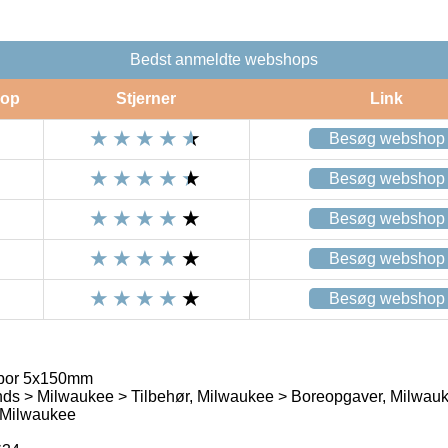
Bedst anmeldte webshops
op
Stjerner
Link
Besøg webshop
Besøg webshop
Besøg webshop
Besøg webshop
Besøg webshop
bor 5x150mm
nds > Milwaukee > Tilbehør, Milwaukee > Boreopgaver, Milwau
 Milwaukee