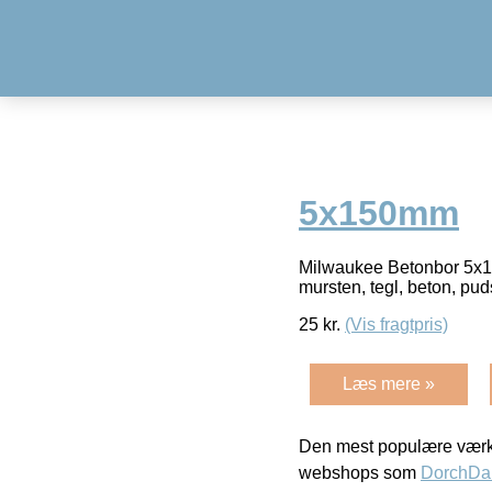
5x150mm
Milwaukee Betonbor 5x150
mursten, tegl, beton, pu
25
kr.
(Vis fragtpris)
Læs mere »
Den mest populære værkt
webshops som
DorchDa