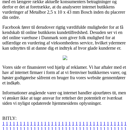
med en længere række aktuelle konsumenters betragtninger og
derfor er det at foretrække, at du analyserer internet butikkens
vurderinger af Metalbor 2,5 x 10 x 43 mm Bosch inden du placerer
din ordre.
Facebook fører til derudover rigtig værdifulde muligheder for at få
kendskab til online butikkens kundetilfredshed. Desuden ser vi en
del online varehuse i Danmark som giver folk mulighed for at
udfærdige en vurdering af virksomhedens service, hvilket ydermere
kan udnyttes til at danne dig et indtryk af hvor glade kunderne er.
Vores side er finansieret ved hjælp af reklamer. Vi har aftaler med et
hav af internet firmaer i form af at vi fremviser butikkernes varer, og
høster godtgørelse såfremt en bruger fra vores website gennemfører
et indkøb.
Informationer angående varer og internet handler ajourføres tit, men
vi ønsker ikke at tage ansvar for rettelser der potentielt er iværksat
siden vi nyligst opdaterede hjemmesidens oplysninger.
BITLY:
1
1
1
1
1
1
1
1
1
1
1
1
1
1
1
1
1
1
1
1
1
1
1
1
1
1
1
1
1
1
1
1
1
1
1
1
1
1
1
1
1
1
1
1
1
1
1
1
1
1
1
1
1
1
1
1
1
1
1
1
1
1
1
1
1
1
1
1
1
1
1
1