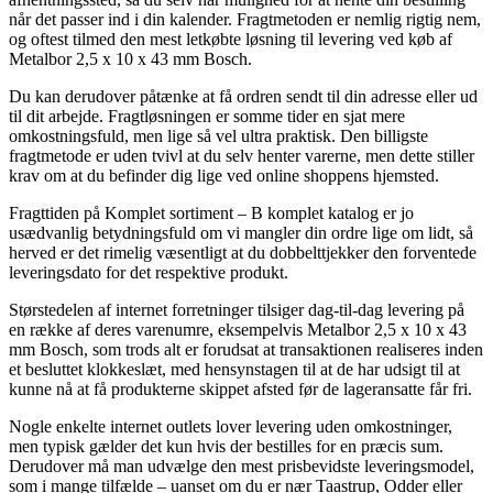
når det passer ind i din kalender. Fragtmetoden er nemlig rigtig nem,
og oftest tilmed den mest letkøbte løsning til levering ved køb af
Metalbor 2,5 x 10 x 43 mm Bosch.
Du kan derudover påtænke at få ordren sendt til din adresse eller ud
til dit arbejde. Fragtløsningen er somme tider en sjat mere
omkostningsfuld, men lige så vel ultra praktisk. Den billigste
fragtmetode er uden tvivl at du selv henter varerne, men dette stiller
krav om at du befinder dig lige ved online shoppens hjemsted.
Fragttiden på Komplet sortiment – B komplet katalog er jo
usædvanlig betydningsfuld om vi mangler din ordre lige om lidt, så
herved er det rimelig væsentligt at du dobbelttjekker den forventede
leveringsdato for det respektive produkt.
Størstedelen af internet forretninger tilsiger dag-til-dag levering på
en række af deres varenumre, eksempelvis Metalbor 2,5 x 10 x 43
mm Bosch, som trods alt er forudsat at transaktionen realiseres inden
et besluttet klokkeslæt, med hensynstagen til at de har udsigt til at
kunne nå at få produkterne skippet afsted før de lageransatte får fri.
Nogle enkelte internet outlets lover levering uden omkostninger,
men typisk gælder det kun hvis der bestilles for en præcis sum.
Derudover må man udvælge den mest prisbevidste leveringsmodel,
som i mange tilfælde – uanset om du er nær Taastrup, Odder eller