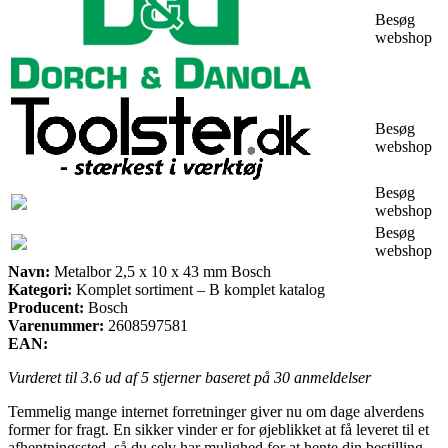
Besøg
webshop
Besøg
webshop
Besøg
webshop
Besøg
webshop
Navn:
Metalbor 2,5 x 10 x 43 mm Bosch
Kategori:
Komplet sortiment – B komplet katalog
Producent:
Bosch
Varenummer:
2608597581
EAN:
Vurderet til
3.6
ud af 5 stjerner baseret på
30
anmeldelser
Temmelig mange internet forretninger giver nu om dage alverdens
former for fragt. En sikker vinder er for øjeblikket at få leveret til et
afhentningssted, så du selv har mulighed for at hente din bestilling