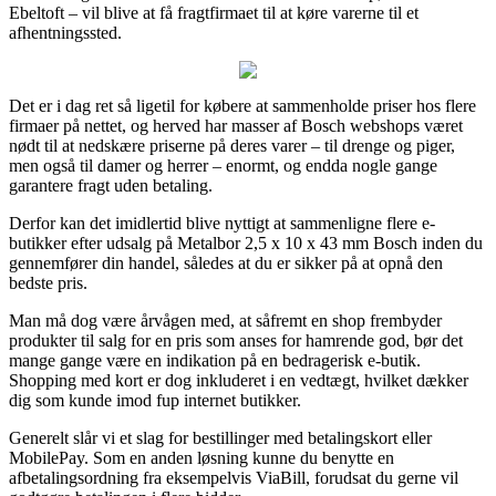
Ebeltoft – vil blive at få fragtfirmaet til at køre varerne til et
afhentningssted.
Det er i dag ret så ligetil for købere at sammenholde priser hos flere
firmaer på nettet, og herved har masser af Bosch webshops været
nødt til at nedskære priserne på deres varer – til drenge og piger,
men også til damer og herrer – enormt, og endda nogle gange
garantere fragt uden betaling.
Derfor kan det imidlertid blive nyttigt at sammenligne flere e-
butikker efter udsalg på Metalbor 2,5 x 10 x 43 mm Bosch inden du
gennemfører din handel, således at du er sikker på at opnå den
bedste pris.
Man må dog være årvågen med, at såfremt en shop frembyder
produkter til salg for en pris som anses for hamrende god, bør det
mange gange være en indikation på en bedragerisk e-butik.
Shopping med kort er dog inkluderet i en vedtægt, hvilket dækker
dig som kunde imod fup internet butikker.
Generelt slår vi et slag for bestillinger med betalingskort eller
MobilePay. Som en anden løsning kunne du benytte en
afbetalingsordning fra eksempelvis ViaBill, forudsat du gerne vil