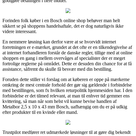
godtgøre betalingen i flere bidder.
Forinden folk køber i en Bosch online shop behøver man helt
sikkert se på shoppens handelsaftale, det er dog naturligvis ikke
videre interessant.
En nemmere løsning kan derfor være at se hvorvidt internet
forretningen er e-mærket, grundet at det ofte er en tilkendegivelse af
at internet forhandleren forstår de danske regler, tillige med at online
shoppen en gang i mellem overvåges af specialister der er meget
fortrolige reglerne på området. Dette er desuden din chance for at få
assistance, såfremt du skulle få besvær med din bestilling.
Foruden dette stiller vi forslag om at køberen er oppe på mærkerne
omkring de mest centrale forhold der gør sig gældende i forbindelse
med bestillingen, som fx hvilken returpolitik hjemmesiden har. I den
forbindelse er det tilmed relevant, at man til enhver tid gemmer ens
kvittering, så man når som helst vil kunne bevise handlen af
Metalbor 2,5 x 10 x 43 mm Bosch, uafhængig om du er på udkig
efter produkter til en kvinde eller mand.
Trustpilot medfører ret udmærkede løsninger til at gøre dig bekendt