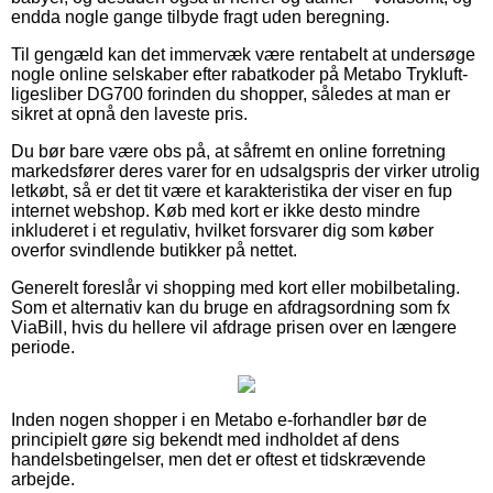
endda nogle gange tilbyde fragt uden beregning.
Til gengæld kan det immervæk være rentabelt at undersøge
nogle online selskaber efter rabatkoder på Metabo Trykluft-
ligesliber DG700 forinden du shopper, således at man er
sikret at opnå den laveste pris.
Du bør bare være obs på, at såfremt en online forretning
markedsfører deres varer for en udsalgspris der virker utrolig
letkøbt, så er det tit være et karakteristika der viser en fup
internet webshop. Køb med kort er ikke desto mindre
inkluderet i et regulativ, hvilket forsvarer dig som køber
overfor svindlende butikker på nettet.
Generelt foreslår vi shopping med kort eller mobilbetaling.
Som et alternativ kan du bruge en afdragsordning som fx
ViaBill, hvis du hellere vil afdrage prisen over en længere
periode.
Inden nogen shopper i en Metabo e-forhandler bør de
principielt gøre sig bekendt med indholdet af dens
handelsbetingelser, men det er oftest et tidskrævende
arbejde.