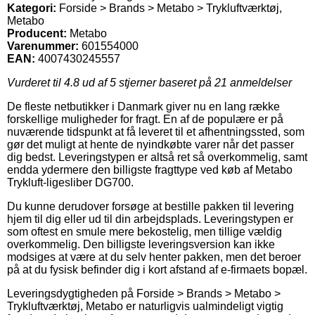
Kategori:
Forside > Brands > Metabo > Trykluftværktøj,
Metabo
Producent:
Metabo
Varenummer:
601554000
EAN:
4007430245557
Vurderet til
4.8
ud af 5 stjerner baseret på
21
anmeldelser
De fleste netbutikker i Danmark giver nu en lang række
forskellige muligheder for fragt. En af de populære er på
nuværende tidspunkt at få leveret til et afhentningssted, som
gør det muligt at hente de nyindkøbte varer når det passer
dig bedst. Leveringstypen er altså ret så overkommelig, samt
endda ydermere den billigste fragttype ved køb af Metabo
Trykluft-ligesliber DG700.
Du kunne derudover forsøge at bestille pakken til levering
hjem til dig eller ud til din arbejdsplads. Leveringstypen er
som oftest en smule mere bekostelig, men tillige vældig
overkommelig. Den billigste leveringsversion kan ikke
modsiges at være at du selv henter pakken, men det beroer
på at du fysisk befinder dig i kort afstand af e-firmaets bopæl.
Leveringsdygtigheden på Forside > Brands > Metabo >
Trykluftværktøj, Metabo er naturligvis ualmindeligt vigtig