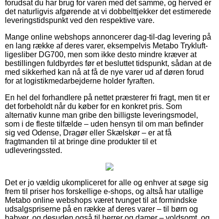
forudsat du har brug for varen med det samme, og herved er
det naturligvis afgørende at vi dobbelttjekker det estimerede
leveringstidspunkt ved den respektive vare.
Mange online webshops annoncerer dag-til-dag levering på
en lang række af deres varer, eksempelvis Metabo Trykluft-
ligesliber DG700, men som ikke desto mindre kræver at
bestillingen fuldbyrdes før et besluttet tidspunkt, sådan at de
med sikkerhed kan nå at få de nye varer ud af døren forud
for at logistikmedarbejderne holder fyraften.
En hel del forhandlere på nettet præsterer fri fragt, men tit er
det forbeholdt når du køber for en konkret pris. Som
alternativ kunne man gribe den billigste leveringsmodel,
som i de fleste tilfælde – uden hensyn til om man befinder
sig ved Odense, Dragør eller Skælskør – er at få
fragtmanden til at bringe dine produkter til et
udleveringssted.
Det er jo vældig ukompliceret for alle og enhver at søge sig
frem til priser hos forskellige e-shops, og altså har utallige
Metabo online webshops været tvunget til at formindske
udsalgspriserne på en række af deres varer – til børn og
babyer, og desuden også til herrer og damer – voldsomt, og