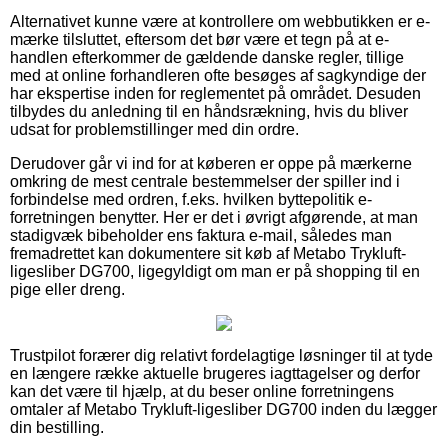
Alternativet kunne være at kontrollere om webbutikken er e-
mærke tilsluttet, eftersom det bør være et tegn på at e-
handlen efterkommer de gældende danske regler, tillige
med at online forhandleren ofte besøges af sagkyndige der
har ekspertise inden for reglementet på området. Desuden
tilbydes du anledning til en håndsrækning, hvis du bliver
udsat for problemstillinger med din ordre.
Derudover går vi ind for at køberen er oppe på mærkerne
omkring de mest centrale bestemmelser der spiller ind i
forbindelse med ordren, f.eks. hvilken byttepolitik e-
forretningen benytter. Her er det i øvrigt afgørende, at man
stadigvæk bibeholder ens faktura e-mail, således man
fremadrettet kan dokumentere sit køb af Metabo Trykluft-
ligesliber DG700, ligegyldigt om man er på shopping til en
pige eller dreng.
Trustpilot forærer dig relativt fordelagtige løsninger til at tyde
en længere række aktuelle brugeres iagttagelser og derfor
kan det være til hjælp, at du beser online forretningens
omtaler af Metabo Trykluft-ligesliber DG700 inden du lægger
din bestilling.