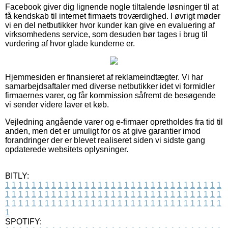
Facebook giver dig lignende nogle tiltalende løsninger til at
få kendskab til internet firmaets troværdighed. I øvrigt møder
vi en del netbutikker hvor kunder kan give en evaluering af
virksomhedens service, som desuden bør tages i brug til
vurdering af hvor glade kunderne er.
Hjemmesiden er finansieret af reklameindtægter. Vi har
samarbejdsaftaler med diverse netbutikker idet vi formidler
firmaernes varer, og får kommission såfremt de besøgende
vi sender videre laver et køb.
Vejledning angående varer og e-firmaer opretholdes fra tid til
anden, men det er umuligt for os at give garantier imod
forandringer der er blevet realiseret siden vi sidste gang
opdaterede websitets oplysninger.
BITLY:
1
1
1
1
1
1
1
1
1
1
1
1
1
1
1
1
1
1
1
1
1
1
1
1
1
1
1
1
1
1
1
1
1
1
1
1
1
1
1
1
1
1
1
1
1
1
1
1
1
1
1
1
1
1
1
1
1
1
1
1
1
1
1
1
1
1
1
1
1
1
1
1
1
1
1
1
1
1
1
1
1
1
1
1
1
1
1
1
1
1
1
1
1
1
1
1
1
1
1
1
SPOTIFY: