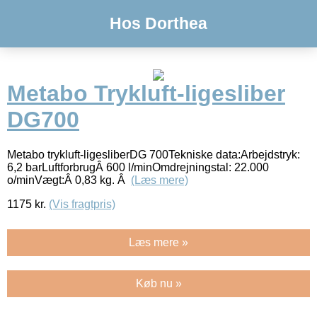
Hos Dorthea
Metabo Trykluft-ligesliber
DG700
Metabo trykluft-ligesliberDG 700Tekniske data:Arbejdstryk:
6,2 barLuftforbrugÂ 600 l/minOmdrejningstal: 22.000
o/minVægt:Â 0,83 kg. Â
(Læs mere)
1175
kr.
(Vis fragtpris)
Læs mere »
Køb nu »