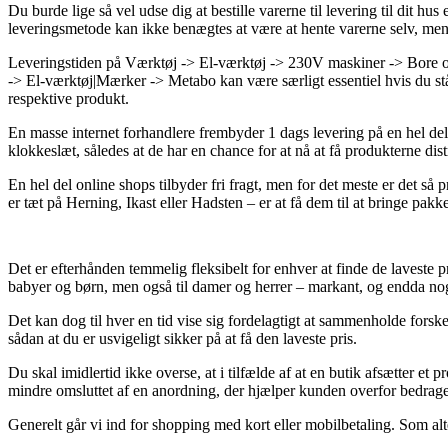
Du burde lige så vel udse dig at bestille varerne til levering til dit h
leveringsmetode kan ikke benægtes at være at hente varerne selv, men 
Leveringstiden på Værktøj -> El-værktøj -> 230V maskiner -> Bore 
-> El-værktøj|Mærker -> Metabo kan være særligt essentiel hvis du stå
respektive produkt.
En masse internet forhandlere frembyder 1 dags levering på en he
klokkeslæt, således at de har en chance for at nå at få produkterne di
En hel del online shops tilbyder fri fragt, men for det meste er det 
er tæt på Herning, Ikast eller Hadsten – er at få dem til at bringe pakke
Det er efterhånden temmelig fleksibelt for enhver at finde de laveste pr
babyer og børn, men også til damer og herrer – markant, og endda no
Det kan dog til hver en tid vise sig fordelagtigt at sammenholde
sådan at du er usvigeligt sikker på at få den laveste pris.
Du skal imidlertid ikke overse, at i tilfælde af at en butik afsætter et 
mindre omsluttet af en anordning, der hjælper kunden overfor bedrager
Generelt går vi ind for shopping med kort eller mobilbetaling. Som alt