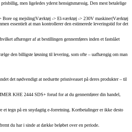
dre prisbillig, men ligeledes yderst hensigtsmæssig. Den mest betalelige
> Bore og mejsling|Værktøj -> El-værktøj -> 230V maskiner|Værktøj
men essentielt at man kontrollerer den estimerede leveringstid for det
t afhænger af at bestillingen gennemføres inden et fastslået
vælge den billigste løsning til levering, som ofte – uafhængig om man
fundet det nødvendigt at nedsætte prisniveauet på deres produkter – til
IHAMMER KHE 2444 SDS+ forud for at du gennemfører din handel,
ære et tegn på en snydagtig e-forretning. Kortbetalinger er ikke desto
fremt du har i sinde at dække beløbet over en periode.