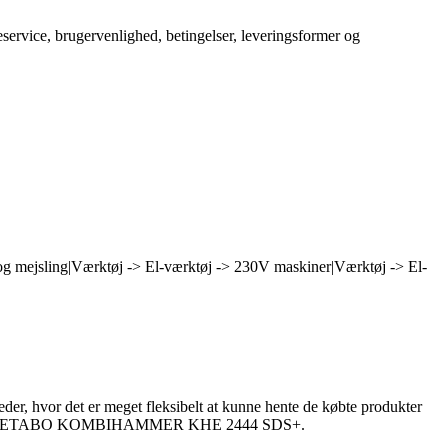
service, brugervenlighed, betingelser, leveringsformer og
g mejsling|Værktøj -> El-værktøj -> 230V maskiner|Værktøj -> El-
teder, hvor det er meget fleksibelt at kunne hente de købte produkter
ved køb af METABO KOMBIHAMMER KHE 2444 SDS+.