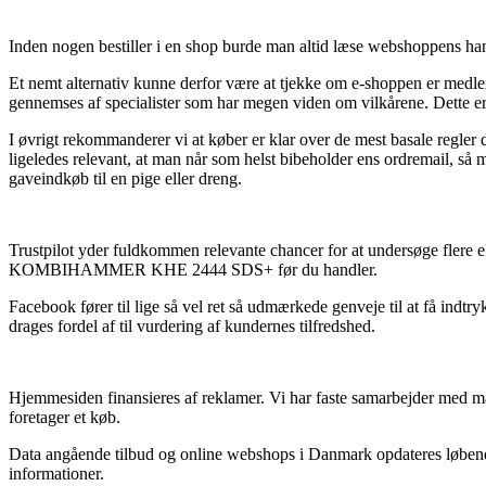
Inden nogen bestiller i en shop burde man altid læse webshoppens han
Et nemt alternativ kunne derfor være at tjekke om e-shoppen er medlem 
gennemses af specialister som har megen viden om vilkårene. Dette er de
I øvrigt rekommanderer vi at køber er klar over de mest basale regler 
ligeledes relevant, at man når som helst bibeholder ens ordrema
gaveindkøb til en pige eller dreng.
Trustpilot yder fuldkommen relevante chancer for at undersøge flere 
KOMBIHAMMER KHE 2444 SDS+ før du handler.
Facebook fører til lige så vel ret så udmærkede genveje til at få indtr
drages fordel af til vurdering af kundernes tilfredshed.
Hjemmesiden finansieres af reklamer. Vi har faste samarbejder med ma
foretager et køb.
Data angående tilbud og online webshops i Danmark opdateres løbende, 
informationer.