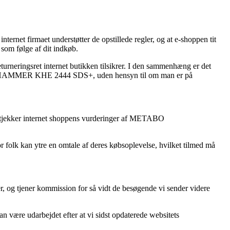
ernet firmaet understøtter de opstillede regler, og at e-shoppen tit
 som følge af dit indkøb.
eturneringsret internet butikken tilsikrer. I den sammenhæng er det
KOMBIHAMMER KHE 2444 SDS+, uden hensyn til om man er på
du tjekker internet shoppens vurderinger af METABO
or folk kan ytre en omtale af deres købsoplevelse, hvilket tilmed må
r, og tjener kommission for så vidt de besøgende vi sender videre
 være udarbejdet efter at vi sidst opdaterede websitets