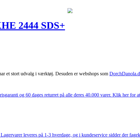
E 2444 SDS+
har et stort udvalg i værktøj. Desuden er webshops som
DorchDanola.
isgaranti og 60 dages returret på alle deres 40.000 varer. Klik her for a
gervarer leveres på 1-3 hverdage, og i kundeservice sidder der fageksper