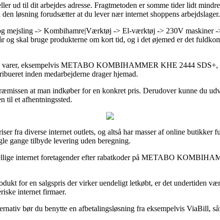
us eller ud til dit arbejdes adresse. Fragtmetoden er somme tider lidt min
den løsning forudsætter at du lever nær internet shoppens arbejdslager.
og mejsling -> Kombihamre|Værktøj -> El-værktøj -> 230V maskiner -
r og skal bruge produkterne om kort tid, og i det øjemed er det fuldkom
l del varer, eksempelvis METABO KOMBIHAMMER KHE 2444 SDS+, hvilke
stribueret inden medarbejderne drager hjemad.
så præmissen at man indkøber for en konkret pris. Derudover kunne du ud
n til et afhentningssted.
iser fra diverse internet outlets, og altså har masser af online butikker 
gle gange tilbyde levering uden beregning.
 forskellige internet foretagender efter rabatkoder på METABO KOMB
produkt for en salgspris der virker uendeligt letkøbt, er det undertiden v
iske internet firmaer.
ernativ bør du benytte en afbetalingsløsning fra eksempelvis ViaBill, så