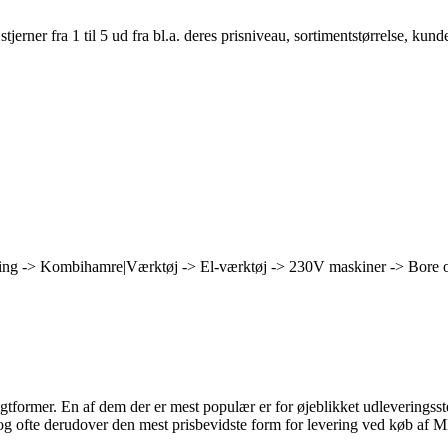
er fra 1 til 5 ud fra bl.a. deres prisniveau, sortimentstørrelse, kunde
ing -> Kombihamre|Værktøj -> El-værktøj -> 230V maskiner -> Bore o
ragtformer. En af dem der er mest populær er for øjeblikket udleveringss
ssig, og ofte derudover den mest prisbevidste form for levering 