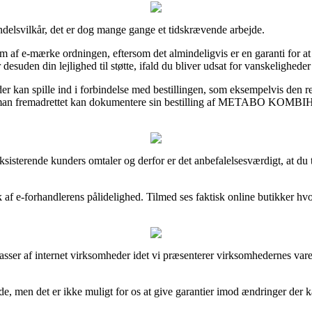
delsvilkår, det er dog mange gange et tidskrævende arbejde.
af e-mærke ordningen, eftersom det almindeligvis er en garanti for at int
suden din lejlighed til støtte, ifald du bliver udsat for vanskeligheder
der kan spille ind i forbindelse med bestillingen, som eksempelvis den r
il, så man fremadrettet kan dokumentere sin bestilling af METABO 
eksisterende kunders omtaler og derfor er det anbefalelsesværdigt, at 
yk af e-forhandlerens pålidelighed. Tilmed ses faktisk online butikker hv
sser af internet virksomheder idet vi præsenterer virksomhedernes vare
men det er ikke muligt for os at give garantier imod ændringer der kan