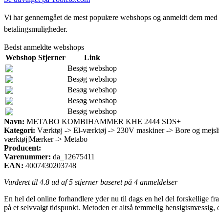
Vi har gennemgået de mest populære webshops og anmeldt dem med stjern
betalingsmuligheder.
Bedst anmeldte webshops
Webshop
Stjerner
Link
Besøg webshop
Besøg webshop
Besøg webshop
Besøg webshop
Besøg webshop
Navn:
METABO KOMBIHAMMER KHE 2444 SDS+
Kategori:
Værktøj -> El-værktøj -> 230V maskiner -> Bore og mejsl
værktøj|Mærker -> Metabo
Producent:
Varenummer:
da_12675411
EAN:
4007430203748
Vurderet til
4.8
ud af 5 stjerner baseret på
4
anmeldelser
En hel del online forhandlere yder nu til dags en hel del forskellige f
på et selvvalgt tidspunkt. Metoden er altså temmelig hensigtsmæ