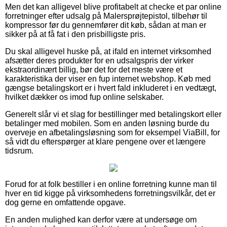
Men det kan alligevel blive profitabelt at checke et par online
forretninger efter udsalg på Malersprøjtepistol, tilbehør til
kompressor før du gennemfører dit køb, sådan at man er
sikker på at få fat i den prisbilligste pris.
Du skal alligevel huske på, at ifald en internet virksomhed
afsætter deres produkter for en udsalgspris der virker
ekstraordinært billig, bør det for det meste være et
karakteristika der viser en fup internet webshop. Køb med
gængse betalingskort er i hvert fald inkluderet i en vedtægt,
hvilket dækker os imod fup online selskaber.
Generelt slår vi et slag for bestillinger med betalingskort eller
betalinger med mobilen. Som en anden løsning burde du
overveje en afbetalingsløsning som for eksempel ViaBill, for
så vidt du efterspørger at klare pengene over et længere
tidsrum.
Forud for at folk bestiller i en online forretning kunne man til
hver en tid kigge på virksomhedens forretningsvilkår, det er
dog gerne en omfattende opgave.
En anden mulighed kan derfor være at undersøge om