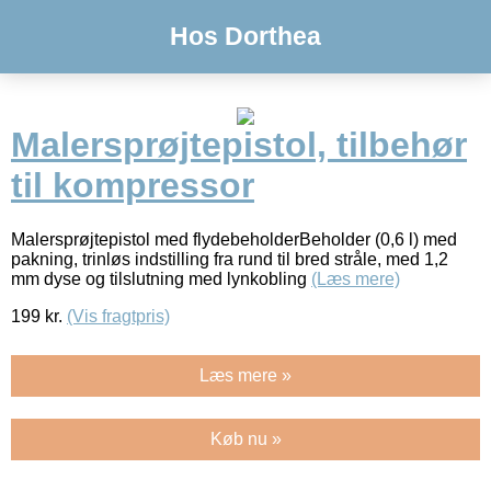
Hos Dorthea
Malersprøjtepistol, tilbehør
til kompressor
Malersprøjtepistol med flydebeholderBeholder (0,6 l) med
pakning, trinløs indstilling fra rund til bred stråle, med 1,2
mm dyse og tilslutning med lynkobling
(Læs mere)
199
kr.
(Vis fragtpris)
Læs mere »
Køb nu »