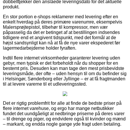
dobbelttjekker den anslåede leveringsdato for det aktuelle
produkt.
En stor portion e-shops reklamerer med levering efter en
enkelt hverdag på deres primære varenumre, eksempelvis
Malersprøjtepistol, tilbehør til kompressor, men vær
påpasselig da det er betinget af at bestillingen indsendes
tidligere end et angivent tidspunkt, med det formål at de
højst sandsynligt kan nå at få de nye varer ekspederet før
lagermedarbejderne holder fyraften.
Indtil flere internet virksomheder garanterer levering uden
gebyr, men typisk er det forbeholdt når du shopper for en
bestemt pris. Desuden kan man tage den mest prisbevidste
leveringsmåde, der ofte – uden hensyn til om du befinder sig
i Helsingør, Sønderborg eller Jyllinge – er at få fragtmanden
til at levere varerne til et udleveringssted.
Det er rigtig problemfrit for alle at finde de bedste priser på
flere internet varehuse, og ergo har mange netbutikker
fundet det uundgåeligt at nedbringe priserne på deres varer
– til drenge og piger, og endvidere også til kvinder og mænd
– markant, og endda nogle gange yde fragt uden betaling.