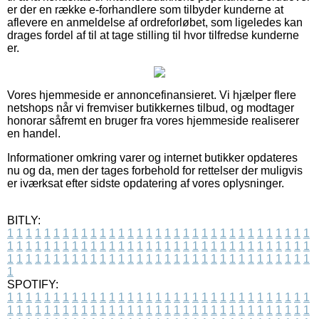
er der en række e-forhandlere som tilbyder kunderne at
aflevere en anmeldelse af ordreforløbet, som ligeledes kan
drages fordel af til at tage stilling til hvor tilfredse kunderne
er.
Vores hjemmeside er annoncefinansieret. Vi hjælper flere
netshops når vi fremviser butikkernes tilbud, og modtager
honorar såfremt en bruger fra vores hjemmeside realiserer
en handel.
Informationer omkring varer og internet butikker opdateres
nu og da, men der tages forbehold for rettelser der muligvis
er iværksat efter sidste opdatering af vores oplysninger.
BITLY:
1
1
1
1
1
1
1
1
1
1
1
1
1
1
1
1
1
1
1
1
1
1
1
1
1
1
1
1
1
1
1
1
1
1
1
1
1
1
1
1
1
1
1
1
1
1
1
1
1
1
1
1
1
1
1
1
1
1
1
1
1
1
1
1
1
1
1
1
1
1
1
1
1
1
1
1
1
1
1
1
1
1
1
1
1
1
1
1
1
1
1
1
1
1
1
1
1
1
1
1
SPOTIFY:
1
1
1
1
1
1
1
1
1
1
1
1
1
1
1
1
1
1
1
1
1
1
1
1
1
1
1
1
1
1
1
1
1
1
1
1
1
1
1
1
1
1
1
1
1
1
1
1
1
1
1
1
1
1
1
1
1
1
1
1
1
1
1
1
1
1