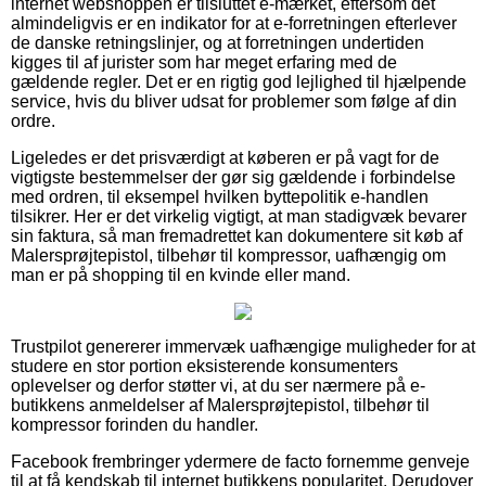
internet webshoppen er tilsluttet e-mærket, eftersom det
almindeligvis er en indikator for at e-forretningen efterlever
de danske retningslinjer, og at forretningen undertiden
kigges til af jurister som har meget erfaring med de
gældende regler. Det er en rigtig god lejlighed til hjælpende
service, hvis du bliver udsat for problemer som følge af din
ordre.
Ligeledes er det prisværdigt at køberen er på vagt for de
vigtigste bestemmelser der gør sig gældende i forbindelse
med ordren, til eksempel hvilken byttepolitik e-handlen
tilsikrer. Her er det virkelig vigtigt, at man stadigvæk bevarer
sin faktura, så man fremadrettet kan dokumentere sit køb af
Malersprøjtepistol, tilbehør til kompressor, uafhængig om
man er på shopping til en kvinde eller mand.
Trustpilot genererer immervæk uafhængige muligheder for at
studere en stor portion eksisterende konsumenters
oplevelser og derfor støtter vi, at du ser nærmere på e-
butikkens anmeldelser af Malersprøjtepistol, tilbehør til
kompressor forinden du handler.
Facebook frembringer ydermere de facto fornemme genveje
til at få kendskab til internet butikkens popularitet. Derudover