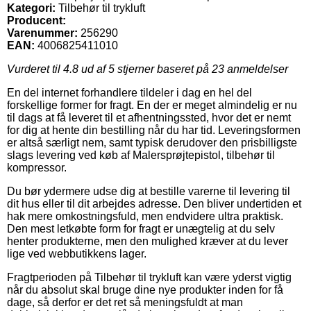
Kategori:
Tilbehør til trykluft
Producent:
Varenummer:
256290
EAN:
4006825411010
Vurderet til
4.8
ud af 5 stjerner baseret på
23
anmeldelser
En del internet forhandlere tildeler i dag en hel del
forskellige former for fragt. En der er meget almindelig er nu
til dags at få leveret til et afhentningssted, hvor det er nemt
for dig at hente din bestilling når du har tid. Leveringsformen
er altså særligt nem, samt typisk derudover den prisbilligste
slags levering ved køb af Malersprøjtepistol, tilbehør til
kompressor.
Du bør ydermere udse dig at bestille varerne til levering til
dit hus eller til dit arbejdes adresse. Den bliver undertiden et
hak mere omkostningsfuld, men endvidere ultra praktisk.
Den mest letkøbte form for fragt er unægtelig at du selv
henter produkterne, men den mulighed kræver at du lever
lige ved webbutikkens lager.
Fragtperioden på Tilbehør til trykluft kan være yderst vigtig
når du absolut skal bruge dine nye produkter inden for få
dage, så derfor er det ret så meningsfuldt at man