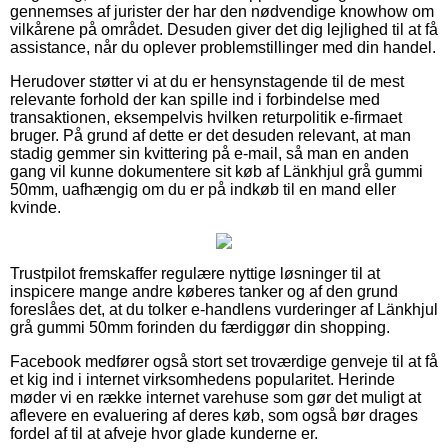
gennemses af jurister der har den nødvendige knowhow om
vilkårene på området. Desuden giver det dig lejlighed til at få
assistance, når du oplever problemstillinger med din handel.
Herudover støtter vi at du er hensynstagende til de mest
relevante forhold der kan spille ind i forbindelse med
transaktionen, eksempelvis hvilken returpolitik e-firmaet
bruger. På grund af dette er det desuden relevant, at man
stadig gemmer sin kvittering på e-mail, så man en anden
gang vil kunne dokumentere sit køb af Länkhjul grå gummi
50mm, uafhængig om du er på indkøb til en mand eller
kvinde.
Trustpilot fremskaffer regulære nyttige løsninger til at
inspicere mange andre køberes tanker og af den grund
foreslåes det, at du tolker e-handlens vurderinger af Länkhjul
grå gummi 50mm forinden du færdiggør din shopping.
Facebook medfører også stort set troværdige genveje til at få
et kig ind i internet virksomhedens popularitet. Herinde
møder vi en række internet varehuse som gør det muligt at
aflevere en evaluering af deres køb, som også bør drages
fordel af til at afveje hvor glade kunderne er.