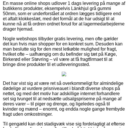
En masse online shops udlover 1 dags levering på mange af
butikkens produkter, eksempelvis Länkhjul grå gummi
50mm, som er underforstået at ordren lægges tidligere end
et aftalt klokkeslæt, med det formål at de har udsigt til at
kunne nå at få ordren ordnet forud for at lagermedarbejderne
drager hjemad.
Nogle webshops tilbyder gratis levering, men ofte gælder
det kun hvis man shopper for en konkret sum. Desuden kan
man beslutte sig for den mest letkøbte mulighed for fragt,
hvilket ofte – uafhængig om du befinder sig tæt på Køge,
Birkerød eller Støvring – vil være at få fragtfirmaet til at
bringe dine produkter til et udleveringssted.
Det har vist sig at være ret så overkommeligt for almindelige
dødelige at vurdere prisniveauet i blandt diverse shops på
nettet, og med det motiv har adskillige internet forhandlere
set sig tvunget til at nedsætte udsalgspriserne på mange af
deres varer – til piger og drenge, og ligeledes også til
kvinder og mænd – enormt, og endda nogle gange frembyde
fragt uden omkostninger.
Til gengæld kan det stadigvæk vise sig fordelagtigt at efterse