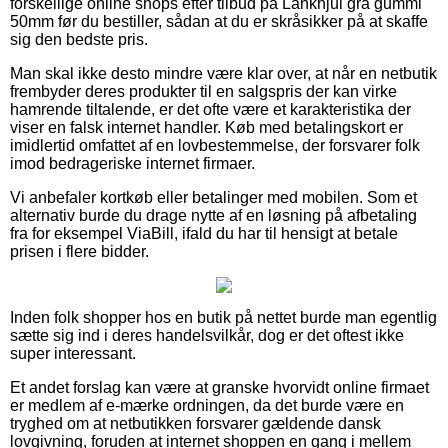
forskellige online shops efter tilbud på Länkhjul grå gummi
50mm før du bestiller, sådan at du er skråsikker på at skaffe
sig den bedste pris.
Man skal ikke desto mindre være klar over, at når en netbutik
frembyder deres produkter til en salgspris der kan virke
hamrende tiltalende, er det ofte være et karakteristika der
viser en falsk internet handler. Køb med betalingskort er
imidlertid omfattet af en lovbestemmelse, der forsvarer folk
imod bedrageriske internet firmaer.
Vi anbefaler kortkøb eller betalinger med mobilen. Som et
alternativ burde du drage nytte af en løsning på afbetaling
fra for eksempel ViaBill, ifald du har til hensigt at betale
prisen i flere bidder.
Inden folk shopper hos en butik på nettet burde man egentlig
sætte sig ind i deres handelsvilkår, dog er det oftest ikke
super interessant.
Et andet forslag kan være at granske hvorvidt online firmaet
er medlem af e-mærke ordningen, da det burde være en
tryghed om at netbutikken forsvarer gældende dansk
lovgivning, foruden at internet shoppen en gang i mellem