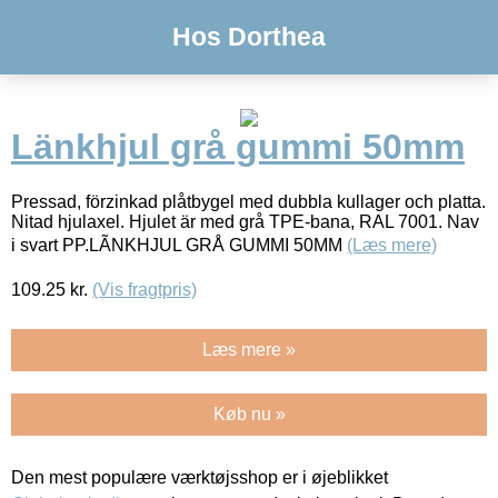
Hos Dorthea
Länkhjul grå gummi 50mm
Pressad, förzinkad plåtbygel med dubbla kullager och platta.
Nitad hjulaxel. Hjulet är med grå TPE-bana, RAL 7001. Nav
i svart PP.LÃNKHJUL GRÅ GUMMI 50MM
(Læs mere)
109.25
kr.
(Vis fragtpris)
Læs mere »
Køb nu »
Den mest populære værktøjsshop er i øjeblikket