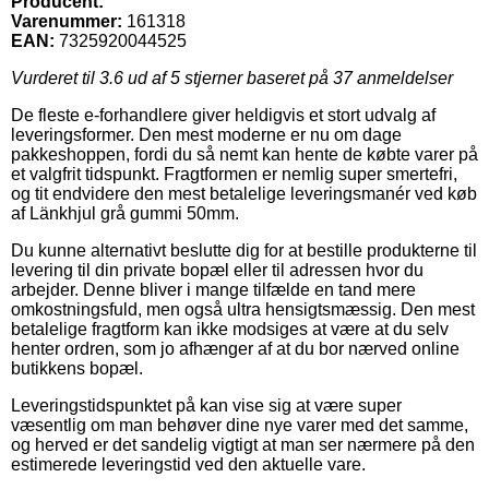
Producent:
Varenummer:
161318
EAN:
7325920044525
Vurderet til
3.6
ud af 5 stjerner baseret på
37
anmeldelser
De fleste e-forhandlere giver heldigvis et stort udvalg af
leveringsformer. Den mest moderne er nu om dage
pakkeshoppen, fordi du så nemt kan hente de købte varer på
et valgfrit tidspunkt. Fragtformen er nemlig super smertefri,
og tit endvidere den mest betalelige leveringsmanér ved køb
af Länkhjul grå gummi 50mm.
Du kunne alternativt beslutte dig for at bestille produkterne til
levering til din private bopæl eller til adressen hvor du
arbejder. Denne bliver i mange tilfælde en tand mere
omkostningsfuld, men også ultra hensigtsmæssig. Den mest
betalelige fragtform kan ikke modsiges at være at du selv
henter ordren, som jo afhænger af at du bor nærved online
butikkens bopæl.
Leveringstidspunktet på kan vise sig at være super
væsentlig om man behøver dine nye varer med det samme,
og herved er det sandelig vigtigt at man ser nærmere på den
estimerede leveringstid ved den aktuelle vare.