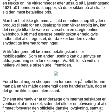
en række online virksomheder efter udsalg på Låseringstang
4621-a01 forinden du shopper, så du er sikker på at skaffe
sig den mest betalelige pris.
Man bør blot ikke glemme, at ifald en online shop tilbyder et
produkt til salg for en udsalgspris som virker utrolig lav, kan
det i nogle tilfælde være en varsel om en uægte online
webshop. Køb med gængse betalingskort er heldigvis
indbefattet af et regelsæt, der dækker kunden overfor
snydagtige internet forretninger.
Vi tilråder generelt køb med betalingskort eller
mobilbetaling. Som en anden løsning kan du udnytte en
afdragsordning som for eksempel ViaBill, for så vidt du
hellere vil betale prisen ude i fremtiden.
Forud for at nogen shopper i en forhandler på nettet kunne
man på en vis måde gennemgå dens handelsaftale, dog er
det gerne ikke super interessant.
Et nemt alternativ er at undersøge om internet selskabet er
verificeret af e-mærket, siden det ofte er en påvisning af at e-
firmaet forsvarer den officielle danske lovgivning, samt at