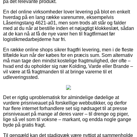
på det relevante produkt.
En del online virksomheder lover levering på blot en enkelt
hverdag på en lang række varenumre, eksempelvis
Låseringstang 4621-a01, men som trods alt står og falder
med at du når at bestille inden et nøjagtigt klokkeslæt, sådan
at de kan nå at få de nye varer hen til fragtfirmaet før
logistikmedarbejderne har fri.
En række online shops sikrer fragtfri levering, men i de fleste
tilfælde kun når der købes for en præcis sum. Som alternativ
må man tage den mindst kostelige fragtmulighed, der ofte –
hvad end du opholder sig nær Kolding, Varde eller Brande –
vil være at få fragtmanden til at bringe varerne til et
udleveringssted.
Det er rigtig uproblematisk for almindelige dødelige at
vurdere prisniveauet på forskellige webbutikker, og derfor
har flere internet forhandlere set sig nødsaget til at presse
prisniveauet på mange af deres varer – til drenge og piger,
lige så vel som til voksne – markant, og endda nogle gange
byde på gratis fragt.
Til gengæld kan det stadigvæk være nyttigt at sammenholde