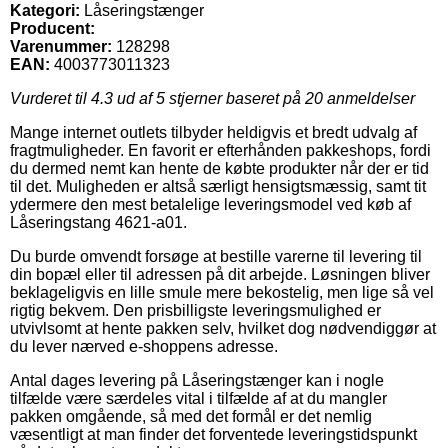
Kategori:
Låseringstænger
Producent:
Varenummer:
128298
EAN:
4003773011323
Vurderet til
4.3
ud af 5 stjerner baseret på
20
anmeldelser
Mange internet outlets tilbyder heldigvis et bredt udvalg af
fragtmuligheder. En favorit er efterhånden pakkeshops, fordi
du dermed nemt kan hente de købte produkter når der er tid
til det. Muligheden er altså særligt hensigtsmæssig, samt tit
ydermere den mest betalelige leveringsmodel ved køb af
Låseringstang 4621-a01.
Du burde omvendt forsøge at bestille varerne til levering til
din bopæl eller til adressen på dit arbejde. Løsningen bliver
beklageligvis en lille smule mere bekostelig, men lige så vel
rigtig bekvem. Den prisbilligste leveringsmulighed er
utvivlsomt at hente pakken selv, hvilket dog nødvendiggør at
du lever nærved e-shoppens adresse.
Antal dages levering på Låseringstænger kan i nogle
tilfælde være særdeles vital i tilfælde af at du mangler
pakken omgående, så med det formål er det nemlig
væsentligt at man finder det forventede leveringstidspunkt