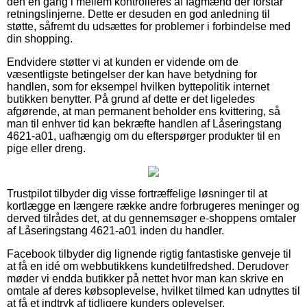
den en gang i mellem kontrolleres af fagmænd der forstår
retningslinjerne. Dette er desuden en god anledning til
støtte, såfremt du udsættes for problemer i forbindelse med
din shopping.
Endvidere støtter vi at kunden er vidende om de
væsentligste betingelser der kan have betydning for
handlen, som for eksempel hvilken byttepolitik internet
butikken benytter. På grund af dette er det ligeledes
afgørende, at man permanent beholder ens kvittering, så
man til enhver tid kan bekræfte handlen af Låseringstang
4621-a01, uafhængig om du efterspørger produkter til en
pige eller dreng.
Trustpilot tilbyder dig visse fortræffelige løsninger til at
kortlægge en længere række andre forbrugeres meninger og
derved tilrådes det, at du gennemsøger e-shoppens omtaler
af Låseringstang 4621-a01 inden du handler.
Facebook tilbyder dig lignende rigtig fantastiske genveje til
at få en idé om webbutikkens kundetilfredshed. Derudover
møder vi endda butikker på nettet hvor man kan skrive en
omtale af deres købsoplevelse, hvilket tilmed kan udnyttes til
at få et indtryk af tidligere kunders oplevelser.