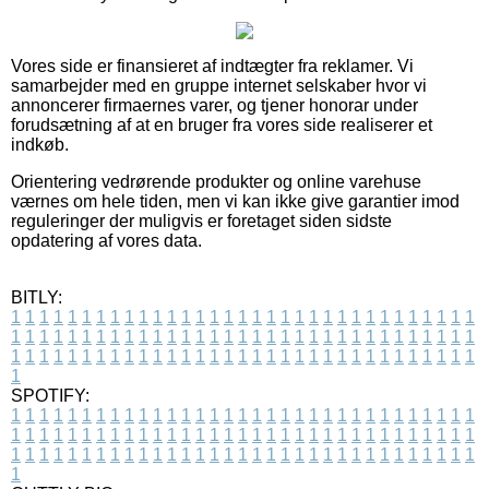
Vores side er finansieret af indtægter fra reklamer. Vi
samarbejder med en gruppe internet selskaber hvor vi
annoncerer firmaernes varer, og tjener honorar under
forudsætning af at en bruger fra vores side realiserer et
indkøb.
Orientering vedrørende produkter og online varehuse
værnes om hele tiden, men vi kan ikke give garantier imod
reguleringer der muligvis er foretaget siden sidste
opdatering af vores data.
BITLY:
1
1
1
1
1
1
1
1
1
1
1
1
1
1
1
1
1
1
1
1
1
1
1
1
1
1
1
1
1
1
1
1
1
1
1
1
1
1
1
1
1
1
1
1
1
1
1
1
1
1
1
1
1
1
1
1
1
1
1
1
1
1
1
1
1
1
1
1
1
1
1
1
1
1
1
1
1
1
1
1
1
1
1
1
1
1
1
1
1
1
1
1
1
1
1
1
1
1
1
1
SPOTIFY:
1
1
1
1
1
1
1
1
1
1
1
1
1
1
1
1
1
1
1
1
1
1
1
1
1
1
1
1
1
1
1
1
1
1
1
1
1
1
1
1
1
1
1
1
1
1
1
1
1
1
1
1
1
1
1
1
1
1
1
1
1
1
1
1
1
1
1
1
1
1
1
1
1
1
1
1
1
1
1
1
1
1
1
1
1
1
1
1
1
1
1
1
1
1
1
1
1
1
1
1