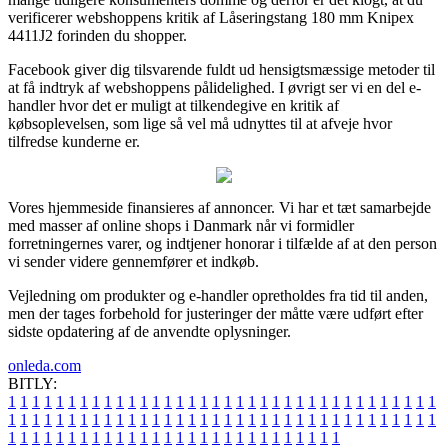
verificerer webshoppens kritik af Låseringstang 180 mm Knipex
4411J2 forinden du shopper.
Facebook giver dig tilsvarende fuldt ud hensigtsmæssige metoder til
at få indtryk af webshoppens pålidelighed. I øvrigt ser vi en del e-
handler hvor det er muligt at tilkendegive en kritik af
købsoplevelsen, som lige så vel må udnyttes til at afveje hvor
tilfredse kunderne er.
Vores hjemmeside finansieres af annoncer. Vi har et tæt samarbejde
med masser af online shops i Danmark når vi formidler
forretningernes varer, og indtjener honorar i tilfælde af at den person
vi sender videre gennemfører et indkøb.
Vejledning om produkter og e-handler opretholdes fra tid til anden,
men der tages forbehold for justeringer der måtte være udført efter
sidste opdatering af de anvendte oplysninger.
onleda.com
BITLY:
1
1
1
1
1
1
1
1
1
1
1
1
1
1
1
1
1
1
1
1
1
1
1
1
1
1
1
1
1
1
1
1
1
1
1
1
1
1
1
1
1
1
1
1
1
1
1
1
1
1
1
1
1
1
1
1
1
1
1
1
1
1
1
1
1
1
1
1
1
1
1
1
1
1
1
1
1
1
1
1
1
1
1
1
1
1
1
1
1
1
1
1
1
1
1
1
1
1
1
1