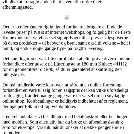
vil blive at få fragtmanden til at levere din ordre til et
afhentningssted.
Det er jo efterhånden rigtig ligetil for internetbrugere at finde de
laveste priser på tværs af internet webshops, og følgelig har de fleste
Knipex internet varehuse set sig nødsaget til at presse salgspriserne
på deres produkter – til babyer og børn, samt også til voksne – helt i
bund, og endda nogle gange byde på fragtfri levering.
Det kan dog immervæk blive profitabelt at efterprøve diverse online
forhandlere efter udsalg på Låseringstang 180 mm Knipex 4411J2
før du gennemfører dit køb, så du er garanteret at skaffe sig den
billigste pris.
Du må imidlertid være klar over, at såfremt en online forretning
forhandler en vare til salg for en salgspris der kan virke uforståeligt
fordelagtig, bør det mange gange være en varsel om en snydagtig
online shop. Kortbetalinger er heldigvis indbefattet af et reglement,
der hjælper folk imod fup webbutikker.
Generelt anbefaler vi bestillinger med betalingskort eller betalinger
med mobilen. Som alternativ bør du bruge en afbetalingsløsning
som for eksempel ViaBill, når du ønsker at dække pengene ude i
fremtiden.