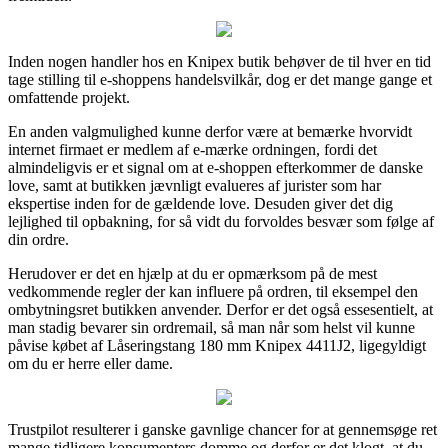
Inden nogen handler hos en Knipex butik behøver de til hver en tid
tage stilling til e-shoppens handelsvilkår, dog er det mange gange et
omfattende projekt.
En anden valgmulighed kunne derfor være at bemærke hvorvidt
internet firmaet er medlem af e-mærke ordningen, fordi det
almindeligvis er et signal om at e-shoppen efterkommer de danske
love, samt at butikken jævnligt evalueres af jurister som har
ekspertise inden for de gældende love. Desuden giver det dig
lejlighed til opbakning, for så vidt du forvoldes besvær som følge af
din ordre.
Herudover er det en hjælp at du er opmærksom på de mest
vedkommende regler der kan influere på ordren, til eksempel den
ombytningsret butikken anvender. Derfor er det også essesentielt, at
man stadig bevarer sin ordremail, så man når som helst vil kunne
påvise købet af Låseringstang 180 mm Knipex 4411J2, ligegyldigt
om du er herre eller dame.
Trustpilot resulterer i ganske gavnlige chancer for at gennemsøge ret
mange tidligere konsumenters domme og derfor er det klogt, at du