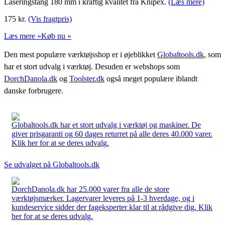
Låseringstang 180 mm i kraftig kvalitet fra Knipex.
(Læs mere)
175
kr.
(Vis fragtpris)
Læs mere »
Køb nu »
Den mest populære værktøjsshop er i øjeblikket
Globaltools.dk
, som
har et stort udvalg i værktøj. Desuden er webshops som
DorchDanola.dk
og
Toolster.dk
også meget populære iblandt
danske forbrugere.
Globaltools.dk har et stort udvalg i værktøj og maskiner. De
giver prisgaranti og 60 dages returret på alle deres 40.000 varer.
Klik her for at se deres udvalg.
Se udvalget på Globaltools.dk
DorchDanola.dk har 25.000 varer fra alle de store
værktøjsmærker. Lagervarer leveres på 1-3 hverdage, og i
kundeservice sidder der fageksperter klar til at rådgive dig. Klik
her for at se deres udvalg.