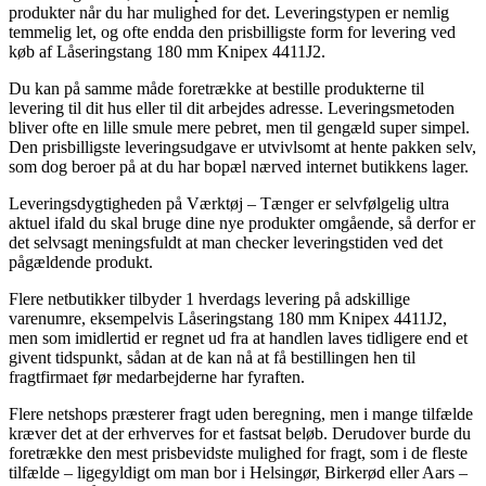
produkter når du har mulighed for det. Leveringstypen er nemlig
temmelig let, og ofte endda den prisbilligste form for levering ved
køb af Låseringstang 180 mm Knipex 4411J2.
Du kan på samme måde foretrække at bestille produkterne til
levering til dit hus eller til dit arbejdes adresse. Leveringsmetoden
bliver ofte en lille smule mere pebret, men til gengæld super simpel.
Den prisbilligste leveringsudgave er utvivlsomt at hente pakken selv,
som dog beroer på at du har bopæl nærved internet butikkens lager.
Leveringsdygtigheden på Værktøj – Tænger er selvfølgelig ultra
aktuel ifald du skal bruge dine nye produkter omgående, så derfor er
det selvsagt meningsfuldt at man checker leveringstiden ved det
pågældende produkt.
Flere netbutikker tilbyder 1 hverdags levering på adskillige
varenumre, eksempelvis Låseringstang 180 mm Knipex 4411J2,
men som imidlertid er regnet ud fra at handlen laves tidligere end et
givent tidspunkt, sådan at de kan nå at få bestillingen hen til
fragtfirmaet før medarbejderne har fyraften.
Flere netshops præsterer fragt uden beregning, men i mange tilfælde
kræver det at der erhverves for et fastsat beløb. Derudover burde du
foretrække den mest prisbevidste mulighed for fragt, som i de fleste
tilfælde – ligegyldigt om man bor i Helsingør, Birkerød eller Aars –