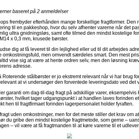
jerner baseret på
2
anmeldelser
hops frembyder efterhånden mange forskellige fragtformer. Den
ring til en pakkeshop, hvor du selv afhenter varerne når det pas
g ultra gnidningsløs, samt ofte tilmed den mindst kostelige for
M14 x 0,3 mm, krusede børster.
 dig at få leveret til din lejlighed eller ud til dit arbejdes ad
re omkostningsfuld, men omvendt særdeles smart. Den mest pri
altid vise sig at være at hente ordren selv, men den løsning kræv
erens adresse.
oterende stålbørster er jo ekstremt relevant når vi har brug for 
relevant at vi undersøger den forventede leveringsdato ved de
ler garanti om dag-til-dag fragt på adskillige varer, eksempelvi
ster, hvilket tager udgangspunkt i at handlen laves forinden et 
kt hen til fragtfirmaet forinden lagerpersonalet holder fyraften.
fragt uden omkostninger, men for det meste stiller det krav om at 
 bør du gribe den mindst kostelige fragtmetode, som gerne – uan
en – vil være at få fragtmanden til at køre varerne til et udleve