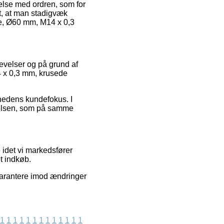
delse med ordren, som for
nt, at man stadigvæk
te, Ø60 mm, M14 x 0,3
evelser og på grund af
14 x 0,3 mm, krusede
mhedens kundefokus. I
evelsen, som på samme
 idet vi markedsfører
t indkøb.
garantere imod ændringer
1
1
1
1
1
1
1
1
1
1
1
1
1