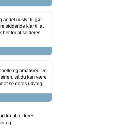
 andet udstyr til gør-
 siddende klar til at
 her for at se deres
ionelle og amatører. De
strien, så du kan være
or at se deres udvalg.
 fra bl.a. deres
mer og