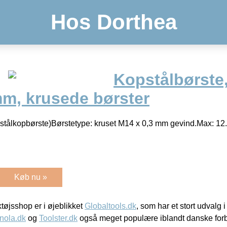
Hos Dorthea
Kopstålbørste
mm, krusede børster
stålkopbørste)Børstetype: kruset M14 x 0,3 mm gevind.Max: 12
Køb nu »
øjsshop er i øjeblikket
Globaltools.dk
, som har et stort udvalg
nola.dk
og
Toolster.dk
også meget populære iblandt danske for