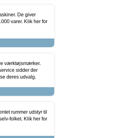
askiner. De giver
000 varer. Klik her for
ore værktøjsmærker.
ervice sidder der
t se deres udvalg.
entet rummer udstyr til
lv-folket. Klik her for