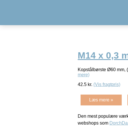
M14 x 0,3 
Kopstålbørste Ø60 mm, (
mere)
42.5
kr.
(Vis fragtpris)
Læs mere »
Den mest populære værkt
webshops som
DorchDa