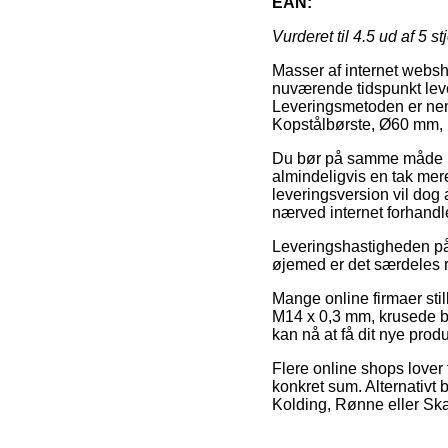
EAN:
Vurderet til
4.5
ud af 5 st
Masser af internet webs
nuværende tidspunkt leve
Leveringsmetoden er nemli
Kopstålbørste, Ø60 mm, 
Du bør på samme måde udse
almindeligvis en tak me
leveringsversion vil dog 
nærved internet forhandl
Leveringshastigheden på R
øjemed er det særdeles 
Mange online firmaer stil
M14 x 0,3 mm, krusede bør
kan nå at få dit nye produ
Flere online shops lover 
konkret sum. Alternativt
Kolding, Rønne eller Skag