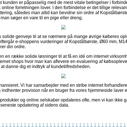
 at kunden er påpasselig med de mest vitale betingelser i forbin
 online forretningen lover. I den forbindelse er det tillige releva
ttering, således man altid kan bevidne sin ordre af Kopstålbørs
man søger en vare til en pige eller dreng.
pas solide genveje til at se nærmere på mange øvrige køberes opl
 du eftergår e-shoppens vurderinger af Kopstålbørste, Ø60 mm, M
rer din ordre.
 en række solide løsninger til at få en idé om internet virkso
internet shops hvor man kan aflevere en evaluering af købsopl
at danne dig et indtryk af kundetilfredsheden.
ansieret. Vi har samarbejder med en stribe internet forhandlere
g indhenter provision når en bruger fra vores hjemmeside laver e
rodukter og online selskaber opdateres ofte, men vi kan ikke 
 seneste opdatering af sidens data.
1
1
1
1
1
1
1
1
1
1
1
1
1
1
1
1
1
1
1
1
1
1
1
1
1
1
1
1
1
1
1
1
1
1
1