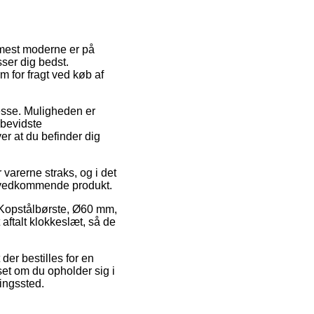
 mest moderne er på
ser dig bedst.
m for fragt ved køb af
resse. Muligheden er
sbevidste
er at du befinder dig
varerne straks, og i det
t vedkommende produkt.
s Kopstålbørste, Ø60 mm,
aftalt klokkeslæt, så de
der bestilles for en
set om du opholder sig i
ringssted.