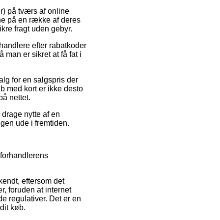
r) på tværs af online
rne på en række af deres
ikre fragt uden gebyr.
rhandlere efter rabatkoder
an er sikret at få fat i
alg for en salgspris der
b med kort er ikke desto
å nettet.
 drage nytte af en
ngen ude i fremtiden.
 forhandlerens
endt, eftersom det
, foruden at internet
 regulativer. Det er en
dit køb.