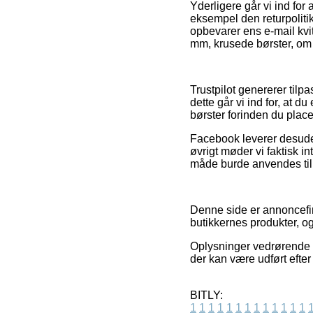
Yderligere går vi ind for
eksempel den returpolitik
opbevarer ens e-mail kvi
mm, krusede børster, om 
Trustpilot genererer til
dette går vi ind for, at
børster forinden du place
Facebook leverer desuden
øvrigt møder vi faktisk 
måde burde anvendes til 
Denne side er annoncefin
butikkernes produkter, o
Oplysninger vedrørende p
der kan være udført efter
BITLY:
1
1
1
1
1
1
1
1
1
1
1
1
1