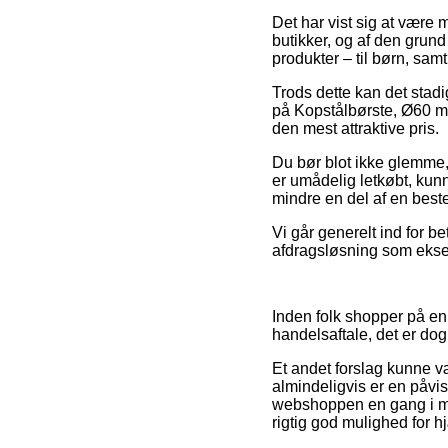
Det har vist sig at være 
butikker, og af den grund
produkter – til børn, sam
Trods dette kan det stadi
på Kopstålbørste, Ø60 mm
den mest attraktive pris.
Du bør blot ikke glemme, a
er umådelig letkøbt, ku
mindre en del af en best
Vi går generelt ind for b
afdragsløsning som eksemp
Inden folk shopper på en
handelsaftale, det er do
Et andet forslag kunne 
almindeligvis er en påvis
webshoppen en gang i me
rigtig god mulighed for h