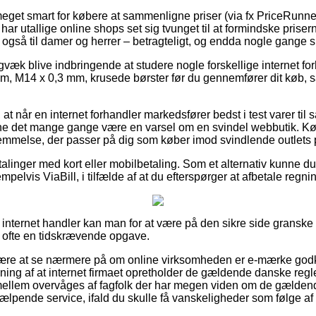
meget smart for købere at sammenligne priser (via fx PriceRunne
 har utallige online shops set sig tvunget til at formindske prise
t også til damer og herrer – betragteligt, og endda nogle gange s
gvæk blive indbringende at studere nogle forskellige internet fo
, M14 x 0,3 mm, krusede børster før du gennemfører dit køb, så m
t når en internet forhandler markedsfører bedst i test varer til s
nne det mange gange være en varsel om en svindel webbutik. Kø
emmelse, der passer på dig som køber imod svindlende outlets p
etalinger med kort eller mobilbetaling. Som et alternativ kunne du
elvis ViaBill, i tilfælde af at du efterspørger at afbetale regni
 internet handler kan man for at være på den sikre side granske
g ofte en tidskrævende opgave.
være at se nærmere på om online virksomheden er e-mærke godk
ning af at internet firmaet opretholder de gældende danske regler
llem overvåges af fagfolk der har megen viden om de gældende
jælpende service, ifald du skulle få vanskeligheder som følge af 