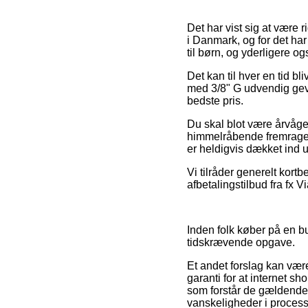
Det har vist sig at være r
i Danmark, og for det har
til børn, og yderligere o
Det kan til hver en tid bl
med 3/8" G udvendig gevi
bedste pris.
Du skal blot være årvågen
himmelråbende fremragend
er heldigvis dækket ind u
Vi tilråder generelt kortb
afbetalingstilbud fra fx V
Inden folk køber på en bu
tidskrævende opgave.
Et andet forslag kan vær
garanti for at internet s
som forstår de gældende b
vanskeligheder i process