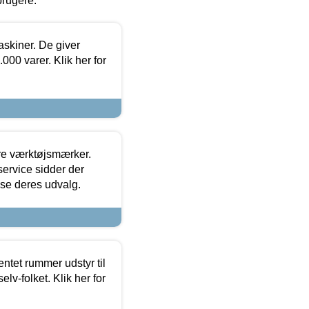
brugere.
askiner. De giver
000 varer. Klik her for
ore værktøjsmærker.
ervice sidder der
t se deres udvalg.
entet rummer udstyr til
lv-folket. Klik her for