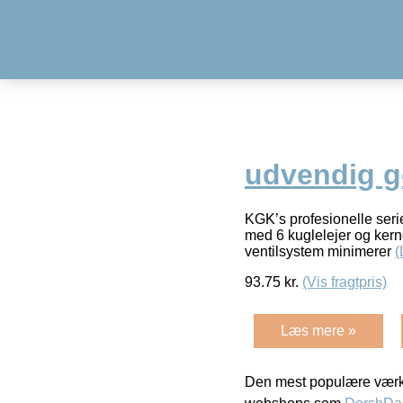
udvendig g
KGK’s profesionelle serie 
med 6 kuglelejer og kerne
ventilsystem minimerer
(
93.75
kr.
(Vis fragtpris)
Læs mere »
Den mest populære værkt