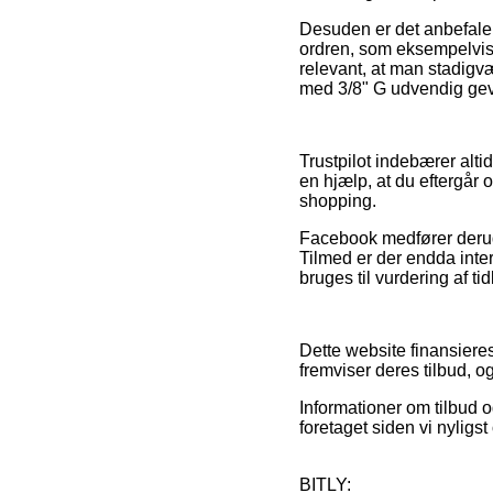
Desuden er det anbefalels
ordren, som eksempelvis 
relevant, at man stadigv
med 3/8" G udvendig gevi
Trustpilot indebærer altid
en hjælp, at du eftergår 
shopping.
Facebook medfører derudo
Tilmed er der endda inte
bruges til vurdering af ti
Dette website finansieres
fremviser deres tilbud, o
Informationer om tilbud o
foretaget siden vi nyligs
BITLY: