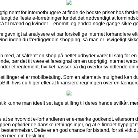
igtig nemt for internetbrugere at finde de bedste priser hos forske
 langt de fleste e-forretninger fundet det nødvendigt at forminds
gså til mænd og kvinder – enormt, og endda nogle gange sikre geb
ive gavnligt at analysere et par forskellige internet forhandlere e
nd inden du færdiggør din shopping, så man er usvigeligt sikker
 med, at såfremt en shop på nettet udbyder varer til salg for en
e, bør det tit være et faresignal om en uoprigtig internet we
nder et reglement, hvilket passer på dig overfor svindlende onl
estillinger eller mobilbetaling. Som en alternativ mulighed kan du
iaBill, hvis du higer efter at finansiere regningen over en længer
tik kunne man ideelt set tage stilling til deres handelsvilkår, me
e at se hvorvidt e-forhandleren er e-mærke godkendt, eftersom 
hoppen opfylder de danske retningslinjer, og at e-firmaet hyppig
estemmelser. Dette er en god chance for bistand, for så vidt du 
en med din bestilling.