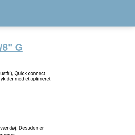
/8" G
rustfri), Quick connect
tryk der med et optimeret
 i værktøj. Desuden er