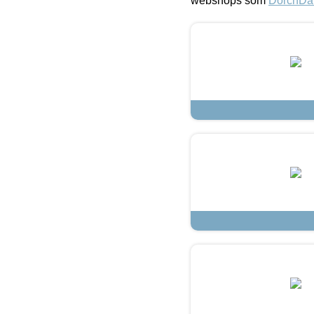
webshops som
DorchDa