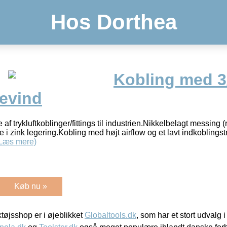
Hos Dorthea
Kobling med 3
evind
af trykluftkoblinger/fittings til industrien.Nikkelbelagt messing (
 i zink legering.Kobling med højt airflow og et lavt indkoblings
Læs mere)
Køb nu »
øjsshop er i øjeblikket
Globaltools.dk
, som har et stort udvalg