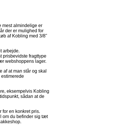
e mest almindelige er
år der er mulighed for
 køb af Kobling med 3/8"
t arbejde.
 prisbevidste fragttype
 nær webshoppens lager.
e af at man står og skal
n estimerede
mre, eksempelvis Kobling
tidspunkt, sådan at de
 for en konkret pris.
 om du befinder sig tæt
 pakkeshop.