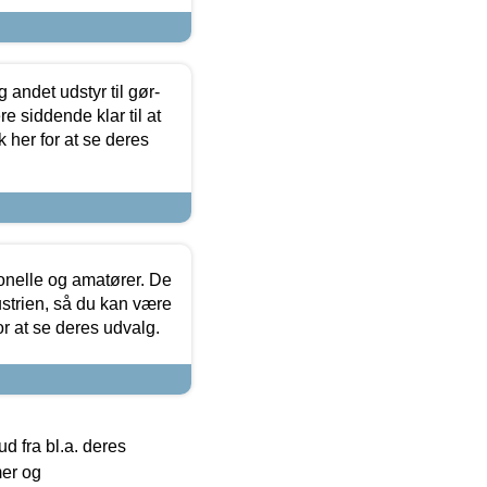
 andet udstyr til gør-
 siddende klar til at
 her for at se deres
ionelle og amatører. De
strien, så du kan være
or at se deres udvalg.
 fra bl.a. deres
mer og