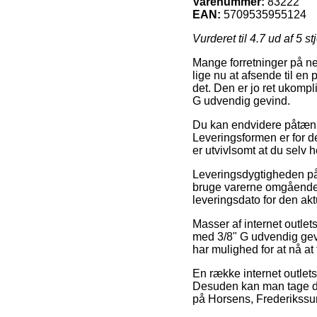
Varenummer:
83222
EAN:
5709535955124
Vurderet til
4.7
ud af 5 st
Mange forretninger på ne
lige nu at afsende til en
det. Den er jo ret ukompl
G udvendig gevind.
Du kan endvidere påtænke 
Leveringsformen er for de
er utvivlsomt at du selv
Leveringsdygtigheden på T
bruge varerne omgående, 
leveringsdato for den akt
Masser af internet outle
med 3/8" G udvendig gevi
har mulighed for at nå a
En række internet outlets
Desuden kan man tage den
på Horsens, Frederikssund