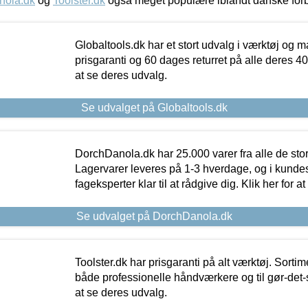
nola.dk
og
Toolster.dk
også meget populære iblandt danske for
Globaltools.dk har et stort udvalg i værktøj og m
prisgaranti og 60 dages returret på alle deres 40.
at se deres udvalg.
Se udvalget på Globaltools.dk
DorchDanola.dk har 25.000 varer fra alle de st
Lagervarer leveres på 1-3 hverdage, og i kundes
fageksperter klar til at rådgive dig. Klik her for a
Se udvalget på DorchDanola.dk
Toolster.dk har prisgaranti på alt værktøj. Sortim
både professionelle håndværkere og til gør-det-se
at se deres udvalg.