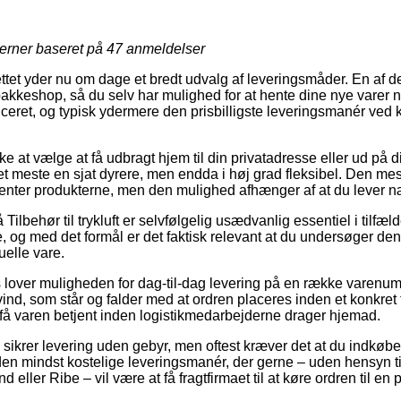
jerner baseret på
47
anmeldelser
ttet yder nu om dage et bredt udvalg af leveringsmåder. En af d
 pakkeshop, så du selv har mulighed for at hente dine nye varer n
iceret, og typisk ydermere den prisbilligste leveringsmanér ved
at vælge at få udbragt hjem til din privatadresse eller ud på di
t meste en sjat dyrere, men endda i høj grad fleksibel. Den mest
 henter produkterne, men den mulighed afhænger af at du lever
ilbehør til trykluft er selvfølgelig usædvanlig essentiel i tilfæld
og med det formål er det faktisk relevant at du undersøger de
uelle vare.
ts lover muligheden for dag-til-dag levering på en række varenu
nd, som står og falder med at ordren placeres inden et konkret 
t få varen betjent inden logistikmedarbejderne drager hjemad.
 sikrer levering uden gebyr, men oftest kræver det at du indkøber
 mindst kostelige leveringsmanér, der gerne – uden hensyn til
 eller Ribe – vil være at få fragtfirmaet til at køre ordren til en