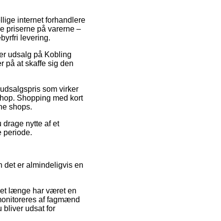
llige internet forhandlere
ke priserne på varerne –
yrfri levering.
fter udsalg på Kobling
 på at skaffe sig den
 udsalgspris som virker
bshop. Shopping med kort
ine shops.
 drage nytte af et
e periode.
n det er almindeligvis en
det længe har været en
t monitoreres af fagmænd
bliver udsat for