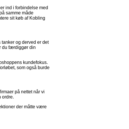
er ind i forbindelse med
et på samme måde
tere sit køb af Kobling
es tanker og derved er det
r du færdiggør din
 webshoppens kundefokus.
eforløbet, som også burde
irmaer på nettet når vi
 ordre.
rektioner der måtte være