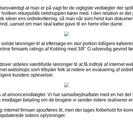
esværdigt at man er på vagt for de vigtigste vedtægter der spill
hvilken returpolitik netshoppen kører med. I den relation er d
æk sikrer ens ordrekvittering, så man når som helst kan dokumen
nd, uanset om man skal købe gave til en herre eller dame.
 solide løsninger til at eftersøge en stor portion tidligere køber
online firmaets ratings af Kobling med 3/8" G udvendig gevind fø
ver aldeles værdifulde løsninger til at få indtryk af internet
rnet webshops som tilbyder folk at notere en evaluering af ordr
dligere kunders oplevelser.
 af annonceindtægter. Vi har samarbejdsaftaler med en hel del f
g modtager betaling om de brugere vi sender videre realiserer en
g internet firmaer ajourføres tit, men der tages forbehold for kor
t opdaterede sidens oplysninger.