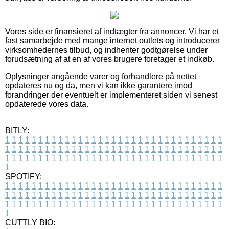
Vores side er finansieret af indtægter fra annoncer. Vi har et
fast samarbejde med mange internet outlets og introducerer
virksomhedernes tilbud, og indhenter godtgørelse under
forudsætning af at en af vores brugere foretager et indkøb.
Oplysninger angående varer og forhandlere på nettet
opdateres nu og da, men vi kan ikke garantere imod
forandringer der eventuelt er implementeret siden vi senest
opdaterede vores data.
BITLY:
1
1
1
1
1
1
1
1
1
1
1
1
1
1
1
1
1
1
1
1
1
1
1
1
1
1
1
1
1
1
1
1
1
1
1
1
1
1
1
1
1
1
1
1
1
1
1
1
1
1
1
1
1
1
1
1
1
1
1
1
1
1
1
1
1
1
1
1
1
1
1
1
1
1
1
1
1
1
1
1
1
1
1
1
1
1
1
1
1
1
1
1
1
1
1
1
1
1
1
1
SPOTIFY:
1
1
1
1
1
1
1
1
1
1
1
1
1
1
1
1
1
1
1
1
1
1
1
1
1
1
1
1
1
1
1
1
1
1
1
1
1
1
1
1
1
1
1
1
1
1
1
1
1
1
1
1
1
1
1
1
1
1
1
1
1
1
1
1
1
1
1
1
1
1
1
1
1
1
1
1
1
1
1
1
1
1
1
1
1
1
1
1
1
1
1
1
1
1
1
1
1
1
1
1
CUTTLY BIO: