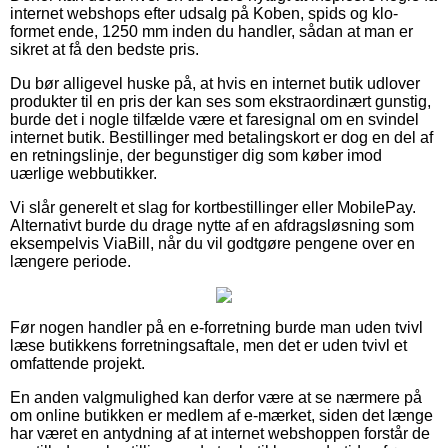
internet webshops efter udsalg på Koben, spids og klo-
formet ende, 1250 mm inden du handler, sådan at man er
sikret at få den bedste pris.
Du bør alligevel huske på, at hvis en internet butik udlover
produkter til en pris der kan ses som ekstraordinært gunstig,
burde det i nogle tilfælde være et faresignal om en svindel
internet butik. Bestillinger med betalingskort er dog en del af
en retningslinje, der begunstiger dig som køber imod
uærlige webbutikker.
Vi slår generelt et slag for kortbestillinger eller MobilePay.
Alternativt burde du drage nytte af en afdragsløsning som
eksempelvis ViaBill, når du vil godtgøre pengene over en
længere periode.
Før nogen handler på en e-forretning burde man uden tvivl
læse butikkens forretningsaftale, men det er uden tvivl et
omfattende projekt.
En anden valgmulighed kan derfor være at se nærmere på
om online butikken er medlem af e-mærket, siden det længe
har været en antydning af at internet webshoppen forstår de