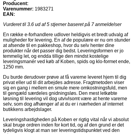
Producent:
Varenummer:
1983271
EAN:
Vurderet til
3.6
ud af 5 stjerner baseret på
7
anmeldelser
En række e-forhandlere udlover heldigvis et bredt udvalg af
muligheder for levering. En af de populære er nu om stunder
at afsende til en pakkeshop, hvor du selv henter dine
produkter når det passer dig bedst. Leveringsformen er jo
temmelig let, og endda tillige den mindst kostelige
leveringsmanér ved køb af Koben, spids og klo-formet ende,
1250 mm.
Du burde derudover prøve at få varerne leveret hjem til dig
privat eller ud til dit arbejdes adresse. Fragtmetoden viser
sig en gang i mellem en smule mere omkostningsfuld, men
til gengæld særdeles gnidningsløs. Den mest letkøbte
løsning til levering vil dog utvivlsomt være at hente varerne
selv, som dog afhænger af at du er i nærheden af internet
butikkens arbejdslager.
Leveringshastigheden på Koben er rigtig vital når vi absolut
skal bruge ordren inden for kort tid, og af den grund er det
tydeligvis klogt at man ser leveringstidspunktet ved den