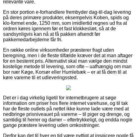
relevante vare.
En stor portion e-forhandlere frembyder dag-til-dag levering
på deres primære produkter, eksempelvis Koben, spids og
klo-formet ende, 1250 mm, som imidlertid regnes ud fra at
ordren køres igennem før et fast klokkeslæt, så at de
sandsynligvis kan nå at få pakken afsendt før
pakkemedarbejderne får fri.
En række online virksomheder præsterer fragt uden
beregning, men i de fleste tilfælde kræver det at man aftager
for en bestemt pris. Alternativt skal man vælge den mindst
kostelige metode til levering, som ofte – uafhængig om man
bor nær Køge, Korsør eller Humlebæk – er at få dem til at
køre varerne til et udleveringssted.
Det er i dag virkelig ligetil for internetbrugere at søge
information om priser hos flere internet varehuse, og til tak
har de fleste outlets på nettet ikke kunne lade være med at
nedbringe prisniveauet på varerne – til piger og drenge, og
samtidig til herrer og damer – eftertrykkeligt, og endda nogle
gange præstere levering uden omkostninger.
Derfor kan det til hver en tid være nyttigt at inspicere nogle få