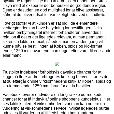
opstillede regler, tillige med at e-butikken undertiden føres
tilsyn med af eksperter der behersker de gældende regler.
Dette er desuden en god mulighed for at blive assisteret,
såfremt du bliver udsat for vanskeligheder ved dit indkøb.
I øvrigt støtter vi at kunden er sat ind i de elementære
vedtægter der kan have betydning for bestillingen, f.eks.
hvilken ombytningsret internet forhandleren anvender. I
relation til det er det ligeledes relevant, at man permanent
sikrer sin faktura e-mail, således man en anden gang vil
kunne påvise bestillingen af Koben, spids og klo-formet
ende, 1250 mm, hvad end man søger efter varer til en kvinde
eller mand.
Trustpilot indebærer forholdsvis gavnlige chancer for at
kigge på flere andre forbrugeres kritik og herved tilrådes det,
at du eftergår online virksomhedens kritik af Koben, spids og
klo-formet ende, 1250 mm forud for at du bestiller.
Facebook leverer endvidere en lang række udmærkede
chancer for at få indtryk af online shoppens kundefokus. Her
ses faktisk internet virksomheder hvor man kan notere en
vurdering af virksomhedens service, hvilket ligeledes burde
udnyttes til vurdering af tilfredsheden hos kunderne.