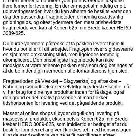
En del internet forhandlere yder på nuværende tidspunkt
flere former for levering. En der er meget almindelig er p.t.
udleveringssteder, hvor du kan afhente de bestilte varer den
dag der passer dig. Fragtmetoden er nemlig usædvanlig
gnidningsløs, og oftest ydermere den mest prisbevidste
fragtmetode ved køb af Koben 625 mm Brede kæber HERO
3089-625.
Du burde ydermere påtænke at få pakken leveret hjem til
hvor du bor eller til dit arbejde. Fragttypen viser sig desværre
en sjat mere omkostningsfuld, men ligeledes temmelig
ukompliceret. Den prisbilligste fragtmetode kan ikke
modsiges at være at hente pakken selv, som dog betinges af
at du befinder dig i nærheden af e-forhandlerens hjemsted.
Fragtperioden på Værktøj – Slagværktøj og aftrækker –
Koben og sømudtrækker er selvfølgelig yderst essentiel når
vi har brug for dine nye produkter inden for få dage, og af
den grund er det relativt passende at man tjekker
tidshorisonten for levering ved det pågældende produkt.
Masser af online shops tilbyder dag-til-dag levering på
massevis af produkter, eksempelvis Koben 625 mm Brede
kæber HERO 3089-625, som imidlertid er betinget af at du
bestiller forinden et angivent klokkeslæt, med hensynstagen
til at de sandsynligvis kan nå at få bestillingen afsted