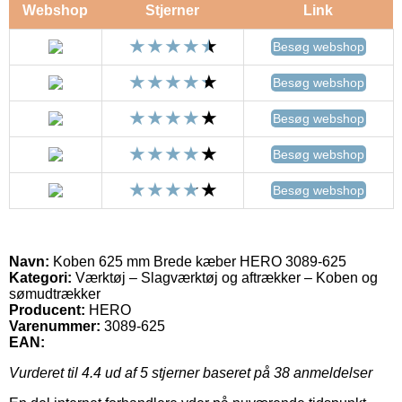
Webshop
Stjerner
Link
Besøg webshop
Besøg webshop
Besøg webshop
Besøg webshop
Besøg webshop
Navn:
Koben 625 mm Brede kæber HERO 3089-625
Kategori:
Værktøj – Slagværktøj og aftrækker – Koben og
sømudtrækker
Producent:
HERO
Varenummer:
3089-625
EAN:
Vurderet til
4.4
ud af 5 stjerner baseret på
38
anmeldelser