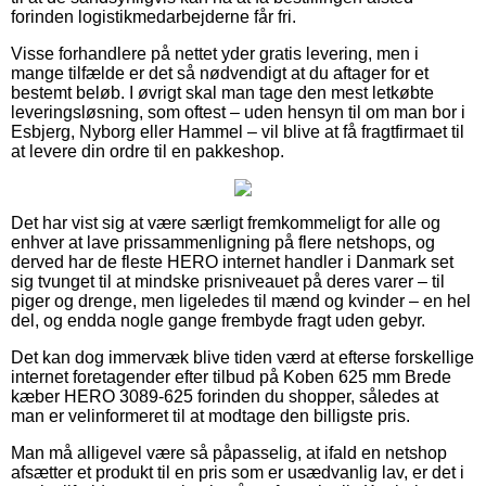
forinden logistikmedarbejderne får fri.
Visse forhandlere på nettet yder gratis levering, men i
mange tilfælde er det så nødvendigt at du aftager for et
bestemt beløb. I øvrigt skal man tage den mest letkøbte
leveringsløsning, som oftest – uden hensyn til om man bor i
Esbjerg, Nyborg eller Hammel – vil blive at få fragtfirmaet til
at levere din ordre til en pakkeshop.
Det har vist sig at være særligt fremkommeligt for alle og
enhver at lave prissammenligning på flere netshops, og
derved har de fleste HERO internet handler i Danmark set
sig tvunget til at mindske prisniveauet på deres varer – til
piger og drenge, men ligeledes til mænd og kvinder – en hel
del, og endda nogle gange frembyde fragt uden gebyr.
Det kan dog immervæk blive tiden værd at efterse forskellige
internet foretagender efter tilbud på Koben 625 mm Brede
kæber HERO 3089-625 forinden du shopper, således at
man er velinformeret til at modtage den billigste pris.
Man må alligevel være så påpasselig, at ifald en netshop
afsætter et produkt til en pris som er usædvanlig lav, er det i