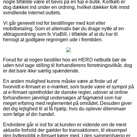
nogle tilfælde være et bevis på en fup e-butik. Kortkøb er
dog dækket ind under en ordning, hvilket dækker folk imod
svindlende internet outlets.
Vi går generelt ind for bestillinger med kort eller
mobilbetaling. Som et alternativ bør du drage nytte af en
afdragsordning som fx ViaBill, i tilfælde af at du har til
hensigt at godtgøre regningen ude i fremtiden.
Forud for at nogen bestiller hos en HERO netbutik bør de
uden tvivl tage stilling til forhandlerens forretningsvilkår, dog
er det bare ikke særlig spændende.
En anden mulighed kunne måske være at finde ud af
hvorvidt e-firmaet er e-mærket, som burde være et sympol på
at e-firmaet opretholder de danske regler, udover at online
forhandleren jævnligt undersøges af fagmænd som har
meget erfaring med reglementet på området. Desuden giver
det dig lejlighed til at få hjælp, hvis du oplever dilemmaer
som følge af din handel.
Endvidere går vi ind for at kunden er vidende om de mest
aktuelle forhold der gælder for transaktionen, til eksempel
den byttepolitik e-firmaet kører med. I den sammenhæng er