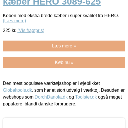
kæber HERO 3089-625
Koben med ekstra brede kæber i super kvalitet fra HERO.
(Læs mere)
225
kr.
(Vis fragtpris)
Læs mere »
Køb nu »
Den mest populære værktøjsshop er i øjeblikket
Globaltools.dk
, som har et stort udvalg i værktøj. Desuden er
webshops som
DorchDanola.dk
og
Toolster.dk
også meget
populære iblandt danske forbrugere.