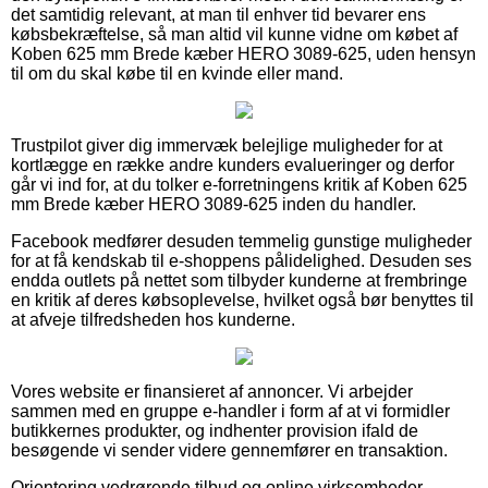
det samtidig relevant, at man til enhver tid bevarer ens
købsbekræftelse, så man altid vil kunne vidne om købet af
Koben 625 mm Brede kæber HERO 3089-625, uden hensyn
til om du skal købe til en kvinde eller mand.
Trustpilot giver dig immervæk belejlige muligheder for at
kortlægge en række andre kunders evalueringer og derfor
går vi ind for, at du tolker e-forretningens kritik af Koben 625
mm Brede kæber HERO 3089-625 inden du handler.
Facebook medfører desuden temmelig gunstige muligheder
for at få kendskab til e-shoppens pålidelighed. Desuden ses
endda outlets på nettet som tilbyder kunderne at frembringe
en kritik af deres købsoplevelse, hvilket også bør benyttes til
at afveje tilfredsheden hos kunderne.
Vores website er finansieret af annoncer. Vi arbejder
sammen med en gruppe e-handler i form af at vi formidler
butikkernes produkter, og indhenter provision ifald de
besøgende vi sender videre gennemfører en transaktion.
Orientering vedrørende tilbud og online virksomheder