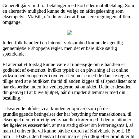
Generelt går vi ind for betalinger med kort eller mobilbetaling. Som
en alternativ mulighed kunne du vælge en afdragsløsning som
eksempelvis ViaBill, når du ønsker at finansiere regningen af flere
omgange.
Inden folk handler i en internet virksomhed kunne de egentlig
gennemløbe e-shoppens regler, men det er bare ikke særlig
spændende.
Et alternativt forslag kunne være at undersøge om e-handlen er
godkendt af e-mærket, hvilket typisk er en påvisning af at online
virksomheden opererer i overensstemmelse med de danske regler,
tillige med at e-butikken fra tid til anden kigges til af specialister som
har ekspertise inden for vedtægterne på området. Dette er desuden
din genvej til at blive hjulpet, når du møder dilemmaer med din
bestilling.
Tilsvarende tilråder vi at kunden er opmærksom på de
grundlæggende betingelser der har betydning for transaktionen, til
eksempel den returrettighed e-handlen kører med. I den relation er
det ligeledes essesentielt, at man stadig sikrer sin kvitteringsmail, så
man til enhver tid vil kunne påvise ordren af Knivblade type L 18
mm – 10 stk, uden hensyn til om man er på udkig efter produkter til