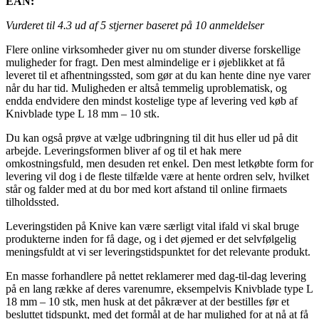
EAN:
Vurderet til
4.3
ud af 5 stjerner baseret på
10
anmeldelser
Flere online virksomheder giver nu om stunder diverse forskellige
muligheder for fragt. Den mest almindelige er i øjeblikket at få
leveret til et afhentningssted, som gør at du kan hente dine nye varer
når du har tid. Muligheden er altså temmelig uproblematisk, og
endda endvidere den mindst kostelige type af levering ved køb af
Knivblade type L 18 mm – 10 stk.
Du kan også prøve at vælge udbringning til dit hus eller ud på dit
arbejde. Leveringsformen bliver af og til et hak mere
omkostningsfuld, men desuden ret enkel. Den mest letkøbte form for
levering vil dog i de fleste tilfælde være at hente ordren selv, hvilket
står og falder med at du bor med kort afstand til online firmaets
tilholdssted.
Leveringstiden på Knive kan være særligt vital ifald vi skal bruge
produkterne inden for få dage, og i det øjemed er det selvfølgelig
meningsfuldt at vi ser leveringstidspunktet for det relevante produkt.
En masse forhandlere på nettet reklamerer med dag-til-dag levering
på en lang række af deres varenumre, eksempelvis Knivblade type L
18 mm – 10 stk, men husk at det påkræver at der bestilles før et
besluttet tidspunkt, med det formål at de har mulighed for at nå at få