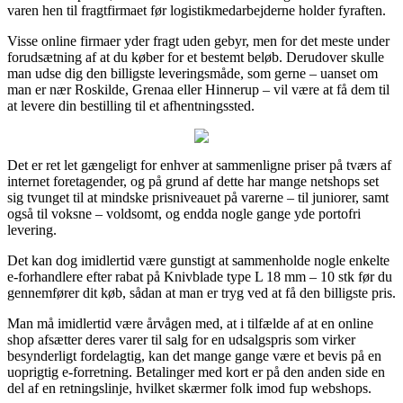
varen hen til fragtfirmaet før logistikmedarbejderne holder fyraften.
Visse online firmaer yder fragt uden gebyr, men for det meste under
forudsætning af at du køber for et bestemt beløb. Derudover skulle
man udse dig den billigste leveringsmåde, som gerne – uanset om
man er nær Roskilde, Grenaa eller Hinnerup – vil være at få dem til
at levere din bestilling til et afhentningssted.
Det er ret let gængeligt for enhver at sammenligne priser på tværs af
internet foretagender, og på grund af dette har mange netshops set
sig tvunget til at mindske prisniveauet på varerne – til juniorer, samt
også til voksne – voldsomt, og endda nogle gange yde portofri
levering.
Det kan dog imidlertid være gunstigt at sammenholde nogle enkelte
e-forhandlere efter rabat på Knivblade type L 18 mm – 10 stk før du
gennemfører dit køb, sådan at man er tryg ved at få den billigste pris.
Man må imidlertid være årvågen med, at i tilfælde af at en online
shop afsætter deres varer til salg for en udsalgspris som virker
besynderligt fordelagtig, kan det mange gange være et bevis på en
uoprigtig e-forretning. Betalinger med kort er på den anden side en
del af en retningslinje, hvilket skærmer folk imod fup webshops.