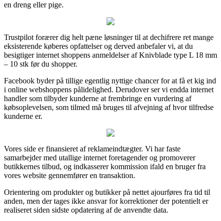
en dreng eller pige.
Trustpilot forærer dig helt pæne løsninger til at dechifrere ret mange
eksisterende køberes opfattelser og derved anbefaler vi, at du
besigtiger internet shoppens anmeldelser af Knivblade type L 18 mm
– 10 stk før du shopper.
Facebook byder på tillige egentlig nyttige chancer for at få et kig ind
i online webshoppens pålidelighed. Derudover ser vi endda internet
handler som tilbyder kunderne at frembringe en vurdering af
købsoplevelsen, som tilmed må bruges til afvejning af hvor tilfredse
kunderne er.
Vores side er finansieret af reklameindtægter. Vi har faste
samarbejder med utallige internet foretagender og promoverer
butikkernes tilbud, og indkasserer kommission ifald en bruger fra
vores website gennemfører en transaktion.
Orientering om produkter og butikker på nettet ajourføres fra tid til
anden, men der tages ikke ansvar for korrektioner der potentielt er
realiseret siden sidste opdatering af de anvendte data.