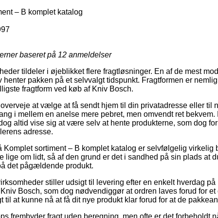
ent – B komplet katalog
997
jerner baseret på
12
anmeldelser
der tildeler i øjeblikket flere fragtløsninger. En af de mest mod
 henter pakken på et selvvalgt tidspunkt. Fragtformen er nemlig
lligste fragtform ved køb af Kniv Bosch.
veje at vælge at få sendt hjem til din privatadresse eller til n
 gang i mellem en anelse mere pebret, men omvendt ret bekvem.
 dog altid vise sig at være selv at hente produkterne, som dog f
dlerens adresse.
Komplet sortiment – B komplet katalog er selvfølgelig virkeli
e lige om lidt, så af den grund er det i sandhed på sin plads at
 på det pågældende produkt.
virksomheder stiller udsigt til levering efter en enkelt hverdag p
Kniv Bosch, som dog nødvendiggør at ordren laves forud for et 
 til at kunne nå at få dit nye produkt klar forud for at de pakkeansa
ps frembyder fragt uden beregning, men ofte er det forbeholdt n