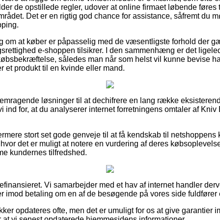
r de opstillede regler, udover at online firmaet løbende føres ti
mrådet. Det er en rigtig god chance for assistance, såfremt du 
pping.
lag om at køber er påpasselig med de væsentligste forhold der gæ
srettighed e-shoppen tilsikrer. I den sammenhæng er det ligel
bsbekræftelse, således man når som helst vil kunne bevise ha
 et produkt til en kvinde eller mand.
fremragende løsninger til at dechifrere en lang række eksisteren
i ind for, at du analyserer internet forretningens omtaler af Kniv
rmere stort set gode genveje til at få kendskab til netshoppens 
hvor det er muligt at notere en vurdering af deres købsoplevelse, 
mme kundernes tilfredshed.
finansieret. Vi samarbejder med et hav af internet handler derve
ger imod betaling om en af de besøgende på vores side fuldfører 
ker opdateres ofte, men det er umuligt for os at give garantier 
r at vi senest opdaterede hjemmesidens informationer.