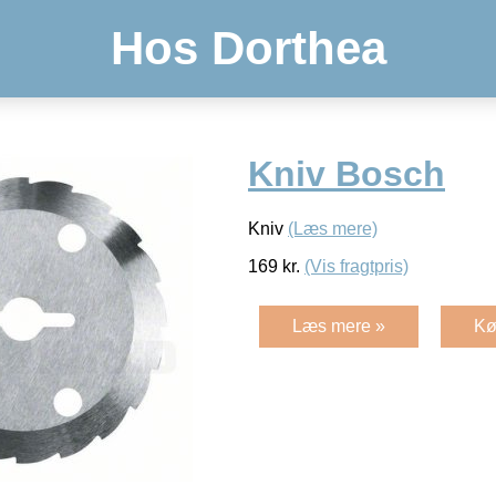
Hos Dorthea
Kniv Bosch
Kniv
(Læs mere)
169
kr.
(Vis fragtpris)
Læs mere »
Kø