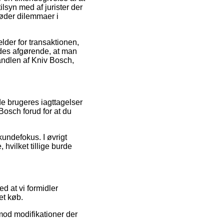
lsyn med af jurister der
møder dilemmaer i
lder for transaktionen,
edes afgørende, at man
ndlen af Kniv Bosch,
de brugeres iagttagelser
 Bosch forud for at du
kundefokus. I øvrigt
hvilket tillige burde
d at vi formidler
et køb.
imod modifikationer der