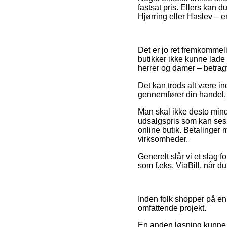
fastsat pris. Ellers kan d
Hjørring eller Haslev – e
Det er jo ret fremkommeli
butikker ikke kunne lade 
herrer og damer – betrag
Det kan trods alt være in
gennemfører din handel, s
Man skal ikke desto mindr
udsalgspris som kan ses 
online butik. Betalinger
virksomheder.
Generelt slår vi et slag f
som f.eks. ViaBill, når 
Inden folk shopper på en 
omfattende projekt.
En anden løsning kunne v