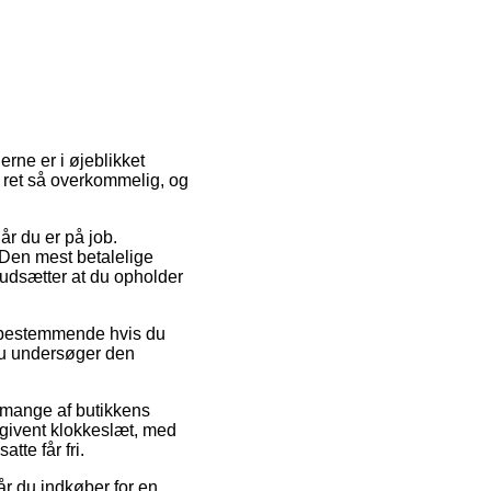
erne er i øjeblikket
 ret så overkommelig, og
år du er på job.
 Den mest betalelige
orudsætter at du opholder
g bestemmende hvis du
 du undersøger den
å mange af butikkens
givent klokkeslæt, med
tte får fri.
år du indkøber for en