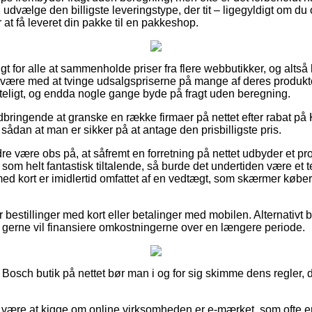
u udvælge den billigste leveringstype, der tit – ligegyldigt om du
r at få leveret din pakke til en pakkeshop.
gt for alle at sammenholde priser fra flere webbutikker, og altså 
være med at tvinge udsalgspriserne på mange af deres produkter 
teligt, og endda nogle gange byde på fragt uden beregning.
dbringende at granske en række firmaer på nettet efter rabat på
ådan at man er sikker på at antage den prisbilligste pris.
e være obs på, at såfremt en forretning på nettet udbyder et prod
som helt fantastisk tiltalende, så burde det undertiden være et 
 med kort er imidlertid omfattet af en vedtægt, som skærmer købe
or bestillinger med kort eller betalinger med mobilen. Alternativt
du gerne vil finansiere omkostningerne over en længere periode.
Bosch butik på nettet bør man i og for sig skimme dens regler, d
ære at kigge om online virksomheden er e-mærket, som ofte er 