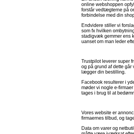
online webshoppen opfylde
forstår vedtægterne på o
forbindelse med din sho
Endvidere stiller vi fors
som fx hvilken ombytning
stadigvæk gemmer ens kø
uanset om man leder efter
Trustpilot leverer super 
og på grund af dette går v
lægger din bestilling.
Facebook resulterer i yde
møder vi nogle e-firmaer 
tages i brug til at bedø
Vores website er annonce
firmaernes tilbud, og ta
Data om varer og netbutik
måtte være iværksat efte