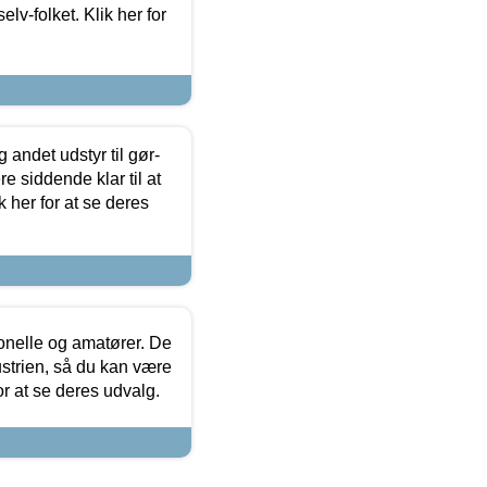
lv-folket. Klik her for
 andet udstyr til gør-
 siddende klar til at
 her for at se deres
ionelle og amatører. De
strien, så du kan være
or at se deres udvalg.