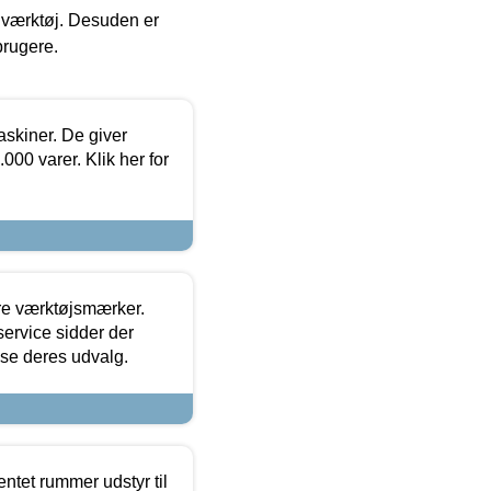
 i værktøj. Desuden er
brugere.
askiner. De giver
000 varer. Klik her for
ore værktøjsmærker.
ervice sidder der
t se deres udvalg.
entet rummer udstyr til