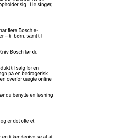
 opholder sig i Helsingør,
har flere Bosch e-
– til børn, samt til
 Kniv Bosch før du
ukt til salg for en
tegn på en bedragerisk
ren overfor uægte online
 bør du benytte en løsning
og er det ofte et
en tilkendegivelse af at