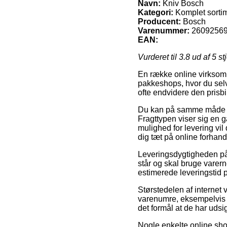
Navn:
Kniv Bosch
Kategori:
Komplet sortim
Producent:
Bosch
Varenummer:
2609256
EAN:
Vurderet til
3.8
ud af 5 st
En række online virksomhe
pakkeshops, hvor du selv
ofte endvidere den prisbi
Du kan på samme måde over
Fragttypen viser sig en
mulighed for levering vil
dig tæt på online forhan
Leveringsdygtigheden på 
står og skal bruge varern
estimerede leveringstid
Størstedelen af internet 
varenumre, eksempelvis 
det formål at de har udsigt
Nogle enkelte online sho