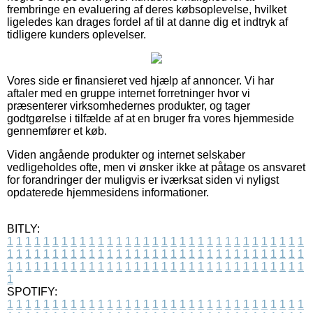
frembringe en evaluering af deres købsoplevelse, hvilket
ligeledes kan drages fordel af til at danne dig et indtryk af
tidligere kunders oplevelser.
Vores side er finansieret ved hjælp af annoncer. Vi har
aftaler med en gruppe internet forretninger hvor vi
præsenterer virksomhedernes produkter, og tager
godtgørelse i tilfælde af at en bruger fra vores hjemmeside
gennemfører et køb.
Viden angående produkter og internet selskaber
vedligeholdes ofte, men vi ønsker ikke at påtage os ansvaret
for forandringer der muligvis er iværksat siden vi nyligst
opdaterede hjemmesidens informationer.
BITLY:
1
1
1
1
1
1
1
1
1
1
1
1
1
1
1
1
1
1
1
1
1
1
1
1
1
1
1
1
1
1
1
1
1
1
1
1
1
1
1
1
1
1
1
1
1
1
1
1
1
1
1
1
1
1
1
1
1
1
1
1
1
1
1
1
1
1
1
1
1
1
1
1
1
1
1
1
1
1
1
1
1
1
1
1
1
1
1
1
1
1
1
1
1
1
1
1
1
1
1
1
SPOTIFY:
1
1
1
1
1
1
1
1
1
1
1
1
1
1
1
1
1
1
1
1
1
1
1
1
1
1
1
1
1
1
1
1
1