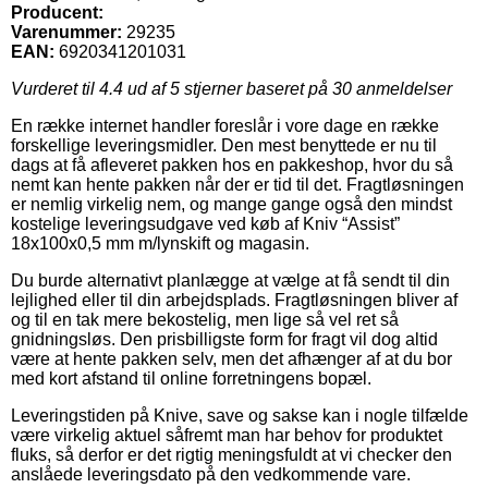
Producent:
Varenummer:
29235
EAN:
6920341201031
Vurderet til
4.4
ud af 5 stjerner baseret på
30
anmeldelser
En række internet handler foreslår i vore dage en række
forskellige leveringsmidler. Den mest benyttede er nu til
dags at få afleveret pakken hos en pakkeshop, hvor du så
nemt kan hente pakken når der er tid til det. Fragtløsningen
er nemlig virkelig nem, og mange gange også den mindst
kostelige leveringsudgave ved køb af Kniv “Assist”
18x100x0,5 mm m/lynskift og magasin.
Du burde alternativt planlægge at vælge at få sendt til din
lejlighed eller til din arbejdsplads. Fragtløsningen bliver af
og til en tak mere bekostelig, men lige så vel ret så
gnidningsløs. Den prisbilligste form for fragt vil dog altid
være at hente pakken selv, men det afhænger af at du bor
med kort afstand til online forretningens bopæl.
Leveringstiden på Knive, save og sakse kan i nogle tilfælde
være virkelig aktuel såfremt man har behov for produktet
fluks, så derfor er det rigtig meningsfuldt at vi checker den
anslåede leveringsdato på den vedkommende vare.