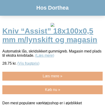
Hos Dorthea
Kniv “Assist” 18x100x0,5
mm m/lynskift og magasin
Automatisk lås, skridsikkert gummigreb. Magasin med plads
til ekstra knivblade.
(Læs mere)
28.75
kr.
(Vis fragtpris)
Læs mere »
Køb nu »
Den mest populære værktøjsshop er i øjeblikket