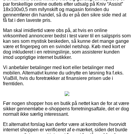
par forskellige online outlets efter udsalg på Kniv “Assist”
18x100x0,5 mm m/lynskift og magasin forinden du
gennemfører din handel, så du er på den sikre side med at
få fat i den laveste pris.
Man skal imidlertid være obs på, at hvis en online
virksomhed annoncerer bedst i test varer til en salgspris som
kan ses som mystisk beskeden, så kunne det mange gange
være et fingerpeg om en svindel netshop. Køb med kort er
dog inkluderet i en retningslinje, som assisterer kunden
imod uoprigtige internet butikker.
Vi anbefaler betalinger med kort eller betalinger med
mobilen. Alternativt kunne du udnytte en løsning fra f.eks.
ViaBill, hvis du foretrækker at finansiere prisen ude i
fremtiden.
Før nogen shopper hos en butik på nettet kan de for at være
sikker gennemløbe e-shoppens forretningsaftale, det er dog
normalt ikke særlig interessant.
Et alternativt forslag kan derfor være at kontrollere hvorvidt
internet shoppen er verificeret af e-mærket, siden det burde