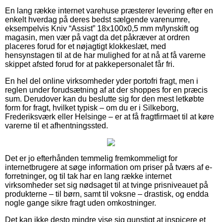
En lang række internet varehuse præsterer levering efter en
enkelt hverdag på deres bedst sælgende varenumre,
eksempelvis Kniv “Assist” 18x100x0,5 mm m/lynskift og
magasin, men vær på vagt da det påkræver at ordren
placeres forud for et nøjagtigt klokkeslæt, med
hensynstagen til at de har mulighed for at nå at få varerne
skippet afsted forud for at pakkepersonalet får fri.
En hel del online virksomheder yder portofri fragt, men i
reglen under forudsætning af at der shoppes for en præcis
sum. Derudover kan du beslutte sig for den mest letkøbte
form for fragt, hvilket typisk – om du er i Silkeborg,
Frederiksværk eller Helsinge – er at få fragtfirmaet til at køre
varerne til et afhentningssted.
Det er jo efterhånden temmelig fremkommeligt for
internetbrugere at søge information om priser på tværs af e-
forretninger, og til tak har en lang række internet
virksomheder set sig nødsaget til at tvinge prisniveauet på
produkterne – til børn, samt til voksne – drastisk, og endda
nogle gange sikre fragt uden omkostninger.
Det kan ikke desto mindre vise sig gunstigt at inspicere et