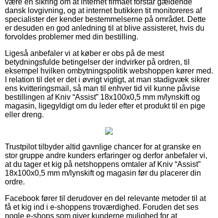
være en sikring om at internet firmaet forstår gældende
dansk lovgivning, og at internet butikken tit monitoreres af
specialister der kender bestemmelserne på området. Dette
er desuden en god anledning til at blive assisteret, hvis du
forvoldes problemer med din bestilling.
Ligeså anbefaler vi at køber er obs på de mest
betydningsfulde betingelser der indvirker på ordren, til
eksempel hvilken ombytningspolitik webshoppen kører med.
I relation til det er det i øvrigt vigtigt, at man stadigvæk sikrer
ens kvitteringsmail, så man til enhver tid vil kunne påvise
bestillingen af Kniv “Assist” 18x100x0,5 mm m/lynskift og
magasin, ligegyldigt om du leder efter et produkt til en pige
eller dreng.
Trustpilot tilbyder altid gavnlige chancer for at granske en
stor gruppe andre kunders erfaringer og derfor anbefaler vi,
at du tager et kig på netshoppens omtaler af Kniv “Assist”
18x100x0,5 mm m/lynskift og magasin før du placerer din
ordre.
Facebook fører til derudover en del relevante metoder til at
få et kig ind i e-shoppens troværdighed. Foruden det ses
nogle e-shops som giver kunderne mulighed for at