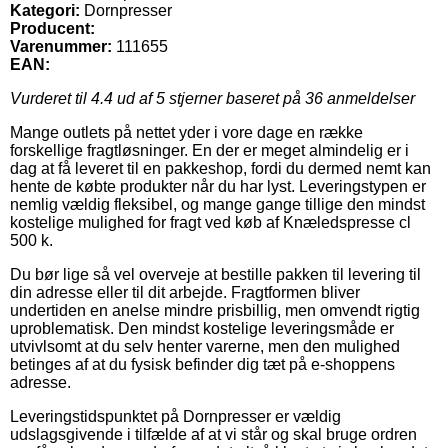
Kategori:
Dornpresser
Producent:
Varenummer:
111655
EAN:
Vurderet til
4.4
ud af 5 stjerner baseret på
36
anmeldelser
Mange outlets på nettet yder i vore dage en række
forskellige fragtløsninger. En der er meget almindelig er i
dag at få leveret til en pakkeshop, fordi du dermed nemt kan
hente de købte produkter når du har lyst. Leveringstypen er
nemlig vældig fleksibel, og mange gange tillige den mindst
kostelige mulighed for fragt ved køb af Knæledspresse cl
500 k.
Du bør lige så vel overveje at bestille pakken til levering til
din adresse eller til dit arbejde. Fragtformen bliver
undertiden en anelse mindre prisbillig, men omvendt rigtig
uproblematisk. Den mindst kostelige leveringsmåde er
utvivlsomt at du selv henter varerne, men den mulighed
betinges af at du fysisk befinder dig tæt på e-shoppens
adresse.
Leveringstidspunktet på Dornpresser er vældig
udslagsgivende i tilfælde af at vi står og skal bruge ordren