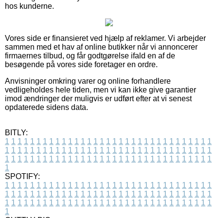
hos kunderne.
Vores side er finansieret ved hjælp af reklamer. Vi arbejder
sammen med et hav af online butikker når vi annoncerer
firmaernes tilbud, og får godtgørelse ifald en af de
besøgende på vores side foretager en ordre.
Anvisninger omkring varer og online forhandlere
vedligeholdes hele tiden, men vi kan ikke give garantier
imod ændringer der muligvis er udført efter at vi senest
opdaterede sidens data.
BITLY:
1
1
1
1
1
1
1
1
1
1
1
1
1
1
1
1
1
1
1
1
1
1
1
1
1
1
1
1
1
1
1
1
1
1
1
1
1
1
1
1
1
1
1
1
1
1
1
1
1
1
1
1
1
1
1
1
1
1
1
1
1
1
1
1
1
1
1
1
1
1
1
1
1
1
1
1
1
1
1
1
1
1
1
1
1
1
1
1
1
1
1
1
1
1
1
1
1
1
1
1
SPOTIFY:
1
1
1
1
1
1
1
1
1
1
1
1
1
1
1
1
1
1
1
1
1
1
1
1
1
1
1
1
1
1
1
1
1
1
1
1
1
1
1
1
1
1
1
1
1
1
1
1
1
1
1
1
1
1
1
1
1
1
1
1
1
1
1
1
1
1
1
1
1
1
1
1
1
1
1
1
1
1
1
1
1
1
1
1
1
1
1
1
1
1
1
1
1
1
1
1
1
1
1
1