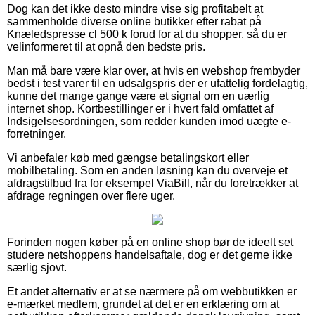
Dog kan det ikke desto mindre vise sig profitabelt at
sammenholde diverse online butikker efter rabat på
Knæledspresse cl 500 k forud for at du shopper, så du er
velinformeret til at opnå den bedste pris.
Man må bare være klar over, at hvis en webshop frembyder
bedst i test varer til en udsalgspris der er ufattelig fordelagtig,
kunne det mange gange være et signal om en uærlig
internet shop. Kortbestillinger er i hvert fald omfattet af
Indsigelsesordningen, som redder kunden imod uægte e-
forretninger.
Vi anbefaler køb med gængse betalingskort eller
mobilbetaling. Som en anden løsning kan du overveje et
afdragstilbud fra for eksempel ViaBill, når du foretrækker at
afdrage regningen over flere uger.
Forinden nogen køber på en online shop bør de ideelt set
studere netshoppens handelsaftale, dog er det gerne ikke
særlig sjovt.
Et andet alternativ er at se nærmere på om webbutikken er
e-mærket medlem, grundet at det er en erklæring om at