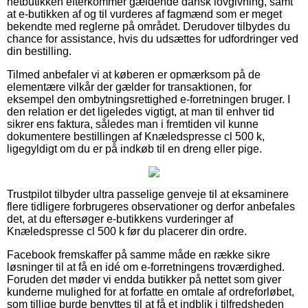
netbutikken efterkommer gældende dansk lovgivning, samt
at e-butikken af og til vurderes af fagmænd som er meget
bekendte med reglerne på området. Derudover tilbydes du
chance for assistance, hvis du udsættes for udfordringer ved
din bestilling.
Tilmed anbefaler vi at køberen er opmærksom på de
elementære vilkår der gælder for transaktionen, for
eksempel den ombytningsrettighed e-forretningen bruger. I
den relation er det ligeledes vigtigt, at man til enhver tid
sikrer ens faktura, således man i fremtiden vil kunne
dokumentere bestillingen af Knæledspresse cl 500 k,
ligegyldigt om du er på indkøb til en dreng eller pige.
Trustpilot tilbyder ultra passelige genveje til at eksaminere
flere tidligere forbrugeres observationer og derfor anbefales
det, at du eftersøger e-butikkens vurderinger af
Knæledspresse cl 500 k før du placerer din ordre.
Facebook fremskaffer på samme måde en række sikre
løsninger til at få en idé om e-forretningens troværdighed.
Foruden det møder vi endda butikker på nettet som giver
kunderne mulighed for at forfatte en omtale af ordreforløbet,
som tillige burde benyttes til at få et indblik i tilfredsheden