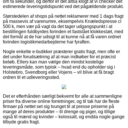
om få sekunder, og derfor er det altså klogt at vi checker det
estimerede leveringstidspunkt ved det pågældende produkt.
Størstedelen af shops på nettet reklamerer med 1 dags fragt
på massevis af varenumre, eksempelvis Knæledspresse cl
500 k, men vær på vagt da det tager udgangspunkt i at
bestillingen fuldbyrdes forinden et fastslået klokkeslæt, med
det formål at de har udsigt til at kunne nå at få varen ordnet
forinden logistikmedarbejderne har fyraften.
Nogle enkelte e-butikker præsterer gratis fragt, men ofte er
det under forudsætning af at man indkøber for et præcist
beløb. Ellers kan man vælge den mindst kostelige
leveringsmåde, som typisk – hvad end du opholder sig i
Holstebro, Svendborg eller Vojens – vil blive at få bragt
ordren til et udleveringssted.
Det er efterhånden særligt bekvemt for alle at sammenligne
priser fra diverse online forretninger, og til tak har de fleste
firmaer på nettet set sig tvunget til at presse priserne på
mange af deres produkter – til drenge og piger, og tillige
også til mænd og kvinder – kolossalt, og endda nogle gange
tilbyde gratis fragt.