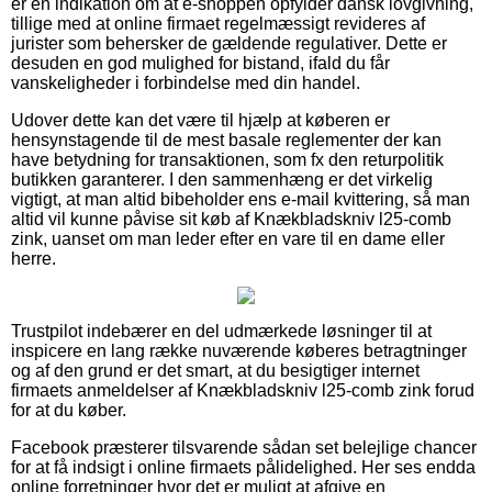
er en indikation om at e-shoppen opfylder dansk lovgivning,
tillige med at online firmaet regelmæssigt revideres af
jurister som behersker de gældende regulativer. Dette er
desuden en god mulighed for bistand, ifald du får
vanskeligheder i forbindelse med din handel.
Udover dette kan det være til hjælp at køberen er
hensynstagende til de mest basale reglementer der kan
have betydning for transaktionen, som fx den returpolitik
butikken garanterer. I den sammenhæng er det virkelig
vigtigt, at man altid bibeholder ens e-mail kvittering, så man
altid vil kunne påvise sit køb af Knækbladskniv l25-comb
zink, uanset om man leder efter en vare til en dame eller
herre.
Trustpilot indebærer en del udmærkede løsninger til at
inspicere en lang række nuværende køberes betragtninger
og af den grund er det smart, at du besigtiger internet
firmaets anmeldelser af Knækbladskniv l25-comb zink forud
for at du køber.
Facebook præsterer tilsvarende sådan set belejlige chancer
for at få indsigt i online firmaets pålidelighed. Her ses endda
online forretninger hvor det er muligt at afgive en