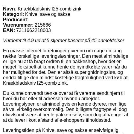
Navn:
Knækbladskniv l25-comb zink
Kategori:
Knive, save og sakse
Producent:
Varenummer:
215666
EAN:
7311662218003
Vurderet til
4.9
ud af 5 stjerner baseret på
45
anmeldelser
En masse internet forretninger giver nu om dage en lang
række forskellige leveringsløsninger. Den mest almindelige
er lige nu at få bragt ordren til en pakkeshop, hvor det er
meget fleksibelt at kunne hente de nyindkøbte varer når du
har mulighed for det. Den er altså super gnidningsløs, og
endda tillige den mindst kostelige fragtmulighed ved køb af
Knækbladskniv l25-comb zink.
Du kunne omvendt tænke over at få varerne sendt hjem til
hvor du bor eller til adressen hvor du arbejder.
Leveringstypen er almindeligvis en kende dyrere, men lige
så vel virkelig overkommelig. Den billigste fragttype vil dog
utvivlsomt være at hente pakken selv, som dog afhænger af
at du lever i kort afstand af e-shoppens tilholdssted.
Leveringstiden på Knive, save og sakse er selvfølgelig