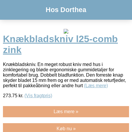
Hos Dorthea
Knækbladskniv l25-comb
zink
Knækbladskniv. En meget robust kniv med hus i
zinklegering og bløde ergonomiske gummidetaljer for
komfortabel brug. Dobbelt bladfunktion. Den forreste knap
skyder bladet 15 mm frem og er med automatisk returfjeder,
perfekt til pakkeåbning eller andre hurt
(Læs mere)
273.75
kr.
(Vis fragtpris)
Læs mere »
Køb nu »