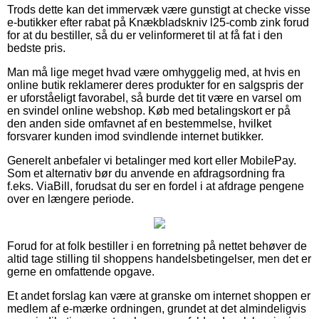
Trods dette kan det immervæk være gunstigt at checke visse
e-butikker efter rabat på Knækbladskniv l25-comb zink forud
for at du bestiller, så du er velinformeret til at få fat i den
bedste pris.
Man må lige meget hvad være omhyggelig med, at hvis en
online butik reklamerer deres produkter for en salgspris der
er uforståeligt favorabel, så burde det tit være en varsel om
en svindel online webshop. Køb med betalingskort er på
den anden side omfavnet af en bestemmelse, hvilket
forsvarer kunden imod svindlende internet butikker.
Generelt anbefaler vi betalinger med kort eller MobilePay.
Som et alternativ bør du anvende en afdragsordning fra
f.eks. ViaBill, forudsat du ser en fordel i at afdrage pengene
over en længere periode.
Forud for at folk bestiller i en forretning på nettet behøver de
altid tage stilling til shoppens handelsbetingelser, men det er
gerne en omfattende opgave.
Et andet forslag kan være at granske om internet shoppen er
medlem af e-mærke ordningen, grundet at det almindeligvis