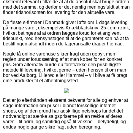
ekstremt relevant i tilfælde af at du absolut skal bruge ordren
med det samme, og derfor er det nemlig meningsfuldt at man
finder tidshorisonten for levering for den aktuelle vare.
De fleste e-firmaer i Danmark giver løfte om 1 dags levering
på mange varer, eksempelvis Knækbladskniv l25-comb zink,
hvilket betinges af at ordren lægges forud for et angivent
tidspunkt, med hensynstagen til at de garanteret kan nå at få
bestillingen afsendt inden de lageransatte drager hjemad.
Nogle få online varehuse sikrer fragt uden gebyr, men i
reglen under forudsætning af at man køber for en konkret
pris. Som alternativ burde du foretrække den prisbilligste
metode til levering, hvilket gerne – uden hensyn til om man
bor ved Aalborg, Lillerød eller Hammel – vil blive at få bragt
dine produkter til et afhentningssted.
Det er jo efterhånden ekstremt bekvemt for alle og enhver at
søge information om priser i blandt forskellige internet
shops, og af den grund har adskillige netshops fundet det
nødvendigt at sænke salgspriserne på en række af deres
varer – til børn, og samtidig også til voksne – betydeligt, og
endda nogle gange sikre fragt uden beregning.