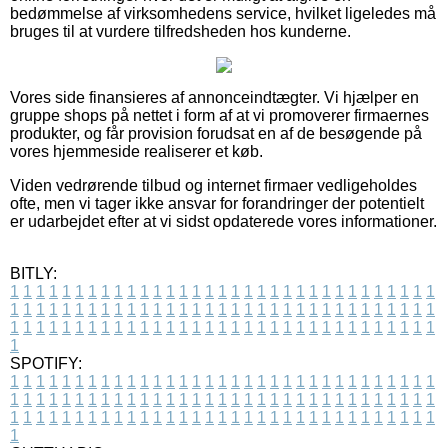
bedømmelse af virksomhedens service, hvilket ligeledes må
bruges til at vurdere tilfredsheden hos kunderne.
Vores side finansieres af annonceindtægter. Vi hjælper en
gruppe shops på nettet i form af at vi promoverer firmaernes
produkter, og får provision forudsat en af de besøgende på
vores hjemmeside realiserer et køb.
Viden vedrørende tilbud og internet firmaer vedligeholdes
ofte, men vi tager ikke ansvar for forandringer der potentielt
er udarbejdet efter at vi sidst opdaterede vores informationer.
BITLY:
1
1
1
1
1
1
1
1
1
1
1
1
1
1
1
1
1
1
1
1
1
1
1
1
1
1
1
1
1
1
1
1
1
1
1
1
1
1
1
1
1
1
1
1
1
1
1
1
1
1
1
1
1
1
1
1
1
1
1
1
1
1
1
1
1
1
1
1
1
1
1
1
1
1
1
1
1
1
1
1
1
1
1
1
1
1
1
1
1
1
1
1
1
1
1
1
1
1
1
1
SPOTIFY:
1
1
1
1
1
1
1
1
1
1
1
1
1
1
1
1
1
1
1
1
1
1
1
1
1
1
1
1
1
1
1
1
1
1
1
1
1
1
1
1
1
1
1
1
1
1
1
1
1
1
1
1
1
1
1
1
1
1
1
1
1
1
1
1
1
1
1
1
1
1
1
1
1
1
1
1
1
1
1
1
1
1
1
1
1
1
1
1
1
1
1
1
1
1
1
1
1
1
1
1