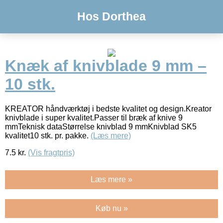
Hos Dorthea
Knæk af knivblade 9 mm –
10 stk.
KREATOR håndværktøj i bedste kvalitet og design.Kreator
knivblade i super kvalitet.Passer til bræk af knive 9
mmTeknisk dataStørrelse knivblad 9 mmKnivblad SK5
kvalitet10 stk. pr. pakke.
(Læs mere)
7.5
kr.
(Vis fragtpris)
Læs mere »
Køb nu »