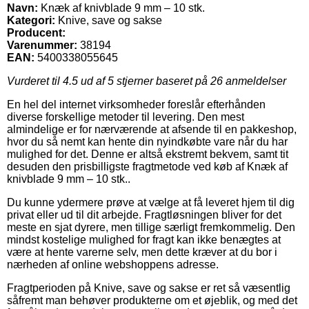
Navn:
Knæk af knivblade 9 mm – 10 stk.
Kategori:
Knive, save og sakse
Producent:
Varenummer:
38194
EAN:
5400338055645
Vurderet til
4.5
ud af 5 stjerner baseret på
26
anmeldelser
En hel del internet virksomheder foreslår efterhånden
diverse forskellige metoder til levering. Den mest
almindelige er for nærværende at afsende til en pakkeshop,
hvor du så nemt kan hente din nyindkøbte vare når du har
mulighed for det. Denne er altså ekstremt bekvem, samt tit
desuden den prisbilligste fragtmetode ved køb af Knæk af
knivblade 9 mm – 10 stk..
Du kunne ydermere prøve at vælge at få leveret hjem til dig
privat eller ud til dit arbejde. Fragtløsningen bliver for det
meste en sjat dyrere, men tillige særligt fremkommelig. Den
mindst kostelige mulighed for fragt kan ikke benægtes at
være at hente varerne selv, men dette kræver at du bor i
nærheden af online webshoppens adresse.
Fragtperioden på Knive, save og sakse er ret så væsentlig
såfremt man behøver produkterne om et øjeblik, og med det