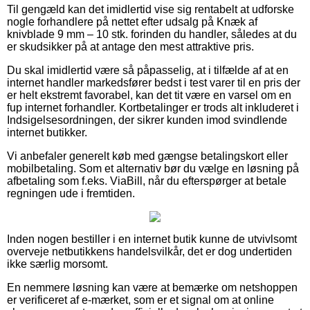
Til gengæld kan det imidlertid vise sig rentabelt at udforske
nogle forhandlere på nettet efter udsalg på Knæk af
knivblade 9 mm – 10 stk. forinden du handler, således at du
er skudsikker på at antage den mest attraktive pris.
Du skal imidlertid være så påpasselig, at i tilfælde af at en
internet handler markedsfører bedst i test varer til en pris der
er helt ekstremt favorabel, kan det tit være en varsel om en
fup internet forhandler. Kortbetalinger er trods alt inkluderet i
Indsigelsesordningen, der sikrer kunden imod svindlende
internet butikker.
Vi anbefaler generelt køb med gængse betalingskort eller
mobilbetaling. Som et alternativ bør du vælge en løsning på
afbetaling som f.eks. ViaBill, når du efterspørger at betale
regningen ude i fremtiden.
Inden nogen bestiller i en internet butik kunne de utvivlsomt
overveje netbutikkens handelsvilkår, det er dog undertiden
ikke særlig morsomt.
En nemmere løsning kan være at bemærke om netshoppen
er verificeret af e-mærket, som er et signal om at online