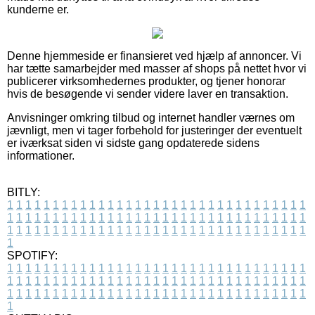
kunderne er.
Denne hjemmeside er finansieret ved hjælp af annoncer. Vi
har tætte samarbejder med masser af shops på nettet hvor vi
publicerer virksomhedernes produkter, og tjener honorar
hvis de besøgende vi sender videre laver en transaktion.
Anvisninger omkring tilbud og internet handler værnes om
jævnligt, men vi tager forbehold for justeringer der eventuelt
er iværksat siden vi sidste gang opdaterede sidens
informationer.
BITLY:
1
1
1
1
1
1
1
1
1
1
1
1
1
1
1
1
1
1
1
1
1
1
1
1
1
1
1
1
1
1
1
1
1
1
1
1
1
1
1
1
1
1
1
1
1
1
1
1
1
1
1
1
1
1
1
1
1
1
1
1
1
1
1
1
1
1
1
1
1
1
1
1
1
1
1
1
1
1
1
1
1
1
1
1
1
1
1
1
1
1
1
1
1
1
1
1
1
1
1
1
SPOTIFY:
1
1
1
1
1
1
1
1
1
1
1
1
1
1
1
1
1
1
1
1
1
1
1
1
1
1
1
1
1
1
1
1
1
1
1
1
1
1
1
1
1
1
1
1
1
1
1
1
1
1
1
1
1
1
1
1
1
1
1
1
1
1
1
1
1
1
1
1
1
1
1
1
1
1
1
1
1
1
1
1
1
1
1
1
1
1
1
1
1
1
1
1
1
1
1
1
1
1
1
1