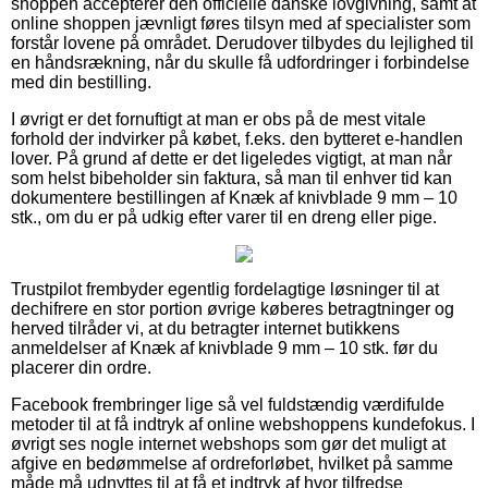
shoppen accepterer den officielle danske lovgivning, samt at
online shoppen jævnligt føres tilsyn med af specialister som
forstår lovene på området. Derudover tilbydes du lejlighed til
en håndsrækning, når du skulle få udfordringer i forbindelse
med din bestilling.
I øvrigt er det fornuftigt at man er obs på de mest vitale
forhold der indvirker på købet, f.eks. den bytteret e-handlen
lover. På grund af dette er det ligeledes vigtigt, at man når
som helst bibeholder sin faktura, så man til enhver tid kan
dokumentere bestillingen af Knæk af knivblade 9 mm – 10
stk., om du er på udkig efter varer til en dreng eller pige.
Trustpilot frembyder egentlig fordelagtige løsninger til at
dechifrere en stor portion øvrige køberes betragtninger og
herved tilråder vi, at du betragter internet butikkens
anmeldelser af Knæk af knivblade 9 mm – 10 stk. før du
placerer din ordre.
Facebook frembringer lige så vel fuldstændig værdifulde
metoder til at få indtryk af online webshoppens kundefokus. I
øvrigt ses nogle internet webshops som gør det muligt at
afgive en bedømmelse af ordreforløbet, hvilket på samme
måde må udnyttes til at få et indtryk af hvor tilfredse