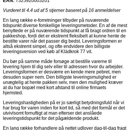
EAN:
7325920003201
Vurderet til
4.4
ud af 5 stjerner baseret på
16
anmeldelser
En lang række e-forretninger tilbyder på nuværende
tidspunkt diverse forskellige leveringsmetoder. En af de mest
benyttede er på nuværende tidspunkt at få bragt ordren til en
pakkeshop, fordi det er ekstremt fleksibelt at kunne hente de
bestilte varer når det passer dig bedst. Leveringsformen er
altså ekstremt simpel, og ofte endvidere den billigste
leveringsversion ved køb af Klädkrok 77 vit.
Du bør på samme måde forsøge at bestille varerne til
levering hjem til dig selv eller til adressen hvor du arbejder.
Leveringsformen er desværre en kende mere pebret, men
desuden super nem. Den billigste leveringsmulighed er
unægtelig at hente pakken selv, men den mulighed kræver
at du har bopæl med kort afstand til online firmaets
hjemsted.
Leveringshastigheden på er jo særligt betydningsfuld når vi
har brug for varen inden for kort tid, så med det formål er det
utvivlsomt fornuftigt at man efterser det anslåede
leveringstidspunkt for det pågældende produkt.
En lang række forhandlere på nettet udlover dag-til-dag fragt