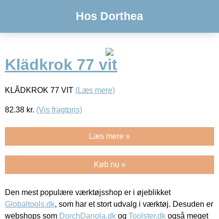
Hos Dorthea
Klädkrok 77 vit
KLÃDKROK 77 VIT
(Læs mere)
82.38
kr.
(Vis fragtpris)
Læs mere »
Køb nu »
Den mest populære værktøjsshop er i øjeblikket
Globaltools.dk
, som har et stort udvalg i værktøj. Desuden er
webshops som
DorchDanola.dk
og
Toolster.dk
også meget