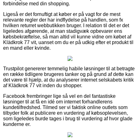
forbindelse med din shopping.
Ligeså er det fornuftigt at køber er på vagt for de mest
relevante regler der har indflydelse på handlen, som fx
hvilken returret webbutikken bruger. I relation til det er det
ligeledes afgørende, at man stadigvæk opbevarer ens
købsbekræftelse, så man altid vil kunne vidne om købet af
Klädkrok 77 vit, uanset om du er på udkig efter et produkt til
en mand eller kvinde.
Trustpilot genererer temmelig habile løsninger til at betragte
en række tidligere brugeres tanker og på grund af dette kan
det være til hjælp, at du analyserer internet selskabets kritik
af Klädkrok 77 vit inden du shopper.
Facebook frembringer lige så vel en del fantastiske
løsninger til at få en idé om internet forhandlerens
kundetilfredshed. Tilmed ser vi faktisk online outlets som
tilbyder folk at publicere en vurdering af købsoplevelsen,
som ligeledes burde tages i brug til vurdering af hvor glade
kunderne er.