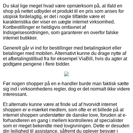
Du skal lige meget hvad være opmærksom på, at ifald en
shop på nettet udbyder et produkt til en pris som anses for
utopisk fordelagtig, er det i nogle tilfælde være et
karakteristika der viser en uægte internet virksomhed.
Kortbestillinger er heldigvis omfavnet af
Indsigelsesordningen, som garanterer en overfor falske
internet butikker.
Generelt går vi ind for bestillinger med betalingskort eller
betalinger med mobilen. Alternativt kunne du drage nytte af
et afbetalingstilbud fra for eksempel ViaBill, hvis du agter at
godtgøre pengene i flere bidder.
Før nogen shopper på en e-handler burde man faktisk sætte
sig ind i virksomhedens regler, dog er det normalt ikke videre
interessant.
Et alternativ kunne være at finde ud af hvorvidt internet
shoppen er e-mærket medlem, som ofte er et billede på at
internet shoppen understøtter de danske love, foruden at e-
forhandleren en gang i mellem kontrolleres af specialister
som er meget bekendte med lovgivningen. Dette er desuden
din lejlighed til assistance, såfremt du oplever besvær i