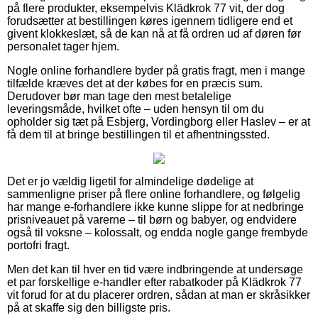
på flere produkter, eksempelvis Klädkrok 77 vit, der dog
forudsætter at bestillingen køres igennem tidligere end et
givent klokkeslæt, så de kan nå at få ordren ud af døren før
personalet tager hjem.
Nogle online forhandlere byder på gratis fragt, men i mange
tilfælde kræves det at der købes for en præcis sum.
Derudover bør man tage den mest betalelige
leveringsmåde, hvilket ofte – uden hensyn til om du
opholder sig tæt på Esbjerg, Vordingborg eller Haslev – er at
få dem til at bringe bestillingen til et afhentningssted.
Det er jo vældig ligetil for almindelige dødelige at
sammenligne priser på flere online forhandlere, og følgelig
har mange e-forhandlere ikke kunne slippe for at nedbringe
prisniveauet på varerne – til børn og babyer, og endvidere
også til voksne – kolossalt, og endda nogle gange frembyde
portofri fragt.
Men det kan til hver en tid være indbringende at undersøge
et par forskellige e-handler efter rabatkoder på Klädkrok 77
vit forud for at du placerer ordren, sådan at man er skråsikker
på at skaffe sig den billigste pris.