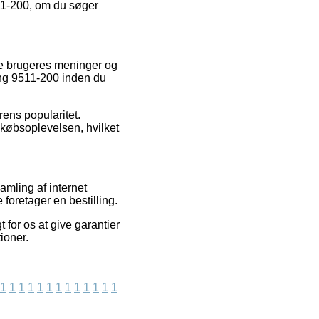
11-200, om du søger
lle brugeres meninger og
ltang 9511-200 inden du
rens popularitet.
 købsoplevelsen, hvilket
amling af internet
foretager en bestilling.
for os at give garantier
ioner.
1
1
1
1
1
1
1
1
1
1
1
1
1