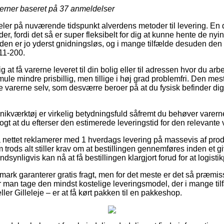
jerner baseret på
37
anmeldelser
deler på nuværende tidspunkt alverdens metoder til levering. En 
der, fordi det så er super fleksibelt for dig at kunne hente de n
den er jo yderst gnidningsløs, og i mange tilfælde desuden den b
11-200.
g at få varerne leveret til din bolig eller til adressen hvor du a
ule mindre prisbillig, men tillige i høj grad problemfri. Den mest
te varerne selv, som desværre beroer på at du fysisk befinder dig 
nikværktøj er virkelig betydningsfuld såfremt du behøver varerne
logt at du efterser den estimerede leveringstid for den relevante 
på nettet reklamerer med 1 hverdags levering på massevis af pro
trods alt stiller krav om at bestillingen gennemføres inden et g
dsynligvis kan nå at få bestillingen klargjort forud for at logistik
ark garanterer gratis fragt, men for det meste er det så præmisse
r man tage den mindst kostelige leveringsmodel, der i mange t
er Gilleleje – er at få kørt pakken til en pakkeshop.