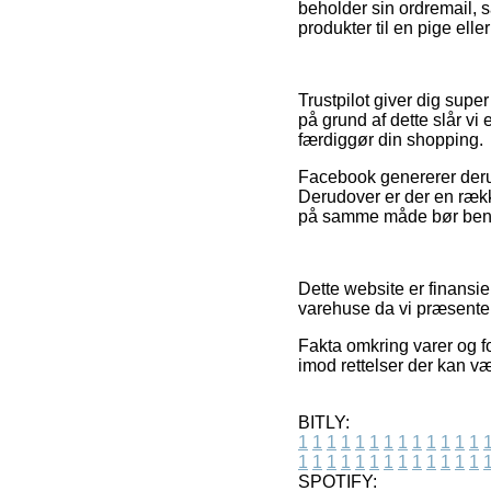
beholder sin ordremail,
produkter til en pige elle
Trustpilot giver dig sup
på grund af dette slår vi 
færdiggør din shopping.
Facebook genererer derudo
Derudover er der en rækk
på samme måde bør benytt
Dette website er finansie
varehuse da vi præsentere
Fakta omkring varer og fo
imod rettelser der kan v
BITLY:
1
1
1
1
1
1
1
1
1
1
1
1
1
1
1
1
1
1
1
1
1
1
1
1
1
1
SPOTIFY: