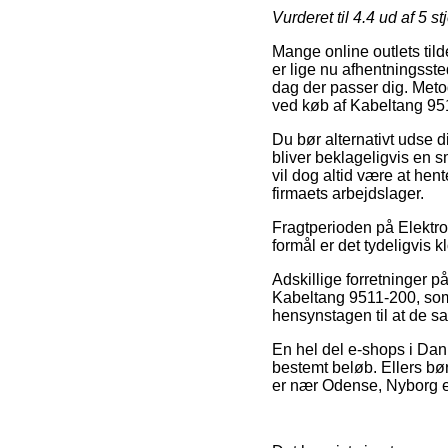
Vurderet til
4.4
ud af 5 st
Mange online outlets til
er lige nu afhentningsste
dag der passer dig. Meto
ved køb af Kabeltang 95
Du bør alternativt udse di
bliver beklageligvis en sm
vil dog altid være at hen
firmaets arbejdslager.
Fragtperioden på Elektro
formål er det tydeligvis k
Adskillige forretninger 
Kabeltang 9511-200, som 
hensynstagen til at de san
En hel del e-shops i Danm
bestemt beløb. Ellers bø
er nær Odense, Nyborg ell