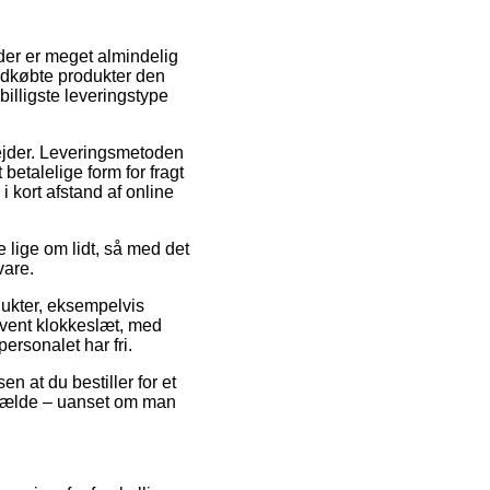
der er meget almindelig
yindkøbte produkter den
illigste leveringstype
rbejder. Leveringsmetoden
 betalelige form for fragt
i kort afstand af online
 lige om lidt, så med det
vare.
dukter, eksempelvis
ivent klokkeslæt, med
personalet har fri.
n at du bestiller for et
ilfælde – uanset om man