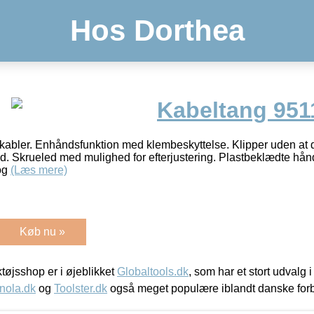
Hos Dorthea
Kabeltang 951
kabler. Enhåndsfunktion med klembeskyttelse. Klipper uden at de
ved. Skrueled med mulighed for efterjustering. Plastbeklædte hå
 og
(Læs mere)
Køb nu »
øjsshop er i øjeblikket
Globaltools.dk
, som har et stort udvalg
nola.dk
og
Toolster.dk
også meget populære iblandt danske for