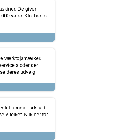
askiner. De giver
000 varer. Klik her for
ore værktøjsmærker.
ervice sidder der
t se deres udvalg.
entet rummer udstyr til
lv-folket. Klik her for