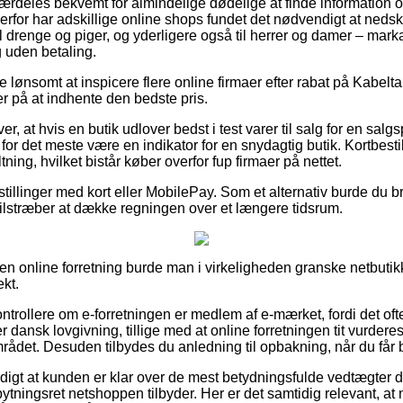
særdeles bekvemt for almindelige dødelige at finde information om
 derfor har adskillige online shops fundet det nødvendigt at ned
l drenge og piger, og yderligere også til herrer og damer – mar
 uden betaling.
ve lønsomt at inspicere flere online firmaer efter rabat på Kabel
r på at indhente den bedste pris.
er, at hvis en butik udlover bedst i test varer til salg for en sa
or det meste være en indikator for en snydagtig butik. Kortbestill
ltning, hvilket bistår køber overfor fup firmaer på nettet.
estillinger med kort eller MobilePay. Som et alternativ burde du b
u tilstræber at dække regningen over et længere tidsrum.
en online forretning burde man i virkeligheden granske netbutikk
kt.
kontrollere om e-forretningen er medlem af e-mærket, fordi det ofte
r dansk lovgivning, tillige med at online forretningen tit vurdere
rådet. Desuden tilbydes du anledning til opbakning, når du får
digt at kunden er klar over de mest betydningsfulde vedtægter 
bytningsret netshoppen tilbyder. Her er det samtidig relevant, a