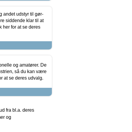
 andet udstyr til gør-
 siddende klar til at
 her for at se deres
ionelle og amatører. De
strien, så du kan være
or at se deres udvalg.
 fra bl.a. deres
mer og