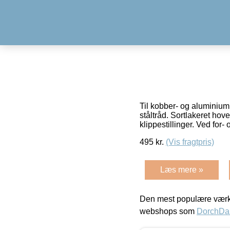
Til kobber- og aluminium
ståltråd. Sortlakeret ho
klippestillinger. Ved for-
495
kr.
(Vis fragtpris)
Læs mere »
Den mest populære værkt
webshops som
DorchDa