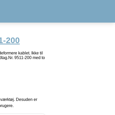
1-200
formere kablet. Ikke til
ndtag.Nr. 9511-200 med to
 i værktøj. Desuden er
brugere.