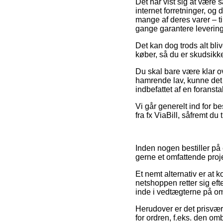
Det har vist sig at være 
internet forretninger, og
mange af deres varer – ti
gange garantere levering
Det kan dog trods alt bli
køber, så du er skudsikke
Du skal bare være klar ov
hamrende lav, kunne det f
indbefattet af en foransta
Vi går generelt ind for b
fra fx ViaBill, såfremt d
Inden nogen bestiller på 
gerne et omfattende proje
Et nemt alternativ er at 
netshoppen retter sig efte
inde i vedtægterne på om
Herudover er det prisvær
for ordren, f.eks. den om