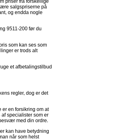
 priser fra forskellige
skære salgspriserne på
kant, og endda nogle
tang 9511-200 før du
lgspris som kan ses som
inger er trods alt
ruge et afbetalingstilbud
ens regler, dog er det
 er en forsikring om at
s af specialister som er
 besvær med din ordre.
der kan have betydning
t man når som helst