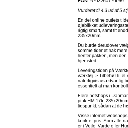
EAN:
5703260770069
Vurderet til
4.3
ud af 5 st
En del online outlets til
øjeblikket udleveringsste
rigtig smart, samt tit e
235x20mm.
Du burde derudover vælge 
somme tider et hak mere 
henter pakken, men den l
hjemsted.
Leveringstiden på Værktøj
værktøj -> Tilbehør til el
naturligvis usædvanlig 
essentielt at man kontrol
Flere netshops i Danmar
pink HM 17td 235x20mm, m
tidspunkt, sådan at de hø
Visse internet webshops si
konkret pris. Som altern
er i Vejle, Varde eller Hu