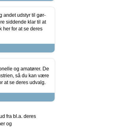
 andet udstyr til gør-
 siddende klar til at
 her for at se deres
ionelle og amatører. De
strien, så du kan være
or at se deres udvalg.
 fra bl.a. deres
mer og