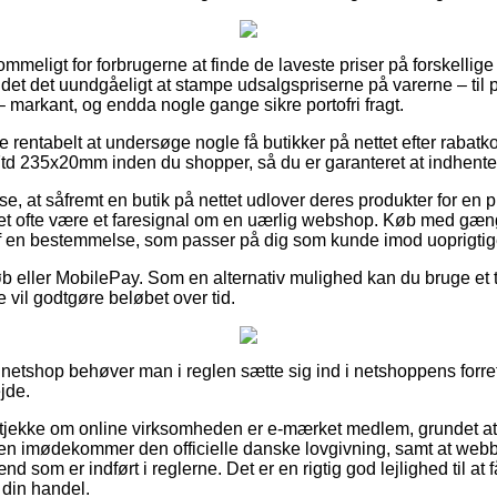
ommeligt for forbrugerne at finde de laveste priser på forskellige
et det uundgåeligt at stampe udsalgspriserne på varerne – til pi
– markant, og endda nogle gange sikre portofri fragt.
ve rentabelt at undersøge nogle få butikker på nettet efter raba
d 235x20mm inden du shopper, så du er garanteret at indhente 
se, at såfremt en butik på nettet udlover deres produkter for en p
 det ofte være et faresignal om en uærlig webshop. Køb med gæng
f en bestemmelse, som passer på dig som kunde imod uoprigtige
køb eller MobilePay. Som en alternativ mulighed kan du bruge et 
e vil godtgøre beløbet over tid.
n netshop behøver man i reglen sætte sig ind i netshoppens forre
jde.
t tjekke om online virksomheden er e-mærket medlem, grundet a
en imødekommer den officielle danske lovgivning, samt at webb
d som er indført i reglerne. Det er en rigtig god lejlighed til at 
din handel.