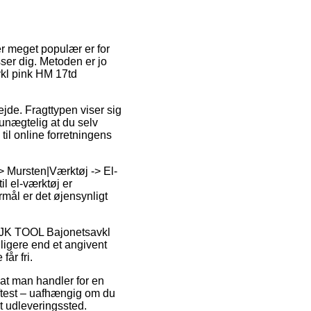
 er meget populær er for
sser dig. Metoden er jo
vkl pink HM 17td
jde. Fragttypen viser sig
unægtelig at du selv
il online forretningens
-> Mursten|Værktøj -> El-
il el-værktøj er
ål er det øjensynligt
 JK TOOL Bajonetsavkl
ligere end et angivent
år fri.
f at man handler for en
ftest – uafhængig om du
 et udleveringssted.