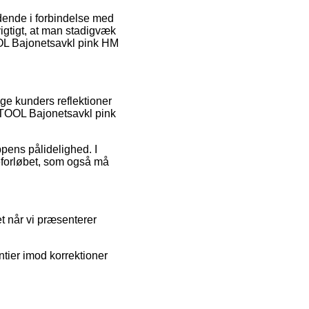
dende i forbindelse med
vigtigt, at man stadigvæk
OOL Bajonetsavkl pink HM
rige kunders reflektioner
K TOOL Bajonetsavkl pink
pens pålidelighed. I
reforløbet, som også må
t når vi præsenterer
ntier imod korrektioner