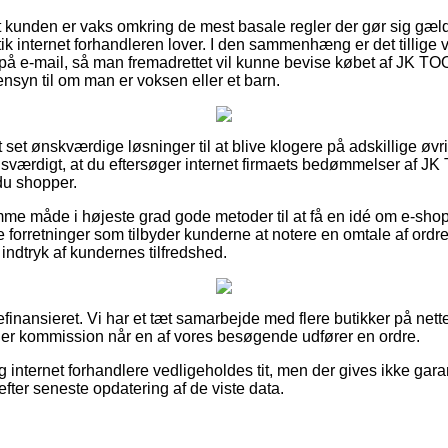
 kunden er vaks omkring de mest basale regler der gør sig gæl
tik internet forhandleren lover. I den sammenhæng er det tillige 
 på e-mail, så man fremadrettet vil kunne bevise købet af JK T
syn til om man er voksen eller et barn.
ort set ønskværdige løsninger til at blive klogere på adskillige øv
risværdigt, at du eftersøger internet firmaets bedømmelser af J
u shopper.
mme måde i højeste grad gode metoder til at få en idé om e-shop
ne forretninger som tilbyder kunderne at notere en omtale af ord
 indtryk af kundernes tilfredshed.
inansieret. Vi har et tæt samarbejde med flere butikker på nette
ener kommission når en af vores besøgende udfører en ordre.
internet forhandlere vedligeholdes tit, men der gives ikke gara
fter seneste opdatering af de viste data.