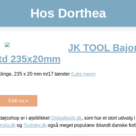
Hos Dorthea
JK TOOL Bajo
7td 235x20mm
klinge, 235 x 20 mm m/17 tænder
(Læs mere)
Køb nu »
øjsshop er i øjeblikket
Globaltools.dk
, som har et stort udvalg
nola.dk
og
Toolster.dk
også meget populære iblandt danske for