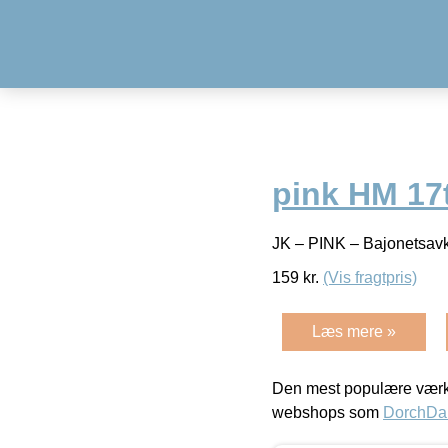
pink HM 1
JK – PINK – Bajonetsav
159
kr.
(Vis fragtpris)
Læs mere »
Den mest populære værkt
webshops som
DorchDa