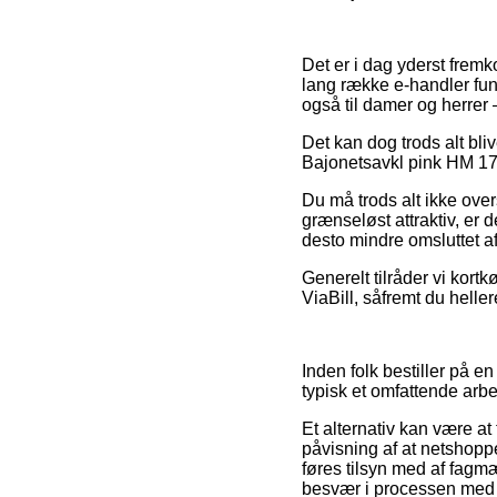
Det er i dag yderst fremk
lang række e-handler fund
også til damer og herrer 
Det kan dog trods alt bli
Bajonetsavkl pink HM 17t
Du må trods alt ikke over
grænseløst attraktiv, er
desto mindre omsluttet a
Generelt tilråder vi kort
ViaBill, såfremt du heller
Inden folk bestiller på e
typisk et omfattende arbe
Et alternativ kan være a
påvisning af at netshopp
føres tilsyn med af fagmæn
besvær i processen med 