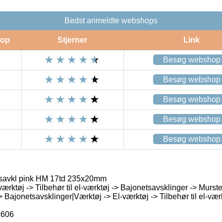
Bedst anmeldte webshops
op
Stjerner
Link
Besøg webshop
Besøg webshop
Besøg webshop
Besøg webshop
Besøg webshop
savkl pink HM 17td 235x20mm
ærktøj -> Tilbehør til el-værktøj -> Bajonetsavsklinger -> Murst
-> Bajonetsavsklinger|Værktøj -> El-værktøj -> Tilbehør til el-vær
3606