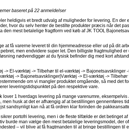
jerner baseret på
22
anmeldelser
deler heldigvis et bredt udvalg af muligheder for levering. En der
der, hvor du selv henter de bestilte produkter præcis når det pa
ndda den mest betalelige fragtform ved køb af JK TOOL Bajonetsa
at få varerne leveret til din hjemmeadresse eller ud på dit arbe
pebret, men endvidere super let. Den billigste fragtmulighed er 
øsning nødvendiggør at du fysisk befinder dig med kort afstand t
 -> El-værktøj -> Tilbehør til el-værktøj -> Bajonetsavsklinger 
-værktøj -> Bajonetsavsklinger|Værktøj -> El-værktøj -> Tilbehør t
bestemmende om vi mangler produktet omgående, så med det form
lerer leveringstidspunktet på den respektive vare.
k lover 1 hverdags levering på mange varenumre, eksempelvis
en husk at det er afhængig af at bestillingen gennemføres tid
jst sandsynligt kan nå at få ordren klar forinden de pakkeansatte f
krer portofri levering, men i de fleste tilfælde er det betinget a
ativ burde man vælge den mest betalelige leveringsmodel, der o
ndested – vil blive at få fragtmanden til at bringe bestillingen til