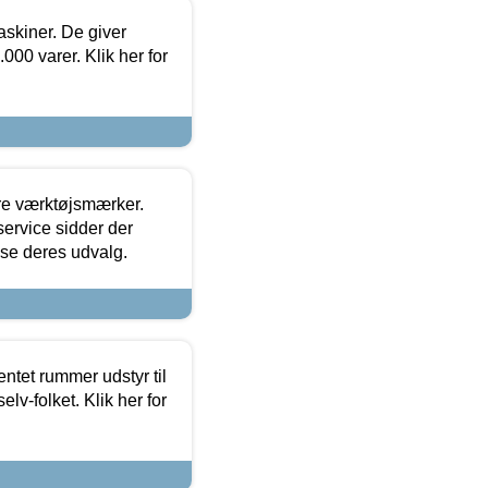
askiner. De giver
000 varer. Klik her for
ore værktøjsmærker.
ervice sidder der
t se deres udvalg.
entet rummer udstyr til
lv-folket. Klik her for