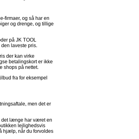
 e-firmaer, og så har en
ger og drenge, og tillige
tkoder på JK TOOL
den laveste pris.
ris der kan virke
se betalingskort er ikke
 shops på nettet.
tilbud fra for eksempel
tningsaftale, men det er
t det længe har været en
utikken lejlighedsvis
få hjælp, når du forvoldes