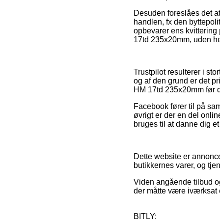
Desuden foreslåes det at
handlen, fx den byttepoli
opbevarer ens kvittering
17td 235x20mm, uden hen
Trustpilot resulterer i st
og af den grund er det p
HM 17td 235x20mm før d
Facebook fører til på sa
øvrigt er der en del onli
bruges til at danne dig et
Dette website er annoncef
butikkernes varer, og tj
Viden angående tilbud og 
der måtte være iværksat e
BITLY: