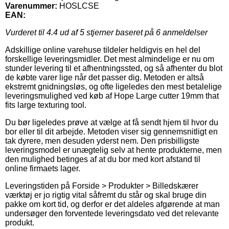
Varenummer:
HOSLCSE
EAN:
Vurderet til
4.4
ud af 5 stjerner baseret på
6
anmeldelser
Adskillige online varehuse tildeler heldigvis en hel del
forskellige leveringsmidler. Det mest almindelige er nu om
stunder levering til et afhentningssted, og så afhenter du blot
de købte varer lige når det passer dig. Metoden er altså
ekstremt gnidningsløs, og ofte ligeledes den mest betalelige
leveringsmulighed ved køb af Hope Large cutter 19mm that
fits large texturing tool.
Du bør ligeledes prøve at vælge at få sendt hjem til hvor du
bor eller til dit arbejde. Metoden viser sig gennemsnitligt en
tak dyrere, men desuden yderst nem. Den prisbilligste
leveringsmodel er unægtelig selv at hente produkterne, men
den mulighed betinges af at du bor med kort afstand til
online firmaets lager.
Leveringstiden på Forside > Produkter > Billedskærer
værktøj er jo rigtig vital såfremt du står og skal bruge din
pakke om kort tid, og derfor er det aldeles afgørende at man
undersøger den forventede leveringsdato ved det relevante
produkt.