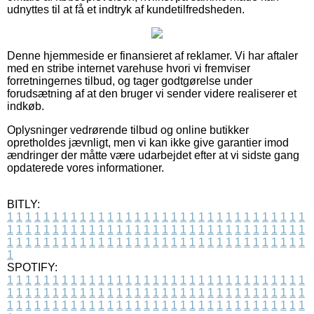
udnyttes til at få et indtryk af kundetilfredsheden.
Denne hjemmeside er finansieret af reklamer. Vi har aftaler
med en stribe internet varehuse hvori vi fremviser
forretningernes tilbud, og tager godtgørelse under
forudsætning af at den bruger vi sender videre realiserer et
indkøb.
Oplysninger vedrørende tilbud og online butikker
opretholdes jævnligt, men vi kan ikke give garantier imod
ændringer der måtte være udarbejdet efter at vi sidste gang
opdaterede vores informationer.
BITLY:
1
1
1
1
1
1
1
1
1
1
1
1
1
1
1
1
1
1
1
1
1
1
1
1
1
1
1
1
1
1
1
1
1
1
1
1
1
1
1
1
1
1
1
1
1
1
1
1
1
1
1
1
1
1
1
1
1
1
1
1
1
1
1
1
1
1
1
1
1
1
1
1
1
1
1
1
1
1
1
1
1
1
1
1
1
1
1
1
1
1
1
1
1
1
1
1
1
1
1
1
SPOTIFY:
1
1
1
1
1
1
1
1
1
1
1
1
1
1
1
1
1
1
1
1
1
1
1
1
1
1
1
1
1
1
1
1
1
1
1
1
1
1
1
1
1
1
1
1
1
1
1
1
1
1
1
1
1
1
1
1
1
1
1
1
1
1
1
1
1
1
1
1
1
1
1
1
1
1
1
1
1
1
1
1
1
1
1
1
1
1
1
1
1
1
1
1
1
1
1
1
1
1
1