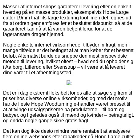
Masser af internet shops garanterer levering efter en enkelt
hverdag på en masse produkter, eksempelvis Hope Large
cutter 19mm that fits large texturing tool, men det regnes ud
fra at ordren gennemføres før et besluttet tidspunkt, så at de
garanteret kan nå at få varen betjent forud for at de
lageransatte drager hjemad.
Nogle enkelte internet virksomheder tilbyder fri fragt, men i
mange tilfælde er det betinget af at man køber for et bestemt
beløb. Alternativt burde du snuppe den mest prisbevidste
metode til levering, hvilket oftest – hvad end du opholder sig
i Aalborg, Lillerød eller Svenstrup – vil være at få leveret
dine varer til et afhentningssted.
Det er i dag ekstremt fleksibelt for os alle at søge sig frem til
priser hos diverse online virksomheder, og med det motiv
har de fleste Hope Woodturning e-handler været presset til
at at tvinge udsalgspriserne på produkterne – til børn og
babyer, og ligeledes også til mænd og kvinder – betragteligt,
og endda nogle gange sikre gratis fragt.
Det kan dog ikke desto mindre være rentabelt at analysere
flere online webshops efter rabatkoder på Hope Large cutter