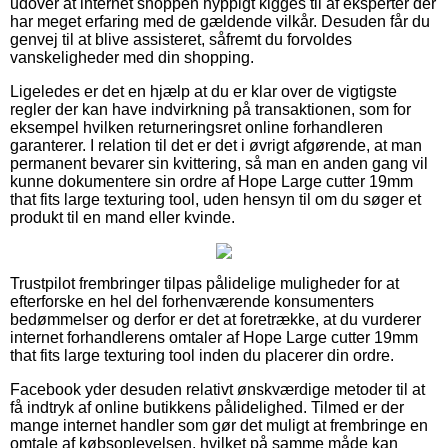
udover at internet shoppen hyppigt kigges til af eksperter der
har meget erfaring med de gældende vilkår. Desuden får du
genvej til at blive assisteret, såfremt du forvoldes
vanskeligheder med din shopping.
Ligeledes er det en hjælp at du er klar over de vigtigste
regler der kan have indvirkning på transaktionen, som for
eksempel hvilken returneringsret online forhandleren
garanterer. I relation til det er det i øvrigt afgørende, at man
permanent bevarer sin kvittering, så man en anden gang vil
kunne dokumentere sin ordre af Hope Large cutter 19mm
that fits large texturing tool, uden hensyn til om du søger et
produkt til en mand eller kvinde.
Trustpilot frembringer tilpas pålidelige muligheder for at
efterforske en hel del forhenværende konsumenters
bedømmelser og derfor er det at foretrække, at du vurderer
internet forhandlerens omtaler af Hope Large cutter 19mm
that fits large texturing tool inden du placerer din ordre.
Facebook yder desuden relativt ønskværdige metoder til at
få indtryk af online butikkens pålidelighed. Tilmed er der
mange internet handler som gør det muligt at frembringe en
omtale af købsoplevelsen, hvilket på samme måde kan