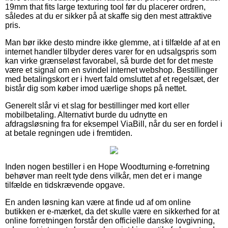
19mm that fits large texturing tool før du placerer ordren,
således at du er sikker på at skaffe sig den mest attraktive
pris.
Man bør ikke desto mindre ikke glemme, at i tilfælde af at en
internet handler tilbyder deres varer for en udsalgspris som
kan virke grænseløst favorabel, så burde det for det meste
være et signal om en svindel internet webshop. Bestillinger
med betalingskort er i hvert fald omsluttet af et regelsæt, der
bistår dig som køber imod uærlige shops på nettet.
Generelt slår vi et slag for bestillinger med kort eller
mobilbetaling. Alternativt burde du udnytte en
afdragsløsning fra for eksempel ViaBill, når du ser en fordel i
at betale regningen ude i fremtiden.
Inden nogen bestiller i en Hope Woodturning e-forretning
behøver man reelt tyde dens vilkår, men det er i mange
tilfælde en tidskrævende opgave.
En anden løsning kan være at finde ud af om online
butikken er e-mærket, da det skulle være en sikkerhed for at
online forretningen forstår den officielle danske lovgivning,