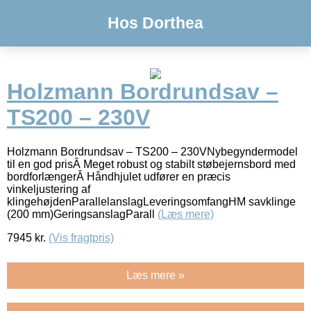
Hos Dorthea
Holzmann Bordrundsav –
TS200 – 230V
Holzmann Bordrundsav – TS200 – 230VNybegyndermodel
til en god prisÂ Meget robust og stabilt støbejernsbord med
bordforlængerÂ Håndhjulet udfører en præcis
vinkeljustering af
klingehøjdenParallelanslagLeveringsomfangHM savklinge
(200 mm)GeringsanslagParall
(Læs mere)
7945
kr.
(Vis fragtpris)
Læs mere »