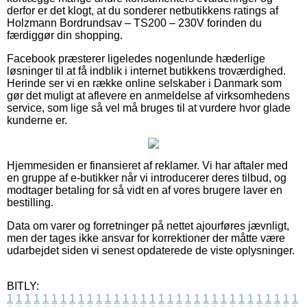
derfor er det klogt, at du sonderer netbutikkens ratings af
Holzmann Bordrundsav – TS200 – 230V forinden du
færdiggør din shopping.
Facebook præsterer ligeledes nogenlunde hæderlige
løsninger til at få indblik i internet butikkens troværdighed.
Herinde ser vi en række online selskaber i Danmark som
gør det muligt at aflevere en anmeldelse af virksomhedens
service, som lige så vel må bruges til at vurdere hvor glade
kunderne er.
Hjemmesiden er finansieret af reklamer. Vi har aftaler med
en gruppe af e-butikker når vi introducerer deres tilbud, og
modtager betaling for så vidt en af vores brugere laver en
bestilling.
Data om varer og forretninger på nettet ajourføres jævnligt,
men der tages ikke ansvar for korrektioner der måtte være
udarbejdet siden vi senest opdaterede de viste oplysninger.
BITLY:
1
1
1
1
1
1
1
1
1
1
1
1
1
1
1
1
1
1
1
1
1
1
1
1
1
1
1
1
1
1
1
1
1