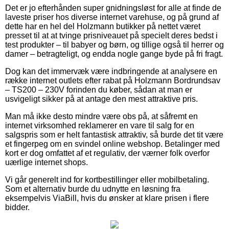
Det er jo efterhånden super gnidningsløst for alle at finde de
laveste priser hos diverse internet varehuse, og på grund af
dette har en hel del Holzmann butikker på nettet været
presset til at at tvinge prisniveauet på specielt deres bedst i
test produkter – til babyer og børn, og tillige også til herrer og
damer – betragteligt, og endda nogle gange byde på fri fragt.
Dog kan det immervæk være indbringende at analysere en
række internet outlets efter rabat på Holzmann Bordrundsav
– TS200 – 230V forinden du køber, sådan at man er
usvigeligt sikker på at antage den mest attraktive pris.
Man må ikke desto mindre være obs på, at såfremt en
internet virksomhed reklamerer en vare til salg for en
salgspris som er helt fantastisk attraktiv, så burde det tit være
et fingerpeg om en svindel online webshop. Betalinger med
kort er dog omfattet af et regulativ, der værner folk overfor
uærlige internet shops.
Vi går generelt ind for kortbestillinger eller mobilbetaling.
Som et alternativ burde du udnytte en løsning fra
eksempelvis ViaBill, hvis du ønsker at klare prisen i flere
bidder.