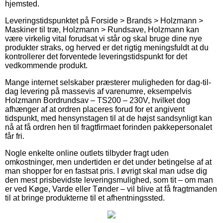
hjemsted.
Leveringstidspunktet på Forside > Brands > Holzmann >
Maskiner til træ, Holzmann > Rundsave, Holzmann kan
være virkelig vital forudsat vi står og skal bruge dine nye
produkter straks, og herved er det rigtig meningsfuldt at du
kontrollerer det forventede leveringstidspunkt for det
vedkommende produkt.
Mange internet selskaber præsterer muligheden for dag-til-
dag levering på massevis af varenumre, eksempelvis
Holzmann Bordrundsav – TS200 – 230V, hvilket dog
afhænger af at ordren placeres forud for et angivent
tidspunkt, med hensynstagen til at de højst sandsynligt kan
nå at få ordren hen til fragtfirmaet forinden pakkepersonalet
får fri.
Nogle enkelte online outlets tilbyder fragt uden
omkostninger, men undertiden er det under betingelse af at
man shopper for en fastsat pris. I øvrigt skal man udse dig
den mest prisbevidste leveringsmulighed, som tit – om man
er ved Køge, Varde eller Tønder – vil blive at få fragtmanden
til at bringe produkterne til et afhentningssted.