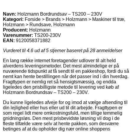
Navn:
Holzmann Bordrundsav – TS200 – 230V
Kategori:
Forside > Brands > Holzmann > Maskiner til træ,
Holzmann > Rundsave, Holzmann
Producent:
Holzmann
Varenummer:
TS200-230V
EAN:
9120058371882
Vurderet til
4.6
ud af 5 stjerner baseret på
28
anmeldelser
En lang række internet foretagender udlover til alt held
alverdens leveringsmetoder. Det mest almindelige er på
nuværende tidspunkt at få sendt til en pakkeshop, fordi du så
nemt kan hente bestillingen når det passer ind i din hverdag.
Fragttypen er nemlig ret så hensigtsmæssig, og endda
ligeledes den prisbilligste metode til levering ved køb af
Holzmann Bordrundsav – TS200 – 230V.
Du kunne ligeledes afveje for og imod at vælge afsending til
din lejlighed eller hus eller ud til dit arbejde. Fragttypen er
som regel lidt mere omkostningsfuld, men tillige temmelig
gnidningsløs. Den mest prisbevidste løsning vil dog i de
fleste tilfælde være selv at hente pakken, som desværre
betinges af at du opholder dig nær online shoppens