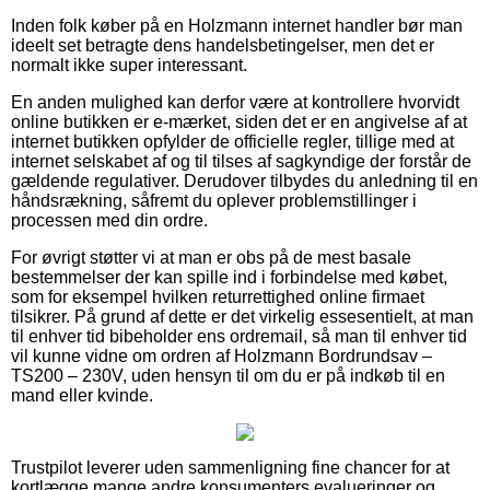
Inden folk køber på en Holzmann internet handler bør man
ideelt set betragte dens handelsbetingelser, men det er
normalt ikke super interessant.
En anden mulighed kan derfor være at kontrollere hvorvidt
online butikken er e-mærket, siden det er en angivelse af at
internet butikken opfylder de officielle regler, tillige med at
internet selskabet af og til tilses af sagkyndige der forstår de
gældende regulativer. Derudover tilbydes du anledning til en
håndsrækning, såfremt du oplever problemstillinger i
processen med din ordre.
For øvrigt støtter vi at man er obs på de mest basale
bestemmelser der kan spille ind i forbindelse med købet,
som for eksempel hvilken returrettighed online firmaet
tilsikrer. På grund af dette er det virkelig essesentielt, at man
til enhver tid bibeholder ens ordremail, så man til enhver tid
vil kunne vidne om ordren af Holzmann Bordrundsav –
TS200 – 230V, uden hensyn til om du er på indkøb til en
mand eller kvinde.
Trustpilot leverer uden sammenligning fine chancer for at
kortlægge mange andre konsumenters evalueringer og