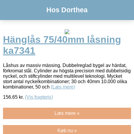
Hos Dorthea
Hänglås 75/40mm låsning
ka7341
Låshus av massiv mässing. Dubbelreglad bygel av härdat,
förkromat stål. Cylinder av högsta precision med dubbelsidig
nyckel, och stiftcylinder med multilevel teknologi. Mycket
stort antal nyckelkombinationer; 30 och 40mm 10.000 olika
kombinationer, 50 och
(Læs mere)
156.65
kr.
(Vis fragtpris)
Læs mere »
Køb nu »