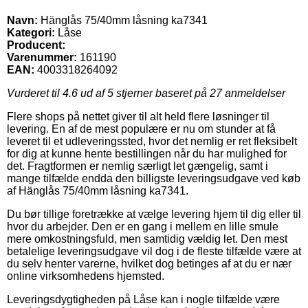
Navn:
Hänglås 75/40mm låsning ka7341
Kategori:
Låse
Producent:
Varenummer:
161190
EAN:
4003318264092
Vurderet til
4.6
ud af 5 stjerner baseret på
27
anmeldelser
Flere shops på nettet giver til alt held flere løsninger til
levering. En af de mest populære er nu om stunder at få
leveret til et udleveringssted, hvor det nemlig er ret fleksibelt
for dig at kunne hente bestillingen når du har mulighed for
det. Fragtformen er nemlig særligt let gængelig, samt i
mange tilfælde endda den billigste leveringsudgave ved køb
af Hänglås 75/40mm låsning ka7341.
Du bør tillige foretrække at vælge levering hjem til dig eller til
hvor du arbejder. Den er en gang i mellem en lille smule
mere omkostningsfuld, men samtidig vældig let. Den mest
betalelige leveringsudgave vil dog i de fleste tilfælde være at
du selv henter varerne, hvilket dog betinges af at du er nær
online virksomhedens hjemsted.
Leveringsdygtigheden på Låse kan i nogle tilfælde være