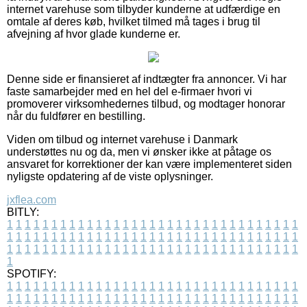
internet varehuse som tilbyder kunderne at udfærdige en
omtale af deres køb, hvilket tilmed må tages i brug til
afvejning af hvor glade kunderne er.
Denne side er finansieret af indtægter fra annoncer. Vi har
faste samarbejder med en hel del e-firmaer hvori vi
promoverer virksomhedernes tilbud, og modtager honorar
når du fuldfører en bestilling.
Viden om tilbud og internet varehuse i Danmark
understøttes nu og da, men vi ønsker ikke at påtage os
ansvaret for korrektioner der kan være implementeret siden
nyligste opdatering af de viste oplysninger.
jxflea.com
BITLY:
1
1
1
1
1
1
1
1
1
1
1
1
1
1
1
1
1
1
1
1
1
1
1
1
1
1
1
1
1
1
1
1
1
1
1
1
1
1
1
1
1
1
1
1
1
1
1
1
1
1
1
1
1
1
1
1
1
1
1
1
1
1
1
1
1
1
1
1
1
1
1
1
1
1
1
1
1
1
1
1
1
1
1
1
1
1
1
1
1
1
1
1
1
1
1
1
1
1
1
1
SPOTIFY:
1
1
1
1
1
1
1
1
1
1
1
1
1
1
1
1
1
1
1
1
1
1
1
1
1
1
1
1
1
1
1
1
1
1
1
1
1
1
1
1
1
1
1
1
1
1
1
1
1
1
1
1
1
1
1
1
1
1
1
1
1
1
1
1
1
1