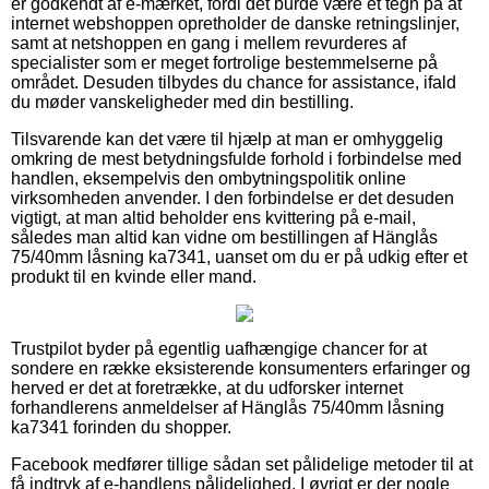
er godkendt af e-mærket, fordi det burde være et tegn på at
internet webshoppen opretholder de danske retningslinjer,
samt at netshoppen en gang i mellem revurderes af
specialister som er meget fortrolige bestemmelserne på
området. Desuden tilbydes du chance for assistance, ifald
du møder vanskeligheder med din bestilling.
Tilsvarende kan det være til hjælp at man er omhyggelig
omkring de mest betydningsfulde forhold i forbindelse med
handlen, eksempelvis den ombytningspolitik online
virksomheden anvender. I den forbindelse er det desuden
vigtigt, at man altid beholder ens kvittering på e-mail,
således man altid kan vidne om bestillingen af Hänglås
75/40mm låsning ka7341, uanset om du er på udkig efter et
produkt til en kvinde eller mand.
Trustpilot byder på egentlig uafhængige chancer for at
sondere en række eksisterende konsumenters erfaringer og
herved er det at foretrække, at du udforsker internet
forhandlerens anmeldelser af Hänglås 75/40mm låsning
ka7341 forinden du shopper.
Facebook medfører tillige sådan set pålidelige metoder til at
få indtryk af e-handlens pålidelighed. I øvrigt er der nogle