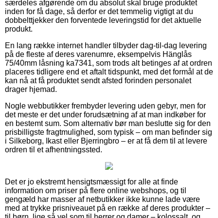
særdeles afgørende om du absolut skal bruge produktet
inden for få dage, så derfor er det temmelig vigtigt at du
dobbelttjekker den forventede leveringstid for det aktuelle
produkt.
En lang række internet handler tilbyder dag-til-dag levering
på de fleste af deres varenumre, eksempelvis Hänglås
75/40mm låsning ka7341, som trods alt betinges af at ordren
placeres tidligere end et aftalt tidspunkt, med det formål at de
kan nå at få produktet sendt afsted forinden personalet
drager hjemad.
Nogle webbutikker frembyder levering uden gebyr, men for
det meste er det under forudsætning af at man indkøber for
en bestemt sum. Som alternativ bør man beslutte sig for den
prisbilligste fragtmulighed, som typisk – om man befinder sig
i Silkeborg, Ikast eller Bjerringbro – er at få dem til at levere
ordren til et afhentningssted.
Det er jo ekstremt hensigtsmæssigt for alle at finde
information om priser på flere online webshops, og til
gengæld har masser af netbutikker ikke kunne lade være
med at trykke prisniveauet på en række af deres produkter –
til børn, lige så vel som til herrer og damer – kolossalt, og