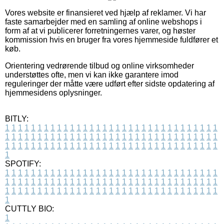
Vores website er finansieret ved hjælp af reklamer. Vi har
faste samarbejder med en samling af online webshops i
form af at vi publicerer forretningernes varer, og høster
kommission hvis en bruger fra vores hjemmeside fuldfører et
køb.
Orientering vedrørende tilbud og online virksomheder
understøttes ofte, men vi kan ikke garantere imod
reguleringer der måtte være udført efter sidste opdatering af
hjemmesidens oplysninger.
BITLY:
1
1
1
1
1
1
1
1
1
1
1
1
1
1
1
1
1
1
1
1
1
1
1
1
1
1
1
1
1
1
1
1
1
1
1
1
1
1
1
1
1
1
1
1
1
1
1
1
1
1
1
1
1
1
1
1
1
1
1
1
1
1
1
1
1
1
1
1
1
1
1
1
1
1
1
1
1
1
1
1
1
1
1
1
1
1
1
1
1
1
1
1
1
1
1
1
1
1
1
1
SPOTIFY:
1
1
1
1
1
1
1
1
1
1
1
1
1
1
1
1
1
1
1
1
1
1
1
1
1
1
1
1
1
1
1
1
1
1
1
1
1
1
1
1
1
1
1
1
1
1
1
1
1
1
1
1
1
1
1
1
1
1
1
1
1
1
1
1
1
1
1
1
1
1
1
1
1
1
1
1
1
1
1
1
1
1
1
1
1
1
1
1
1
1
1
1
1
1
1
1
1
1
1
1
CUTTLY BIO:
1