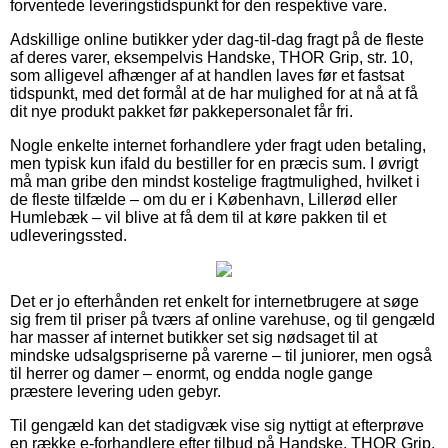
forventede leveringstidspunkt for den respektive vare.
Adskillige online butikker yder dag-til-dag fragt på de fleste
af deres varer, eksempelvis Handske, THOR Grip, str. 10,
som alligevel afhænger af at handlen laves før et fastsat
tidspunkt, med det formål at de har mulighed for at nå at få
dit nye produkt pakket før pakkepersonalet får fri.
Nogle enkelte internet forhandlere yder fragt uden betaling,
men typisk kun ifald du bestiller for en præcis sum. I øvrigt
må man gribe den mindst kostelige fragtmulighed, hvilket i
de fleste tilfælde – om du er i København, Lillerød eller
Humlebæk – vil blive at få dem til at køre pakken til et
udleveringssted.
Det er jo efterhånden ret enkelt for internetbrugere at søge
sig frem til priser på tværs af online varehuse, og til gengæld
har masser af internet butikker set sig nødsaget til at
mindske udsalgspriserne på varerne – til juniorer, men også
til herrer og damer – enormt, og endda nogle gange
præstere levering uden gebyr.
Til gengæld kan det stadigvæk vise sig nyttigt at efterprøve
en række e-forhandlere efter tilbud på Handske, THOR Grip,