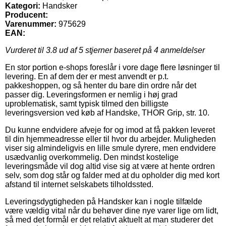
Kategori:
Handsker
Producent:
Varenummer:
975629
EAN:
Vurderet til
3.8
ud af 5 stjerner baseret på
4
anmeldelser
En stor portion e-shops foreslår i vore dage flere løsninger til
levering. En af dem der er mest anvendt er p.t.
pakkeshoppen, og så henter du bare din ordre når det
passer dig. Leveringsformen er nemlig i høj grad
uproblematisk, samt typisk tilmed den billigste
leveringsversion ved køb af Handske, THOR Grip, str. 10.
Du kunne endvidere afveje for og imod at få pakken leveret
til din hjemmeadresse eller til hvor du arbejder. Muligheden
viser sig almindeligvis en lille smule dyrere, men endvidere
usædvanlig overkommelig. Den mindst kostelige
leveringsmåde vil dog altid vise sig at være at hente ordren
selv, som dog står og falder med at du opholder dig med kort
afstand til internet selskabets tilholdssted.
Leveringsdygtigheden på Handsker kan i nogle tilfælde
være vældig vital når du behøver dine nye varer lige om lidt,
så med det formål er det relativt aktuelt at man studerer det