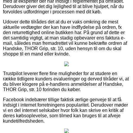
med af eksperter der har indsigt i reglementet på området.
Derudover giver det dig lejlighed til at blive hjulpet, når du
forvoldes udfordringer i processen med dit køb.
Udover dette tilrådes det at du er vaks omkring de mest
aktuelle vedtægter der kan have indflydelse på ordren, fx
den returrettighed online butikken har. På grund af dette er
det samtidig vigtigt, at man stadig opbevarer ens faktura e-
mail, således man fremadrettet vil kunne bekræfte ordren af
Handske, THOR Grip, str. 10, uden hensyn til om du skal
shoppe til en mand eller kvinde.
Trustpilot leverer flere fine muligheder for at studere en
række tidligere kunders evalueringer og derved tilråder vi, at
du bliver klogere på e-handlens anmeldelser af Handske,
THOR Grip, str. 10 forinden du køber.
Facebook indebærer tillige faktisk ærlige genveje til at få
indsigt i internet forretningens popularitet. Derudover møder
vi en del internet selskaber hvor folk kan skrive en kritik af
deres købsoplevelse, som tilmed kan bruges til at afveje
kundetilfredsheden.