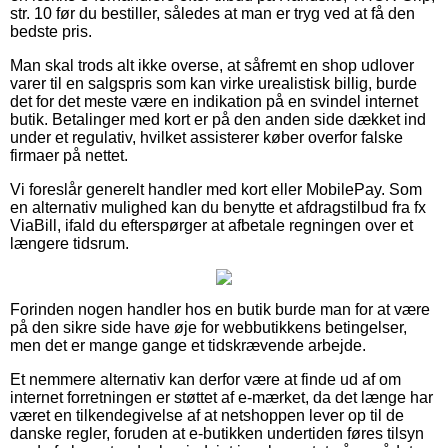
str. 10 før du bestiller, således at man er tryg ved at få den
bedste pris.
Man skal trods alt ikke overse, at såfremt en shop udlover
varer til en salgspris som kan virke urealistisk billig, burde
det for det meste være en indikation på en svindel internet
butik. Betalinger med kort er på den anden side dækket ind
under et regulativ, hvilket assisterer køber overfor falske
firmaer på nettet.
Vi foreslår generelt handler med kort eller MobilePay. Som
en alternativ mulighed kan du benytte et afdragstilbud fra fx
ViaBill, ifald du efterspørger at afbetale regningen over et
længere tidsrum.
Forinden nogen handler hos en butik burde man for at være
på den sikre side have øje for webbutikkens betingelser,
men det er mange gange et tidskrævende arbejde.
Et nemmere alternativ kan derfor være at finde ud af om
internet forretningen er støttet af e-mærket, da det længe har
været en tilkendegivelse af at netshoppen lever op til de
danske regler, foruden at e-butikken undertiden føres tilsyn