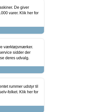
askiner. De giver
000 varer. Klik her for
ore værktøjsmærker.
ervice sidder der
t se deres udvalg.
entet rummer udstyr til
lv-folket. Klik her for