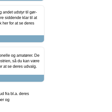
 andet udstyr til gør-
 siddende klar til at
 her for at se deres
ionelle og amatører. De
strien, så du kan være
or at se deres udvalg.
 fra bl.a. deres
mer og