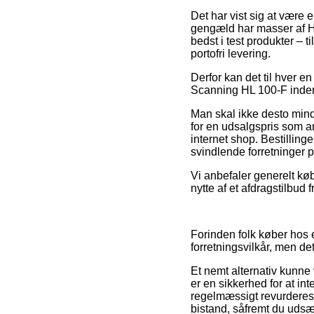
Det har vist sig at være e
gengæld har masser af H
bedst i test produkter – 
portofri levering.
Derfor kan det til hver en
Scanning HL 100-F inden 
Man skal ikke desto mindr
for en udsalgspris som ans
internet shop. Bestilling
svindlende forretninger p
Vi anbefaler generelt k
nytte af et afdragstilbud 
Forinden folk køber hos 
forretningsvilkår, men de
Et nemt alternativ kunne 
er en sikkerhed for at i
regelmæssigt revurderes 
bistand, såfremt du udsæt