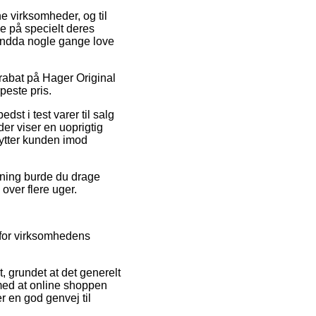
ne virksomheder, og til
e på specielt deres
g endda nogle gange love
r rabat på Hager Original
peste pris.
st i test varer til salg
der viser en uoprigtig
skytter kunden imod
sning burde du drage
 over flere uger.
 for virksomhedens
, grundet at det generelt
 med at online shoppen
r en god genvej til