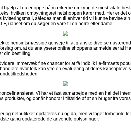
til hjælp at du er oppe på mærkerne omkring de mest vitale beste
f.eks. hvilken ombytningsret netshoppen kører med. Her er det o
kvitteringsmail, således man til enhver tid vil kunne bevise si
-F, uanset om du søger en vare til en herre eller dame.
række hensigtsmæssige genveje til at granske diverse nuværend
vi forslag om, at du analyserer online shoppens anmeldelser af H
 din bestilling.
videre immervæk fine chancer for at få indblik i e-firmaets popu
handlere hvor folk kan ytre en evaluering af deres købsoplevelse,
 kundetilfredsheden.
ncefinansieret. Vi har et fast samarbejde med en hel del intern
 produkter, og opnår honorar i tilfælde af at en bruger fra vore
r og netbutikker opdateres nu og da, men vi tager forbehold for
sidste gang opdaterede de anvendte oplysninger.