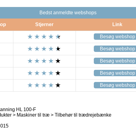
Bedst anmeldte webshops
op
Stjerner
Link
Besøg webshop
Besøg webshop
Besøg webshop
Besøg webshop
Besøg webshop
canning HL 100-F
kter > Maskiner til træ > Tilbehør til trædrejebænke
015