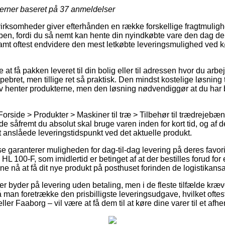
jerner baseret på
37
anmeldelser
virksomheder giver efterhånden en række forskellige fragtmulighe
, fordi du så nemt kan hente din nyindkøbte vare den dag der
 samt oftest endvidere den mest letkøbte leveringsmulighed ved 
at få pakken leveret til din bolig eller til adressen hvor du arb
pebret, men tillige ret så praktisk. Den mindst kostelige løsning ti
lv henter produkterne, men den løsning nødvendiggør at du har 
Forside > Produkter > Maskiner til træ > Tilbehør til trædrejeb
 såfremt du absolut skal bruge varen inden for kort tid, og af 
det anslåede leveringstidspunkt ved det aktuelle produkt.
se garanterer muligheden for dag-til-dag levering på deres favor
L 100-F, som imidlertid er betinget af at der bestilles forud for 
nne nå at få dit nye produkt på posthuset forinden de logistikansa
 byder på levering uden betaling, men i de fleste tilfælde kræve
å man foretrække den prisbilligste leveringsudgave, hvilket oft
ler Faaborg – vil være at få dem til at køre dine varer til et afh