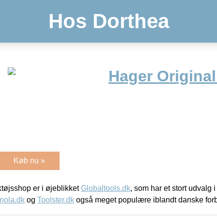
Hos Dorthea
Hager Origina
Køb nu »
øjsshop er i øjeblikket
Globaltools.dk
, som har et stort udvalg
nola.dk
og
Toolster.dk
også meget populære iblandt danske for