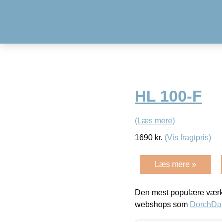
HL 100-F
(Læs mere)
1690
kr.
(Vis fragtpris)
Læs mere »
Den mest populære værkt
webshops som
DorchDa