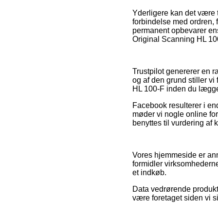
Yderligere kan det være 
forbindelse med ordren, 
permanent opbevarer ens 
Original Scanning HL 100
Trustpilot genererer en 
og af den grund stiller 
HL 100-F inden du lægger
Facebook resulterer i end
møder vi nogle online for
benyttes til vurdering af
Vores hjemmeside er anno
formidler virksomhedernes
et indkøb.
Data vedrørende produkte
være foretaget siden vi 