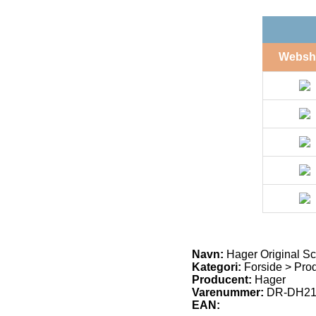
Websh
Navn:
Hager Original S
Kategori:
Forside > Produ
Producent:
Hager
Varenummer:
DR-DH21
EAN: