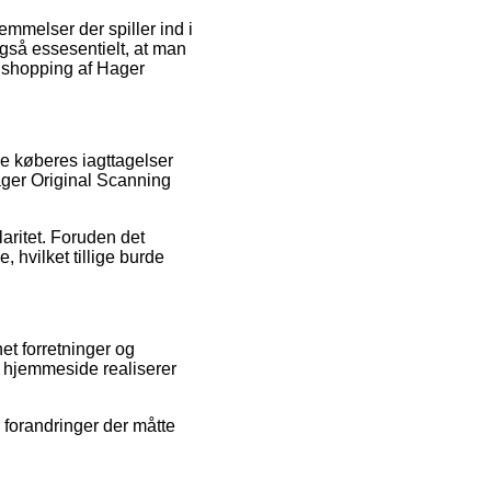
mmelser der spiller ind i
gså essesentielt, at man
n shopping af Hager
e køberes iagttagelser
ager Original Scanning
laritet. Foruden det
 hvilket tillige burde
et forretninger og
s hjemmeside realiserer
 forandringer der måtte