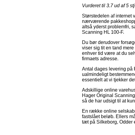
Vurderet til
3.7
ud af 5 st
Størstedelen af internet 
nærværende pakkeshoppen
altså yderst problemfri,
Scanning HL 100-F.
Du bør derudover forsøge 
viser sig tit en tand mere 
enhver tid være at du se
firmaets adresse.
Antal dages levering på 
ualmindeligt bestemmende
essentielt at vi tjekker 
Adskillige online varehu
Hager Original Scanning H
så de har udsigt til at ku
En række online selskaber
fastslået beløb. Ellers m
tæt på Silkeborg, Odder el