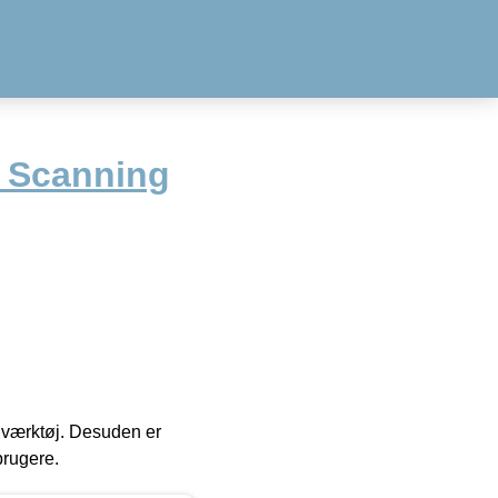
l Scanning
 i værktøj. Desuden er
brugere.