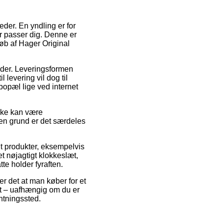
der. En yndling er for
 passer dig. Denne er
køb af Hager Original
ejder. Leveringsformen
l levering vil dog til
bopæl lige ved internet
ænke kan være
den grund er det særdeles
it produkter, eksempelvis
et nøjagtigt klokkeslæt,
tte holder fyraften.
r det at man køber for et
est – uafhængig om du er
entningssted.