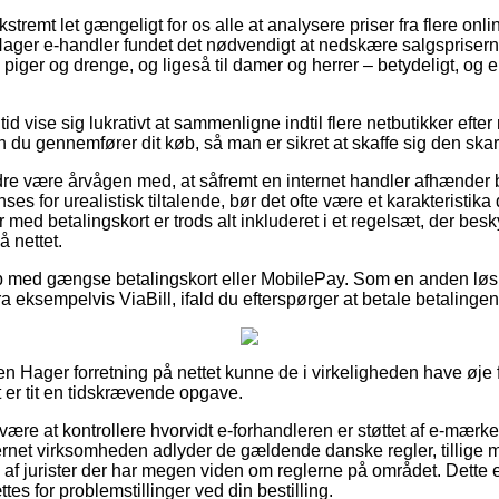
kstremt let gængeligt for os alle at analysere priser fra flere onli
ager e-handler fundet det nødvendigt at nedskære salgsprisern
til piger og drenge, og ligeså til damer og herrer – betydeligt, o
 tid vise sig lukrativt at sammenligne indtil flere netbutikker efte
du gennemfører dit køb, så man er sikret at skaffe sig den skar
e være årvågen med, at såfremt en internet handler afhænder bed
es for urealistisk tiltalende, bør det ofte være et karakteristika 
er med betalingskort er trods alt inkluderet i et regelsæt, der be
å nettet.
øb med gængse betalingskort eller MobilePay. Som en anden lø
fra eksempelvis ViaBill, ifald du efterspørger at betale betalingen
en Hager forretning på nettet kunne de i virkeligheden have øje
t er tit en tidskrævende opgave.
være at kontrollere hvorvidt e-forhandleren er støttet af e-mærket
nternet virksomheden adlyder de gældende danske regler, tillige
af jurister der har megen viden om reglerne på området. Dette e
tes for problemstillinger ved din bestilling.